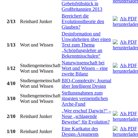
Gebetsfrühstück in
Großbritannien 2013
Bereichert die
2/13
Reinhard Junker
Evolutionstheorie den
Glauben?
Desinformation und
Unwahrheiten über einen
1/13
Wort und Wissen
Text zum Thema
„Schöpfungslehre an
Bekenntnisschulen“
Naturwissenschaft bei
Studiengemeinschaft
1/12
Wort und Wissen – eine
Wort und Wissen
zweite Bilanz
Studiengemeinschaft
BIO-Complexity: Journal
4/10
Wort und Wissen
über Intelligent Design
Stellungnahmen zum
Studiengemeinschaft
3/10
jüngsten vermeintlichen
Wort und Wissen
Arche-Fund
„Wer erschuf Darwin?“ –
2/10
Reinhard Junker
Neue „schlagende
Beweise“ für Evolution?
Eine Karikatur des
1/10
Reinhard Junker
Design-Arguments