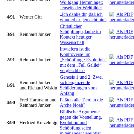
Wolfgang Hemminger:
Jenseits der Weltbilder
„Ich danke dir, daß ich
4/91
Werner Gitt
wunderbar gemacht bin“
Christlicher
Schöpfungsglaube im
3/91
Reinhard Junker
Kontext heutiger
Wissenschaft
Inwiefern ist die
Kontroverse um
2/91
Reinhard Junker
„Schöpfung / Evolution“
mit dem „Fall Galilei“
vergleichbar?
Genesis 1 und 2: Zwei
Reinhard Junker
sich ergänzende
1/91
und Richard Wiskin
Schilderungen vom
Anfang
Fred Hartmann und
Paßten alle Tiere in die
4/90
Reinhard Junker
Arche Noah?
Biblische Argumente
gegen die Vorstellung,
3/90
Herfried Kutzelnigg
Evolution und
Schöpfung seien
miteinander vereinbar