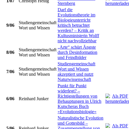
1/07
Christoph Heilig
Sternberg
Darf die
Evolutionstheorie im
Biologieunterricht
Studiengemeinschaft
9/06
kritisch betrachtet
Wort und Wissen
werden? – Kritik an
Kultusministerin Wolff
nicht nachvollziehbar
„Arte“ schürt Ängste
Studiengemeinschaft
8/06
durch Desinformation
Wort und Wissen
und Feindbilder
Studiengemeinschaft
Studiengemeinschaft
Wort und Wissen
7/06
Wort und Wissen
akzeptiert und nutzt
Naturwissenschaft
Punkt für Punkt
widerlegt? –
Richtigstellungen von
6/06
Reinhard Junker
Behauptungen in Ulrich
Kutscheras Buch
»Evolutionsbiologie«
Naturalistische Evolution
und Gottesbild –
5/06
Reinhard Junker
Zusammenstellung von