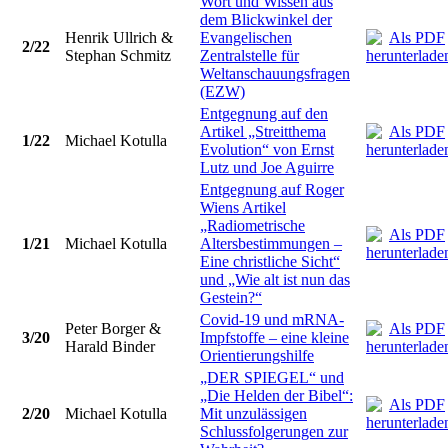
Wort und Wissen aus
dem Blickwinkel der
Henrik Ullrich &
Evangelischen
2/22
Stephan Schmitz
Zentralstelle für
Weltanschauungsfragen
(EZW)
Entgegnung auf den
Artikel „Streitthema
1/22
Michael Kotulla
Evolution“ von Ernst
Lutz und Joe Aguirre
Entgegnung auf Roger
Wiens Artikel
„Radiometrische
1/21
Michael Kotulla
Altersbestimmungen –
Eine christliche Sicht“
und „Wie alt ist nun das
Gestein?“
Covid-19 und mRNA-
Peter Borger &
3/20
Impfstoffe – eine kleine
Harald Binder
Orientierungshilfe
„DER SPIEGEL“ und
„Die Helden der Bibel“:
2/20
Michael Kotulla
Mit unzulässigen
Schlussfolgerungen zur