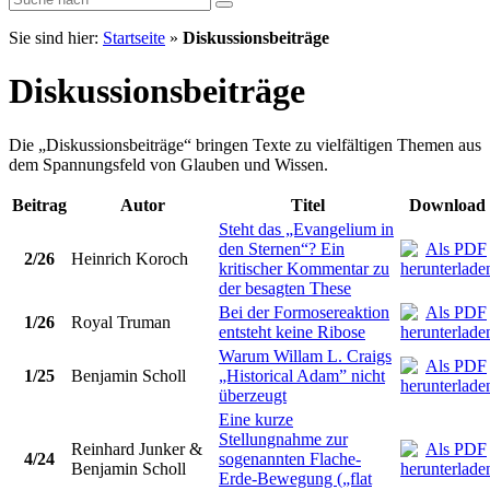
Sie sind hier:
Startseite
»
Diskussionsbeiträge
Diskussionsbeiträge
Die „Diskussionsbeiträge“ bringen Texte zu vielfältigen Themen aus
dem Spannungsfeld von Glauben und Wissen.
Beitrag
Autor
Titel
Download
Steht das „Evangelium in
den Sternen“? Ein
2/26
Heinrich Koroch
kritischer Kommentar zu
der besagten These
Bei der Formosereaktion
1/26
Royal Truman
entsteht keine Ribose
Warum Willam L. Craigs
1/25
Benjamin Scholl
„Historical Adam” nicht
überzeugt
Eine kurze
Stellungnahme zur
Reinhard Junker &
4/24
sogenannten Flache-
Benjamin Scholl
Erde-Bewegung („flat