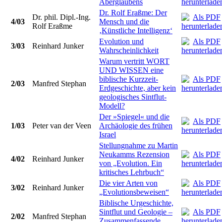
Aberglaubens
Dr. Rolf Eraßme: Der
Dr. phil. Dipl.-Ing.
4/03
Mensch und die
Rolf Eraßme
‚Künstliche Intelligenz‘
Evolution und
3/03
Reinhard Junker
Wahrscheinlichkeit
Warum vertritt WORT
UND WISSEN eine
biblische Kurzzeit-
2/03
Manfred Stephan
Erdgeschichte, aber kein
geologisches Sintflut-
Modell?
Der »Spiegel« und die
1/03
Peter van der Veen
Archäologie des frühen
Israel
Stellungnahme zu Martin
Neukamms Rezension
4/02
Reinhard Junker
von „Evolution. Ein
kritisches Lehrbuch“
Die vier Arten von
3/02
Reinhard Junker
„Evolutionsbeweisen“
Biblische Urgeschichte,
Sintflut und Geologie –
2/02
Manfred Stephan
Zusammenfassende