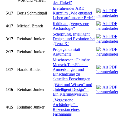
Wort und Wissen
der Türkei?
Irreführender ARD-
5/17
Boris Schmidtgall
Kurzfilm „Wie entstand
Leben auf unserer Erde?“
Kritik an „Vergessene
4/17
Michael Brandt
Archäologie“
Schöpfung, Intelligent
3/17
Reinhard Junker
Design und Evolution bei
„Terra X“
Propaganda statt
2/17
Reinhard Junker
Argumente
Mischwesen: Chimäre
Mensch-Tier-Föten –
1/17
Harald Binder
Anmerkungen und
Einschätzung zu
aktuellen Forschungen
„Wort und Wissen“ und
1/16
Reinhard Junker
„Intelligent Design“ –
Ein Klärungsversuch
„Vergessene
Archäologie“ –
4/15
Reinhard Junker
Rezension eines
Fachmanns