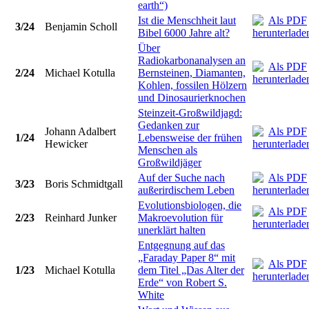
earth“)
Ist die Menschheit laut
3/24
Benjamin Scholl
Bibel 6000 Jahre alt?
Über
Radiokarbonanalysen an
2/24
Michael Kotulla
Bernsteinen, Diamanten,
Kohlen, fossilen Hölzern
und Dinosaurierknochen
Steinzeit-Großwildjagd:
Gedanken zur
Johann Adalbert
1/24
Lebensweise der frühen
Hewicker
Menschen als
Großwildjäger
Auf der Suche nach
3/23
Boris Schmidtgall
außerirdischem Leben
Evolutionsbiologen, die
2/23
Reinhard Junker
Makroevolution für
unerklärt halten
Entgegnung auf das
„Faraday Paper 8“ mit
1/23
Michael Kotulla
dem Titel „Das Alter der
Erde“ von Robert S.
White