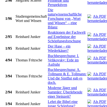
2/96
Siegfried Scherer
Probleme und
Perspektiven
Die
naturwissenschaftliche
Studiengemeinschaft
1/96
Forschung von „Wort
Wort und Wissen
und Wissen“ – eine
Bilanz
Reaktionen der Fachwelt
2/95
Reinhard Junker
auf Ergebnisse der
Schöpfungsforschung
Der Hase – ein
1/95
Reinhard Junker
Wiederkäuer?
Buchbesprechung: I.
4/94
Thomas Fritzsche
Velikovsky: Erde im
Aufruhr
Buchbesprechung: A.
Tollmann & E. Tollmann:
3/94
Thomas Fritzsche
Und die Sintflut gab es
doch.
Moderne Jäger und
2/94
Reinhard Junker
Sammler: Überlebende
einer Steinzeit?
Lehrt die Bibel eine
1/94
Reinhard Junker
junge Schöpfung?