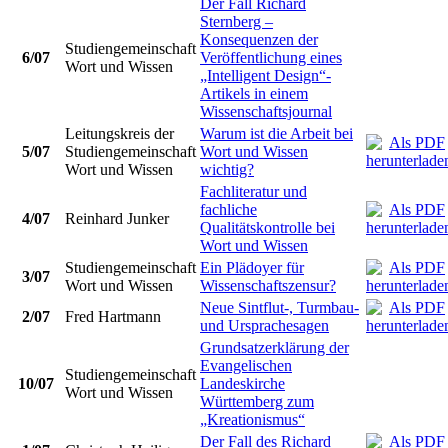
Der Fall Richard
Sternberg –
Konsequenzen der
Studiengemeinschaft
6/07
Veröffentlichung eines
Wort und Wissen
„Intelligent Design“-
Artikels in einem
Wissenschaftsjournal
Leitungskreis der
Warum ist die Arbeit bei
5/07
Studiengemeinschaft
Wort und Wissen
Wort und Wissen
wichtig?
Fachliteratur und
fachliche
4/07
Reinhard Junker
Qualitätskontrolle bei
Wort und Wissen
Studiengemeinschaft
Ein Plädoyer für
3/07
Wort und Wissen
Wissenschaftszensur?
Neue Sintflut-, Turmbau-
2/07
Fred Hartmann
und Ursprachesagen
Grundsatzerklärung der
Evangelischen
Studiengemeinschaft
10/07
Landeskirche
Wort und Wissen
Württemberg zum
„Kreationismus“
Der Fall des Richard