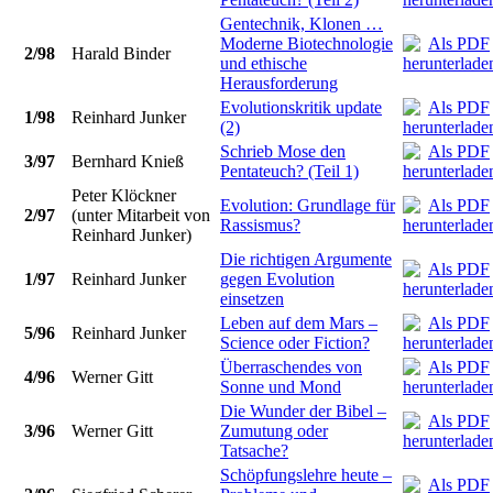
Gentechnik, Klonen …
Moderne Biotechnologie
2/98
Harald Binder
und ethische
Herausforderung
Evolutionskritik update
1/98
Reinhard Junker
(2)
Schrieb Mose den
3/97
Bernhard Knieß
Pentateuch? (Teil 1)
Peter Klöckner
Evolution: Grundlage für
2/97
(unter Mitarbeit von
Rassismus?
Reinhard Junker)
Die richtigen Argumente
1/97
Reinhard Junker
gegen Evolution
einsetzen
Leben auf dem Mars –
5/96
Reinhard Junker
Science oder Fiction?
Überraschendes von
4/96
Werner Gitt
Sonne und Mond
Die Wunder der Bibel –
3/96
Werner Gitt
Zumutung oder
Tatsache?
Schöpfungslehre heute –