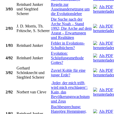
Reinhard Junker
Regeln zur
3/93
und Siegfried
Auseinandersetzung um
Scherer
die Evolutionslehre
Die Suche nach der
Arche Noah – Stand
J. D. Morris, Th.
2/93
1992; Die Arche auf dem
Fritzsche, S. Scherer
Ararat – Erwartungen
und Realitäten
Fehler in Evolutions-
1/93
Reinhard Junker
Schulbüchern?
Evolution:
4/92
Reinhard Junker
Schöpfungsmethode
Gottes?
Gerhard
Zuviel Kohle für eine
3/92
Schönknecht und
junge Erde?
Siegfried Scherer
‚Jeder, der mich trifft,
wird mich erschlagen‘:
2/92
Norbert van Cleve
Kain, das
Bevölkerungswachstum
und Zeus
Buchbesprechung:
Hansjörg Hemminger,
1/92
Reinhard Junker