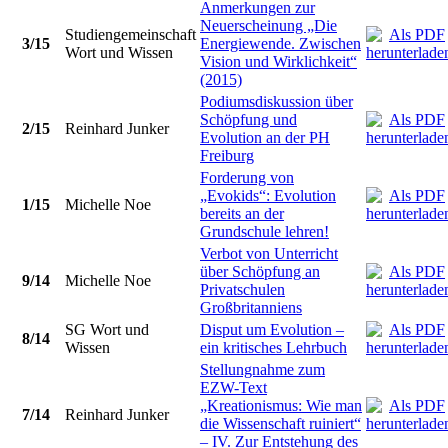
Anmerkungen zur
Neuerscheinung „Die
Studiengemeinschaft
3/15
Energiewende. Zwischen
Wort und Wissen
Vision und Wirklichkeit“
(2015)
Podiumsdiskussion über
Schöpfung und
2/15
Reinhard Junker
Evolution an der PH
Freiburg
Forderung von
„Evokids“: Evolution
1/15
Michelle Noe
bereits an der
Grundschule lehren!
Verbot von Unterricht
über Schöpfung an
9/14
Michelle Noe
Privatschulen
Großbritanniens
SG Wort und
Disput um Evolution –
8/14
Wissen
ein kritisches Lehrbuch
Stellungnahme zum
EZW-Text
„Kreationismus: Wie man
7/14
Reinhard Junker
die Wissenschaft ruiniert“
– IV. Zur Entstehung des