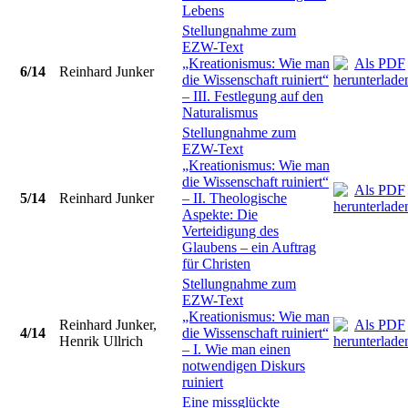
Lebens
Stellungnahme zum
EZW-Text
„Kreationismus: Wie man
6/14
Reinhard Junker
die Wissenschaft ruiniert“
– III. Festlegung auf den
Naturalismus
Stellungnahme zum
EZW-Text
„Kreationismus: Wie man
die Wissenschaft ruiniert“
5/14
Reinhard Junker
– II. Theologische
Aspekte: Die
Verteidigung des
Glaubens – ein Auftrag
für Christen
Stellungnahme zum
EZW-Text
„Kreationismus: Wie man
Reinhard Junker,
4/14
die Wissenschaft ruiniert“
Henrik Ullrich
– I. Wie man einen
notwendigen Diskurs
ruiniert
Eine missglückte