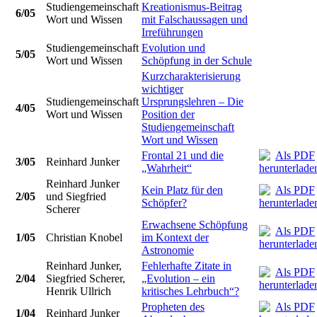
Studiengemeinschaft
Kreationismus-Beitrag
6/05
Wort und Wissen
mit Falschaussagen und
Irreführungen
Studiengemeinschaft
Evolution und
5/05
Wort und Wissen
Schöpfung in der Schule
Kurzcharakterisierung
wichtiger
Studiengemeinschaft
Ursprungslehren – Die
4/05
Wort und Wissen
Position der
Studiengemeinschaft
Wort und Wissen
Frontal 21 und die
3/05
Reinhard Junker
„Wahrheit“
Reinhard Junker
Kein Platz für den
2/05
und Siegfried
Schöpfer?
Scherer
Erwachsene Schöpfung
1/05
Christian Knobel
im Kontext der
Astronomie
Reinhard Junker,
Fehlerhafte Zitate in
2/04
Siegfried Scherer,
„Evolution – ein
Henrik Ullrich
kritisches Lehrbuch“?
Propheten des
1/04
Reinhard Junker