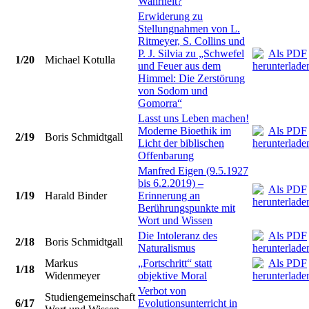
Wahrheit?
Erwiderung zu
Stellungnahmen von L.
Ritmeyer, S. Collins und
P. J. Silvia zu „Schwefel
1/20
Michael Kotulla
und Feuer aus dem
Himmel: Die Zerstörung
von Sodom und
Gomorra“
Lasst uns Leben machen!
Moderne Bioethik im
2/19
Boris Schmidtgall
Licht der biblischen
Offenbarung
Manfred Eigen (9.5.1927
bis 6.2.2019) –
1/19
Harald Binder
Erinnerung an
Berührungspunkte mit
Wort und Wissen
Die Intoleranz des
2/18
Boris Schmidtgall
Naturalismus
Markus
„Fortschritt“ statt
1/18
Widenmeyer
objektive Moral
Verbot von
Studiengemeinschaft
6/17
Evolutionsunterricht in