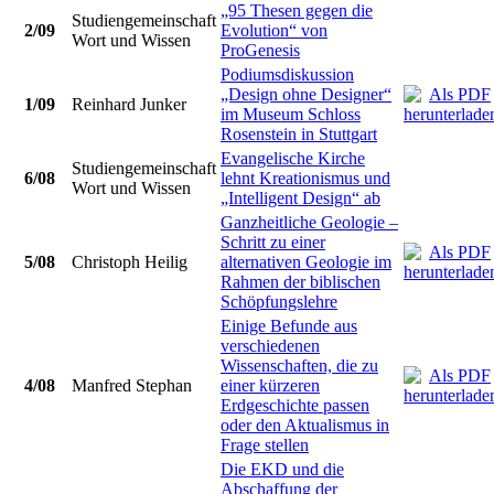
„95 Thesen gegen die
Studiengemeinschaft
2/09
Evolution“ von
Wort und Wissen
ProGenesis
Podiumsdiskussion
„Design ohne Designer“
1/09
Reinhard Junker
im Museum Schloss
Rosenstein in Stuttgart
Evangelische Kirche
Studiengemeinschaft
6/08
lehnt Kreationismus und
Wort und Wissen
„Intelligent Design“ ab
Ganzheitliche Geologie –
Schritt zu einer
5/08
Christoph Heilig
alternativen Geologie im
Rahmen der biblischen
Schöpfungslehre
Einige Befunde aus
verschiedenen
Wissenschaften, die zu
4/08
Manfred Stephan
einer kürzeren
Erdgeschichte passen
oder den Aktualismus in
Frage stellen
Die EKD und die
Abschaffung der