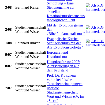
Schöpfung – Eine
3/08
Bernhard Kaiser
Stellungnahme zur
aktuellen
Kreationismusdebatte aus
theologischer Sicht
Mit der Evolution gegen
Studiengemeinschaft
2/08
den
Wort und Wissen
„Bibelfundamentalismus“
Evangelische Kirche:
1/08
Reinhard Junker
Schulterschluss mit der
AG Evolutionsbiologie?
Studiengemeinschaft
Europarat und
9/07
Wort und Wissen
Kreationismus
Hauptkonferenz 2007:
Studiengemeinschaft
8/07
Altersdatierungen auf
Wort und Wissen
dem Prüfstand
Prof. Dr. Kutschera
verbreitet falsche
Tatsachenbehauptungen
Studiengemeinschaft
7/07
über die
Wort und Wissen
Studiengemeinschaft
Wort und Wissen e.V. im
„Stern“