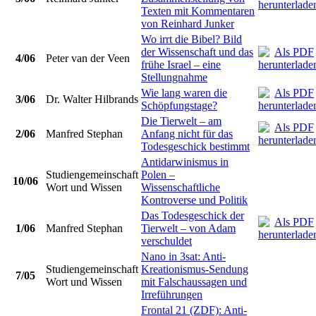
Texten mit Kommentaren
von Reinhard Junker
Wo irrt die Bibel? Bild
der Wissenschaft und das
4/06
Peter van der Veen
frühe Israel – eine
Stellungnahme
Wie lang waren die
3/06
Dr. Walter Hilbrands
Schöpfungstage?
Die Tierwelt – am
2/06
Manfred Stephan
Anfang nicht für das
Todesgeschick bestimmt
Antidarwinismus in
Studiengemeinschaft
Polen –
10/06
Wort und Wissen
Wissenschaftliche
Kontroverse und Politik
Das Todesgeschick der
1/06
Manfred Stephan
Tierwelt – von Adam
verschuldet
Nano in 3sat: Anti-
Studiengemeinschaft
Kreationismus-Sendung
7/05
Wort und Wissen
mit Falschaussagen und
Irreführungen
Frontal 21 (ZDF): Anti-