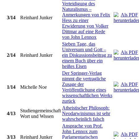
Verteidigung des
Naturalismus –
Anmerkungen von Felix
3/14
Reinhard Junker
Hess zu einer
Erwiderung von Volker
Dittmar auf eine Rede
von John Lennox
Sieben Tage, das
Universum und Gott –
2/14
Reinhard Junker
ein Diskussionsbeitrag zu
einem Buch über ein
heißes Eisen
Der Springer-Verlag
nimmt die vertragliche
Zusage der
1/14
Michelle Noe
Veröffentlichung eines
wissenschaftlichen Werks
zurück
Atheistischer Philosoph:
Studiengemeinschaft
4/13
Neodarwinismus ist sehr
Wort und Wissen
wahrscheinlich falsch
Ansprache von Prof.
John Lennox zum
3/13
Reinhard Junker
Parlamentarischen