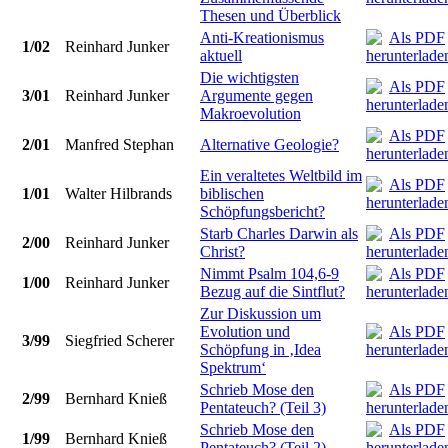
Thesen und Überblick
Anti-Kreationismus
1/02
Reinhard Junker
aktuell
Die wichtigsten
3/01
Reinhard Junker
Argumente gegen
Makroevolution
2/01
Manfred Stephan
Alternative Geologie?
Ein veraltetes Weltbild im
1/01
Walter Hilbrands
biblischen
Schöpfungsbericht?
Starb Charles Darwin als
2/00
Reinhard Junker
Christ?
Nimmt Psalm 104,6-9
1/00
Reinhard Junker
Bezug auf die Sintflut?
Zur Diskussion um
Evolution und
3/99
Siegfried Scherer
Schöpfung in ‚Idea
Spektrum‘
Schrieb Mose den
2/99
Bernhard Knieß
Pentateuch? (Teil 3)
Schrieb Mose den
1/99
Bernhard Knieß
Pentateuch? (Teil 2)