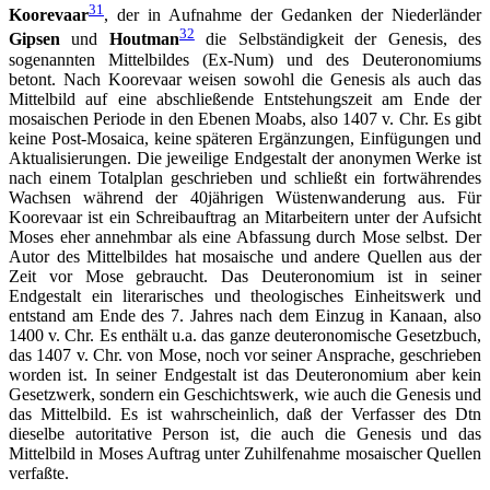
31
Koorevaar
, der in Aufnahme der Gedanken der Niederländer
32
Gipsen
und
Houtman
die Selbständigkeit der Genesis, des
sogenannten Mittelbildes (Ex-Num) und des Deuteronomiums
betont. Nach Koorevaar weisen sowohl die Genesis als auch das
Mittelbild auf eine abschließende Entstehungszeit am Ende der
mosaischen Periode in den Ebenen Moabs, also 1407 v. Chr. Es gibt
keine Post-Mosaica, keine späteren Ergänzungen, Einfügungen und
Aktualisierungen. Die jeweilige Endgestalt der anonymen Werke ist
nach einem Totalplan geschrieben und schließt ein fortwährendes
Wachsen während der 40jährigen Wüstenwanderung aus. Für
Koorevaar ist ein Schreibauftrag an Mitarbeitern unter der Aufsicht
Moses eher annehmbar als eine Abfassung durch Mose selbst. Der
Autor des Mittelbildes hat mosaische und andere Quellen aus der
Zeit vor Mose gebraucht. Das Deuteronomium ist in seiner
Endgestalt ein literarisches und theologisches Einheitswerk und
entstand am Ende des 7. Jahres nach dem Einzug in Kanaan, also
1400 v. Chr. Es enthält u.a. das ganze deuteronomische Gesetzbuch,
das 1407 v. Chr. von Mose, noch vor seiner Ansprache, geschrieben
worden ist. In seiner Endgestalt ist das Deuteronomium aber kein
Gesetzwerk, sondern ein Geschichtswerk, wie auch die Genesis und
das Mittelbild. Es ist wahrscheinlich, daß der Verfasser des Dtn
dieselbe autoritative Person ist, die auch die Genesis und das
Mittelbild in Moses Auftrag unter Zuhilfenahme mosaischer Quellen
verfaßte.