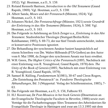
1952). Vgl. Houtman, a.a.O., S. 159.
Roland Kenneth Harrison,
Introduction to the Old Testament
(Grand
Rapids, 1969). Vgl. Houtman, a.a.O., S. 159f.
Albert Sanda,
Moses und der Pentateuch
(Münster, 1924). Vgl.
Houtman, a.a.O., S. 163.
Johannes Nickel,
Die Pentateuchfrage
(Münster, 1921) sowie
Grundriß
der Einleitung in das Alte Testament
(Münster, 1924), S. 59ff. Vgl.
Houtman, a.a.O., S. 163.
Das Folgende in Anlehnung an Erich Zenger u.a.,
Einleitung in das Alte
Testament.
Studienbücher Theologie (Stuttgart/Berlin/Köln:
Kohlhammer, 1995), S. 69-73, der nur fünf Trends unterscheidet, indem
er konservative Positionen ignoriert.
Die Behandlung der synchronen Ansätze basiert hauptsächlich auf
einem Schreiben von Drs. Walter Hilbrands (FTA-Gießen) an den Autor
vom 6. Mai 1998, da Zenger den synchronen Ansatz nur kurz erwähnt.
W.H. Green,
The Higher Critics of the Pentateuch
(1895; Nachdruck mit
einer Einleitung von R. Youngblood, Grand Rapids, 1978) ders.
The
Unity of the Book of Genesis
(1895; Nachdruck mit einer Einleitung von
R. Youngblood, Grand Rapids, 1979).
Samuel R. Külling,
Fundamentum
3(1981), 30-47 und Cleon Rogers,
„Die Entstehung des Pentateuch“ in:
Fundierte Theologische
Abhandlungen
, Bd. 3 (Wuppertal: Verlag der Schriftenmission, 1985), 7-
63.
Das Folgende mit Houtman, a.a.O., S. 156, Fußnote 93.
H.J. Koorevaar,
De Post-Mosaica in het boek Genesis
(Dissertation an
der Evangelische Theologische Faculteit in Heverlee, 1986) sowie zwei
Vorträge für die Facharbeitsgruppe Altes Testament des Arbeitskreises für
Evangelikale Theologie in Hattingen und zwar am 13.3.1995 mit dem