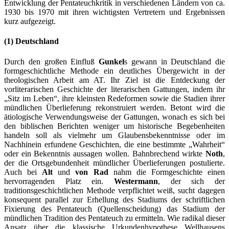
Entwicklung der Pentateuchkritik in verschiedenen Ländern von ca.
1930 bis 1970 mit ihren wichtigsten Vertretern und Ergebnissen
kurz aufgezeigt.
(1) Deutschland
Durch den großen Einfluß
Gunkel
s gewann in Deutschland die
formgeschichtliche Methode ein deutliches Übergewicht in der
theologischen Arbeit am AT. Ihr Ziel ist die Entdeckung der
vorliterarischen Geschichte der literarischen Gattungen, indem ihr
„Sitz im Leben“, ihre kleinsten Redeformen sowie die Stadien ihrer
mündlichen Überlieferung rekonstruiert werden. Betont wird die
ätiologische Verwendungsweise der Gattungen, wonach es sich bei
den biblischen Berichten weniger um historische Begebenheiten
handeln soll als vielmehr um Glaubensbekenntnisse oder im
Nachhinein erfundene Geschichten, die eine bestimmte „Wahrheit“
oder ein Bekenntnis aussagen wollen. Bahnbrechend wirkte
Noth
,
der die Ortsgebundenheit mündlicher Überlieferungen postulierte.
Auch bei
Alt
und
von Rad
nahm die Formgeschichte einen
hervorragenden Platz ein.
Westermann
, der sich der
traditionsgeschichtlichen Methode verpflichtet weiß, sucht dagegen
konsequent parallel zur Erhellung des Stadiums der schriftlichen
Fixierung des Pentateuch (Quellenscheidung) das Stadium der
mündlichen Tradition des Pentateuch zu ermitteln. Wie radikal dieser
Ansatz über die klassische Urkundenhypothese Wellhausens