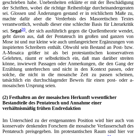
geschrieben habe. Unebenheiten erklärte er mit der Beschädigung
der Schriften, wobei die richtige Reihenfolge durcheinandergeraten
sei. Glossen und Änderungen gestand er in reichlichem Maße zu,
machte dafür aber die Verderbnis des Masoretischen Textes
verantwortlich, weshalb dieser eine schlechte Basis für Literarkritik
20
sei.
Segal
, der sich ausführlich gegen die Quellentheorie wendet,
geht davon aus, daß der Pentateuch im großen und ganzen von
Mose ist und nur kleine wie auch umfangreichere Ergänzungen von
inspirierten Schreibern enthält. Obwohl sein Bestand an Post- bzw.
A-Mosaica größer ist als bei protestantischen konservativen
Gelehrten, räumt er selbstkritisch ein, daß man darüber streiten
könne, inwieweit Passagen oder Anmerkungen, die den Gang der
Erzählung unterbrechen und nicht in den Kontext passen, oder
solche, die nicht in die mosaische Zeit zu passen scheinen,
tatsächlich ein durchschlagender Beweis für einen post- oder a-
mosaischen Ursprung seien.
(2) Festhalten an der mosaischen Herkunft wesentlicher
Bestandteile des Pentateuch und Annahme einer
verhältnismäßig frühen Endredaktion
Im Unterschied zu der erstgenannten Position wird hier auch von
konservativ denkenden Forschern die mosaische Verfasserschaft des
Pentateuch preisgegeben. Im protestantischen Raum sind hier vor