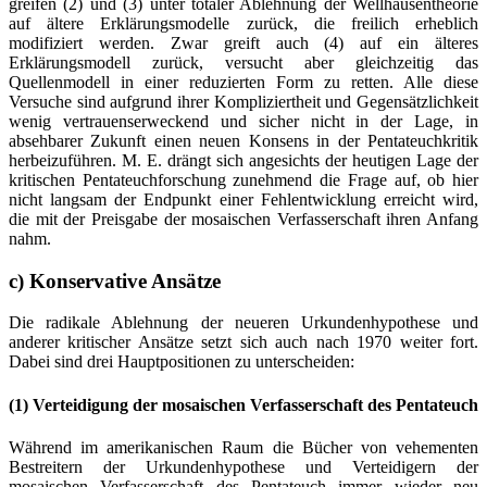
greifen (2) und (3) unter totaler Ablehnung der Wellhausentheorie
auf ältere Erklärungsmodelle zurück, die freilich erheblich
modifiziert werden. Zwar greift auch (4) auf ein älteres
Erklärungsmodell zurück, versucht aber gleichzeitig das
Quellenmodell in einer reduzierten Form zu retten. Alle diese
Versuche sind aufgrund ihrer Kompliziertheit und Gegensätzlichkeit
wenig vertrauenserweckend und sicher nicht in der Lage, in
absehbarer Zukunft einen neuen Konsens in der Pentateuchkritik
herbeizuführen. M. E. drängt sich angesichts der heutigen Lage der
kritischen Pentateuchforschung zunehmend die Frage auf, ob hier
nicht langsam der Endpunkt einer Fehlentwicklung erreicht wird,
die mit der Preisgabe der mosaischen Verfasserschaft ihren Anfang
nahm.
c) Konservative Ansätze
Die radikale Ablehnung der neueren Urkundenhypothese und
anderer kritischer Ansätze setzt sich auch nach 1970 weiter fort.
Dabei sind drei Hauptpositionen zu unterscheiden:
(1) Verteidigung der mosaischen Verfasserschaft des Pentateuch
Während im amerikanischen Raum die Bücher von vehementen
Bestreitern der Urkundenhypothese und Verteidigern der
mosaischen Verfasserschaft des Pentateuch immer wieder neu