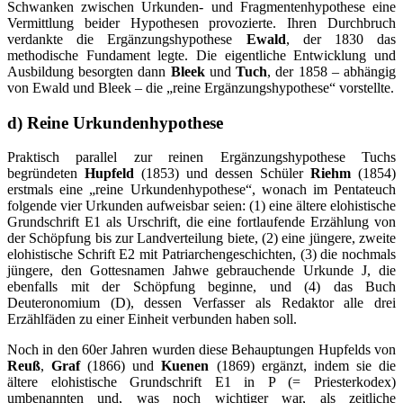
Schwanken zwischen Urkunden- und Fragmentenhypothese eine
Vermittlung beider Hypothesen provozierte. Ihren Durchbruch
verdankte die Ergänzungshypothese
Ewald
, der 1830 das
methodische Fundament legte. Die eigentliche Entwicklung und
Ausbildung besorgten dann
Bleek
und
Tuch
, der 1858 – abhängig
von Ewald und Bleek – die „reine Ergänzungshypothese“ vorstellte.
d) Reine Urkundenhypothese
Praktisch parallel zur reinen Ergänzungshypothese Tuchs
begründeten
Hupfeld
(1853) und dessen Schüler
Riehm
(1854)
erstmals eine „reine Urkundenhypothese“, wonach im Pentateuch
folgende vier Urkunden aufweisbar seien: (1) eine ältere elohistische
Grundschrift E1 als Urschrift, die eine fortlaufende Erzählung von
der Schöpfung bis zur Landverteilung biete, (2) eine jüngere, zweite
elohistische Schrift E2 mit Patriarchengeschichten, (3) die nochmals
jüngere, den Gottesnamen Jahwe gebrauchende Urkunde J, die
ebenfalls mit der Schöpfung beginne, und (4) das Buch
Deuteronomium (D), dessen Verfasser als Redaktor alle drei
Erzählfäden zu einer Einheit verbunden haben soll.
Noch in den 60er Jahren wurden diese Behauptungen Hupfelds von
Reuß
,
Graf
(1866) und
Kuenen
(1869) ergänzt, indem sie die
ältere elohistische Grundschrift E1 in P (= Priesterkodex)
umbenannten und, was noch wichtiger war, als zeitliche