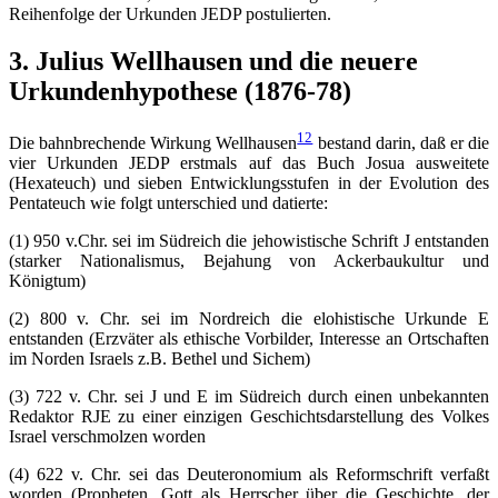
Reihenfolge der Urkunden JEDP postulierten.
3. Julius Wellhausen und die neuere
Urkundenhypothese (1876-78)
12
Die bahnbrechende Wirkung Wellhausen
bestand darin, daß er die
vier Urkunden JEDP erstmals auf das Buch Josua ausweitete
(Hexateuch) und sieben Entwicklungsstufen in der Evolution des
Pentateuch wie folgt unterschied und datierte:
(1) 950 v.Chr. sei im Südreich die jehowistische Schrift J entstanden
(starker Nationalismus, Bejahung von Ackerbaukultur und
Königtum)
(2) 800 v. Chr. sei im Nordreich die elohistische Urkunde E
entstanden (Erzväter als ethische Vorbilder, Interesse an Ortschaften
im Norden Israels z.B. Bethel und Sichem)
(3) 722 v. Chr. sei J und E im Südreich durch einen unbekannten
Redaktor RJE zu einer einzigen Geschichtsdarstellung des Volkes
Israel verschmolzen worden
(4) 622 v. Chr. sei das Deuteronomium als Reformschrift verfaßt
worden (Propheten, Gott als Herrscher über die Geschichte, der