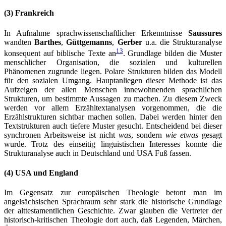
(3) Frankreich
In Aufnahme sprachwissenschaftlicher Erkenntnisse
Saussures
wandten
Barthes
,
Güttgemanns
,
Gerber
u.a. die Strukturanalyse
13
konsequent auf biblische Texte an
. Grundlage bilden die Muster
menschlicher Organisation, die sozialen und kulturellen
Phänomenen zugrunde liegen. Polare Strukturen bilden das Modell
für den sozialen Umgang. Hauptanliegen dieser Methode ist das
Aufzeigen der allen Menschen innewohnenden sprachlichen
Strukturen, um bestimmte Aussagen zu machen. Zu diesem Zweck
werden vor allem Erzähltextanalysen vorgenommen, die die
Erzählstrukturen sichtbar machen sollen. Dabei werden hinter den
Textstrukturen auch tiefere Muster gesucht. Entscheidend bei dieser
synchronen Arbeitsweise ist nicht
was
, sondern
wie etwas
gesagt
wurde. Trotz des einseitig linguistischen Interesses konnte die
Strukturanalyse auch in Deutschland und USA Fuß fassen.
(4) USA und England
Im Gegensatz zur europäischen Theologie betont man im
angelsächsischen Sprachraum sehr stark die historische Grundlage
der alttestamentlichen Geschichte. Zwar glauben die Vertreter der
historisch-kritischen Theologie dort auch, daß Legenden, Märchen,