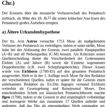
Chr.)
Der Konsens über die mosaische Verfasserschaft des Pentateuch
11
zerbrach, als Mitte des 18. Jh.
die ersten kritischen Ana-lysen des
Pentateuch großes Aufsehen erregten.
a) Ältere Urkundenhypothese
Der frz. Arzt
Astruc
versuchte 1753 Mose als maßgebenden
Verfasser des Pentateuch zu verteidigen, indem er unter-stellte, Mose
habe bei der Abfassung der Genesis zwei parallele Hauptquellen
(A+B) und elf Nebenquellen (C-M) benutzt. Als Kriterium seiner
Quellenscheidung diente die Verschiedenheit der Gottesnamen
Elohim (A) und Jahwe (B) sowie die Existenz sogenannter
Doppelberichte (z.B. zwei Schöpfungsberichte). Dieser Ansatz
wurde von
Eichhorn
(1780-83) auf den gesamten Pentateuch
ausgeweitet. Hielt er in der 1. Auflage noch Mose für den Redaktor
der verschiedenen Quellen, nahm er später für die Genesis einen
unbekannten Redaktor an. Ex-Dtn dagegen verstand Eichhorn
weiterhin als Gesetzgebung und Reisejournal Moses. Den
entscheidenden Schritt zur klassischen Pentateuchtheorie machte
Ilgen
(1798), indem er die Genesis in drei ursprünglich vollständige
und homogene Werke aus zusammen 17 Quellen aufteilte und
andeutete, daß das Dtn als eigenständiges Werk entstanden sei.