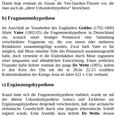
Damit liegt erstmals im Ansatz die Vier-Quellen-Theorie vor, die
man auch als „ältere Urkundenhypothese“ bezeichnet.
b) Fragmentenhypothese
Im Anschluß an Vorarbeiten des Engländers
Geddes
(1792-1800)
führte
Vater
(1802-05) die Fragmentenhypothese in Deutschland
ein, wonach unser heutiger Pentateuch eine Sammlung
verschiedener Fragmente sei, die von einem oder mehreren
Redaktoren zusammengefügt wurden. Zwar hielt Vater es für
möglich, daß Mose einzelne Teile des Pentateuch zusammengestellt
habe, doch verneinte er die Endredaktion durch Mose zugunsten
einer langsamen und allmählichen Entwicklung. Einen zeitlichen
Fixpunkt dafür lieferte erstmals der junge
De Wette
(1805), indem
er den Kern des Dtn mit der in 2Kön 22-23 erzählten
Kultzentralisation des Königs Josia im Jahre 622 v. Chr. verband.
c) Ergänzungshypothese
Kaum hatte sich die Fragmentenhypothese etabliert, wurde sie mit
der älteren Urkundenhypothese Astrucs und Eichhorns zur
Ergänzungshypothese dergestalt verschmolzen, daß eine archaische
elohistische Grundschrift durch eine jüngere jehovistische Schrift
ergänzt wurde. Erste Anstöße dazu lieferte
De Wette
, dessen