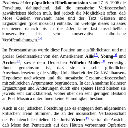
Pentateuchi
der
päpstlichen Bibelkommission
vom 27. 6. 1906 die
Forschung dahingehend, daß die mosaische Verfasserschaft
gewährleistet bleiben muß, ließ jedoch die Möglichkeit offen, daß
Mose Quellen verwandt habe und der Text Glossen und
Ergänzungen (post-mosaica) enthalte. Im Gefolge dieses Erlasses
erschienen danach bis in die 40er Jahre fast ausschließlich
konservative bis sehr konservative katholische
14
Veröffentlichungen.
Im Protestantismus wurde diese Position am ausführlichsten und mit
15
16
großer Gelehrsamkeit von den Amerikanern
Allis
,
Young
und
17
18
Archer
, sowie dem Deutschen
Wilhelm Möller
verteidigt.
Ihnen gemeinsam ist, daß sie in sehr gründlicher
Auseinandersetzung die völlige Unhaltbarkeit der Graf-Wellhausen-
Hypothese nachwiesen und die mosaische Gesamtverfasserschaft
mit zahlreichen Argumenten begründeten. In der Annahme kleinerer
Ergänzungen und Änderungen durch eine spätere Hand blieben sie
jeweils sehr zurückhaltend, wobei über den sehr geringen Bestand
an Post-Mosaica unter ihnen keine Einmütigkeit bestand.
Auch in der jüdischen Forschung gab es entgegen dem allgemeinen
kritischen Trend Stimmen, die an der mosaischen Verfasserschaft
19
des Pentateuch festhielten. Der Jurist
Wiener
vertrat die Ansicht,
daß Mose den Pentateuch auf den Häuten verbrannter Opfertiere