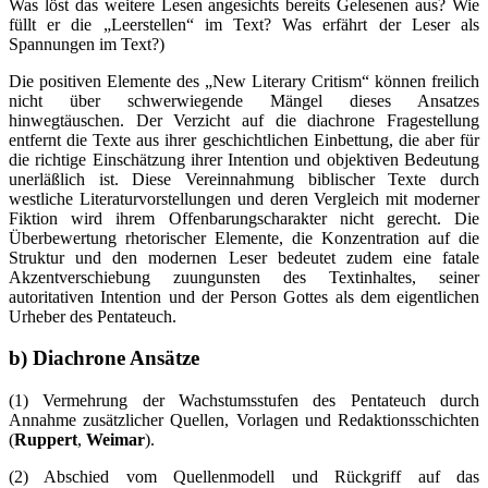
Was löst das weitere Lesen angesichts bereits Gelesenen aus? Wie
füllt er die „Leerstellen“ im Text? Was erfährt der Leser als
Spannungen im Text?)
Die positiven Elemente des „New Literary Critism“ können freilich
nicht über schwerwiegende Mängel dieses Ansatzes
hinwegtäuschen. Der Verzicht auf die diachrone Fragestellung
entfernt die Texte aus ihrer geschichtlichen Einbettung, die aber für
die richtige Einschätzung ihrer Intention und objektiven Bedeutung
unerläßlich ist. Diese Vereinnahmung biblischer Texte durch
westliche Literaturvorstellungen und deren Vergleich mit moderner
Fiktion wird ihrem Offenbarungscharakter nicht gerecht. Die
Überbewertung rhetorischer Elemente, die Konzentration auf die
Struktur und den modernen Leser bedeutet zudem eine fatale
Akzentverschiebung zuungunsten des Textinhaltes, seiner
autoritativen Intention und der Person Gottes als dem eigentlichen
Urheber des Pentateuch.
b) Diachrone Ansätze
(1) Vermehrung der Wachstumsstufen des Pentateuch durch
Annahme zusätzlicher Quellen, Vorlagen und Redaktionsschichten
(
Ruppert
,
Weimar
).
(2) Abschied vom Quellenmodell und Rückgriff auf das