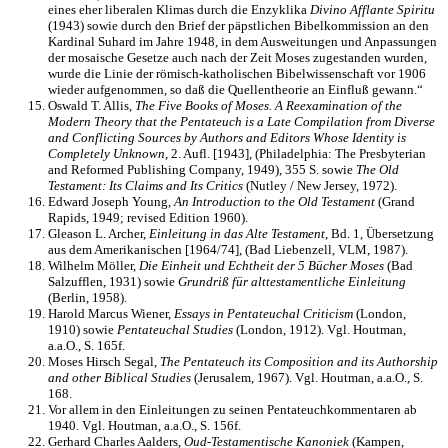
eines eher liberalen Klimas durch die Enzyklika
Divino Afflante Spiritu
(1943) sowie durch den Brief der päpstlichen Bibelkommission an den
Kardinal Suhard im Jahre 1948, in dem Ausweitungen und Anpassungen
der mosaische Gesetze auch nach der Zeit Moses zugestanden wurden,
wurde die Linie der römisch-katholischen Bibelwissenschaft vor 1906
wieder aufgenommen, so daß die Quellentheorie an Einfluß gewann.“
Oswald T. Allis,
The Five Books of Moses. A Reexamination of the
Modern Theory that the Pentateuch is a Late Compilation from Diverse
and Conflicting Sources by Authors and Editors Whose Identity is
Completely Unknown
, 2. Aufl. [1943], (Philadelphia: The Presbyterian
and Reformed Publishing Company, 1949), 355 S. sowie
The Old
Testament: Its Claims and Its Critics
(Nutley / New Jersey, 1972).
Edward Joseph Young,
An Introduction to the Old Testament
(Grand
Rapids, 1949; revised Edition 1960).
Gleason L. Archer,
Einleitung in das Alte Testament
, Bd. 1, Übersetzung
aus dem Amerikanischen [1964/74], (Bad Liebenzell, VLM, 1987).
Wilhelm Möller,
Die Einheit und Echtheit der 5 Bücher Moses
(Bad
Salzufflen, 1931) sowie
Grundriß für alttestamentliche Einleitung
(Berlin, 1958).
Harold Marcus Wiener,
Essays in Pentateuchal Criticism
(London,
1910) sowie
Pentateuchal Studies
(London, 1912). Vgl. Houtman,
a.a.O., S. 165f.
Moses Hirsch Segal,
The Pentateuch its Composition and its Authorship
and other Biblical Studies
(Jerusalem, 1967). Vgl. Houtman, a.a.O., S.
168.
Vor allem in den Einleitungen zu seinen Pentateuchkommentaren ab
1940. Vgl. Houtman, a.a.O., S. 156f.
Gerhard Charles Aalders,
Oud-Testamentische Kanoniek
(Kampen,