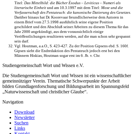
Titel:
Das Mittelbild: die Bücher Exodus – Leviticus – Numeri als
literarische Einheit
und am 10.3.1997 mit dem Titel:
Mose und die
Verfasserschaft des Pentateuch: die kanonische Datierung des Gesetzes.
Darüber hinaus hat Dr. Koorevaar freundlicherweise dem Autoren in
einem Brief vom 27.5.1998 ausführlich seine eigene Position
geschildert und den Abschluß seiner Arbeiten zu diesem Thema für das
Jahr 2000 angekündigt, aus dem voraussichtlich einige
Veröffentlichungen resultieren werden, auf die man schon sehr gespannt
sein darf.
Vgl. Houtman, a.a.O., S. 423-427. Zu der Position Gipsens ebd. S. 160f.
Gipsen sieht die Endredaktion des Pentateuch jedoch erst bei den
Männern Hiskias, Houtman sogar erst im 6. Jh. v. Chr.
Studiengemeinschaft Wort und Wissen e.V.
Die Studiengemeinschaft Wort und Wissen ist ein wissenschaftlicher
gemeinnütziger Verein. Thematische Schwerpunkte der Arbeit
bilden Grundlagenforschung und Bildungsarbeit im Spannungsfeld
„Naturwissenschaft und christlicher Glaube“.
Navigation
Download
Newsletter
Suchen
Links
Kontakt