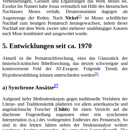
Verbesserungen, Glossen und Ergänzungen das Werk Moses sei.
Exodus bis Numeri habe Josua vermutlich mit Hilfe des literarischen
Nachlasses Moses verfaßt, Deuteronomium dagegen als
25
Augenzeuge der Reden. Nach
Nickel
ist Moses schriftlicher
Nachlaß zum heutigen Pentateuch herangewachsen, indem dieser
Nachlaß mit dem Werk zweier oder mehrerer unabhängiger Autoren
nach Mose kombiniert und ausgeweitet wurde.
5. Entwicklungen seit ca. 1970
Aktuell ist die Pentateuchforschung, einst das Glanzstück der
historisch-kritischen Bibelforschung, das derzeit schwierigste und
kontroverseste Feld der AT-Exegese. Folgende Trends der
26
Hypothesenbildung können unterschieden werden
.
27
a) Synchrone Ansätze
Aufgrund tiefer Methodenskepsis gegen traditionelle Verfahren der
Literar- und Traditionskritik plädieren vor allem amerikanische und
angelsächsische Forscher (
Childs
) für einen Verzicht auf die
diachrone Fragestellung zugunsten einer rein synchronen
Interpretation (s.u.) des vorliegenden Endtextes des Pentateuch. So
sind in den letzten Jahren neben der Strukturanalyse weitere