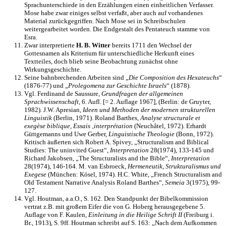
Sprachunterschiede in den Erzählungen einen einheitlichen Verfasser.
Mose habe zwar einiges selbst verfaßt, aber auch auf vorhandenes
Material zurückgegriffen. Nach Mose sei in Schreibschulen
weitergearbeitet worden. Die Endgestalt des Pentateuch stamme von
Esra.
Zwar interpretierte
H. B. Witter
bereits 1711 den Wechsel der
Gottesnamen als Kriterium für unterschiedliche Herkunft eines
Textteiles, doch blieb seine Beobachtung zunächst ohne
Wirkungsgeschichte.
Seine bahnbrechenden Arbeiten sind „
Die Composition des Hexateuchs
“
(1876-77) und „
Prolegomena zur Geschichte Israels
“ (1878).
Vgl. Ferdinand de Saussure,
Grundfragen der allgemeinen
Sprachwissenschaft
, 6. Aufl. [= 2. Auflage 1967], (Berlin: de Gruyter,
1982). J.W. Apresian,
Ideen und Methoden der modernen strukturellen
Linguistik
(Berlin, 1971). Roland Barthes,
Analyse structurale et
exegèse biblique, Essais ‚interprétation
(Neuchâtel, 1972). Erhardt
Güttgemanns und Uwe Gerber,
Linguistische Theologie
(Bonn, 1972).
Kritisch äußerten sich Robert A. Spivey, „Structuralism and Biblical
Studies: The uninvited Guest“,
Interpretation
28(1974), 133-145 und
Richard Jakobsen, „The Structuralists and the Bible“,
Interpretation
28(1974), 146-164. M. van Esbroeck,
Hermeneutik, Strukturalismus und
Exegese
(München: Kösel, 1974). H.C. White, „French Structuralism and
Old Testament Narrative Analysis Roland Barthes“,
Semeia
3(1975), 99-
127.
Vgl. Houtman, a.a.O., S. 162. Den Standpunkt der Bibelkommission
vertrat z.B. mit großem Eifer die von G. Hoberg herausgegebene 5.
Auflage von F. Kaulen,
Einleitung in die Heilige
Schrift II
(Freiburg i.
Br., 1913), S. 9ff. Houtman schreibt auf S. 163: „Nach dem Aufkommen