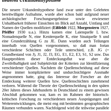
neueren Urkundenhypothese
Die neuere Urkundenhypothese fand zwar unter den Gelehrten
bereitwilligste Aufnahme, wurde aber schon bald aufgrund neuer
archäologischer Forschungsergebnisse sowie erwiesener
Unhaltbarkeit früherer Einsichten im Blick auf Anzahl, Umfang und
Namen der Quellen modifiziert (
Eißfeldt
1922,
Morgenstern
1927,
Pfeiffer
1930 u.a.). Hinzu kamen eine Laienquelle L bzw.
Nomadenquelle N, eine Keniterquelle K, eine Sinaiquelle S und
eine Grunderzählung G zu JE. Dann wurden auch Teilungen
innerhalb von Quellen vorgenommen, so daß man fortan
verschiedene Schichten oder Teile unterschied, z.B. JG (=
Grundbestand von J), J1, J2, J3, EG, E1, E2, E3, S1, S2 usw. Das
Hauptproblem dieser Entdeckungsflut war aber die
Zweifelhaftigkeit und Subjektivität der Kriterien zur Identifizierung
verschiedener Quellen. Nachdem die Quellenscheidung auf diese
Weise immer kompliziertere und undurchsichtigere Ausmaße
angenommen hatte, ging das Interesse der Forscher an der
Entdeckung weiterer Quellen bzw. Quellenschichten zunehmend
verloren. Während die Theorie der Quellenscheidung in den späten
20er Jahren dieses Jahrhunderts in Deutschland zu einem gewissen
Abschluß gekommen war, kam es im Rahmen der historisch-
kritischen Forschung zu verschiedenen neuen Ausprägungen und
Weiterentwicklungen, die meist eng mit bestimmten geographischen
Räumen verbunden waren. Nachfolgend wird die teilweise parallele