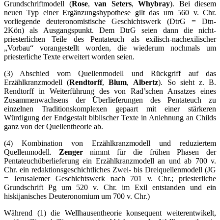
Grundschriftmodell (
Rose
,
van Seters
,
Whybray
). Bei diesem
neuen Typ einer Ergänzungshypothese gilt das um 560 v. Chr.
vorliegende deuteronomistische Geschichtswerk (DtrG = Dtn-
2Kön) als Ausgangspunkt. Dem DtrG seien dann die nicht-
priesterlichen Teile des Pentateuch als exilisch-nachexilischer
„Vorbau“ vorangestellt worden, die wiederum nochmals um
priesterliche Texte erweitert worden seien.
(3) Abschied vom Quellenmodell und Rückgriff auf das
Erzählkranzmodell (
Rendtorff
,
Blum
,
Albertz
). So sieht z. B.
Rendtorff in Weiterführung des von Rad’schen Ansatzes eines
Zusammenwachsens der Überlieferungen des Pentateuch zu
einzelnen Traditionskomplexen gepaart mit einer stärkeren
Würdigung der Endgestalt biblischer Texte in Anlehnung an Childs
ganz von der Quellentheorie ab.
(4) Kombination von Erzählkranzmodell und reduziertem
Quellenmodell.
Zenger
nimmt für die frühen Phasen der
Pentateuchüberlieferung ein Erzählkranzmodell an und ab 700 v.
Chr. ein redaktionsgeschichtliches Zwei- bis Dreiquellenmodell (JG
= Jerusalemer Geschichtswerk nach 701 v. Chr.; priesterliche
Grundschrift Pg um 520 v. Chr. im Exil entstanden und ein
hiskijanisches Deuteronomium um 700 v. Chr.)
Während (1) die Wellhausentheorie konsequent weiterentwikelt,