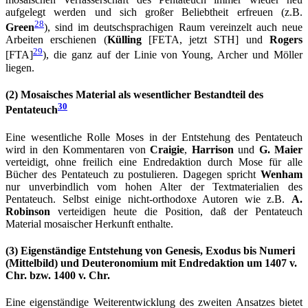
aufgelegt werden und sich großer Beliebtheit erfreuen (z.B.
28
Green
), sind im deutschsprachigen Raum vereinzelt auch neue
Arbeiten erschienen (
Külling
[FETA, jetzt STH] und
Rogers
29
[FTA]
), die ganz auf der Linie von Young, Archer und Möller
liegen.
(2) Mosaisches Material als wesentlicher Bestandteil des
30
Pentateuch
Eine wesentliche Rolle Moses in der Entstehung des Pentateuch
wird in den Kommentaren von
Craigie
,
Harrison
und
G. Maier
verteidigt, ohne freilich eine Endredaktion durch Mose für alle
Bücher des Pentateuch zu postulieren. Dagegen spricht
Wenham
nur unverbindlich vom hohen Alter der Textmaterialien des
Pentateuch. Selbst einige nicht-orthodoxe Autoren wie z.B.
A.
Robinson
verteidigen heute die Position, daß der Pentateuch
Material mosaischer Herkunft enthalte.
(3) Eigenständige Entstehung von Genesis, Exodus bis Numeri
(Mittelbild) und Deuteronomium mit Endredaktion um 1407 v.
Chr. bzw. 1400 v. Chr.
Eine eigenständige Weiterentwicklung des zweiten Ansatzes bietet