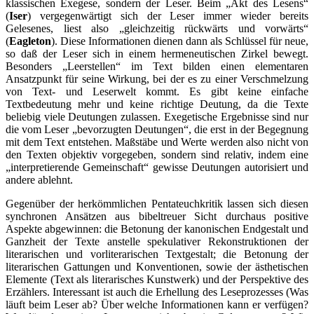
klassischen Exegese, sondern der Leser. Beim „Akt des Lesens“
(
Iser
) vergegenwärtigt sich der Leser immer wieder bereits
Gelesenes, liest also „gleichzeitig rückwärts und vorwärts“
(
Eagleton
). Diese Informationen dienen dann als Schlüssel für neue,
so daß der Leser sich in einem hermeneutischen Zirkel bewegt.
Besonders „Leerstellen“ im Text bilden einen elementaren
Ansatzpunkt für seine Wirkung, bei der es zu einer Verschmelzung
von Text- und Leserwelt kommt. Es gibt keine einfache
Textbedeutung mehr und keine richtige Deutung, da die Texte
beliebig viele Deutungen zulassen. Exegetische Ergebnisse sind nur
die vom Leser „bevorzugten Deutungen“, die erst in der Begegnung
mit dem Text entstehen. Maßstäbe und Werte werden also nicht von
den Texten objektiv vorgegeben, sondern sind relativ, indem eine
„interpretierende Gemeinschaft“ gewisse Deutungen autorisiert und
andere ablehnt.
Gegenüber der herkömmlichen Pentateuchkritik lassen sich diesen
synchronen Ansätzen aus bibeltreuer Sicht durchaus positive
Aspekte abgewinnen: die Betonung der kanonischen Endgestalt und
Ganzheit der Texte anstelle spekulativer Rekonstruktionen der
literarischen und vorliterarischen Textgestalt; die Betonung der
literarischen Gattungen und Konventionen, sowie der ästhetischen
Elemente (Text als literarisches Kunstwerk) und der Perspektive des
Erzählers. Interessant ist auch die Erhellung des Leseprozesses (Was
läuft beim Leser ab? Über welche Informationen kann er verfügen?