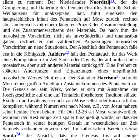
21
allem zu nennen: Der Niederländer
Noordtzij
, der die
Gruppierung und Datierung des Pentateuchstoffes durch die Schule
Wellhausens für unakzeptabel hält, führt einerseits den
hauptsächlichen Inhalt des Pentateuch auf Mose zurück, rechnet
aber andererseits mit einem längeren Prozeß der Zusammenstellung
und des Zusammenwachsens des Materials. Da nach ihm die
mosaischen Vorschriften nicht als unveränderlich und unantastbar
galten, rechnet er mit zahlreichen Anpassungen mosaischer
Vorschriften an neue Situationen. Der Abschluß des Pentateuch falle
22
erst in die Königszeit.
Aalders
hält den Pentateuch für das Werk
eines Kompilatoren zur Zeit Sauls oder Davids, der auf umfassendes
mosaisches, aber auch anderes Material zurückgriff. Eine Freiheit zu
späteren Änderungen und Ergänzungen eines ursprünglich
23
mosaischen Werkes lehnt er ab. Der Kanadier
Harrison
schreibt
Mose einen großen Anteil am Zustandekommen des Pentateuch zu.
Die Genesis sei sein Werk, wobei er sich mit Ausnahme der
Josefsgeschichte auf eine auf Tontafeln überlieferte Tradition stützte.
Exodus und Leviticus sei noch von Mose selbst oder kurz nach ihm
kompiliert, während Numeri erst nach Mose, z.B. von Josua nahezu
seine heutige Form bekam. Für Dtn 12-26 sei Mose verantwortlich,
während der Rest einige Zeit später hinzugefügt wurde, so daß der
Pentateuch in seiner heutigen Gestalt im wesentlichen zur Zeit
Samuels vorhanden gewesen sei. Im katholischen Bereich vertrat
24
Sanda
die Ansicht, daß die Genesis bis auf einige