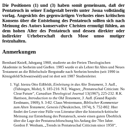
Die Positionen (1) und (3) haben somit gemeinsam, daß der
Pentateuch in seiner Endgestalt bereits unter Josua vollständig
vorlag. Angesichts des gegenwärtigen Verlustes eines kritischen
Konsens über die Entstehung des Pentateuch sollten sich nach
Meinung des Autors konservative Christen ermutigt fühlen, an
dem hohen Alter des Pentateuch und dessen direkter oder
indirekter Urheberschaft durch Mose umso mutiger
festzuhalten.
Anmerkungen
Bernhard Knieß, Jahrgang 1960, studierte an der Freien Theologischen
Akademie in Seeheim und Gießen. 1985 wurde er als Lehrer für Altes und Neues
Testament an die Bibelschule Bergstraße nach Seeheim berufen (seit 1990 in
Königsfeld/Schwarzwald) und ist dort seit 1987 Studienleiter.
Vgl. hierzu Otto Eißfeldt,
Einleitung in das Alte Testament
, 3. Aufl.,
(Tübingen, Mohr), S. 185-216. N.E. Wagner, „Pentateuchal Criticism: No
Clear Future“,
Canadian Theological Journal
13(1967), 225-232. R.K.
Harrison,
Introduction to the Old Testament, 3
. Aufl. (Grand Rapids:
Eerdmans, 1969), S. 3-82. Claus Westermann,
Biblischer Kommentar
zum Alten Testament, Genesis I
(Neukirchen, 1974), S. 752-802. Hier
findet der Leser eine Fülle von Literatur über die historisch-kritische
Meinung zur Entstehung des Pentateuch, sowie einen guten Überblick
über die Lage der Pentateuchforschung bis Anfang der 70er Jahre.
Gordon F. Wenham, „Trends in Pentateuchal Criticism since 1950“,