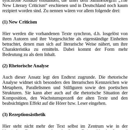
synchrone Ansätze entstanden, die unter dem Sammelbegriff „The
New Literary Criticism“ erschienen und in Deutschland noch kaum
rezipiert worden sind. Zu nennen wären vor allem folgende drei:
(1) New Criticism
Hier werden die vorhandenen Texte synchron, d.h. losgelöst von
ihren Autoren und ihre Vorgeschichte als eigenständige Einheiten
betrachtet, denen man sich auf literarische Weise nähert, um ihre
Charakteristika zu ermitteln. Dabei kommt der Form mehr
Bedeutung zu als dem Inhalt.
(2) Rhetorische Analyse
Auch dieser Ansatz legt den Endtext zugrunde. Die rhetorische
Analyse widmet sich besonders den literarischen Kennzeichen wie
Metaphern, Parallelismen und Stilfiguren sowie den poetischen
Strukturen. Sie kann aber auch auf die rhetorische Situation der
Komposition, den Wachstumsprozeß der alten Texte und den
beabsichtigten Effekt auf die Hörer bzw. Leser eingehen.
(3) Rezeptionsästhetik
Hier steht nicht mehr der Text selbst im Zentrum wie in der