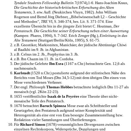
Tyndale Students Fellowship Bulletin
7(1974),1-6. Hans-Joachim Kraus,
Die Geschichte der historisch-kritischen Erforschung des Alten
Testaments
, 3. erw. Aufl. (Neukirchen Vluyn, 1982). John William
Rogerson und Bernd Jörg Diebner, „Bibelwissenschaft I,2 – Geschichte
und Methoden“,
TRE
VI, S. 346-374, bes. Lit. S. 371-374. Eine
exzellente Übersicht bis in die jüngste Zeit bietet C. Houtman,
Der
Pentateuch. Die Geschichte seiner Erforschung neben einer Auswertung
(Kampen: Pharos, 1994), S. 7-342. Erich Zenger (Hg.),
Einleitung in das
Alte Testament
(Stuttgart/Berlin/Köln, 1995), S. 61-75.
z.B. Gnostiker, Markioniten, Manichäer, der jüdische Abtrünnige Chiwi
al Baalkhi im 9. Jh. in Afghanistan.
z.B. Celsus im 2. Jh., Porphyrius im 3. Jh.
z.B. Ibn Chazm im 11. Jh. in Cordoba.
Der jüdische Gelehrte
Ibn Esra
(1167 n.Chr.) betrachtete Gen. 12,6 als
nachmosaisch.
Karlstadt
(1520 n.Chr.) postulierte aufgrund der stilistischen Nähe des
Berichts vom Tod Moses (Dtn 34,5-12) mit dem übrigen Dtn einen von
Mose verschiedenen Verfasser.
Der engl. Philosoph
Thomas Hobbes
betrachtete lediglich Dtn 11-27 als
mosaisch (vgl. 2Kön 22-23).
1655 veröffentlichte
Isaak de la Peyrère
eine Theorie über nicht-
mosaische Teile des Pentateuch.
1670 betrachtet
Baruch Spinoza
Mose zwar als Schriftsteller und
Gesetzgeber, den Pentateuch aufgrund seiner Komplexität und
Heterogenität als eine erst von Esra besorgte Zusammenstellung bzw.
Redaktion vieler Sammlungen und Überlieferungen.
Für
Richard Simon
(1678) verunmöglichen Divergenzen zwischen
einzelnen Rechtskorpora, Widersprüche, Dopplungen und