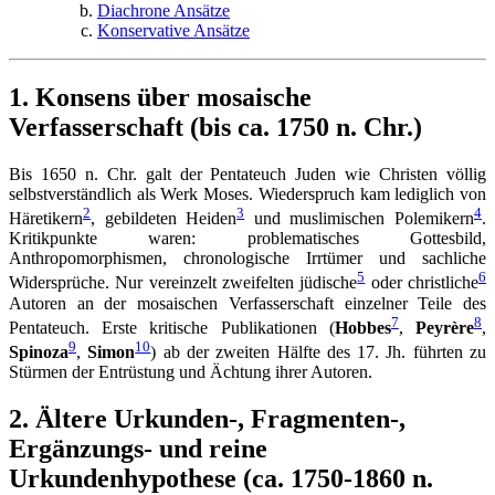
Diachrone Ansätze
Konservative Ansätze
1. Konsens über mosaische
Verfasserschaft (bis ca. 1750 n. Chr.)
Bis 1650 n. Chr. galt der Pentateuch Juden wie Christen völlig
selbstverständlich als Werk Moses. Wiederspruch kam lediglich von
2
3
4
Häretikern
, gebildeten Heiden
und muslimischen Polemikern
.
Kritikpunkte waren: problematisches Gottesbild,
Anthropomorphismen, chronologische Irrtümer und sachliche
5
6
Widersprüche. Nur vereinzelt zweifelten jüdische
oder christliche
Autoren an der mosaischen Verfasserschaft einzelner Teile des
7
8
Pentateuch. Erste kritische Publikationen (
Hobbes
,
Peyrère
,
9
10
Spinoza
,
Simon
) ab der zweiten Hälfte des 17. Jh. führten zu
Stürmen der Entrüstung und Ächtung ihrer Autoren.
2. Ältere Urkunden-, Fragmenten-,
Ergänzungs- und reine
Urkundenhypothese (ca. 1750-1860 n.