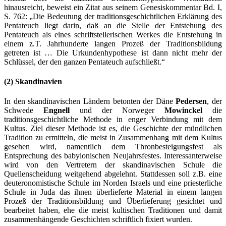
hinausreicht, beweist ein Zitat aus seinem Genesiskommentar Bd. I,
S. 762: „Die Bedeutung der traditionsgeschichtlichen Erklärung des
Pentateuch liegt darin, daß an die Stelle der Entstehung des
Pentateuch als eines schriftstellerischen Werkes die Entstehung in
einem z.T. Jahrhunderte langen Prozeß der Traditionsbildung
getreten ist … Die Urkundenhypothese ist dann nicht mehr der
Schlüssel, der den ganzen Pentateuch aufschließt.“
(2) Skandinavien
In den skandinavischen Ländern betonten der Däne
Pedersen
, der
Schwede
Engnell
und der Norweger
Mowinckel
die
traditionsgeschichtliche Methode in enger Verbindung mit dem
Kultus. Ziel dieser Methode ist es, die Geschichte der mündlichen
Tradition zu ermitteln, die meist in Zusammenhang mit dem Kultus
gesehen wird, namentlich dem Thronbesteigungsfest als
Entsprechung des babylonischen Neujahrsfestes. Interessanterweise
wird von den Vertretern der skandinavischen Schule die
Quellenscheidung weitgehend abgelehnt. Stattdessen soll z.B. eine
deuteronomistische Schule im Norden Israels und eine priesterliche
Schule in Juda das ihnen überlieferte Material in einem langen
Prozeß der Traditionsbildung und Überlieferung gesichtet und
bearbeitet haben, ehe die meist kultischen Traditionen und damit
zusammenhängende Geschichten schriftlich fixiert wurden.