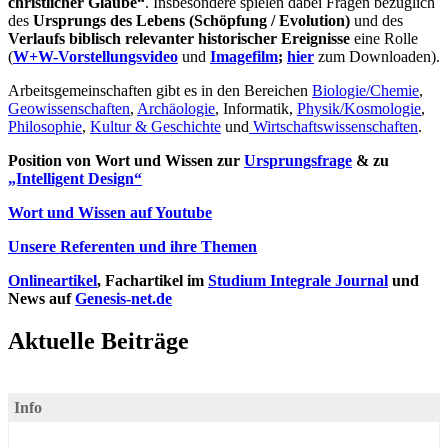
christlicher Glaube“
. Insbesondere spielen dabei Fragen bezüglich
des
Ursprungs des Lebens (Schöpfung / Evolution)
und des
Verlaufs biblisch relevanter historischer Ereignisse
eine Rolle
(
W+W-Vorstellungsvideo
und
Imagefilm
;
hier
zum Downloaden).
Arbeitsgemeinschaften gibt es in den Bereichen
Biologie/Chemie
,
Geowissenschaften
,
Archäologie
, Informatik,
Physik/Kosmologie
,
Philosophie
,
Kultur & Geschichte
und
Wirtschaftswissenschaften
.
Position von Wort und Wissen zur
Ursprungsfrage
& zu
„Intelligent Design“
Wort und Wissen auf Youtube
Unsere Referenten und ihre Themen
Onlineartikel
, Fachartikel im
Studium Integrale Journal
und
News auf
Genesis-net.de
Aktuelle Beiträge
Info