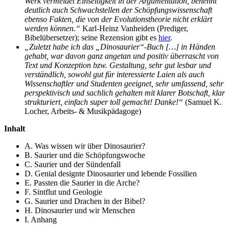
Werk vermeidet Einseitigkeit in der Argumentation, benennt
deutlich auch Schwachstellen der Schöpfungswissenschaft
ebenso Fakten, die von der Evolutionstheorie nicht erklärt
werden können.“
Karl-Heinz Vanheiden (Prediger,
Bibelübersetzer); seine Rezension gibt es
hier
.
„Zuletzt habe ich das „Dinosaurier“-Buch […] in Händen
gehabt, war davon ganz angetan und positiv überrascht von
Text und Konzeption bzw. Gestaltung, sehr gut lesbar und
verständlich, sowohl gut für interessierte Laien als auch
Wissenschaftler und Studenten geeignet, sehr umfassend, sehr
perspektivisch und sachlich gehalten mit klarer Botschaft, klar
strukturiert, einfach super toll gemacht! Danke!“
(Samuel K.
Locher, Arbeits- & Musikpädagoge)
Inhalt
A. Was wissen wir über Dinosaurier?
B. Saurier und die Schöpfungswoche
C. Saurier und der Sündenfall
D. Genial designte Dinosaurier und lebende Fossilien
E. Passten die Saurier in die Arche?
F. Sintflut und Geologie
G. Saurier und Drachen in der Bibel?
H. Dinosaurier und wir Menschen
I. Anhang