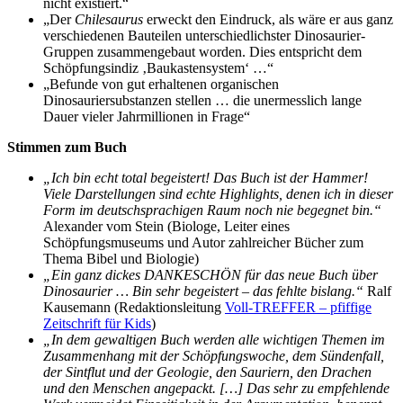
nicht existiert.“
„Der
Chilesaurus
erweckt den Eindruck, als wäre er aus ganz
verschiedenen Bauteilen unterschiedlichster Dinosaurier-
Gruppen zusammengebaut worden. Dies entspricht dem
Schöpfungsindiz ‚Baukastensystem‘ …“
„Befunde von gut erhaltenen organischen
Dinosauriersubstanzen stellen … die unermesslich lange
Dauer vieler Jahrmillionen in Frage“
Stimmen zum Buch
„Ich bin echt total begeistert! Das Buch ist der Hammer!
Viele Darstellungen sind echte Highlights, denen ich in dieser
Form im deutschsprachigen Raum noch nie begegnet bin.“
Alexander vom Stein (Biologe, Leiter eines
Schöpfungsmuseums und Autor zahlreicher Bücher zum
Thema Bibel und Biologie)
„Ein ganz dickes DANKESCHÖN für das neue Buch über
Dinosaurier … Bin sehr begeistert – das fehlte bislang.“
Ralf
Kausemann (Redaktionsleitung
Voll-TREFFER – pfiffige
Zeitschrift für Kids
)
„In dem gewaltigen Buch werden alle wichtigen Themen im
Zusammenhang mit der Schöpfungswoche, dem Sündenfall,
der Sintflut und der Geologie, den Sauriern, den Drachen
und den Menschen angepackt. […] Das sehr zu empfehlende