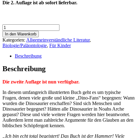
Die 2. Auflage ist ab sofort lieferbar.
Dinosaurier
und
In den Warenkorb
die
Kategorien:
Allgemeinverständliche Literatur
,
Bibel
Biologie/Paläontologie
,
Für Kinder
Menge
Beschreibung
Beschreibung
Die zweite Auflage ist nun verfügbar.
In diesem umfangreich illustrierten Buch geht es um typische
Fragen, denen viele große und kleine „Dino-Fans“ begegnen: Wann
wurden die Dinosaurier erschaffen? Sind sich Menschen und
Dinosaurier begegnet? Hätten alle Dinosaurier in Noahs Arche
gepasst? Diese und viele weitere Fragen werden hier beantwortet.
Außerdem lernt man zahlreiche Argumente für den Glauben an den
biblischen Schöpfergott kennen.
„Ich bin echt total begeistert! Das Buch ist der Hammer! Viele