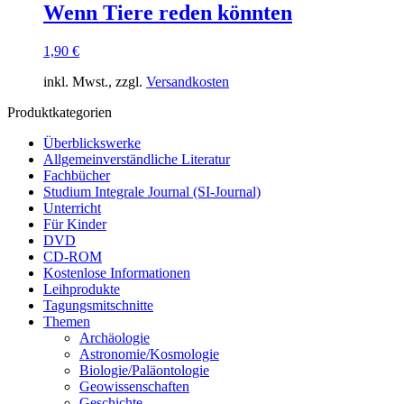
Wenn Tiere reden könnten
1,90
€
inkl. Mwst., zzgl.
Versandkosten
Produktkategorien
Überblickswerke
Allgemeinverständliche Literatur
Fachbücher
Studium Integrale Journal (SI-Journal)
Unterricht
Für Kinder
DVD
CD-ROM
Kostenlose Informationen
Leihprodukte
Tagungsmitschnitte
Themen
Archäologie
Astronomie/Kosmologie
Biologie/Paläontologie
Geowissenschaften
Geschichte