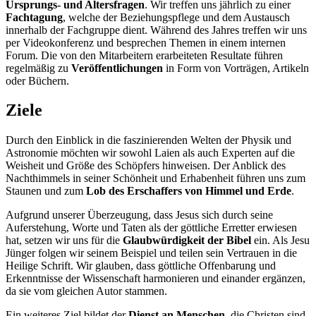
Ursprungs- und Altersfragen
. Wir treffen uns jährlich zu einer
Fachtagung
, welche der Beziehungspflege und dem Austausch
innerhalb der Fachgruppe dient. Während des Jahres treffen wir uns
per Videokonferenz und besprechen Themen in einem internen
Forum. Die von den Mitarbeitern erarbeiteten Resultate führen
regelmäßig zu
Veröffentlichungen
in Form von Vorträgen, Artikeln
oder Büchern.
Ziele
Durch den Einblick in die faszinierenden Welten der Physik und
Astronomie möchten wir sowohl Laien als auch Experten auf die
Weisheit und Größe des Schöpfers hinweisen. Der Anblick des
Nachthimmels in seiner Schönheit und Erhabenheit führen uns zum
Staunen und zum
Lob des Erschaffers von Himmel und Erde
.
Aufgrund unserer Überzeugung, dass Jesus sich durch seine
Auferstehung, Worte und Taten als der göttliche Erretter erwiesen
hat, setzen wir uns für die
Glaubwürdigkeit der Bibel
ein. Als Jesu
Jünger folgen wir seinem Beispiel und teilen sein Vertrauen in die
Heilige Schrift. Wir glauben, dass göttliche Offenbarung und
Erkenntnisse der Wissenschaft harmonieren und einander ergänzen,
da sie vom gleichen Autor stammen.
Ein weiteres Ziel bildet der
Dienst an Menschen
, die Christen sind