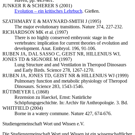
Haven, pp. 443-461.
JUNKER R & SCHERER S (2001)
Evolution – ein kritisches Lehrbuch
. Gießen.
SZATHMARY E & MAYNARD-SMITH J (1995)
The major evolutionary transitions. Nature 374, 227-232.
RICHARDSON MK et al. (1997)
There is no highly conserved embryonic stage in the
vertebrates: implication for current theories of evolution and
development. Anat. Embryol. 196, 91-106.
RUBEN JA, DAL SASSO C, GEIST NR, HILLENIUS WJ,
JONES TD & SIGNORE M (1997)
Lung Structure and and Ventilation in Theropod Dinosaurs
and Early Birds. Science 278, 1267-1270.
RUBEN JA, JONES TD, GEIST NR & HILLENIUS WJ (1999)
Pulmonary function and metabolic physiology of Theropod
Dinosaurs. Science 283, 1543-1546.
RÜTIMEYER L (1868)
Rezension zu Haeckel, Ernst: Natürliche
Schöpfungsgeschichte. In: Archiv für Anthropologie. 3. Bd.
WHITFIELD (2004)
Borne in a watery commune. Nature 427, 674-676.
Studiengemeinschaft Wort und Wissen e.V.
Die Studiengemeinschaft Wort und Wissen ist ein wissenschaftlicher