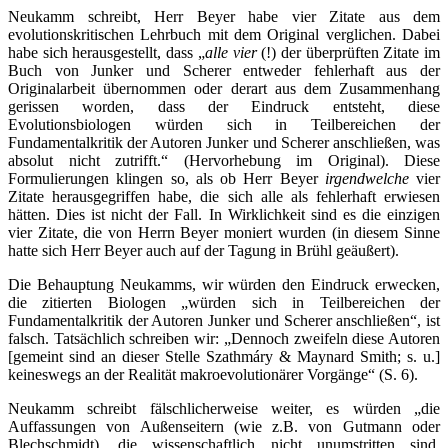
Neukamm schreibt, Herr Beyer habe vier Zitate aus dem
evolutionskritischen Lehrbuch mit dem Original verglichen. Dabei
habe sich herausgestellt, dass „
alle vier
(!) der überprüften Zitate im
Buch von Junker und Scherer entweder fehlerhaft aus der
Originalarbeit übernommen oder derart aus dem Zusammenhang
gerissen worden, dass der Eindruck entsteht, diese
Evolutionsbiologen würden sich in Teilbereichen der
Fundamentalkritik der Autoren Junker und Scherer anschließen, was
absolut nicht zutrifft.“ (Hervorhebung im Original). Diese
Formulierungen klingen so, als ob Herr Beyer
irgendwelche
vier
Zitate herausgegriffen habe, die sich alle als fehlerhaft erwiesen
hätten. Dies ist nicht der Fall. In Wirklichkeit sind es die einzigen
vier Zitate, die von Herrn Beyer moniert wurden (in diesem Sinne
hatte sich Herr Beyer auch auf der Tagung in Brühl geäußert).
Die Behauptung Neukamms, wir würden den Eindruck erwecken,
die zitierten Biologen „würden sich in Teilbereichen der
Fundamentalkritik der Autoren Junker und Scherer anschließen“, ist
falsch. Tatsächlich schreiben wir: „Dennoch zweifeln diese Autoren
[gemeint sind an dieser Stelle Szathmáry & Maynard Smith; s. u.]
keineswegs an der Realität makroevolutionärer Vorgänge“ (S. 6).
Neukamm schreibt fälschlicherweise weiter, es würden „die
Auffassungen von Außenseitern (wie z.B. von Gutmann oder
Blechschmidt), die wissenschaftlich nicht unumstritten sind,