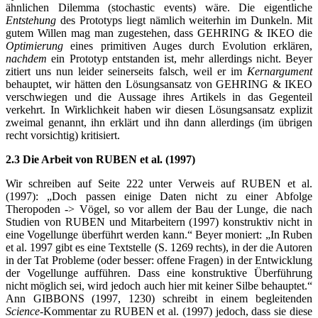
ähnlichen Dilemma (stochastic events) wäre. Die eigentliche
Entstehung
des Prototyps liegt nämlich weiterhin im Dunkeln. Mit
gutem Willen mag man zugestehen, dass GEHRING & IKEO die
Optimierung
eines primitiven Auges durch Evolution erklären,
nachdem
ein Prototyp entstanden ist, mehr allerdings nicht. Beyer
zitiert uns nun leider seinerseits falsch, weil er im
Kernargument
behauptet, wir hätten den Lösungsansatz von GEHRING & IKEO
verschwiegen und die Aussage ihres Artikels in das Gegenteil
verkehrt. In Wirklichkeit haben wir diesen Lösungsansatz explizit
zweimal genannt, ihn erklärt und ihn dann allerdings (im übrigen
recht vorsichtig) kritisiert.
2.3 Die Arbeit von RUBEN et al. (1997)
Wir schreiben auf Seite 222 unter Verweis auf RUBEN et al.
(1997): „Doch passen einige Daten nicht zu einer Abfolge
Theropoden -> Vögel, so vor allem der Bau der Lunge, die nach
Studien von RUBEN und Mitarbeitern (1997) konstruktiv nicht in
eine Vogellunge überführt werden kann.“ Beyer moniert: „In Ruben
et al. 1997 gibt es eine Textstelle (S. 1269 rechts), in der die Autoren
in der Tat Probleme (oder besser: offene Fragen) in der Entwicklung
der Vogellunge aufführen. Dass eine konstruktive Überführung
nicht möglich sei, wird jedoch auch hier mit keiner Silbe behauptet.“
Ann GIBBONS (1997, 1230) schreibt in einem begleitenden
Science
-Kommentar zu RUBEN et al. (1997) jedoch, dass sie diese