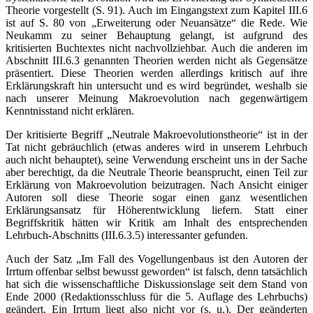
Theorie vorgestellt (S. 91). Auch im Eingangstext zum Kapitel III.6
ist auf S. 80 von „Erweiterung oder Neuansätze“ die Rede. Wie
Neukamm zu seiner Behauptung gelangt, ist aufgrund des
kritisierten Buchtextes nicht nachvollziehbar. Auch die anderen im
Abschnitt III.6.3 genannten Theorien werden nicht als Gegensätze
präsentiert. Diese Theorien werden allerdings kritisch auf ihre
Erklärungskraft hin untersucht und es wird begründet, weshalb sie
nach unserer Meinung Makroevolution nach gegenwärtigem
Kenntnisstand nicht erklären.
Der kritisierte Begriff „Neutrale Makroevolutionstheorie“ ist in der
Tat nicht gebräuchlich (etwas anderes wird in unserem Lehrbuch
auch nicht behauptet), seine Verwendung erscheint uns in der Sache
aber berechtigt, da die Neutrale Theorie beansprucht, einen Teil zur
Erklärung von Makroevolution beizutragen. Nach Ansicht einiger
Autoren soll diese Theorie sogar einen ganz wesentlichen
Erklärungsansatz für Höherentwicklung liefern. Statt einer
Begriffskritik hätten wir Kritik am Inhalt des entsprechenden
Lehrbuch-Abschnitts (III.6.3.5) interessanter gefunden.
Auch der Satz „Im Fall des Vogellungenbaus ist den Autoren der
Irrtum offenbar selbst bewusst geworden“ ist falsch, denn tatsächlich
hat sich die wissenschaftliche Diskussionslage seit dem Stand von
Ende 2000 (Redaktionsschluss für die 5. Auflage des Lehrbuchs)
geändert. Ein Irrtum liegt also nicht vor (s. u.). Der geänderten