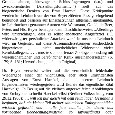
Grundannahmen, überzogener Schlussfogerungen (s.u.) und
zweckorientierter Darstellungsformen…“) zielt auf das
biogenetische Denken von Ernst Haeckel. Diese Kritikpunkte
werden im Lehrbuch vor der von Beyer zitierten Passage eingehend
begründet und basieren auf Einschätzungen allgemein anerkannter,
im Lehrbuchtext genannter Autoren wie Weismann, Gould, de Beer,
Peters und His. Beyer behauptet dann fälschlicherweise: „Allerdings
wird unterschlagen, dass er selbst andauernd Angriffsziel z.T.
widerwärtigster persönlicher Attacken war.“ In unserem Lehrbuch
wird im Gegenteil auf diese Auseinandersetzungen ausdrücklich
hingewiesen: „ … nicht unerheblicher Widerstand vieler
Berufskollegen…, … musste sich der Jenaer Zoologe lebenslang mit
wissenschaftlicher und
persönlicher
Kritik auseinandersetzen“ (S.
179; S. 181; Hervorhebung nicht im Original).
Dr. Beyer verweist weiter auf die vermeintlich fehlerhafte
Wiedergabe einer der wichtigsten, aber auch umstrittensten
Aussagen von Ernst Haeckel, die in unserem Lehrbuch
folgendermaßen wiedergegeben wird (kursiv das eigentliche Zitat
Haeckels): „In Bezug auf die vielfach angezweifelten Abbildungen
von Embryonen schreibt Haeckel selbst (Berliner Volkszeitung vom
29.12.1908):
‘… will ich nur gleich mit dem reumütigen Geständnis
beginnen, daß ein kleiner Teil meiner zahlreichen Embryonenbilder
wirklich gefälscht sind – alle jene nämlich, bei denen das
vorliegende Beobachtungsmaterial so unvollständig oder