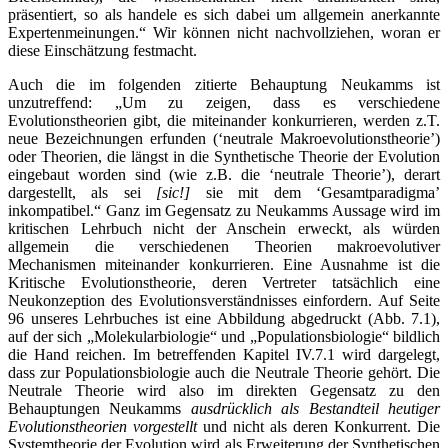
präsentiert, so als handele es sich dabei um allgemein anerkannte
Expertenmeinungen.“ Wir können nicht nachvollziehen, woran er
diese Einschätzung festmacht.
Auch die im folgenden zitierte Behauptung Neukamms ist
unzutreffend: „Um zu zeigen, dass es verschiedene
Evolutionstheorien gibt, die miteinander konkurrieren, werden z.T.
neue Bezeichnungen erfunden (‘neutrale Makroevolutionstheorie’)
oder Theorien, die längst in die Synthetische Theorie der Evolution
eingebaut worden sind (wie z.B. die ‘neutrale Theorie’), derart
dargestellt, als sei
[sic!]
sie mit dem ‘Gesamtparadigma’
inkompatibel.“ Ganz im Gegensatz zu Neukamms Aussage wird im
kritischen Lehrbuch nicht der Anschein erweckt, als würden
allgemein die verschiedenen Theorien makroevolutiver
Mechanismen miteinander konkurrieren. Eine Ausnahme ist die
Kritische Evolutionstheorie, deren Vertreter tatsächlich eine
Neukonzeption des Evolutionsverständnisses einfordern. Auf Seite
96 unseres Lehrbuches ist eine Abbildung abgedruckt (Abb. 7.1),
auf der sich „Molekularbiologie“ und „Populationsbiologie“ bildlich
die Hand reichen. Im betreffenden Kapitel IV.7.1 wird dargelegt,
dass zur Populationsbiologie auch die Neutrale Theorie gehört. Die
Neutrale Theorie wird also im direkten Gegensatz zu den
Behauptungen Neukamms
ausdrücklich als Bestandteil heutiger
Evolutionstheorien vorgestellt
und nicht als deren Konkurrent. Die
Systemtheorie der Evolution wird als Erweiterung der Synthetischen