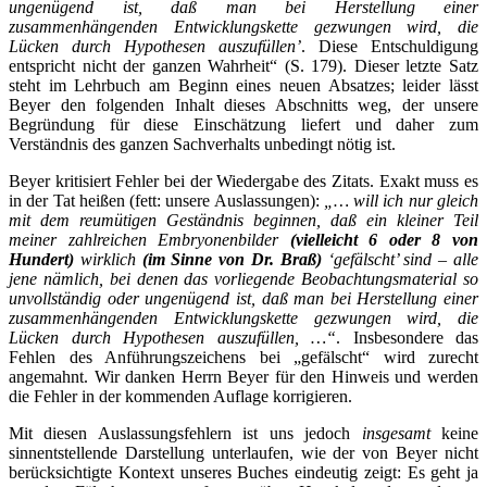
ungenügend ist, daß man bei Herstellung einer
zusammenhängenden Entwicklungskette gezwungen wird, die
Lücken durch Hypothesen auszufüllen’
. Diese Entschuldigung
entspricht nicht der ganzen Wahrheit“ (S. 179). Dieser letzte Satz
steht im Lehrbuch am Beginn eines neuen Absatzes; leider lässt
Beyer den folgenden Inhalt dieses Abschnitts weg, der unsere
Begründung für diese Einschätzung liefert und daher zum
Verständnis des ganzen Sachverhalts unbedingt nötig ist.
Beyer kritisiert Fehler bei der Wiedergabe des Zitats. Exakt muss es
in der Tat heißen (fett: unsere Auslassungen):
„… will ich nur gleich
mit dem reumütigen Geständnis beginnen, daß ein kleiner Teil
meiner zahlreichen Embryonenbilder
(vielleicht 6 oder 8 von
Hundert)
wirklich
(im Sinne von Dr. Braß)
‘gefälscht’ sind – alle
jene nämlich, bei denen das vorliegende Beobachtungsmaterial so
unvollständig oder ungenügend ist, daß man bei Herstellung einer
zusammenhängenden Entwicklungskette gezwungen wird, die
Lücken durch Hypothesen auszufüllen, …“
. Insbesondere das
Fehlen des Anführungszeichens bei „gefälscht“ wird zurecht
angemahnt. Wir danken Herrn Beyer für den Hinweis und werden
die Fehler in der kommenden Auflage korrigieren.
Mit diesen Auslassungsfehlern ist uns jedoch
insgesamt
keine
sinnentstellende Darstellung unterlaufen, wie der von Beyer nicht
berücksichtigte Kontext unseres Buches eindeutig zeigt: Es geht ja