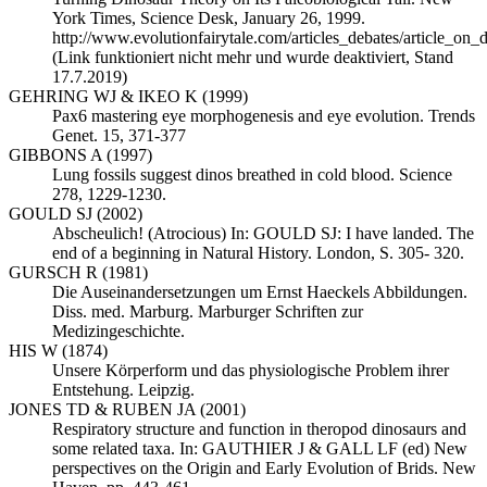
York Times, Science Desk, January 26, 1999.
http://www.evolutionfairytale.com/articles_debates/article_on_
(Link funktioniert nicht mehr und wurde deaktiviert, Stand
17.7.2019)
GEHRING WJ & IKEO K (1999)
Pax6 mastering eye morphogenesis and eye evolution. Trends
Genet. 15, 371-377
GIBBONS A (1997)
Lung fossils suggest dinos breathed in cold blood. Science
278, 1229-1230.
GOULD SJ (2002)
Abscheulich! (Atrocious) In: GOULD SJ: I have landed. The
end of a beginning in Natural History. London, S. 305- 320.
GURSCH R (1981)
Die Auseinandersetzungen um Ernst Haeckels Abbildungen.
Diss. med. Marburg. Marburger Schriften zur
Medizingeschichte.
HIS W (1874)
Unsere Körperform und das physiologische Problem ihrer
Entstehung. Leipzig.
JONES TD & RUBEN JA (2001)
Respiratory structure and function in theropod dinosaurs and
some related taxa. In: GAUTHIER J & GALL LF (ed) New
perspectives on the Origin and Early Evolution of Brids. New