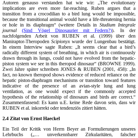
Autoren genauso verstanden hat wie wir: „The evolutionary
implications are even more far-reaching. Ruben argues that a
transition from a crocodilian to a bird lung would be impossible,
because the transitional animal would have a life-threatening hernia
or hole in its diaphragm“ (weitere Details in
Studium Integrale
journal
(Sind Vögel Dinosaurier mit Federn?)
). In der
nachfolgenden Arbeit von RUBEN et al. (1999) über den
Maniraptor-Theropoden
Scipionyx
wurde der Lungenbau bestätigt.
In einem Interview sagte Ruben: „It seems clear that a bird’s
radically different system of breathing, in which air is continuously
drawn through its lungs, could not have evolved from the hepatic-
piston system we see in this theropod dinosaur“ (BROWNE 1999).
Zwei Jahre später schreiben JONES & RUBEN (2001, 458): „In
fact, no known theropod shows evidence of reduced reliance on the
hepatic piston-diaphragm mechanisms or transition toward features
indicative of the presence of an avian-style lung and lung
ventilation, as one would expect if the commonly accepted
hypothesis of the relationship of dinosaurs and birds are correct.“
Zusammenfassend: Es kann u.E. keine Rede davon sein, dass wir
RUBEN et al. inkorrekt oder tendenziös zitiert hätten.
2.4 Zitat von Ernst Haeckel
Ein Teil der Kritik von Herrn Beyer an Formulierungen unseres
Lehrbuchs („… unverkennbarer Zirkularitäten, falscher