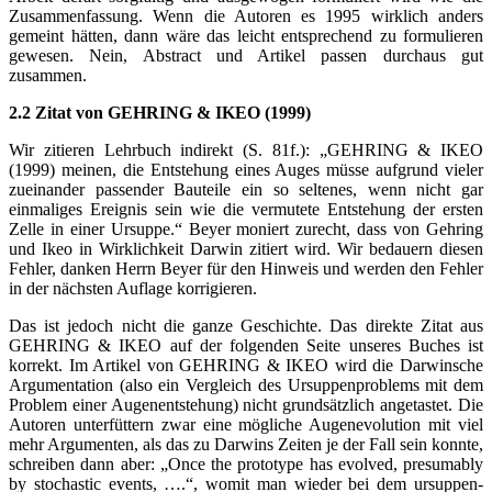
Zusammenfassung. Wenn die Autoren es 1995 wirklich anders
gemeint hätten, dann wäre das leicht entsprechend zu formulieren
gewesen. Nein, Abstract und Artikel passen durchaus gut
zusammen.
2.2 Zitat von GEHRING & IKEO (1999)
Wir zitieren Lehrbuch indirekt (S. 81f.): „GEHRING & IKEO
(1999) meinen, die Entstehung eines Auges müsse aufgrund vieler
zueinander passender Bauteile ein so seltenes, wenn nicht gar
einmaliges Ereignis sein wie die vermutete Entstehung der ersten
Zelle in einer Ursuppe.“ Beyer moniert zurecht, dass von Gehring
und Ikeo in Wirklichkeit Darwin zitiert wird. Wir bedauern diesen
Fehler, danken Herrn Beyer für den Hinweis und werden den Fehler
in der nächsten Auflage korrigieren.
Das ist jedoch nicht die ganze Geschichte. Das direkte Zitat aus
GEHRING & IKEO auf der folgenden Seite unseres Buches ist
korrekt. Im Artikel von GEHRING & IKEO wird die Darwinsche
Argumentation (also ein Vergleich des Ursuppenproblems mit dem
Problem einer Augenentstehung) nicht grundsätzlich angetastet. Die
Autoren unterfüttern zwar eine mögliche Augenevolution mit viel
mehr Argumenten, als das zu Darwins Zeiten je der Fall sein konnte,
schreiben dann aber: „Once the prototype has evolved, presumably
by stochastic events, ….“, womit man wieder bei dem ursuppen-