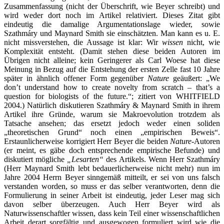
Zusammenfassung (nicht der Überschrift, wie Beyer schreibt) und
wird weder dort noch im Artikel relativiert. Dieses Zitat gibt
eindeutig die damalige Argumentationslage wieder, sowie
Szathmáry und Maynard Smith sie einschätzten. Man kann es u. E.
nicht missverstehen, die Aussage ist klar: Wir
wissen
nicht, wie
Komplexität entsteht. (Damit stehen diese beiden Autoren im
Übrigen nicht alleine; kein Geringerer als Carl Woese hat diese
Meinung in Bezug auf die Entstehung der ersten Zelle fast 10 Jahre
später in ähnlich offener Form gegenüber
Nature
geäußert: „We
don’t understand how to create novelty from scratch – that’s a
question for biologists of the future.“; zitiert von WHITFIELD
2004.) Natürlich diskutieren Szathmáry & Maynard Smith in ihrem
Artikel ihre Gründe, warum sie Makroevolution trotzdem als
Tatsache ansehen; das ersetzt jedoch weder einen soliden
„theoretischen Grund“ noch einen „empirischen Beweis“.
Erstaunlicherweise korrigiert Herr Beyer die beiden
Nature
-Autoren
(er meint, es gäbe doch entsprechende empirische Befunde) und
diskutiert mögliche
„Lesarten“
des Artikels. Wenn Herr Szathmáry
(Herr Maynard Smith lebt bedauerlicherweise nicht mehr) nun im
Jahre 2004 Herrn Beyer sinngemäß mitteilt, er sei von uns falsch
verstanden worden, so muss er das selber verantworten, denn die
Formulierung in seiner Arbeit ist eindeutig, jeder Leser mag sich
davon selber überzeugen. Auch Herr Beyer wird als
Naturwissenschaftler wissen, dass kein Teil einer wissenschaftlichen
Arbeit derart sorgfältig und ausgewogen formuliert wird wie die