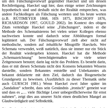
um den Fälschungsvorwurf gegenüber Haeckel und um dessen
Rechtfertigung. Haeckel sagt hier, dass einige seiner Zeichnungen
hypothetisch sind und deshalb nicht der Realität entsprechen, was
andere Fachkollegen als Fälschung werteten und bis heute werten
(z.B. RÜTIMEYER 1868, HIS 1875, BISCHOFF 1876,
RICHARDSON 1997, GOULD 2002). Im Kontext des obigen
Zitats verteidigte Haeckel seine „Fälschungen“, indem er die
Methode des Schematisierens bei vielen seiner Kollegen ebenso
nachweisen konnte und dadurch seine Abbildungen formal
legitimiert sah. Der Fälschungsvorwurf zielt aber nicht auf
methodische, sondern auf
inhaltliche
Missgriffe Haeckels. Wer
Schemata verwendet, weiß natürlich, dass sie immer nur ein Stück
der Realität wiedergeben können. Haeckel hat die Methode
„Schemazeichnung“ berechtigtermaßen wie viele seiner
Zeitgenossen benutzt; darin lag nicht das Problem. Es besteht darin,
dass er mit diesen Schemata nicht den Konsens bekannten Wissens
darstellte, sondern Bekanntes entstellte und Unbekanntes als
bekannt deklarierte mit dem Ziel, dadurch das Biogenetische
Grundgesetz zu beweisen. (Ausführlich zu dieser Thematik siehe
auch GURSCH 1981.) Wenn Haeckel zwei Jahre später im
„Sandalion“ schreibt, dass sein Geständnis „ironisch“ gemeint war
und dass es „… viele flüchtige Leser unbegreiflicherweise für ernst
nahmen“, zeigt dies aus unserer Sicht einen deutlichen Mangel an
Glaubwürdigkeit und Selbstkritik.