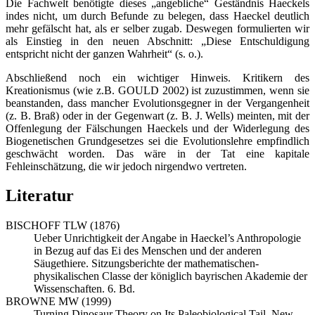
Die Fachwelt benötigte dieses „angebliche“ Geständnis Haeckels
indes nicht, um durch Befunde zu belegen, dass Haeckel deutlich
mehr gefälscht hat, als er selber zugab. Deswegen formulierten wir
als Einstieg in den neuen Abschnitt: „Diese Entschuldigung
entspricht nicht der ganzen Wahrheit“ (s. o.).
Abschließend noch ein wichtiger Hinweis. Kritikern des
Kreationismus (wie z.B. GOULD 2002) ist zuzustimmen, wenn sie
beanstanden, dass mancher Evolutionsgegner in der Vergangenheit
(z. B. Braß) oder in der Gegenwart (z. B. J. Wells) meinten, mit der
Offenlegung der Fälschungen Haeckels und der Widerlegung des
Biogenetischen Grundgesetzes sei die Evolutionslehre empfindlich
geschwächt worden. Das wäre in der Tat eine kapitale
Fehleinschätzung, die wir jedoch nirgendwo vertreten.
Literatur
BISCHOFF TLW (1876)
Ueber Unrichtigkeit der Angabe in Haeckel’s Anthropologie
in Bezug auf das Ei des Menschen und der anderen
Säugethiere. Sitzungsberichte der mathematischen-
physikalischen Classe der königlich bayrischen Akademie der
Wissenschaften. 6. Bd.
BROWNE MW (1999)
Turning Dinosaur Theory on Its Paleobiological Tail. New