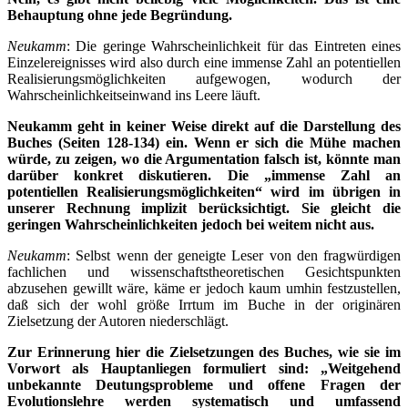
Behauptung ohne jede Begründung.
Neukamm
: Die geringe Wahrscheinlichkeit für das Eintreten eines
Einzelereignisses wird also durch eine immense Zahl an potentiellen
Realisierungsmöglichkeiten aufgewogen, wodurch der
Wahrscheinlichkeitseinwand ins Leere läuft.
Neukamm geht in keiner Weise direkt auf die Darstellung des
Buches (Seiten 128-134) ein. Wenn er sich die Mühe machen
würde, zu zeigen, wo die Argumentation falsch ist, könnte man
darüber konkret diskutieren. Die „immense Zahl an
potentiellen Realisierungsmöglichkeiten“ wird im übrigen in
unserer Rechnung implizit berücksichtigt. Sie gleicht die
geringen Wahrscheinlichkeiten jedoch bei weitem nicht aus.
Neukamm
: Selbst wenn der geneigte Leser von den fragwürdigen
fachlichen und wissenschaftstheoretischen Gesichtspunkten
abzusehen gewillt wäre, käme er jedoch kaum umhin festzustellen,
daß sich der wohl größe Irrtum im Buche in der originären
Zielsetzung der Autoren niederschlägt.
Zur Erinnerung hier die Zielsetzungen des Buches, wie sie im
Vorwort als Hauptanliegen formuliert sind: „Weitgehend
unbekannte Deutungsprobleme und offene Fragen der
Evolutionslehre werden systematisch und umfassend