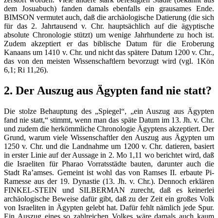
dem Josuabuch) fanden damals ebenfalls ein grausames Ende.
BIMSON vermutet auch, daß die archäologische Datierung (die sich
für das 2. Jahrtausend v. Chr. hauptsächlich auf die ägyptische
absolute Chronologie stützt) um wenige Jahrhunderte zu hoch ist.
Zudem akzeptiert er das biblische Datum für die Eroberung
Kanaans um 1410 v. Chr. und nicht das spätere Datum 1200 v. Chr.,
das von den meisten Wissenschaftlern bevorzugt wird (vgl. 1Kön
6,1; Ri 11,26).
2. Der Auszug aus Ägypten fand nie statt?
Die stolze Behauptung des „Spiegel“, „ein Auszug aus Ägypten
fand nie statt,“ stimmt, wenn man das späte Datum im 13. Jh. v. Chr.
und zudem die herkömmliche Chronologie Ägyptens akzeptiert. Der
Grund, warum viele Wissenschaftler den Auszug aus Ägypten um
1250 v. Chr. und die Landnahme um 1200 v. Chr. datieren, basiert
in erster Linie auf der Aussage in 2. Mo 1,11 wo berichtet wird, daß
die Israeliten für Pharao Vorratsstädte bauten, darunter auch die
Stadt Ra’amses. Gemeint ist wohl das von Ramses II. erbaute Pi-
Ramesse aus der 19. Dynastie (13. Jh. v. Chr.). Dennoch erklären
FINKEL-STEIN und SILBERMAN zurecht, daß es keinerlei
archäologische Beweise dafür gibt, daß zu der Zeit ein großes Volk
von Israeliten in Ägypten gelebt hat. Dafür fehlt nämlich jede Spur.
Ein Auszug eines so zahlreichen Volkes wäre damals auch kaum