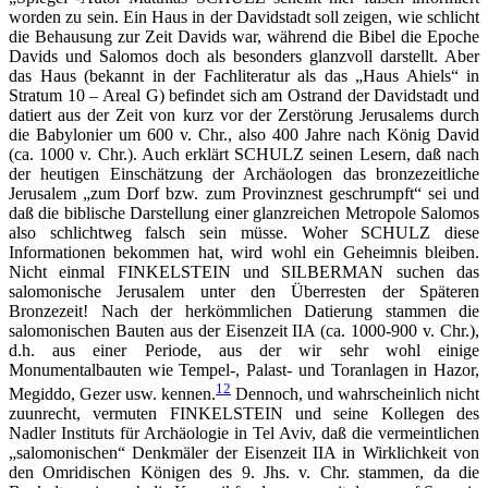
worden zu sein. Ein Haus in der Davidstadt soll zeigen, wie schlicht
die Behausung zur Zeit Davids war, während die Bibel die Epoche
Davids und Salomos doch als besonders glanzvoll darstellt. Aber
das Haus (bekannt in der Fachliteratur als das „Haus Ahiels“ in
Stratum 10 – Areal G) befindet sich am Ostrand der Davidstadt und
datiert aus der Zeit von kurz vor der Zerstörung Jerusalems durch
die Babylonier um 600 v. Chr., also 400 Jahre nach König David
(ca. 1000 v. Chr.). Auch erklärt SCHULZ seinen Lesern, daß nach
der heutigen Einschätzung der Archäologen das bronzezeitliche
Jerusalem „zum Dorf bzw. zum Provinznest geschrumpft“ sei und
daß die biblische Darstellung einer glanzreichen Metropole Salomos
also schlichtweg falsch sein müsse. Woher SCHULZ diese
Informationen bekommen hat, wird wohl ein Geheimnis bleiben.
Nicht einmal FINKELSTEIN und SILBERMAN suchen das
salomonische Jerusalem unter den Überresten der Späteren
Bronzezeit! Nach der herkömmlichen Datierung stammen die
salomonischen Bauten aus der Eisenzeit IIA (ca. 1000-900 v. Chr.),
d.h. aus einer Periode, aus der wir sehr wohl einige
Monumentalbauten wie Tempel-, Palast- und Toranlagen in Hazor,
12
Megiddo, Gezer usw. kennen.
Dennoch, und wahrscheinlich nicht
zuunrecht, vermuten FINKELSTEIN und seine Kollegen des
Nadler Instituts für Archäologie in Tel Aviv, daß die vermeintlichen
„salomonischen“ Denkmäler der Eisenzeit IIA in Wirklichkeit von
den Omridischen Königen des 9. Jhs. v. Chr. stammen, da die