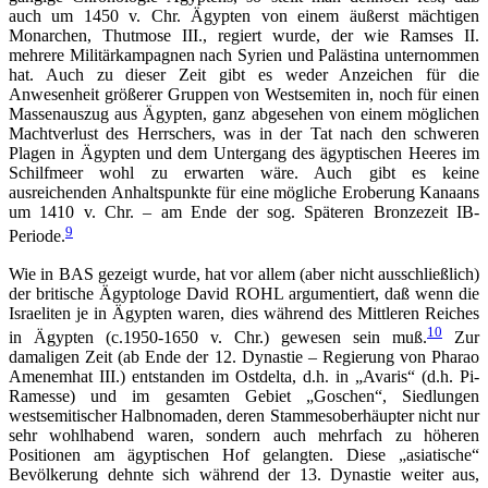
auch um 1450 v. Chr. Ägypten von einem äußerst mächtigen
Monarchen, Thutmose III., regiert wurde, der wie Ramses II.
mehrere Militärkampagnen nach Syrien und Palästina unternommen
hat. Auch zu dieser Zeit gibt es weder Anzeichen für die
Anwesenheit größerer Gruppen von Westsemiten in, noch für einen
Massenauszug aus Ägypten, ganz abgesehen von einem möglichen
Machtverlust des Herrschers, was in der Tat nach den schweren
Plagen in Ägypten und dem Untergang des ägyptischen Heeres im
Schilfmeer wohl zu erwarten wäre. Auch gibt es keine
ausreichenden Anhaltspunkte für eine mögliche Eroberung Kanaans
um 1410 v. Chr. – am Ende der sog. Späteren Bronzezeit IB-
9
Periode.
Wie in BAS gezeigt wurde, hat vor allem (aber nicht ausschließlich)
der britische Ägyptologe David ROHL argumentiert, daß wenn die
Israeliten je in Ägypten waren, dies während des Mittleren Reiches
10
in Ägypten (c.1950-1650 v. Chr.) gewesen sein muß.
Zur
damaligen Zeit (ab Ende der 12. Dynastie – Regierung von Pharao
Amenemhat III.) entstanden im Ostdelta, d.h. in „Avaris“ (d.h. Pi-
Ramesse) und im gesamten Gebiet „Goschen“, Siedlungen
westsemitischer Halbnomaden, deren Stammesoberhäupter nicht nur
sehr wohlhabend waren, sondern auch mehrfach zu höheren
Positionen am ägyptischen Hof gelangten. Diese „asiatische“
Bevölkerung dehnte sich während der 13. Dynastie weiter aus,