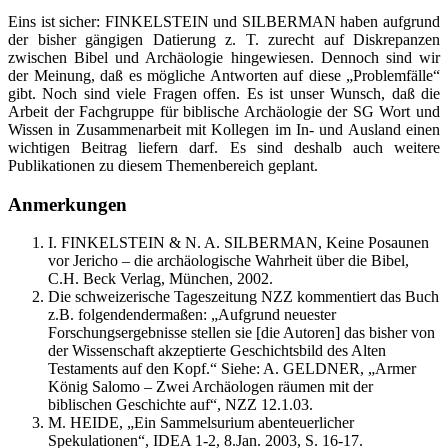
Eins ist sicher: FINKELSTEIN und SILBERMAN haben aufgrund
der bisher gängigen Datierung z. T. zurecht auf Diskrepanzen
zwischen Bibel und Archäologie hingewiesen. Dennoch sind wir
der Meinung, daß es mögliche Antworten auf diese „Problemfälle“
gibt. Noch sind viele Fragen offen. Es ist unser Wunsch, daß die
Arbeit der Fachgruppe für biblische Archäologie der SG Wort und
Wissen in Zusammenarbeit mit Kollegen im In- und Ausland einen
wichtigen Beitrag liefern darf. Es sind deshalb auch weitere
Publikationen zu diesem Themenbereich geplant.
Anmerkungen
I. FINKELSTEIN & N. A. SILBERMAN, Keine Posaunen
vor Jericho – die archäologische Wahrheit über die Bibel,
C.H. Beck Verlag, München, 2002.
Die schweizerische Tageszeitung NZZ kommentiert das Buch
z.B. folgendendermaßen: „Aufgrund neuester
Forschungsergebnisse stellen sie [die Autoren] das bisher von
der Wissenschaft akzeptierte Geschichtsbild des Alten
Testaments auf den Kopf.“ Siehe: A. GELDNER, „Armer
König Salomo – Zwei Archäologen räumen mit der
biblischen Geschichte auf“, NZZ 12.1.03.
M. HEIDE, „Ein Sammelsurium abenteuerlicher
Spekulationen“, IDEA 1-2, 8.Jan. 2003, S. 16-17.