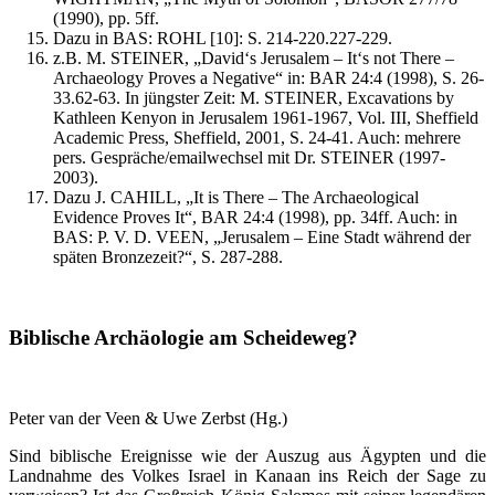
(1990), pp. 5ff.
Dazu in BAS: ROHL [10]: S. 214-220.227-229.
z.B. M. STEINER, „David‘s Jerusalem – It‘s not There –
Archaeology Proves a Negative“ in: BAR 24:4 (1998), S. 26-
33.62-63. In jüngster Zeit: M. STEINER, Excavations by
Kathleen Kenyon in Jerusalem 1961-1967, Vol. III, Sheffield
Academic Press, Sheffield, 2001, S. 24-41. Auch: mehrere
pers. Gespräche/emailwechsel mit Dr. STEINER (1997-
2003).
Dazu J. CAHILL, „It is There – The Archaeological
Evidence Proves It“, BAR 24:4 (1998), pp. 34ff. Auch: in
BAS: P. V. D. VEEN, „Jerusalem – Eine Stadt während der
späten Bronzezeit?“, S. 287-288.
Biblische Archäologie am Scheideweg?
Peter van der Veen & Uwe Zerbst (Hg.)
Sind biblische Ereignisse wie der Auszug aus Ägypten und die
Landnahme des Volkes Israel in Kanaan ins Reich der Sage zu