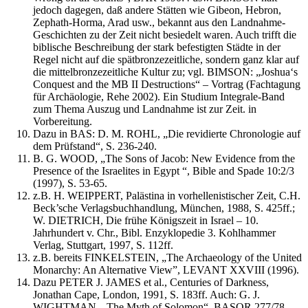
jedoch dagegen, daß andere Stätten wie Gibeon, Hebron,
Zephath-Horma, Arad usw., bekannt aus den Landnahme-
Geschichten zu der Zeit nicht besiedelt waren. Auch trifft die
biblische Beschreibung der stark befestigten Städte in der
Regel nicht auf die spätbronzezeitliche, sondern ganz klar auf
die mittelbronzezeitliche Kultur zu; vgl. BIMSON: „Joshua‘s
Conquest and the MB II Destructions“ – Vortrag (Fachtagung
für Archäologie, Rehe 2002). Ein Studium Integrale-Band
zum Thema Auszug und Landnahme ist zur Zeit. in
Vorbereitung.
Dazu in BAS: D. M. ROHL, „Die revidierte Chronologie auf
dem Prüfstand“, S. 236-240.
B. G. WOOD, „The Sons of Jacob: New Evidence from the
Presence of the Israelites in Egypt “, Bible and Spade 10:2/3
(1997), S. 53-65.
z.B. H. WEIPPERT, Palästina in vorhellenistischer Zeit, C.H.
Beck’sche Verlagsbuchhandlung, München, 1988, S. 425ff.;
W. DIETRICH, Die frühe Königszeit in Israel – 10.
Jahrhundert v. Chr., Bibl. Enzyklopedie 3. Kohlhammer
Verlag, Stuttgart, 1997, S. 112ff.
z.B. bereits FINKELSTEIN, „The Archaeology of the United
Monarchy: An Alternative View”, LEVANT XXVIII (1996).
Dazu PETER J. JAMES et al., Centuries of Darkness,
Jonathan Cape, London, 1991, S. 183ff. Auch: G. J.
WIGHTMAN, „The Myth of Solomon“, BASOR 277/78