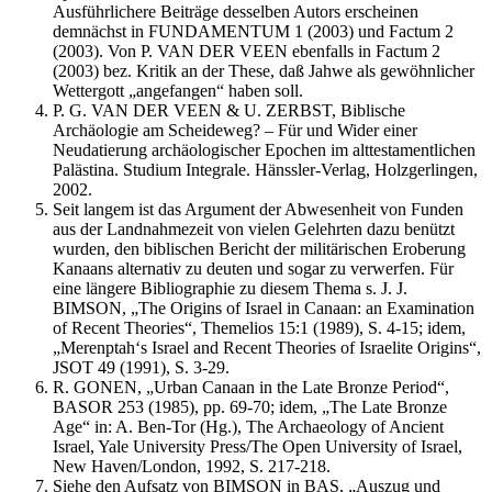
Ausführlichere Beiträge desselben Autors erscheinen
demnächst in FUNDAMENTUM 1 (2003) und Factum 2
(2003). Von P. VAN DER VEEN ebenfalls in Factum 2
(2003) bez. Kritik an der These, daß Jahwe als gewöhnlicher
Wettergott „angefangen“ haben soll.
P. G. VAN DER VEEN & U. ZERBST, Biblische
Archäologie am Scheideweg? – Für und Wider einer
Neudatierung archäologischer Epochen im alttestamentlichen
Palästina. Studium Integrale. Hänssler-Verlag, Holzgerlingen,
2002.
Seit langem ist das Argument der Abwesenheit von Funden
aus der Landnahmezeit von vielen Gelehrten dazu benützt
wurden, den biblischen Bericht der militärischen Eroberung
Kanaans alternativ zu deuten und sogar zu verwerfen. Für
eine längere Bibliographie zu diesem Thema s. J. J.
BIMSON, „The Origins of Israel in Canaan: an Examination
of Recent Theories“, Themelios 15:1 (1989), S. 4-15; idem,
„Merenptah‘s Israel and Recent Theories of Israelite Origins“,
JSOT 49 (1991), S. 3-29.
R. GONEN, „Urban Canaan in the Late Bronze Period“,
BASOR 253 (1985), pp. 69-70; idem, „The Late Bronze
Age“ in: A. Ben-Tor (Hg.), The Archaeology of Ancient
Israel, Yale University Press/The Open University of Israel,
New Haven/London, 1992, S. 217-218.
Siehe den Aufsatz von BIMSON in BAS, „Auszug und