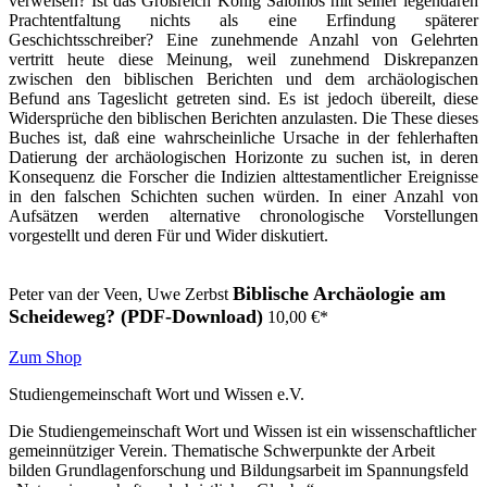
verweisen? Ist das Großreich König Salomos mit seiner legendären
Prachtentfaltung nichts als eine Erfindung späterer
Geschichtsschreiber? Eine zunehmende Anzahl von Gelehrten
vertritt heute diese Meinung, weil zunehmend Diskrepanzen
zwischen den biblischen Berichten und dem archäologischen
Befund ans Tageslicht getreten sind. Es ist jedoch übereilt, diese
Widersprüche den biblischen Berichten anzulasten. Die These dieses
Buches ist, daß eine wahrscheinliche Ursache in der fehlerhaften
Datierung der archäologischen Horizonte zu suchen ist, in deren
Konsequenz die Forscher die Indizien alttestamentlicher Ereignisse
in den falschen Schichten suchen würden. In einer Anzahl von
Aufsätzen werden alternative chronologische Vorstellungen
vorgestellt und deren Für und Wider diskutiert.
Biblische Archäologie am
Peter van der Veen, Uwe Zerbst
Scheideweg? (PDF-Download)
10,00
€
*
Zum Shop
Studiengemeinschaft Wort und Wissen e.V.
Die Studiengemeinschaft Wort und Wissen ist ein wissenschaftlicher
gemeinnütziger Verein. Thematische Schwerpunkte der Arbeit
bilden Grundlagenforschung und Bildungsarbeit im Spannungsfeld