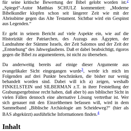
2
für seine kritische Bewertung der Bibel gelobt worden ist.
„Spiegel“-Autor Matthias SCHULZ kommentiert: „Moderne
Bibelkundler klopfen schon seit längerer Zeit wie mit der
Abrissbirne gegen das Alte Testament. Sichtbar wird ein Gespinst
aus Legenden.“
Er geht in seinem Bericht auf viele Aspekte ein, wie auf die
Historizität der Patriarchen, des Auzugs aus Ägypten, der
Landnahme der Stämme Israels, der Zeit Salomos und der Zeit der
„Entstehung“ des Jahweglaubens. Daß er dabei beabsichtigt, rigoros
gegen die Bibel zu argumentieren, ist nicht zu übersehen.
Da anderweitig bereits auf einige dieser Argumente aus
3
evangelikaler Sicht eingegangen wurde
, werde ich mich im
Folgenden auf drei Punkte beschränken, die bisher nur wenig
behandelt worden sind. Dabei will ich a) zeigen, weshalb
FINKELSTEIN und SILBERMAN z.T. in ihrer Feststellung der
Grabungsergebnisse recht haben, daß aber b) aus biblischer Sicht in
vielen Fällen dennoch eine alternative Lösung vertretbar ist. Wer
sich genauer mit den Einzelthemen befassen will, wird in dem
Sammelband „Biblische Archäologie am Scheideweg?“ (hier als
4
BAS abgekürzt) ausführliche Informationen finden.
Inhalt