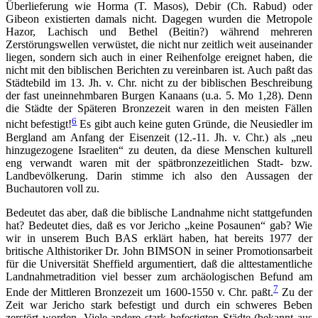
Überlieferung wie Horma (T. Masos), Debir (Ch. Rabud) oder
Gibeon existierten damals nicht. Dagegen wurden die Metropole
Hazor, Lachisch und Bethel (Beitin?) während mehreren
Zerstörungswellen verwüstet, die nicht nur zeitlich weit auseinander
liegen, sondern sich auch in einer Reihenfolge ereignet haben, die
nicht mit den biblischen Berichten zu vereinbaren ist. Auch paßt das
Städtebild im 13. Jh. v. Chr. nicht zu der biblischen Beschreibung
der fast uneinnehmbaren Burgen Kanaans (u.a. 5. Mo 1,28). Denn
die Städte der Späteren Bronzezeit waren in den meisten Fällen
6
nicht befestigt!
Es gibt auch keine guten Gründe, die Neusiedler im
Bergland am Anfang der Eisenzeit (12.-11. Jh. v. Chr.) als „neu
hinzugezogene Israeliten“ zu deuten, da diese Menschen kulturell
eng verwandt waren mit der spätbronzezeitlichen Stadt- bzw.
Landbevölkerung. Darin stimme ich also den Aussagen der
Buchautoren voll zu.
Bedeutet das aber, daß die biblische Landnahme nicht stattgefunden
hat? Bedeutet dies, daß es vor Jericho „keine Posaunen“ gab? Wie
wir in unserem Buch BAS erklärt haben, hat bereits 1977 der
britische Althistoriker Dr. John BIMSON in seiner Promotionsarbeit
für die Universität Sheffield argumentiert, daß die alttestamentliche
Landnahmetradition viel besser zum archäologischen Befund am
7
Ende der Mittleren Bronzezeit um 1600-1550 v. Chr. paßt.
Zu der
Zeit war Jericho stark befestigt und durch ein schweres Beben
zerstört worden. Viele andere stark befestigten Städte (bekannt aus