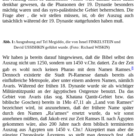
denkbar gewesen, da die Pharaonen der 19. Dynastie besonders
mächtig waren und das syro-palästinische Gebiet beherrschten. Die
Frage aber , die wir stellen müssen, ist, ob der Auszug auch
tatsächlich während der 19. Dynastie stattgefunden haben muß.
Abb. 1:
Ausgrabung auf Tel Megiddo, die von Israel FINKELSTEIN und
David USSISHKIN geführt wurde. (Foto: Richard WISKIN)
Wir haben ja bereits darauf hingewiesen, daß die Bibel selbst den
Auszug nicht um 1250, sondern um 1450 v.Chr. datiert. Zu der Zeit
8
gab es wohl noch keinen Pharao mit dem Namen Ramses.
Dennoch existierte die Stadt Pi-Ramesse damals bereits als
einflußreiche Metropole, aber unter einem anderen Namen, nämlich
Avaris. Während der frühen 18. Dynastie wurde sie als wichtiger
Militärstützpunkt an der ägyptischen Ostgrenze benutzt. Da das
Gebiet von Avaris (das sog. Khatana Qantir-Gebiet bzw. das
biblische Goschen) bereits in 1Mo 47,11 als „Land von Ramses“
bezeichnet wird, ist anzunehmen, daß der frühere Name später
durch den Namen „Ra’amses“ ersetzt wurde, da wir sonst
annehmen müßten, daß Jakob erst zur Zeit Ramses II. nach Ägypten
gekommen wäre, also 200 Jahre nach dem biblisch terminierten
Auszug aus Ägypten um 1450 v. Chr.! Akzeptiert man aber die
gängige Chronologie Ägyptens, so stellt man dennoch fest, daß