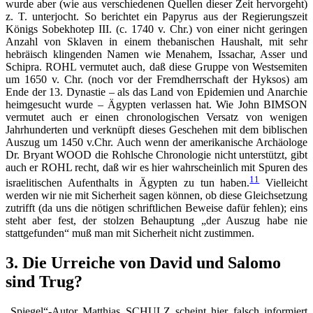
wurde aber (wie aus verschiedenen Quellen dieser Zeit hervorgeht)
z. T. unterjocht. So berichtet ein Papyrus aus der Regierungszeit
Königs Sobekhotep III. (c. 1740 v. Chr.) von einer nicht geringen
Anzahl von Sklaven in einem thebanischen Haushalt, mit sehr
hebräisch klingenden Namen wie Menahem, Issachar, Asser und
Schipra. ROHL vermutet auch, daß diese Gruppe von Westsemiten
um 1650 v. Chr. (noch vor der Fremdherrschaft der Hyksos) am
Ende der 13. Dynastie – als das Land von Epidemien und Anarchie
heimgesucht wurde – Ägypten verlassen hat. Wie John BIMSON
vermutet auch er einen chronologischen Versatz von wenigen
Jahrhunderten und verknüpft dieses Geschehen mit dem biblischen
Auszug um 1450 v.Chr. Auch wenn der amerikanische Archäologe
Dr. Bryant WOOD die Rohlsche Chronologie nicht unterstützt, gibt
auch er ROHL recht, daß wir es hier wahrscheinlich mit Spuren des
11
israelitischen Aufenthalts in Ägypten zu tun haben.
Vielleicht
werden wir nie mit Sicherheit sagen können, ob diese Gleichsetzung
zutrifft (da uns die nötigen schriftlichen Beweise dafür fehlen); eins
steht aber fest, der stolzen Behauptung „der Auszug habe nie
stattgefunden“ muß man mit Sicherheit nicht zustimmen.
3. Die Urreiche von David und Salomo
sind Trug?
„Spiegel“-Autor Matthias SCHULZ scheint hier falsch informiert