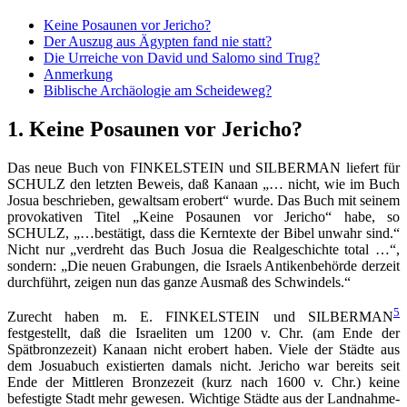
Keine Posaunen vor Jericho?
Der Auszug aus Ägypten fand nie statt?
Die Urreiche von David und Salomo sind Trug?
Anmerkung
Biblische Archäologie am Scheideweg?
1. Keine Posaunen vor Jericho?
Das neue Buch von FINKELSTEIN und SILBERMAN liefert für
SCHULZ den letzten Beweis, daß Kanaan „… nicht, wie im Buch
Josua beschrieben, gewaltsam erobert“ wurde. Das Buch mit seinem
provokativen Titel „Keine Posaunen vor Jericho“ habe, so
SCHULZ, „…bestätigt, dass die Kerntexte der Bibel unwahr sind.“
Nicht nur „verdreht das Buch Josua die Realgeschichte total …“,
sondern: „Die neuen Grabungen, die Israels Antikenbehörde derzeit
durchführt, zeigen nun das ganze Ausmaß des Schwindels.“
5
Zurecht haben m. E. FINKELSTEIN und SILBERMAN
festgestellt, daß die Israeliten um 1200 v. Chr. (am Ende der
Spätbronzezeit) Kanaan nicht erobert haben. Viele der Städte aus
dem Josuabuch existierten damals nicht. Jericho war bereits seit
Ende der Mittleren Bronzezeit (kurz nach 1600 v. Chr.) keine
befestigte Stadt mehr gewesen. Wichtige Städte aus der Landnahme-