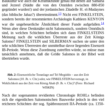
Baukultur wie auch die Keramikfunde genau mit denen auf Samaria
und Jezreel (Städte die von den Omriden zwischen 880-850
gegründet wurden!) und der jordanischen Zitadelle H. el-Mudaynes
13
(das biblische Jahaz?) übereinstimmt.
Nicht erst FINKELSTEIN,
sondern bereits der renommierten Archäologin Kathleen KENYON
14
war die ungeheuerliche Ähnlichkeit dieser Funde aufgefallen.
Wenn aber diese Denkmäler nicht Salomonisch, sondern Omridisch
sind, in welchen Schichten befinden sich dann FINKELSTEINS
Meinung nach die wirklichen Überreste aus der Zeit Königs
Salomo? FINKELSTEIN und SILBERMAN suchen sie unter den
sehr schlichten Überresten der unmittelbar davor liegenden Eisenzeit
IB-Periode. Wenn diese Zuordnung zutreffen würde, so müsse man
tatsächlich annehmen, daß die Größe Salomos in der Bibel weit
übertrieben wurde.
Abb. 2:
Eisenzeitliche Toranlage auf Tel Megiddo – aus der Zeit
Salomos (10. Jh. v. Chr.) oder, wie FINKELSTEIN bevorzugt, in
Wirklichkeit aus der Zeit von König Ahab (9. Jh. v. Chr.)? (Foto: Richard
WISKIN)
Nach der sogenannten revidierten Chronologie ROHLs befinden
sich die eigentlichen Salomonischen Bauwerke jedoch in den viel
reicheren Schichten der sog. Spätbronzezeit IIA-Periode (ca. 1350-