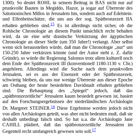
1300). So deutet ROHL in seinem Beitrag in BAS nicht nur auf
prunkvolle Bauten in Megiddo, Hazor, ja sogar auf Überreste des
Salomonischen Millos in Jerusalem hin, sondern auch auf Edelstein-
und Elfenbeinschätze, die uns aus der sog. Spätbronzezeit IIA
15
erhalten geblieben sind.
Es ist allerdings nicht sicher, ob die
Rohlsche Chronologie an diesem Punkt tatsächlich recht behalten
wird, da sie eine sehr drastische Verkürzung der ägyptischen
Chronologie an dieser Stelle (um 350 Jahre!) verlangt. Aber selbst
wenn sich herausstellen würde, daß man die Chronologie „nur“ um
150-250 Jahre verkürzen könnte (und der Autor sieht z. Z. dafür
Gründe), so würde die Regierung Salomos trotz allem kulturell noch
dem Ende der Spätbronzezeit III (konventionell 1180-1130 v. Chr.)
angehören. Allerdings wird die Suche nach dem prunkvollen
Jerusalem, sei es aus der Eisenzeit oder der Spätbronzezeit,
schwierig bleiben, da uns nur wenige Überreste aus dieser Epoche
am Osthang der heute besiedelten Davidstadt erhalten geblieben
sind. Die Behauptung des „Spiegel“ jedoch, daß das
„spätbronzezeitliche“ Jerusalem kaum besiedelt gewesen ist, basiert
auf den Forschungsergebnissen der niederländischen Archäologin
16
Dr. Margreet STEINER.
Diese Ergebnisse werden jedoch nicht
von allen Archäologen geteilt, was aber nicht bedeuten muß, daß sie
deshalb unbedingt falsch sind. So hat u.a. die Archäologin Jane
CAHILL plädiert, daß das spätbronzezeitliche Jerusalem im
17
Gegenteil recht umfangreich gewesen sein soll.