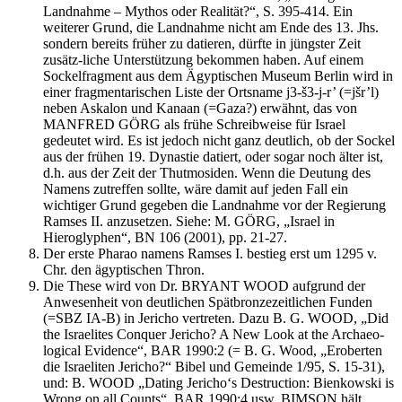
Landnahme – Mythos oder Realität?“, S. 395-414. Ein
weiterer Grund, die Landnahme nicht am Ende des 13. Jhs.
sondern bereits früher zu datieren, dürfte in jüngster Zeit
zusätz-liche Unterstützung bekommen haben. Auf einem
Sockelfragment aus dem Ägyptischen Museum Berlin wird in
einer fragmentarischen Liste der Ortsname j3-š3-j-r’ (=jšr’l)
neben Askalon und Kanaan (=Gaza?) erwähnt, das von
MANFRED GÖRG als frühe Schreibweise für Israel
gedeutet wird. Es ist jedoch nicht ganz deutlich, ob der Sockel
aus der frühen 19. Dynastie datiert, oder sogar noch älter ist,
d.h. aus der Zeit der Thutmosiden. Wenn die Deutung des
Namens zutreffen sollte, wäre damit auf jeden Fall ein
wichtiger Grund gegeben die Landnahme vor der Regierung
Ramses II. anzusetzen. Siehe: M. GÖRG, „Israel in
Hieroglyphen“, BN 106 (2001), pp. 21-27.
Der erste Pharao namens Ramses I. bestieg erst um 1295 v.
Chr. den ägyptischen Thron.
Die These wird von Dr. BRYANT WOOD aufgrund der
Anwesenheit von deutlichen Spätbronzezeitlichen Funden
(=SBZ IA-B) in Jericho vertreten. Dazu B. G. WOOD, „Did
the Israelites Conquer Jericho? A New Look at the Archaeo-
logical Evidence“, BAR 1990:2 (= B. G. Wood, „Eroberten
die Israeliten Jericho?“ Bibel und Gemeinde 1/95, S. 15-31),
und: B. WOOD „Dating Jericho‘s Destruction: Bienkowski is
Wrong on all Counts“, BAR 1990:4 usw. BIMSON hält