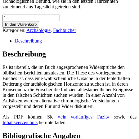
archäologischen Befund, wie sie in den letzten Jahrzehnten
zunehmend ans Tageslicht getreten sind.
Biblische
Archäologie
In den Warenkorb
am
Kategorien:
Archäologie
,
Fachbücher
Scheideweg?
(PDF-
Beschreibung
Download)
Menge
Beschreibung
Es ist übereilt, die im Buch angesprochenen Widersprüche den
biblischen Berichten anzulasten. Die These des vorliegenden
Buches ist, dass eine wahrscheinliche Ursache in der fehlerhaften
Datierung der archäologischen Horizonte zu suchen ist, in deren
Konsequenz die Forscher die Indizien alttestamentlicher Ereignisse
in den falschen Schichten suchen würden. In einer Anzahl von
Aufsätzen werden alternative chronologische Vorstellungen
vorgestellt und deren Für und Wider diskutiert.
Als PDF können Sie
»ein vorläufiges Fazit«
sowie das
Inhaltsverzeichnis
herunterladen.
Bibliografische Angaben