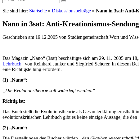
Sie sind hier:
Startseite
»
Diskussionsbeiträge
»
Nano in 3sat: Anti-
Nano in 3sat: Anti-Kreationismus-Sendung
Geschrieben am 19.12.2005 von Studiengemeinschaft Wort und Wiss
Das Magazin „Nano“ (3sat) beschäftigte sich am 29. 11. 2005 um 1
Lehrbuch“
von Reinhard Junker und Siegfried Scherer. In diesem Be
eine Richtigstellung erfordern.
(1) „Nano“:
„Die Evolutionstheorie soll widerlegt werden.“
Richtig ist:
Das Buch stellt die Evolutionstheorie als Gesamterklärung ernsthaft in
evolutionskritischen Lehrbuch gibt es keine einzige Aussage, die de
(2) „Nano“:
Die Darstellungen des Buches würden
„den Glauben wissenschaftlich