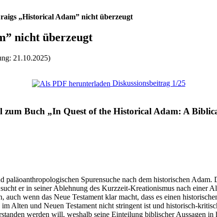
aigs „Historical Adam” nicht überzeugt
” nicht überzeugt
ung: 21.10.2025)
Diskussionsbeitrag 1/25
l zum Buch „In Quest of the Historical Adam: A Biblica
d paläoanthropologischen Spurensuche nach dem historischen Adam. Dab
s sucht er in seiner Ablehnung des Kurzzeit-Kreationismus nach einer Alt
sen, auch wenn das Neue Testament klar macht, dass es einen historisc
m Alten und Neuen Testament nicht stringent ist und historisch-kritisch
erstanden werden will, weshalb seine Einteilung biblischer Aussagen in h