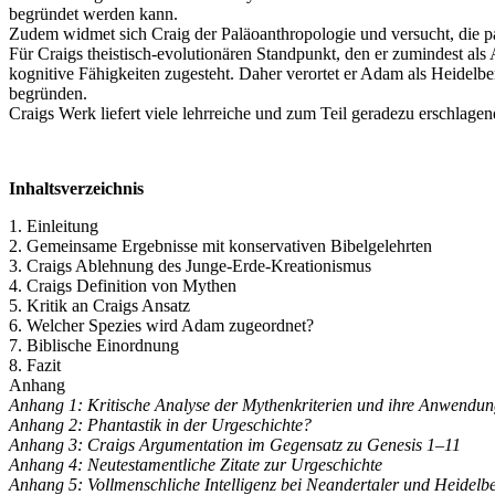
begründet werden kann.
Zudem widmet sich Craig der Paläoanthropologie und versucht, die pa
Für Craigs theistisch-evolutionären Standpunkt, den er zumindest al
kognitive Fähigkeiten zugesteht. Daher verortet er Adam als Heidelbe
begründen.
Craigs Werk liefert viele lehrreiche und zum Teil geradezu erschlagen
Inhaltsverzeichnis
1. Einleitung
2. Gemeinsame Ergebnisse mit konservativen Bibelgelehrten
3. Craigs Ablehnung des Junge-Erde-Kreationismus
4. Craigs Definition von Mythen
5. Kritik an Craigs Ansatz
6. Welcher Spezies wird Adam zugeordnet?
7. Biblische Einordnung
8. Fazit
Anhang
Anhang 1: Kritische Analyse der Mythenkriterien und ihre Anwendun
Anhang 2: Phantastik in der Urgeschichte?
Anhang 3: Craigs Argumentation im Gegensatz zu Genesis 1–11
Anhang 4: Neutestamentliche Zitate zur Urgeschichte
Anhang 5: Vollmenschliche Intelligenz bei Neandertaler und Heidel