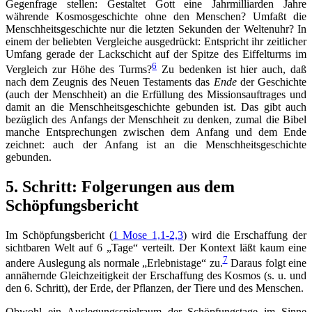
Gegenfrage stellen: Gestaltet Gott eine Jahrmilliarden Jahre
währende Kosmosgeschichte ohne den Menschen? Umfaßt die
Menschheitsgeschichte nur die letzten Sekunden der Weltenuhr? In
einem der beliebten Vergleiche ausgedrückt: Entspricht ihr zeitlicher
Umfang gerade der Lackschicht auf der Spitze des Eiffelturms im
6
Vergleich zur Höhe des Turms?
Zu bedenken ist hier auch, daß
nach dem Zeugnis des Neuen Testaments das
Ende
der Geschichte
(auch der Menschheit) an die Erfüllung des Missionsauftrages und
damit an die Menschheitsgeschichte gebunden ist. Das gibt auch
bezüglich des Anfangs der Menschheit zu denken, zumal die Bibel
manche Entsprechungen zwischen dem Anfang und dem Ende
zeichnet: auch der Anfang ist an die Menschheitsgeschichte
gebunden.
5. Schritt: Folgerungen aus dem
Schöpfungsbericht
Im Schöpfungsbericht (
1 Mose 1,1-2,3
) wird die Erschaffung der
sichtbaren Welt auf 6 „Tage“ verteilt. Der Kontext läßt kaum eine
7
andere Auslegung als normale „Erlebnistage“ zu.
Daraus folgt eine
annähernde Gleichzeitigkeit der Erschaffung des Kosmos (s. u. und
den 6. Schritt), der Erde, der Pflanzen, der Tiere und des Menschen.
Obwohl ein Auslegungsspielraum der Schöpfungstage im Sinne