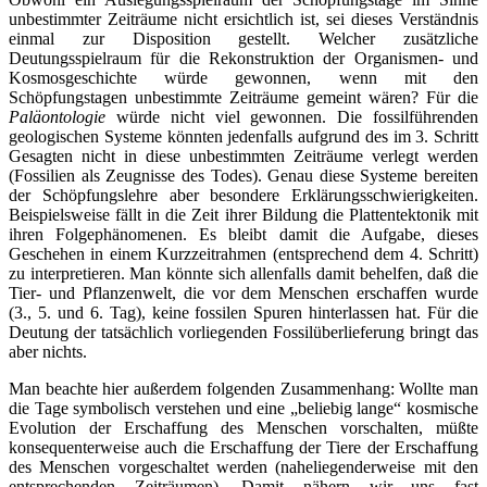
unbestimmter Zeiträume nicht ersichtlich ist, sei dieses Verständnis
einmal zur Disposition gestellt. Welcher zusätzliche
Deutungsspielraum für die Rekonstruktion der Organismen- und
Kosmosgeschichte würde gewonnen, wenn mit den
Schöpfungstagen unbestimmte Zeiträume gemeint wären? Für die
Paläontologie
würde nicht viel gewonnen. Die fossilführenden
geologischen Systeme könnten jedenfalls aufgrund des im 3. Schritt
Gesagten nicht in diese unbestimmten Zeiträume verlegt werden
(Fossilien als Zeugnisse des Todes). Genau diese Systeme bereiten
der Schöpfungslehre aber besondere Erklärungsschwierigkeiten.
Beispielsweise fällt in die Zeit ihrer Bildung die Plattentektonik mit
ihren Folgephänomenen. Es bleibt damit die Aufgabe, dieses
Geschehen in einem Kurzzeitrahmen (entsprechend dem 4. Schritt)
zu interpretieren. Man könnte sich allenfalls damit behelfen, daß die
Tier- und Pflanzenwelt, die vor dem Menschen erschaffen wurde
(3., 5. und 6. Tag), keine fossilen Spuren hinterlassen hat. Für die
Deutung der tatsächlich vorliegenden Fossilüberlieferung bringt das
aber nichts.
Man beachte hier außerdem folgenden Zusammenhang: Wollte man
die Tage symbolisch verstehen und eine „beliebig lange“ kosmische
Evolution der Erschaffung des Menschen vorschalten, müßte
konsequenterweise auch die Erschaffung der Tiere der Erschaffung
des Menschen vorgeschaltet werden (naheliegenderweise mit den
entsprechenden Zeiträumen). Damit nähern wir uns fast