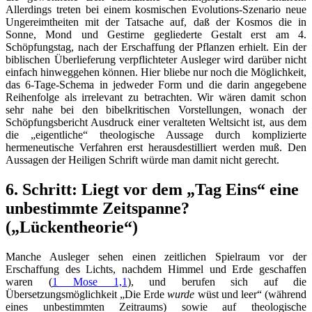
Allerdings treten bei einem kosmischen Evolutions-Szenario neue
Ungereimtheiten mit der Tatsache auf, daß der Kosmos die in
Sonne, Mond und Gestirne gegliederte Gestalt erst am 4.
Schöpfungstag, nach der Erschaffung der Pflanzen erhielt. Ein der
biblischen Überlieferung verpflichteter Ausleger wird darüber nicht
einfach hinweggehen können. Hier bliebe nur noch die Möglichkeit,
das 6-Tage-Schema in jedweder Form und die darin angegebene
Reihenfolge als irrelevant zu betrachten. Wir wären damit schon
sehr nahe bei den bibelkritischen Vorstellungen, wonach der
Schöpfungsbericht Ausdruck einer veralteten Weltsicht ist, aus dem
die „eigentliche“ theologische Aussage durch komplizierte
hermeneutische Verfahren erst herausdestilliert werden muß. Den
Aussagen der Heiligen Schrift würde man damit nicht gerecht.
6. Schritt: Liegt vor dem „Tag Eins“ eine
unbestimmte Zeitspanne?
(„Lückentheorie“)
Manche Ausleger sehen einen zeitlichen Spielraum vor der
Erschaffung des Lichts, nachdem Himmel und Erde geschaffen
waren (
1 Mose 1,1
), und berufen sich auf die
Übersetzungsmöglichkeit „Die Erde
wurde
wüst und leer“ (während
eines unbestimmten Zeitraums) sowie auf theologische