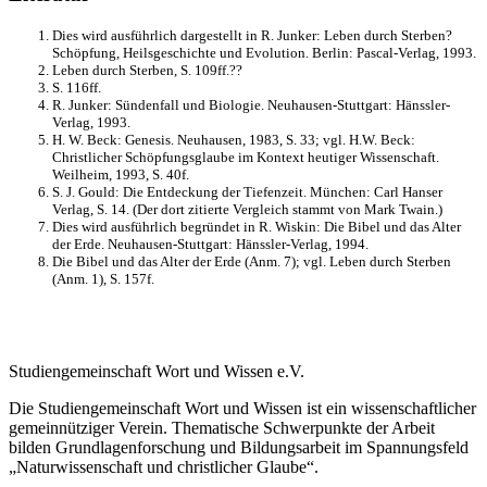
Dies wird ausführlich dargestellt in R. Junker: Leben durch Sterben?
Schöpfung, Heilsgeschichte und Evolution. Berlin: Pascal-Verlag, 1993.
Leben durch Sterben, S. 109ff.??
S. 116ff.
R. Junker: Sündenfall und Biologie. Neuhausen-Stuttgart: Hänssler-
Verlag, 1993.
H. W. Beck: Genesis. Neuhausen, 1983, S. 33; vgl. H.W. Beck:
Christlicher Schöpfungsglaube im Kontext heutiger Wissenschaft.
Weilheim, 1993, S. 40f.
S. J. Gould: Die Entdeckung der Tiefenzeit. München: Carl Hanser
Verlag, S. 14. (Der dort zitierte Vergleich stammt von Mark Twain.)
Dies wird ausführlich begründet in R. Wiskin: Die Bibel und das Alter
der Erde. Neuhausen-Stuttgart: Hänssler-Verlag, 1994.
Die Bibel und das Alter der Erde (Anm. 7); vgl. Leben durch Sterben
(Anm. 1), S. 157f.
Studiengemeinschaft Wort und Wissen e.V.
Die Studiengemeinschaft Wort und Wissen ist ein wissenschaftlicher
gemeinnütziger Verein. Thematische Schwerpunkte der Arbeit
bilden Grundlagenforschung und Bildungsarbeit im Spannungsfeld
„Naturwissenschaft und christlicher Glaube“.