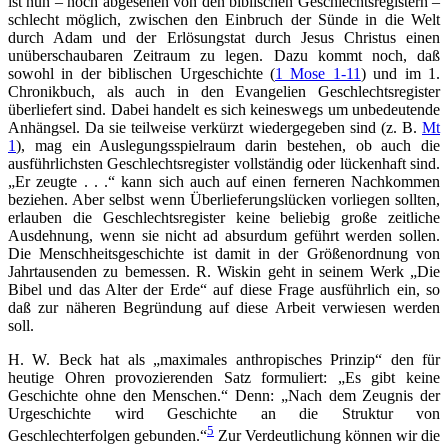
ist nun – noch abgesehen von den biblischen Geschlechtsregistern –
schlecht möglich, zwischen den Einbruch der Sünde in die Welt
durch Adam und der Erlösungstat durch Jesus Christus einen
unüberschaubaren Zeitraum zu legen. Dazu kommt noch, daß
sowohl in der biblischen Urgeschichte (
1 Mose 1-11
) und im 1.
Chronikbuch, als auch in den Evangelien Geschlechtsregister
überliefert sind. Dabei handelt es sich keineswegs um unbedeutende
Anhängsel. Da sie teilweise verkürzt wiedergegeben sind (z. B.
Mt
1
), mag ein Auslegungsspielraum darin bestehen, ob auch die
ausführlichsten Geschlechtsregister vollständig oder lückenhaft sind.
„Er zeugte . . .“ kann sich auch auf einen ferneren Nachkommen
beziehen. Aber selbst wenn Überlieferungslücken vorliegen sollten,
erlauben die Geschlechtsregister keine beliebig große zeitliche
Ausdehnung, wenn sie nicht ad absurdum geführt werden sollen.
Die Menschheitsgeschichte ist damit in der Größenordnung von
Jahrtausenden zu bemessen. R. Wiskin geht in seinem Werk „Die
Bibel und das Alter der Erde“ auf diese Frage ausführlich ein, so
daß zur näheren Begründung auf diese Arbeit verwiesen werden
soll.
H. W. Beck hat als „maximales anthropisches Prinzip“ den für
heutige Ohren provozierenden Satz formuliert: „Es gibt keine
Geschichte ohne den Menschen.“ Denn: „Nach dem Zeugnis der
Urgeschichte wird Geschichte an die Struktur von
5
Geschlechterfolgen gebunden.“
Zur Verdeutlichung können wir die