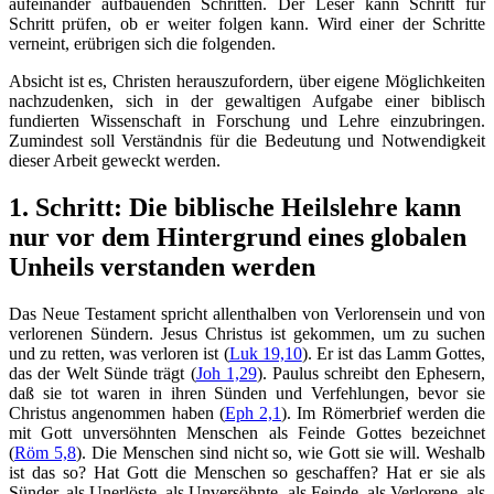
aufeinander aufbauenden Schritten. Der Leser kann Schritt für
Schritt prüfen, ob er weiter folgen kann. Wird einer der Schritte
verneint, erübrigen sich die folgenden.
Absicht ist es, Christen herauszufordern, über eigene Möglichkeiten
nachzudenken, sich in der gewaltigen Aufgabe einer biblisch
fundierten Wissenschaft in Forschung und Lehre einzubringen.
Zumindest soll Verständnis für die Bedeutung und Notwendigkeit
dieser Arbeit geweckt werden.
1. Schritt: Die biblische Heilslehre kann
nur vor dem Hintergrund eines globalen
Unheils verstanden werden
Das Neue Testament spricht allenthalben von Verlorensein und von
verlorenen Sündern. Jesus Christus ist gekommen, um zu suchen
und zu retten, was verloren ist (
Luk 19,10
). Er ist das Lamm Gottes,
das der Welt Sünde trägt (
Joh 1,29
). Paulus schreibt den Ephesern,
daß sie tot waren in ihren Sünden und Verfehlungen, bevor sie
Christus angenommen haben (
Eph 2,1
). Im Römerbrief werden die
mit Gott unversöhnten Menschen als Feinde Gottes bezeichnet
(
Röm 5,8
). Die Menschen sind nicht so, wie Gott sie will. Weshalb
ist das so? Hat Gott die Menschen so geschaffen? Hat er sie als
Sünder, als Unerlöste, als Unversöhnte, als Feinde, als Verlorene, als