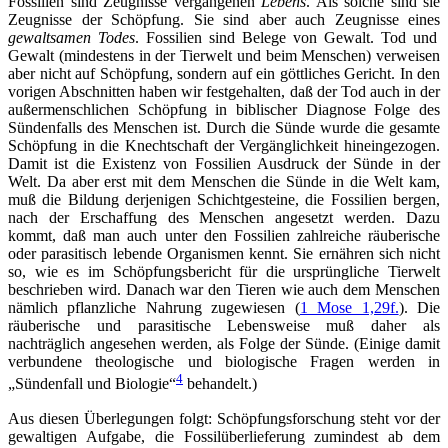
Fossilien sind Zeugnisse vergangenen
Lebens
. Als solche sind sie
Zeugnisse der Schöpfung. Sie sind aber auch
Zeugnisse eines
gewaltsamen Todes
. Fossilien sind Belege von Gewalt. Tod und
Gewalt (mindestens in der Tierwelt und beim Menschen) verweisen
aber nicht auf Schöpfung, sondern auf ein göttliches Gericht. In den
vorigen Abschnitten haben wir festgehalten, daß der Tod auch in der
außermenschlichen Schöpfung in biblischer Diagnose Folge des
Sündenfalls des Menschen ist. Durch die Sünde wurde die gesamte
Schöpfung in die Knechtschaft der Vergänglichkeit hineingezogen.
Damit ist die Existenz von Fossilien Ausdruck der Sünde in der
Welt. Da aber erst mit dem Menschen die Sünde in die Welt kam,
muß die Bildung derjenigen Schichtgesteine, die Fossilien bergen,
nach der Erschaffung des Menschen angesetzt werden. Dazu
kommt, daß man auch unter den Fossilien zahlreiche räuberische
oder parasitisch lebende Organismen kennt. Sie ernähren sich nicht
so, wie es im Schöpfungsbericht für die ursprüngliche Tierwelt
beschrieben wird. Danach war den Tieren wie auch dem Menschen
nämlich pflanzliche Nahrung zugewiesen (
1 Mose 1,29f.
). Die
räuberische und parasitische Lebensweise muß daher als
nachträglich angesehen werden, als Folge der Sünde. (Einige damit
verbundene theologische und biologische Fragen werden in
4
„Sündenfall und Biologie“
behandelt.)
Aus diesen Überlegungen folgt: Schöpfungsforschung steht vor der
gewaltigen Aufgabe, die Fossilüberlieferung zumindest ab dem