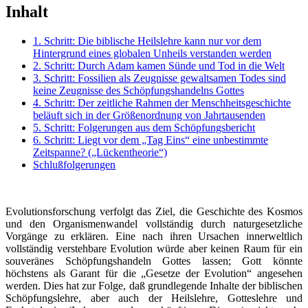
Inhalt
1. Schritt: Die biblische Heilslehre kann nur vor dem
Hintergrund eines globalen Unheils verstanden werden
2. Schritt: Durch Adam kamen Sünde und Tod in die Welt
3. Schritt: Fossilien als Zeugnisse gewaltsamen Todes sind
keine Zeugnisse des Schöpfungshandelns Gottes
4. Schritt: Der zeitliche Rahmen der Menschheitsgeschichte
beläuft sich in der Größenordnung von Jahrtausenden
5. Schritt: Folgerungen aus dem Schöpfungsbericht
6. Schritt: Liegt vor dem „Tag Eins“ eine unbestimmte
Zeitspanne? („Lückentheorie“)
Schlußfolgerungen
Evolutionsforschung verfolgt das Ziel, die Geschichte des Kosmos
und den Organismenwandel vollständig durch naturgesetzliche
Vorgänge zu erklären. Eine nach ihren Ursachen innerweltlich
vollständig verstehbare Evolution würde aber keinen Raum für ein
souveränes Schöpfungshandeln Gottes lassen; Gott könnte
höchstens als Garant für die „Gesetze der Evolution“ angesehen
werden. Dies hat zur Folge, daß grundlegende Inhalte der biblischen
Schöpfungslehre, aber auch der Heilslehre, Gotteslehre und