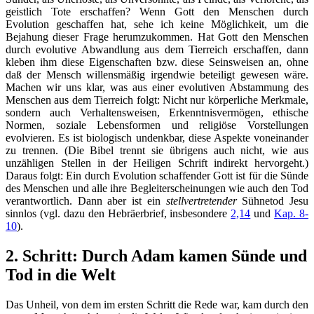
geistlich Tote erschaffen? Wenn Gott den Menschen durch
Evolution geschaffen hat, sehe ich keine Möglichkeit, um die
Bejahung dieser Frage herumzukommen. Hat Gott den Menschen
durch evolutive Abwandlung aus dem Tierreich erschaffen, dann
kleben ihm diese Eigenschaften bzw. diese Seinsweisen an, ohne
daß der Mensch willensmäßig irgendwie beteiligt gewesen wäre.
Machen wir uns klar, was aus einer evolutiven Abstammung des
Menschen aus dem Tierreich folgt: Nicht nur körperliche Merkmale,
sondern auch Verhaltensweisen, Erkenntnisvermögen, ethische
Normen, soziale Lebensformen und religiöse Vorstellungen
evolvieren. Es ist biologisch undenkbar, diese Aspekte voneinander
zu trennen. (Die Bibel trennt sie übrigens auch nicht, wie aus
unzähligen Stellen in der Heiligen Schrift indirekt hervorgeht.)
Daraus folgt: Ein durch Evolution schaffender Gott ist für die Sünde
des Menschen und alle ihre Begleiterscheinungen wie auch den Tod
verantwortlich. Dann aber ist ein
stellvertretender
Sühnetod Jesu
sinnlos (vgl. dazu den Hebräerbrief, insbesondere
2,14
und
Kap. 8-
10
).
2. Schritt: Durch Adam kamen Sünde und
Tod in die Welt
Das Unheil, von dem im ersten Schritt die Rede war, kam durch den