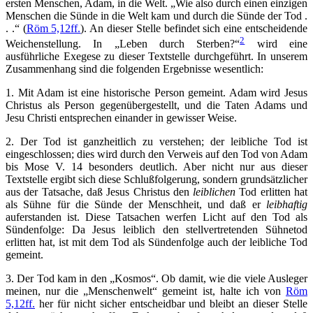
ersten Menschen, Adam, in die Welt. „Wie also durch einen einzigen
Menschen die Sünde in die Welt kam und durch die Sünde der Tod .
. .“ (
Röm 5,12ff.
). An dieser Stelle befindet sich eine entscheidende
2
Weichenstellung. In „Leben durch Sterben?“
wird eine
ausführliche Exegese zu dieser Textstelle durchgeführt. In unserem
Zusammenhang sind die folgenden Ergebnisse wesentlich:
1. Mit Adam ist eine historische Person gemeint. Adam wird Jesus
Christus als Person gegenübergestellt, und die Taten Adams und
Jesu Christi entsprechen einander in gewisser Weise.
2. Der Tod ist ganzheitlich zu verstehen; der leibliche Tod ist
eingeschlossen; dies wird durch den Verweis auf den Tod von Adam
bis Mose V. 14 besonders deutlich. Aber nicht nur aus dieser
Textstelle ergibt sich diese Schlußfolgerung, sondern grundsätzlicher
aus der Tatsache, daß Jesus Christus den
leiblichen
Tod erlitten hat
als Sühne für die Sünde der Menschheit, und daß er
leibhaftig
auferstanden ist. Diese Tatsachen werfen Licht auf den Tod als
Sündenfolge: Da Jesus leiblich den stellvertretenden Sühnetod
erlitten hat, ist mit dem Tod als Sündenfolge auch der leibliche Tod
gemeint.
3. Der Tod kam in den „Kosmos“. Ob damit, wie die viele Ausleger
meinen, nur die „Menschenwelt“ gemeint ist, halte ich von
Röm
5,12ff.
her für nicht sicher entscheidbar und bleibt an dieser Stelle