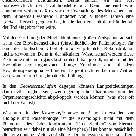
unausweichlich der Evolutionslehre an. Denn niemand wird
annehmen wollen, daß es vor der Erschaffung des Menschen und
dem Sündenfall während Hunderten von Millionen Jahren eine
„heile“
Tierwelt gegeben hat, in die dann erst mit dem Sündenfall
der Tod eingebrochen wäre.
Mit der Eröffnung der Möglichkeit einer großen Zeitspanne an sich
ist in den Biowissenschaften (einschließlich der Paläontologie) für
eine der biblischen Überlieferung verpflichtete Rekonstruktion
nichts gewonnen. Denn in der säkularen Wissenschaft werden diese
Zeiträume mit einem ganz bestimmten Inhalt gefüllt, nämlich mit der
Evolution der Organismen. Lange Zeiträume sind mit dem
Evolutionsparadigma verbunden. Es geht nicht einfach um Zeit an
sich, sondern um ihre „inhaltliche Füllung“.
In den
Geowissenschaften
dagegen könnten Langzeitdeutungen
dann evtl. möglich sein, wenn geologische Phänomene von der
Organismengeschichte abgekoppelt werden können (was aber oft
nicht der Fall ist).
Was wird in der
Kosmologie
gewonnen? Im Unterschied zur
Biologie und Paläontologie ist die Kosmologie nicht mit dem
Phänomen des Todes konfrontiert. (Das „Sterben“ von Sternen
betrachten wir dabei nur als eine Metapher.) Hier könnte tatsächlich
die gewonnene Zeit zusätzliche Deutungsspielräume schaffen.