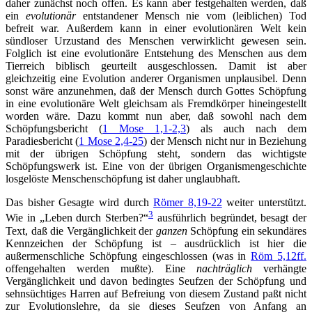
daher zunächst noch offen. Es kann aber festgehalten werden, daß
ein
evolutionär
entstandener Mensch nie vom (leiblichen) Tod
befreit war. Außerdem kann in einer evolutionären Welt kein
sündloser Urzustand des Menschen verwirklicht gewesen sein.
Folglich ist eine evolutionäre Entstehung des Menschen aus dem
Tierreich biblisch geurteilt ausgeschlossen. Damit ist aber
gleichzeitig eine Evolution anderer Organismen unplausibel. Denn
sonst wäre anzunehmen, daß der Mensch durch Gottes Schöpfung
in eine evolutionäre Welt gleichsam als Fremdkörper hineingestellt
worden wäre. Dazu kommt nun aber, daß sowohl nach dem
Schöpfungsbericht (
1 Mose 1,1-2,3
) als auch nach dem
Paradiesbericht (
1 Mose 2,4-25
) der Mensch nicht nur in Beziehung
mit der übrigen Schöpfung steht, sondern das wichtigste
Schöpfungswerk ist. Eine von der übrigen Organismengeschichte
losgelöste Menschenschöpfung ist daher unglaubhaft.
Das bisher Gesagte wird durch
Römer 8,19-22
weiter unterstützt.
3
Wie in „Leben durch Sterben?“
ausführlich begründet, besagt der
Text, daß die Vergänglichkeit der
ganzen
Schöpfung ein sekundäres
Kennzeichen der Schöpfung ist – ausdrücklich ist hier die
außermenschliche Schöpfung eingeschlossen (was in
Röm 5,12ff.
offengehalten werden mußte). Eine
nachträglich
verhängte
Vergänglichkeit und davon bedingtes Seufzen der Schöpfung und
sehnsüchtiges Harren auf Befreiung von diesem Zustand paßt nicht
zur Evolutionslehre, da sie dieses Seufzen von Anfang an