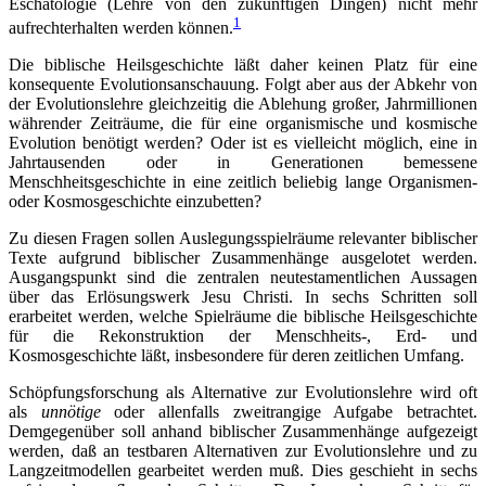
Eschatologie (Lehre von den zukünftigen Dingen) nicht mehr
1
aufrechterhalten werden können.
Die biblische Heilsgeschichte läßt daher keinen Platz für eine
konsequente Evolutionsanschauung. Folgt aber aus der Abkehr von
der Evolutionslehre gleichzeitig die Ablehung großer, Jahrmillionen
währender Zeiträume, die für eine organismische und kosmische
Evolution benötigt werden? Oder ist es vielleicht möglich, eine in
Jahrtausenden oder in Generationen bemessene
Menschheitsgeschichte in eine zeitlich beliebig lange Organismen-
oder Kosmosgeschichte einzubetten?
Zu diesen Fragen sollen Auslegungsspielräume relevanter biblischer
Texte aufgrund biblischer Zusammenhänge ausgelotet werden.
Ausgangspunkt sind die zentralen neutestamentlichen Aussagen
über das Erlösungswerk Jesu Christi. In sechs Schritten soll
erarbeitet werden, welche Spielräume die biblische Heilsgeschichte
für die Rekonstruktion der Menschheits-, Erd- und
Kosmosgeschichte läßt, insbesondere für deren zeitlichen Umfang.
Schöpfungsforschung als Alternative zur Evolutionslehre wird oft
als
unnötige
oder allenfalls zweitrangige Aufgabe betrachtet.
Demgegenüber soll anhand biblischer Zusammenhänge aufgezeigt
werden, daß an testbaren Alternativen zur Evolutionslehre und zu
Langzeitmodellen gearbeitet werden muß. Dies geschieht in sechs