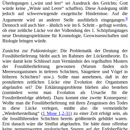
Überlegungen („wüst und leer“ sei Ausdruck des Gerichts; Gott
würde keine „Wüste und Leere“ schaffen). Diese Auslegung stößt
jedoch auf schwerwiegende exegetische Hindernisse. Auf die
8
Argumente wird an anderer Stelle ausführlich eingegangen.
Dennoch soll auch hier – ähnlich wie im 6. Schritt – gefragt werden,
ob eine zeitliche Lücke vor der Vollendung des 1. Schöpfungstages
neue Deutungsspielräume für Kosmologie, Geowissenschaften und
Biologie bringen würde.
Zunächst zur
Paläontologie
: Die Problematik der Deutung der
Fossilüberlieferung bleibt auch im Rahmen der Lückentheorie. Es
wäre damit kein Schlüssel zum Verständnis des regelhaften Musters
der Fossilüberlieferung gewonnen (Warum finden sich
Meeresorganismen in tieferen Schichten, Säugetiere und Vögel in
höheren Schichten? usw.). Sollte man annehmen, daß in der
postulierten zeitlichen Lücke eine Evolution der Organismen
abgelaufen sei? Die Erklärungsprobleme blieben also bestehen
(zumindest wenn man Evolution als Ursache für die
Fossilreihenfolge ablehnt). Dazu kommt eine zweite Konsequenz:
Wollte man die Fossilüberlieferung mit ihren Zeugnissen des Todes
in diese Lücke verlegen, müßte also die vermeintliche
„Wiederherstellung“ (
1 Mose 1,2-31
) zu einer Zeit erfolgt sein, als
die fossilführenden Schichten bereits größtenteils gebildet waren.
Erst danach wäre die Sintflut abgelaufen. Sie hätte dann offenbar
keine nennenswerten geologischen Spuren auf der Erdoberfläche