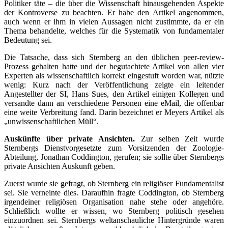
Politiker täte – die über die Wissenschaft hinausgehenden Aspekte
der Kontroverse zu beachten. Er habe den Artikel angenommen,
auch wenn er ihm in vielen Aussagen nicht zustimmte, da er ein
Thema behandelte, welches für die Systematik von fundamentaler
Bedeutung sei.
Die Tatsache, dass sich Sternberg an den üblichen peer-review-
Prozess gehalten hatte und der begutachtete Artikel von allen vier
Experten als wissenschaftlich korrekt eingestuft worden war, nützte
wenig: Kurz nach der Veröffentlichung zeigte ein leitender
Angestellter der SI, Hans Sues, den Artikel einigen Kollegen und
versandte dann an verschiedene Personen eine eMail, die offenbar
eine weite Verbreitung fand. Darin bezeichnet er Meyers Artikel als
„unwissenschaftlichen Müll“.
Auskünfte über private Ansichten.
Zur selben Zeit wurde
Sternbergs Dienstvorgesetzte zum Vorsitzenden der Zoologie-
Abteilung, Jonathan Coddington, gerufen; sie sollte über Sternbergs
private Ansichten Auskunft geben.
Zuerst wurde sie gefragt, ob Sternberg ein religiöser Fundamentalist
sei. Sie verneinte dies. Daraufhin fragte Coddington, ob Sternberg
irgendeiner religiösen Organisation nahe stehe oder angehöre.
Schließlich wollte er wissen, wo Sternberg politisch gesehen
einzuordnen sei. Sternbergs weltanschauliche Hintergründe waren