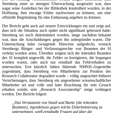
Sternberg einer so strengen Überwachung ausgesetzt war, dass
sogar seine Ausleihen bei der Bibliothek kontrolliert wurden, in der
Hoffnung, ihm etwaige Fehler nachweisen zu können, um eine
offizielle Begründung für eine Entlassung angeben zu können.
Der Bericht geht auch auf neuere Entwicklungen ein und zeigt auf,
dass sich die Situation auch später nicht signifikant gebessert hatte:
Sternberg sei noch diskriminiert worden, lange nachdem bekannt
war, dass die Anschuldungen gegen ihn unbegründet waren. Die
Untersuchung habe zwingende Hinweise aufgedeckt, wonach
Sternbergs Bürger- und Verfassungsrechte von Beamten der SI
verletzt worden seien. Überdies zeigten sich die leitenden Beamten
des SI komplett ungewillt, die Fehler zu korrigieren, die begangen
worden waren, oder auch nur ernsthaft das Fehlverhalten zu
untersuchen. Erst kürzlich hätten führende NMNH-Angestellte
zugestimmt, dass Sternberg von Mitarbeitern zur Position des
Research Collaborator degradiert wurde – völlig ungeachtet früherer
Versicherungen, dass Sternberg ein angesehener wissenschaftlicher
Mitarbeiter sei und volle und faire Beachtung für sein Gesuch
erhalten würde, sein „Research Associateship“ möge verlängert
werden. Der Bericht folgert:
„Das Versäumnis von Small und Burke [die leitenden
Beamten], irgendetwas gegen solche Diskriminierung zu
unternehmen, wirft ernsthafte Fragen auf über die