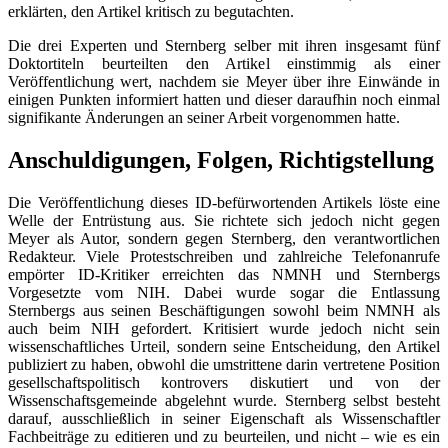
erklärten, den Artikel kritisch zu begutachten.
Die drei Experten und Sternberg selber mit ihren insgesamt fünf
Doktortiteln beurteilten den Artikel einstimmig als einer
Veröffentlichung wert, nachdem sie Meyer über ihre Einwände in
einigen Punkten informiert hatten und dieser daraufhin noch einmal
signifikante Änderungen an seiner Arbeit vorgenommen hatte.
Anschuldigungen, Folgen, Richtigstellung
Die Veröffentlichung dieses ID-befürwortenden Artikels löste eine
Welle der Entrüstung aus. Sie richtete sich jedoch nicht gegen
Meyer als Autor, sondern gegen Sternberg, den verantwortlichen
Redakteur. Viele Protestschreiben und zahlreiche Telefonanrufe
empörter ID-Kritiker erreichten das NMNH und Sternbergs
Vorgesetzte vom NIH. Dabei wurde sogar die Entlassung
Sternbergs aus seinen Beschäftigungen sowohl beim NMNH als
auch beim NIH gefordert. Kritisiert wurde jedoch nicht sein
wissenschaftliches Urteil, sondern seine Entscheidung, den Artikel
publiziert zu haben, obwohl die umstrittene darin vertretene Position
gesellschaftspolitisch kontrovers diskutiert und von der
Wissenschaftsgemeinde abgelehnt wurde. Sternberg selbst besteht
darauf, ausschließlich in seiner Eigenschaft als Wissenschaftler
Fachbeiträge zu editieren und zu beurteilen, und nicht – wie es ein