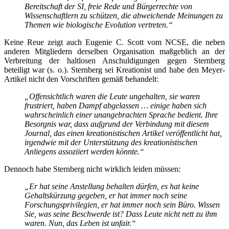
Bereitschaft der SI, freie Rede und Bürgerrechte von
Wissenschaftlern zu schützen, die abweichende Meinungen zu
Themen wie biologische Evolution vertreten.“
Keine Reue zeigt auch Eugenie C. Scott vom NCSE, die neben
anderen Mitgliedern derselben Organisation maßgeblich an der
Verbreitung der haltlosen Anschuldigungen gegen Sternberg
beteiligt war (s. o.). Sternberg sei Kreationist und habe den Meyer-
Artikel nicht den Vorschriften gemäß behandelt:
„Offensichtlich waren die Leute ungehalten, sie waren
frustriert, haben Dampf abgelassen … einige haben sich
wahrscheinlich einer unangebrachten Sprache bedient. Ihre
Besorgnis war, dass aufgrund der Verbindung mit diesem
Journal, das einen kreationistischen Artikel veröffentlicht hat,
irgendwie mit der Unterstützung des kreationistischen
Anliegens assoziiert werden könnte.“
Dennoch habe Sternberg nicht wirklich leiden müssen:
„Er hat seine Anstellung behalten dürfen, es hat keine
Gehaltskürzung gegeben, er hat immer noch seine
Forschungsprivilegien, er hat immer noch sein Büro. Wissen
Sie, was seine Beschwerde ist? Dass Leute nicht nett zu ihm
waren. Nun, das Leben ist unfair.“