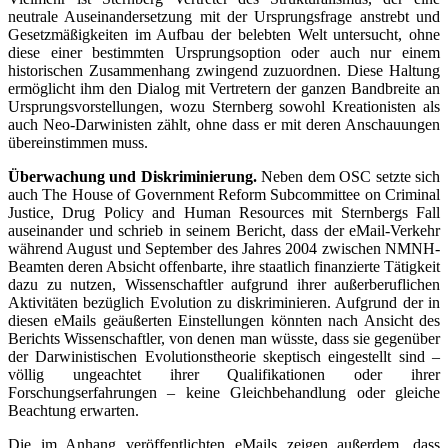
neutrale Auseinandersetzung mit der Ursprungsfrage anstrebt und
Gesetzmäßigkeiten im Aufbau der belebten Welt untersucht, ohne
diese einer bestimmten Ursprungsoption oder auch nur einem
historischen Zusammenhang zwingend zuzuordnen. Diese Haltung
ermöglicht ihm den Dialog mit Vertretern der ganzen Bandbreite an
Ursprungsvorstellungen, wozu Sternberg sowohl Kreationisten als
auch Neo-Darwinisten zählt, ohne dass er mit deren Anschauungen
übereinstimmen muss.
Überwachung und Diskriminierung.
Neben dem OSC setzte sich
auch The House of Government Reform Subcommittee on Criminal
Justice, Drug Policy and Human Resources mit Sternbergs Fall
auseinander und schrieb in seinem Bericht, dass der eMail-Verkehr
während August und September des Jahres 2004 zwischen NMNH-
Beamten deren Absicht offenbarte, ihre staatlich finanzierte Tätigkeit
dazu zu nutzen, Wissenschaftler aufgrund ihrer außerberuflichen
Aktivitäten bezüglich Evolution zu diskriminieren. Aufgrund der in
diesen eMails geäußerten Einstellungen könnten nach Ansicht des
Berichts Wissenschaftler, von denen man wüsste, dass sie gegenüber
der Darwinistischen Evolutionstheorie skeptisch eingestellt sind –
völlig ungeachtet ihrer Qualifikationen oder ihrer
Forschungserfahrungen – keine Gleichbehandlung oder gleiche
Beachtung erwarten.
Die im Anhang veröffentlichten eMails zeigen außerdem, dass