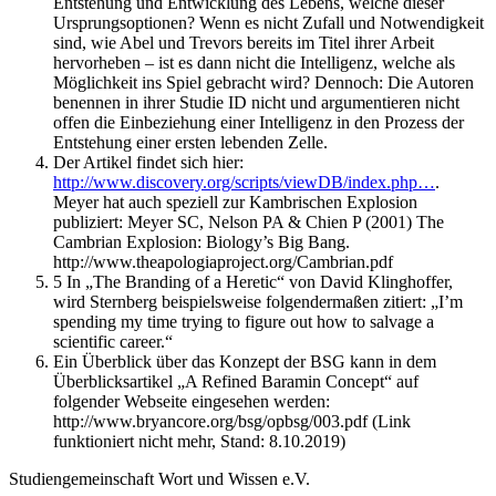
Entstehung und Entwicklung des Lebens, welche dieser
Ursprungsoptionen? Wenn es nicht Zufall und Notwendigkeit
sind, wie Abel und Trevors bereits im Titel ihrer Arbeit
hervorheben – ist es dann nicht die Intelligenz, welche als
Möglichkeit ins Spiel gebracht wird? Dennoch: Die Autoren
benennen in ihrer Studie ID nicht und argumentieren nicht
offen die Einbeziehung einer Intelligenz in den Prozess der
Entstehung einer ersten lebenden Zelle.
Der Artikel findet sich hier:
http://www.discovery.org/scripts/viewDB/index.php…
.
Meyer hat auch speziell zur Kambrischen Explosion
publiziert: Meyer SC, Nelson PA & Chien P (2001) The
Cambrian Explosion: Biology’s Big Bang.
http://www.theapologiaproject.org/Cambrian.pdf
5 In „The Branding of a Heretic“ von David Klinghoffer,
wird Sternberg beispielsweise folgendermaßen zitiert: „I’m
spending my time trying to figure out how to salvage a
scientific career.“
Ein Überblick über das Konzept der BSG kann in dem
Überblicksartikel „A Refined Baramin Concept“ auf
folgender Webseite eingesehen werden:
http://www.bryancore.org/bsg/opbsg/003.pdf (Link
funktioniert nicht mehr, Stand: 8.10.2019)
Studiengemeinschaft Wort und Wissen e.V.