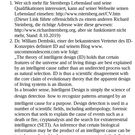
Wer sich mehr für Sternbergs Lebenslauf und seine
Qualifikationen interessiert, kann auf seiner Webseite seinen
Lebenslauf einsehen: http://www.rsternberg.net/CV.htm
(Dieser Link führte offensichtlich zu einem anderen Richard
Steinberg, die richtige Adresse wäre diese gewesen:
http://www.richardsternberg.org, aber sie funktioniert nicht
mehr, Stand: 8.10.2019)
Dr. William Dembski, einer der bekanntesten Vertreter des ID-
Konzeptes definiert ID auf seinem Blog www.
uncommondescent.com wie folgt:
„The theory of intelligent design (ID) holds that certain
features of the universe and of living things are best explained
by an intelligent cause rather than an undirected process such
as natural selection. ID is thus a scientific disagreement with
the core claim of evolutionary theory that the apparent design
of living systems is an illusion.
In a broader sense, Intelligent Design is simply the science of
design detection  how to recognize patterns arranged by an
intelligent cause for a purpose. Design detection is used in a
number of scientific fields, including anthropology, forensic
sciences that seek to explain the cause of events such as a
death or fire, cryptanalysis and the search for extraterrestrial
intelligence (SETI). An inference that certain biological
information may be the product of an intelligent cause can be