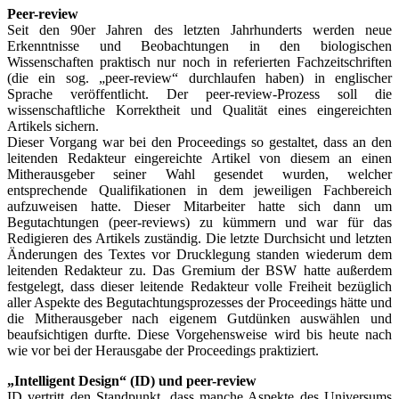
Peer-review
Seit den 90er Jahren des letzten Jahrhunderts werden neue
Erkenntnisse und Beobachtungen in den biologischen
Wissenschaften praktisch nur noch in referierten Fachzeitschriften
(die ein sog. „peer-review“ durchlaufen haben) in englischer
Sprache veröffentlicht. Der peer-review-Prozess soll die
wissenschaftliche Korrektheit und Qualität eines eingereichten
Artikels sichern.
Dieser Vorgang war bei den Proceedings so gestaltet, dass an den
leitenden Redakteur eingereichte Artikel von diesem an einen
Mitherausgeber seiner Wahl gesendet wurden, welcher
entsprechende Qualifikationen in dem jeweiligen Fachbereich
aufzuweisen hatte. Dieser Mitarbeiter hatte sich dann um
Begutachtungen (peer-reviews) zu kümmern und war für das
Redigieren des Artikels zuständig. Die letzte Durchsicht und letzten
Änderungen des Textes vor Drucklegung standen wiederum dem
leitenden Redakteur zu. Das Gremium der BSW hatte außerdem
festgelegt, dass dieser leitende Redakteur volle Freiheit bezüglich
aller Aspekte des Begutachtungsprozesses der Proceedings hätte und
die Mitherausgeber nach eigenem Gutdünken auswählen und
beaufsichtigen durfte. Diese Vorgehensweise wird bis heute nach
wie vor bei der Herausgabe der Proceedings praktiziert.
„Intelligent Design“ (ID) und peer-review
ID vertritt den Standpunkt, dass manche Aspekte des Universums