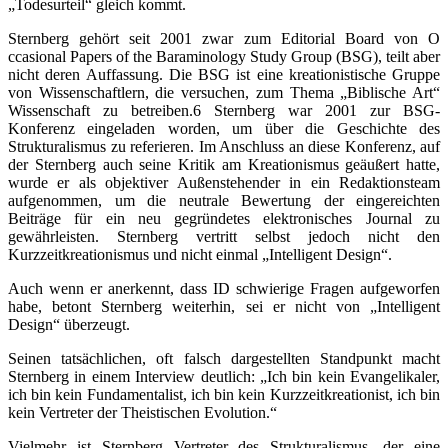
„Todesurteil“ gleich kommt.
Sternberg gehört seit 2001 zwar zum Editorial Board von O
ccasional Papers of the Baraminology Study Group (BSG), teilt aber
nicht deren Auffassung. Die BSG ist eine kreationistische Gruppe
von Wissenschaftlern, die versuchen, zum Thema „Biblische Art“
Wissenschaft zu betreiben.6 Sternberg war 2001 zur BSG-
Konferenz eingeladen worden, um über die Geschichte des
Strukturalismus zu referieren. Im Anschluss an diese Konferenz, auf
der Sternberg auch seine Kritik am Kreationismus geäußert hatte,
wurde er als objektiver Außenstehender in ein Redaktionsteam
aufgenommen, um die neutrale Bewertung der eingereichten
Beiträge für ein neu gegründetes elektronisches Journal zu
gewährleisten. Sternberg vertritt selbst jedoch nicht den
Kurzzeitkreationismus und nicht einmal „Intelligent Design“.
Auch wenn er anerkennt, dass ID schwierige Fragen aufgeworfen
habe, betont Sternberg weiterhin, sei er nicht von „Intelligent
Design“ überzeugt.
Seinen tatsächlichen, oft falsch dargestellten Standpunkt macht
Sternberg in einem Interview deutlich: „Ich bin kein Evangelikaler,
ich bin kein Fundamentalist, ich bin kein Kurzzeitkreationist, ich bin
kein Vertreter der Theistischen Evolution.“
Vielmehr ist Sternberg Vertreter des Strukturalismus, der eine