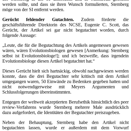
werden sollte, und dass sie ihren Wunsch formulierten, Sternberg
möge von der SI entfernt werden.
Gerücht fehlender Gutachten.
Zudem förderte die
geschäftsführende Direktorin des NCSE, Eugenie C. Scott, das
Gerücht, der Artikel sei gar nicht begutachtet worden, durch
folgende Aussage:
„Leute, die für die Begutachtung des Artikels angemessen gewesen
wären, wären Evolutionsbiologen gewesen [Anmerkung: Sternberg
selbst ist Evolutionsbiologe!]; und ich bezweifle, dass irgendein
Evolutionsbiologe diesen Artikel begutachtet hat.“
Dieses Gerücht hielt sich hartnäckig, obwohl nachgewiesen werden
konnte, dass die drei Begutachter sehr kritisch mit dem Artikel
umgegangen waren, 50 Einwände zu Bedenken gegeben hatten und
nicht notwendigerweise mit Meyers Argumenten und
Schlussfolgerungen übereinstimmten.
Entgegen der weltweit akzeptierten Berufsethik hinsichtlich des peer
review-Verfahrens wurde Sternberg mehrere Male ausdrücklich
dazu aufgefordert, die Identitäten der Begutachter preiszugeben.
Neben der Behauptung, Sternberg habe den Artikel nicht
begutachten lassen, wurde er außerdem mit dem Vorwurf