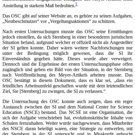
5
Anstellung in starkem Maß bedrohten.
Das OSC gibt auf seiner Website an, es gehöre zu seinen Aufgaben,
„Nestbeschmutzer“ vor „Vergeltungsaktionen“ zu schützen.
Nach ersten Untersuchungen musste das OSC seine Ermittlungen
jedoch einstellen, da sich Sternberg in einer besonderen juristischen
Situation befand, aufgrund welcher er offiziell nicht als Angestellter
der SI gelten konnte. Daher wären weitere Nachforschungen nur
unter der Bedingung möglich gewesen, dass die SI ihr
Einverständnis gegeben hätte. Dieses wurde aber verweigert.
Dennoch sind die Ergebnisse der ersten Untersuchungsphase offen
zugänglich und geben ein Bild von der Situation, in der Sternberg
nach Veröffentlichung des Meyer-Artikels arbeiten musste. Das
OSC bestätigt in diesem Dokument, dass es klar sei, „dass ein
feindliches Arbeitsumfeld geschaffen wurde mit dem letztendlichen
Ziel, Sie [Sternberg] zu zwingen, die SI zu verlassen.“
Die Untersuchung des OSC konnte auch zeigen, dass ein reger
Austausch zwischen der SI und dem National Center for Science
Education (NSCE) bestand. Das NCSE ist eine Organisation, die
sich der Aufgabe verschrieben hat, evolutionskritische Inhalte von
Schulen fernzuhalten. Weiter wurde nachgewiesen, dass Mitarbeiter
des NSCE daran beteiligt waren, eine Strategie zu entwerfen, mit
der Sternberg in der SI untersucht und in Misskredit gebracht