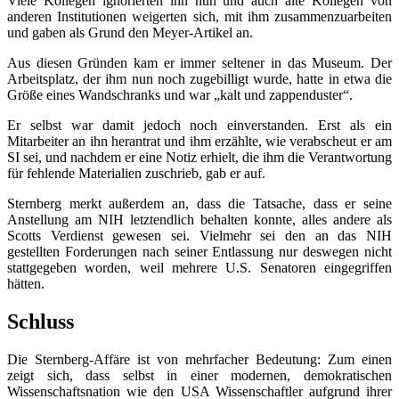
Viele Kollegen ignorierten ihn nun und auch alte Kollegen von
anderen Institutionen weigerten sich, mit ihm zusammenzuarbeiten
und gaben als Grund den Meyer-Artikel an.
Aus diesen Gründen kam er immer seltener in das Museum. Der
Arbeitsplatz, der ihm nun noch zugebilligt wurde, hatte in etwa die
Größe eines Wandschranks und war „kalt und zappenduster“.
Er selbst war damit jedoch noch einverstanden. Erst als ein
Mitarbeiter an ihn herantrat und ihm erzählte, wie verabscheut er am
SI sei, und nachdem er eine Notiz erhielt, die ihm die Verantwortung
für fehlende Materialien zuschrieb, gab er auf.
Sternberg merkt außerdem an, dass die Tatsache, dass er seine
Anstellung am NIH letztendlich behalten konnte, alles andere als
Scotts Verdienst gewesen sei. Vielmehr sei den an das NIH
gestellten Forderungen nach seiner Entlassung nur deswegen nicht
stattgegeben worden, weil mehrere U.S. Senatoren eingegriffen
hätten.
Schluss
Die Sternberg-Affäre ist von mehrfacher Bedeutung: Zum einen
zeigt sich, dass selbst in einer modernen, demokratischen
Wissenschaftsnation wie den USA Wissenschaftler aufgrund ihrer