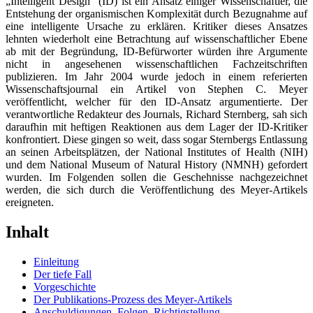
„Intelligent Design“ (ID) ist ein Ansatz einiger Wissenschaftler, die
Entstehung der organismischen Komplexität durch Bezugnahme auf
eine intelligente Ursache zu erklären. Kritiker dieses Ansatzes
lehnten wiederholt eine Betrachtung auf wissenschaftlicher Ebene
ab mit der Begründung, ID-Befürworter würden ihre Argumente
nicht in angesehenen wissenschaftlichen Fachzeitschriften
publizieren. Im Jahr 2004 wurde jedoch in einem referierten
Wissenschaftsjournal ein Artikel von Stephen C. Meyer
veröffentlicht, welcher für den ID-Ansatz argumentierte. Der
verantwortliche Redakteur des Journals, Richard Sternberg, sah sich
daraufhin mit heftigen Reaktionen aus dem Lager der ID-Kritiker
konfrontiert. Diese gingen so weit, dass sogar Sternbergs Entlassung
an seinen Arbeitsplätzen, der National Institutes of Health (NIH)
und dem National Museum of Natural History (NMNH) gefordert
wurden. Im Folgenden sollen die Geschehnisse nachgezeichnet
werden, die sich durch die Veröffentlichung des Meyer-Artikels
ereigneten.
Inhalt
Einleitung
Der tiefe Fall
Vorgeschichte
Der Publikations-Prozess des Meyer-Artikels
Anschuldigungen, Folgen, Richtigstellung