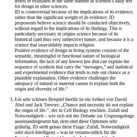
tested or evaluated in the same manner as scientist’s daily test
for design in other sciences.
ID is controversial because of the implications of its evidence,
rather than the significant weight of its evidence. ID
proponents believe science should be conducted objectively,
without regard to the implications of its findings. This is
particularly necessary in origins science because of its
historical (and thus very subjective) nature, and because it is a
science that unavoidably impacts religion.
Positive evidence of design in living systems consists of the
semantic, meaningful or functional nature of biological
information, the lack of any known law that can explain the
sequence of symbols that carry the “messages,” and statistical
and experimental evidence that tends to rule out chance as a
plausible explanation. Other evidence challenges the
adequacy of natural or material causes to explain both the
origin and diversity of life.“
Ein sehr schönes Beispiel hierfür ist ein Artikel von David
Abel und Jack Trevors: „Chance and necessity do not explain
the origin of life.“, der in Cell Biology erschien. Zufall und
Notwendigkeit – wer sich mit der Debatte zur Ursprungsfrage
auseinandergesetzt hat, dem sind diese Optionen sehr
geläufig. ID stellt genau diese Frage: Zufall, Notwendigkeit
oder doch Intelligenz – was ist verantwortlich für die