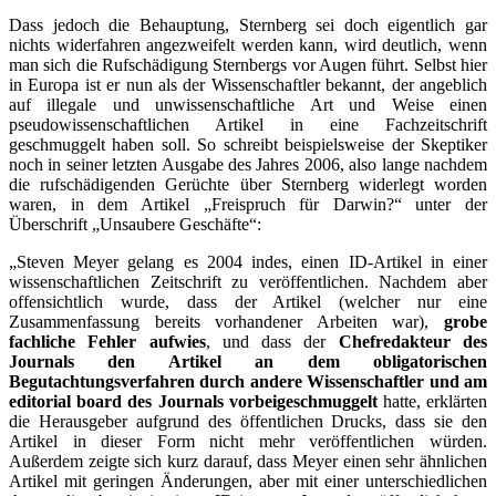
Dass jedoch die Behauptung, Sternberg sei doch eigentlich gar
nichts widerfahren angezweifelt werden kann, wird deutlich, wenn
man sich die Rufschädigung Sternbergs vor Augen führt. Selbst hier
in Europa ist er nun als der Wissenschaftler bekannt, der angeblich
auf illegale und unwissenschaftliche Art und Weise einen
pseudowissenschaftlichen Artikel in eine Fachzeitschrift
geschmuggelt haben soll. So schreibt beispielsweise der Skeptiker
noch in seiner letzten Ausgabe des Jahres 2006, also lange nachdem
die rufschädigenden Gerüchte über Sternberg widerlegt worden
waren, in dem Artikel „Freispruch für Darwin?“ unter der
Überschrift „Unsaubere Geschäfte“:
„Steven Meyer gelang es 2004 indes, einen ID-Artikel in einer
wissenschaftlichen Zeitschrift zu veröffentlichen. Nachdem aber
offensichtlich wurde, dass der Artikel (welcher nur eine
Zusammenfassung bereits vorhandener Arbeiten war),
grobe
fachliche Fehler aufwies
, und dass der
Chefredakteur des
Journals den Artikel an dem obligatorischen
Begutachtungsverfahren durch andere Wissenschaftler und am
editorial board des Journals vorbeigeschmuggelt
hatte, erklärten
die Herausgeber aufgrund des öffentlichen Drucks, dass sie den
Artikel in dieser Form nicht mehr veröffentlichen würden.
Außerdem zeigte sich kurz darauf, dass Meyer einen sehr ähnlichen
Artikel mit geringen Änderungen, aber mit einer unterschiedlichen