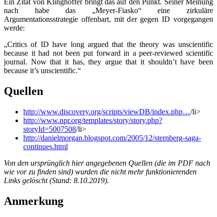
Ein Zitat von Klinghoffer bringt das auf den Punkt. Seiner Meinung
nach habe das „Meyer-Fiasko“ eine zirkuläre
Argumentationsstrategie offenbart, mit der gegen ID vorgegangen
werde:
„Critics of ID have long argued that the theory was unscientific
because it had not been put forward in a peer-reviewed scientific
journal. Now that it has, they argue that it shouldn’t have been
because it’s unscientific.“
Quellen
http://www.discovery.org/scripts/viewDB/index.php…
/li>
http://www.npr.org/templates/story/story.php?
storyId=5007508
/li>
http://danielmorgan.blogspot.com/2005/12/sternberg-saga-
continues.html
Von den ursprünglich hier angegebenen Quellen (die im PDF nach
wie vor zu finden sind) wurden die nicht mehr funktionierenden
Links gelöscht (Stand: 8.10.2019).
Anmerkung