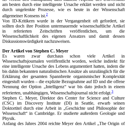
am besten durch eine intelligente Ursache erklärt werden und nicht
durch ungelenkte Prozesse, wie es heute in der Wissenschaft
2
allgemeiner Konsens ist.
Von ID-Kritikern wurde in der Vergangenheit oft gefordert, sie
sollten doch ihre Position untermauernde wissenschaftliche Artikel
in referierten Zeitschriften veröffentlichen, um die
Wissenschaftlichkeit des eigenen Ansatzes und damit dessen
Diskussionswürdigkeit nachzuweisen.
Der Artikel von Stephen C. Meyer
Es waren zwar durchaus schon viele Artikel in
Wissenschaftsjournalen veröffentlicht worden, welche indirekt für
eine intelligente Ursache des Lebens argumentiert hatten, indem die
bis dahin bekannten naturalistischen Ansätze als unzulänglich für die
Erklärung der gesamten Spannbreite organismischer Komplexität
eingestuft wurden – die explizite Bezugnahme auf ID und die offene
Nennung der Option „Intelligenz“ war bis dato jedoch in einem
3
referierten, unabhängigen, Wissenschaftsjournal nicht erfolgt.
Stephen C. Meyer, Direktor des Center for Science and Culture
(CSC) im Discovery Institute (DI) in Seattle, erwarb seinen
Doktortitel durch eine Arbeit in „Geschichte und Philosophie der
Wissenschaft“ in Cambridge. Er studierte außerdem Geologie und
Physik.
Anfang des Jahres 2004 reichte Meyer den Artikel „The Origin of