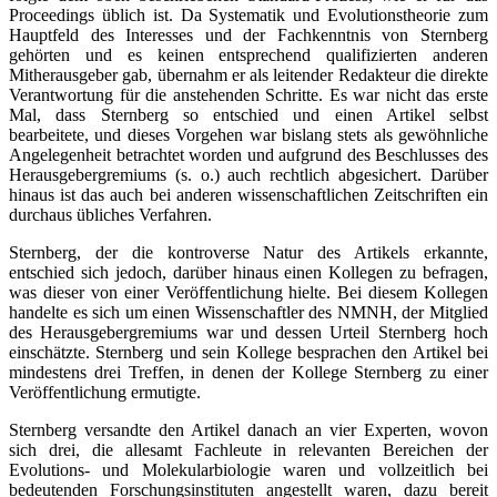
Proceedings üblich ist. Da Systematik und Evolutionstheorie zum
Hauptfeld des Interesses und der Fachkenntnis von Sternberg
gehörten und es keinen entsprechend qualifizierten anderen
Mitherausgeber gab, übernahm er als leitender Redakteur die direkte
Verantwortung für die anstehenden Schritte. Es war nicht das erste
Mal, dass Sternberg so entschied und einen Artikel selbst
bearbeitete, und dieses Vorgehen war bislang stets als gewöhnliche
Angelegenheit betrachtet worden und aufgrund des Beschlusses des
Herausgebergremiums (s. o.) auch rechtlich abgesichert. Darüber
hinaus ist das auch bei anderen wissenschaftlichen Zeitschriften ein
durchaus übliches Verfahren.
Sternberg, der die kontroverse Natur des Artikels erkannte,
entschied sich jedoch, darüber hinaus einen Kollegen zu befragen,
was dieser von einer Veröffentlichung hielte. Bei diesem Kollegen
handelte es sich um einen Wissenschaftler des NMNH, der Mitglied
des Herausgebergremiums war und dessen Urteil Sternberg hoch
einschätzte. Sternberg und sein Kollege besprachen den Artikel bei
mindestens drei Treffen, in denen der Kollege Sternberg zu einer
Veröffentlichung ermutigte.
Sternberg versandte den Artikel danach an vier Experten, wovon
sich drei, die allesamt Fachleute in relevanten Bereichen der
Evolutions- und Molekularbiologie waren und vollzeitlich bei
bedeutenden Forschungsinstituten angestellt waren, dazu bereit