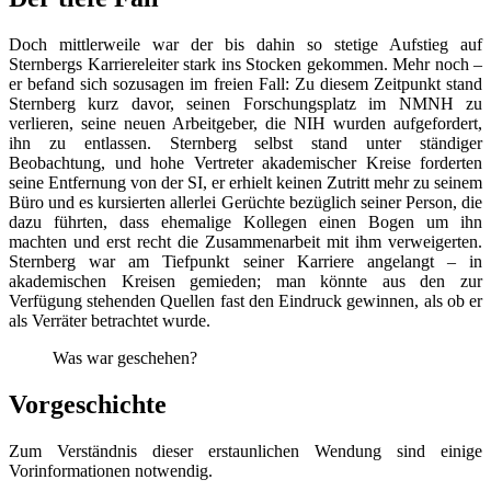
Doch mittlerweile war der bis dahin so stetige Aufstieg auf
Sternbergs Karriereleiter stark ins Stocken gekommen. Mehr noch –
er befand sich sozusagen im freien Fall: Zu diesem Zeitpunkt stand
Sternberg kurz davor, seinen Forschungsplatz im NMNH zu
verlieren, seine neuen Arbeitgeber, die NIH wurden aufgefordert,
ihn zu entlassen. Sternberg selbst stand unter ständiger
Beobachtung, und hohe Vertreter akademischer Kreise forderten
seine Entfernung von der SI, er erhielt keinen Zutritt mehr zu seinem
Büro und es kursierten allerlei Gerüchte bezüglich seiner Person, die
dazu führten, dass ehemalige Kollegen einen Bogen um ihn
machten und erst recht die Zusammenarbeit mit ihm verweigerten.
Sternberg war am Tiefpunkt seiner Karriere angelangt – in
akademischen Kreisen gemieden; man könnte aus den zur
Verfügung stehenden Quellen fast den Eindruck gewinnen, als ob er
als Verräter betrachtet wurde.
Was war geschehen?
Vorgeschichte
Zum Verständnis dieser erstaunlichen Wendung sind einige
Vorinformationen notwendig.