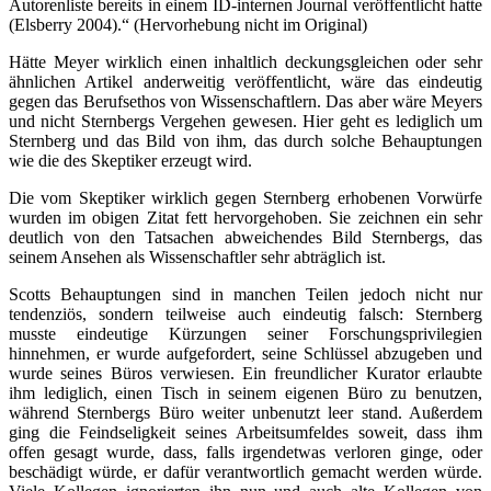
Autorenliste bereits in einem ID-internen Journal veröffentlicht hatte
(Elsberry 2004).“ (Hervorhebung nicht im Original)
Hätte Meyer wirklich einen inhaltlich deckungsgleichen oder sehr
ähnlichen Artikel anderweitig veröffentlicht, wäre das eindeutig
gegen das Berufsethos von Wissenschaftlern. Das aber wäre Meyers
und nicht Sternbergs Vergehen gewesen. Hier geht es lediglich um
Sternberg und das Bild von ihm, das durch solche Behauptungen
wie die des Skeptiker erzeugt wird.
Die vom Skeptiker wirklich gegen Sternberg erhobenen Vorwürfe
wurden im obigen Zitat fett hervorgehoben. Sie zeichnen ein sehr
deutlich von den Tatsachen abweichendes Bild Sternbergs, das
seinem Ansehen als Wissenschaftler sehr abträglich ist.
Scotts Behauptungen sind in manchen Teilen jedoch nicht nur
tendenziös, sondern teilweise auch eindeutig falsch: Sternberg
musste eindeutige Kürzungen seiner Forschungsprivilegien
hinnehmen, er wurde aufgefordert, seine Schlüssel abzugeben und
wurde seines Büros verwiesen. Ein freundlicher Kurator erlaubte
ihm lediglich, einen Tisch in seinem eigenen Büro zu benutzen,
während Sternbergs Büro weiter unbenutzt leer stand. Außerdem
ging die Feindseligkeit seines Arbeitsumfeldes soweit, dass ihm
offen gesagt wurde, dass, falls irgendetwas verloren ginge, oder
beschädigt würde, er dafür verantwortlich gemacht werden würde.