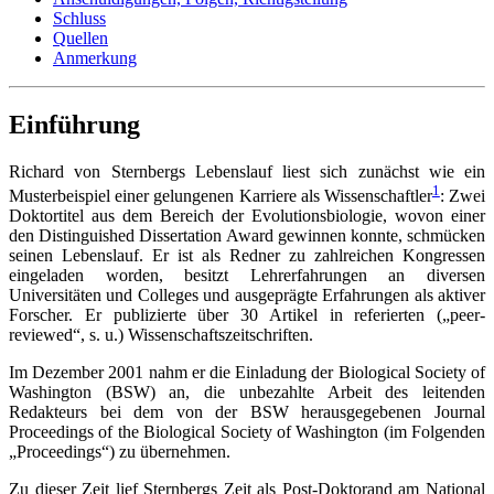
Schluss
Quellen
Anmerkung
Einführung
Richard von Sternbergs Lebenslauf liest sich zunächst wie ein
1
Musterbeispiel einer gelungenen Karriere als Wissenschaftler
: Zwei
Doktortitel aus dem Bereich der Evolutionsbiologie, wovon einer
den Distinguished Dissertation Award gewinnen konnte, schmücken
seinen Lebenslauf. Er ist als Redner zu zahlreichen Kongressen
eingeladen worden, besitzt Lehrerfahrungen an diversen
Universitäten und Colleges und ausgeprägte Erfahrungen als aktiver
Forscher. Er publizierte über 30 Artikel in referierten („peer-
reviewed“, s. u.) Wissenschaftszeitschriften.
Im Dezember 2001 nahm er die Einladung der Biological Society of
Washington (BSW) an, die unbezahlte Arbeit des leitenden
Redakteurs bei dem von der BSW herausgegebenen Journal
Proceedings of the Biological Society of Washington (im Folgenden
„Proceedings“) zu übernehmen.
Zu dieser Zeit lief Sternbergs Zeit als Post-Doktorand am National