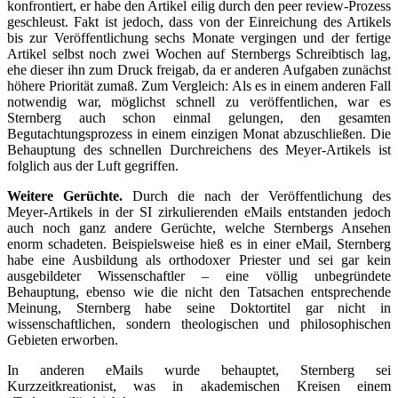
konfrontiert, er habe den Artikel eilig durch den peer review-Prozess
geschleust. Fakt ist jedoch, dass von der Einreichung des Artikels
bis zur Veröffentlichung sechs Monate vergingen und der fertige
Artikel selbst noch zwei Wochen auf Sternbergs Schreibtisch lag,
ehe dieser ihn zum Druck freigab, da er anderen Aufgaben zunächst
höhere Priorität zumaß. Zum Vergleich: Als es in einem anderen Fall
notwendig war, möglichst schnell zu veröffentlichen, war es
Sternberg auch schon einmal gelungen, den gesamten
Begutachtungsprozess in einem einzigen Monat abzuschließen. Die
Behauptung des schnellen Durchreichens des Meyer-Artikels ist
folglich aus der Luft gegriffen.
Weitere Gerüchte.
Durch die nach der Veröffentlichung des
Meyer-Artikels in der SI zirkulierenden eMails entstanden jedoch
auch noch ganz andere Gerüchte, welche Sternbergs Ansehen
enorm schadeten. Beispielsweise hieß es in einer eMail, Sternberg
habe eine Ausbildung als orthodoxer Priester und sei gar kein
ausgebildeter Wissenschaftler – eine völlig unbegründete
Behauptung, ebenso wie die nicht den Tatsachen entsprechende
Meinung, Sternberg habe seine Doktortitel gar nicht in
wissenschaftlichen, sondern theologischen und philosophischen
Gebieten erworben.
In anderen eMails wurde behauptet, Sternberg sei
Kurzzeitkreationist, was in akademischen Kreisen einem