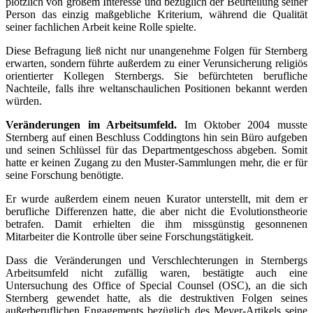
plötzlich von großem Interesse und bezüglich der Beurteilung seiner
Person das einzig maßgebliche Kriterium, während die Qualität
seiner fachlichen Arbeit keine Rolle spielte.
Diese Befragung ließ nicht nur unangenehme Folgen für Sternberg
erwarten, sondern führte außerdem zu einer Verunsicherung religiös
orientierter Kollegen Sternbergs. Sie befürchteten berufliche
Nachteile, falls ihre weltanschaulichen Positionen bekannt werden
würden.
Veränderungen im Arbeitsumfeld.
Im Oktober 2004 musste
Sternberg auf einen Beschluss Coddingtons hin sein Büro aufgeben
und seinen Schlüssel für das Departmentgeschoss abgeben. Somit
hatte er keinen Zugang zu den Muster-Sammlungen mehr, die er für
seine Forschung benötigte.
Er wurde außerdem einem neuen Kurator unterstellt, mit dem er
berufliche Differenzen hatte, die aber nicht die Evolutionstheorie
betrafen. Damit erhielten die ihm missgünstig gesonnenen
Mitarbeiter die Kontrolle über seine Forschungstätigkeit.
Dass die Veränderungen und Verschlechterungen in Sternbergs
Arbeitsumfeld nicht zufällig waren, bestätigte auch eine
Untersuchung des Office of Special Counsel (OSC), an die sich
Sternberg gewendet hatte, als die destruktiven Folgen seines
außerberuflichen Engagements bezüglich des Meyer-Artikels seine