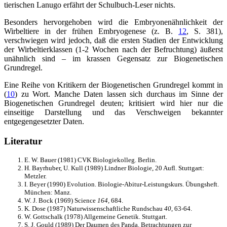
tierischen Lanugo erfährt der Schulbuch-Leser nichts.
Besonders hervorgehoben wird die Embryonenähnlichkeit der
Wirbeltiere in der frühen Embryogenese (z. B.
12
, S. 381),
verschwiegen wird jedoch, daß die ersten Stadien der Entwicklung
der Wirbeltierklassen (1-2 Wochen nach der Befruchtung) äußerst
unähnlich sind – im krassen Gegensatz zur Biogenetischen
Grundregel.
Eine Reihe von Kritikern der Biogenetischen Grundregel kommt in
(
10
) zu Wort. Manche Daten lassen sich durchaus im Sinne der
Biogenetischen Grundregel deuten; kritisiert wird hier nur die
einseitige Darstellung und das Verschweigen bekannter
entgegengesetzter Daten.
Literatur
E. W. Bauer (1981) CVK Biologiekolleg. Berlin.
H. Bayrhuber, U. Kull (1989) Lindner Biologie, 20 Aufl. Stuttgart:
Metzler.
I. Beyer (1990) Evolution. Biologie-Abitur-Leistungskurs. Übungsheft.
München: Manz.
W. J. Bock (1969) Science
164
, 684.
K. Dose (1987) Naturwissenschaftliche Rundschau
40
, 63-64.
W. Gottschalk (1978) Allgemeine Genetik. Stuttgart.
S. J. Gould (1989) Der Daumen des Panda. Betrachtungen zur