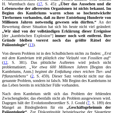
H. Wurmbach dazu (
17
, S. 45):
„Über das Aussehen und die
Lebensweise der allerersten Organismen ist nichts bekannt. Im
Beginn des Kambriums waren schon so hochentwickelte
Tierformen vorhanden, daß zu ihrer Entstehung Hunderte von
Millionen Jahren notwendig gewesen sein dürften.“
An der
Bewertung dieser Situation hat sich bis heute nicht viel geändert:
„Wir sind von der vollständigen Erklärung dieser Ereignisse
[der „kambrischen Explosion“]
immer noch weit entfernt. Ihre
Gründe bleiben vorerst noch das größte Rätsel der
Paläontologie“
(
13
).
Von diesem Problem ist in den Schulbüchern nichts zu finden:
„Erst
mit dem Kambrium tritt plötzlich eine Vielzahl von Fossilien auf“
(
12
, S. 381). Das plötzliche Auftreten wird jedoch nicht
problematisiert.
„Vor etwa 600 Millionen Jahren
[Beginn des
Kambriums, Anm.]
beginnt die Entfaltung eines reichen Tier- und
Pflanzenlebens“
(
2
, S. 459). Dieser Satz verdeckt nicht nur das
genannte Problem, sondern ist falsch. Mit Beginn des Kambriums ist
das Leben bereits in reichlicher Fülle vorhanden.
Nach dem Kambrium stellt sich das Problem der fehlenden
Zwischenglieder, das ebenfalls nicht als Problem ausgewiesen wird.
Dagegen hält der Evolutionstheoretiker S. J. Gould (
7
, S. 189) den
Mangel an Bindegliedern für ein
„Geschäftsgeheimnis der
Paläontologie“
. Zur Diskontinuität beispielsweise der Säugetiere