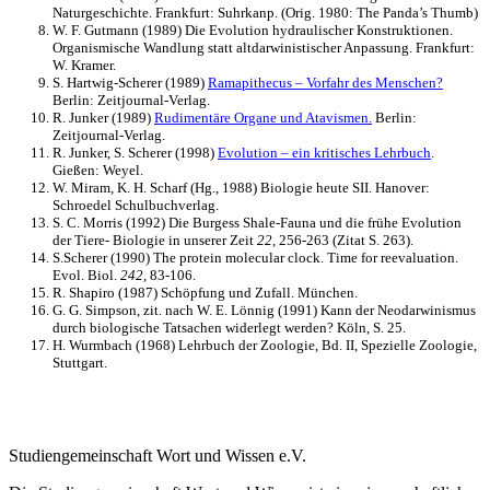
Naturgeschichte. Frankfurt: Suhrkanp. (Orig. 1980: The Panda’s Thumb)
W. F. Gutmann (1989) Die Evolution hydraulischer Konstruktionen.
Organismische Wandlung statt altdarwinistischer Anpassung. Frankfurt:
W. Kramer.
S. Hartwig-Scherer (1989)
Ramapithecus – Vorfahr des Menschen?
Berlin: Zeitjournal-Verlag.
R. Junker (1989)
Rudimentäre Organe und Atavismen.
Berlin:
Zeitjournal-Verlag.
R. Junker, S. Scherer (1998)
Evolution – ein kritisches Lehrbuch
.
Gießen: Weyel.
W. Miram, K. H. Scharf (Hg., 1988) Biologie heute SII. Hanover:
Schroedel Schulbuchverlag.
S. C. Morris (1992) Die Burgess Shale-Fauna und die frühe Evolution
der Tiere- Biologie in unserer Zeit
22
, 256-263 (Zitat S. 263).
S.Scherer (1990) The protein molecular clock. Time for reevaluation.
Evol. Biol.
242
, 83-106.
R. Shapiro (1987) Schöpfung und Zufall. München.
G. G. Simpson, zit. nach W. E. Lönnig (1991) Kann der Neodarwinismus
durch biologische Tatsachen widerlegt werden? Köln, S. 25.
H. Wurmbach (1968) Lehrbuch der Zoologie, Bd. II, Spezielle Zoologie,
Stuttgart.
Studiengemeinschaft Wort und Wissen e.V.