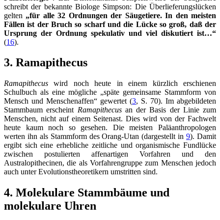
schreibt der bekannte Biologe Simpson: Die Überlieferungslücken
gelten
„für alle 32 Ordnungen der Säugetiere. In den meisten
Fällen ist der Bruch so scharf und die Lücke so groß, daß der
Ursprung der Ordnung spekulativ und viel diskutiert ist…“
(
16
).
3. Ramapithecus
Ramapithecus
wird noch heute in einem kürzlich erschienen
Schulbuch als eine mögliche „späte gemeinsame Stammform von
Mensch und Menschenaffen“ gewertet (
3
, S. 70). Im abgebildeten
Stammbaum erscheint
Ramapithecus
an der Basis der Linie zum
Menschen, nicht auf einem Seitenast. Dies wird von der Fachwelt
heute kaum noch so gesehen. Die meisten Paläanthropologen
werten ihn als Stammform des Orang-Utan (dargestellt in
9
). Damit
ergibt sich eine erhebliche zeitliche und organismische Fundlücke
zwischen postulierten affenartigen Vorfahren und den
Australopithecinen, die als Vorfahrengruppe zum Menschen jedoch
auch unter Evolutionstheoretikern umstritten sind.
4. Molekulare Stammbäume und
molekulare Uhren