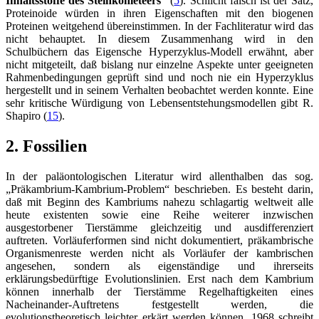
Inhaltsstoffe des Steinkohleteers“
(
5
). Schlicht falsch ist der Satz,
Proteinoide würden in ihren Eigenschaften mit den biogenen
Proteinen weitgehend übereinstimmen. In der Fachliteratur wird das
nicht behauptet. In diesem Zusammenhang wird in den
Schulbüchern das Eigensche Hyperzyklus-Modell erwähnt, aber
nicht mitgeteilt, daß bislang nur einzelne Aspekte unter geeigneten
Rahmenbedingungen geprüft sind und noch nie ein Hyperzyklus
hergestellt und in seinem Verhalten beobachtet werden konnte. Eine
sehr kritische Würdigung von Lebensentstehungsmodellen gibt R.
Shapiro (
15
).
2. Fossilien
In der paläontologischen Literatur wird allenthalben das sog.
„Präkambrium-Kambrium-Problem“ beschrieben. Es besteht darin,
daß mit Beginn des Kambriums nahezu schlagartig weltweit alle
heute existenten sowie eine Reihe weiterer inzwischen
ausgestorbener Tierstämme gleichzeitig und ausdifferenziert
auftreten. Vorläuferformen sind nicht dokumentiert, präkambrische
Organismenreste werden nicht als Vorläufer der kambrischen
angesehen, sondern als eigenständige und ihrerseits
erklärungsbedürftige Evolutionslinien. Erst nach dem Kambrium
können innerhalb der Tierstämme Regelhaftigkeiten eines
Nacheinander-Auftretens festgestellt werden, die
evolutionstheoretisch leichter erkärt werden können. 1968 schreibt