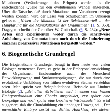
Mutationen (Veränderungen des Erbguts) werden als die
entscheidende Quelle für den evolutionären Wandel angesehen.
Über die Tatsache, daß durch Mutationen nur Variationen erzeugt
werden konnten, wird der Leser von Schulbüchern im Unklaren
gelassen.
„Neben der Mutation ist der Selektionsvorteil … der
Hauptgrund für die Manigfaltigkeit der Organismen“
(
1
, S. 353).
Dagegen schreibt der Genetiker W. Gottschalk (
6
, S. 284):
„Neue
Arten sind experimentell weder durch die schrittweise
Anhäufung von Genmutationen noch durch die Induzierung
einzelner progressiver Mutationen hergestellt worden.“
6. Biogenetische Grundregel
Die Biogenetische Grundregel besagt in ihrer heute von vielen
Biologen vertretenen Form, es gebe in der Embryonalentwicklung
der Organismen (insbesondere auch des Menschen)
Entwicklungswege und Strukturausprägungen, die nur durch eine
evolutionäre Umbildung von frühen evolutiven Stadien verstehbar
seien. Man spricht von
Rekapitulationen
. Beispiele aus Lindner
Biologie (
2
):
„Bei allen Wirbeltieren wird in einem sehr frühen
Embryonalstadium eine Chorda ausgebildet, erst später eine
knorpelige und noch später eine knöcherne Wirbelsäule.“
Es wird
suggeriert, daß die Chordabildung ein unnötiger Umweg sei.
„Der
menschliche Embryo besitzt ein dichtes Haarkleid; ein kleiner