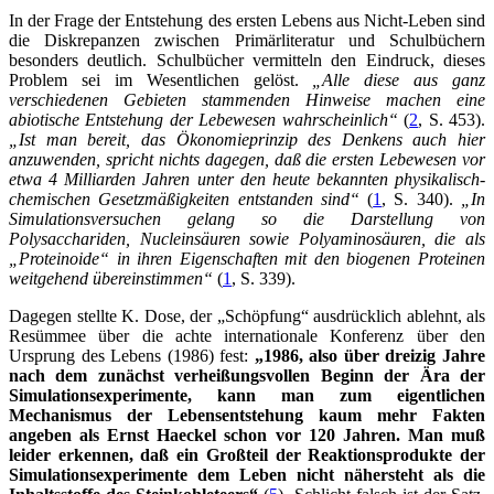
In der Frage der Entstehung des ersten Lebens aus Nicht-Leben sind
die Diskrepanzen zwischen Primärliteratur und Schulbüchern
besonders deutlich. Schulbücher vermitteln den Eindruck, dieses
Problem sei im Wesentlichen gelöst.
„Alle diese aus ganz
verschiedenen Gebieten stammenden Hinweise machen eine
abiotische Entstehung der Lebewesen wahrscheinlich“
(
2
, S. 453).
„Ist man bereit, das Ökonomieprinzip des Denkens auch hier
anzuwenden, spricht nichts dagegen, daß die ersten Lebewesen vor
etwa 4 Milliarden Jahren unter den heute bekannten physikalisch-
chemischen Gesetzmäßigkeiten entstanden sind“
(
1
, S. 340).
„In
Simulationsversuchen gelang so die Darstellung von
Polysacchariden, Nucleinsäuren sowie Polyaminosäuren, die als
„Proteinoide“ in ihren Eigenschaften mit den biogenen Proteinen
weitgehend übereinstimmen“
(
1
, S. 339).
Dagegen stellte K. Dose, der „Schöpfung“ ausdrücklich ablehnt, als
Resümmee über die achte internationale Konferenz über den
Ursprung des Lebens (1986) fest:
„1986, also über dreizig Jahre
nach dem zunächst verheißungsvollen Beginn der Ära der
Simulationsexperimente, kann man zum eigentlichen
Mechanismus der Lebensentstehung kaum mehr Fakten
angeben als Ernst Haeckel schon vor 120 Jahren. Man muß
leider erkennen, daß ein Großteil der Reaktionsprodukte der
Simulationsexperimente dem Leben nicht nähersteht als die