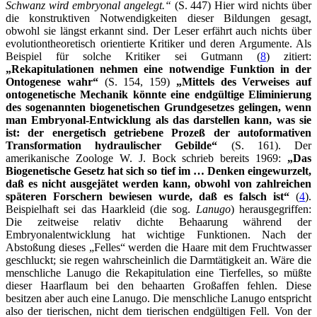
Schwanz wird embryonal angelegt.“
(S. 447) Hier wird nichts über
die konstruktiven Notwendigkeiten dieser Bildungen gesagt,
obwohl sie längst erkannt sind. Der Leser erfährt auch nichts über
evolutiontheoretisch orientierte Kritiker und deren Argumente. Als
Beispiel für solche Kritiker sei Gutmann (
8
) zitiert:
„Rekapitulationen nehmen eine notwendige Funktion in der
Ontogenese wahr“
(S. 154, 159)
„Mittels des Verweises auf
ontogenetische Mechanik könnte eine endgültige Eliminierung
des sogenannten biogenetischen Grundgesetzes gelingen, wenn
man Embryonal-Entwicklung als das darstellen kann, was sie
ist: der energetisch getriebene Prozeß der autoformativen
Transformation hydraulischer Gebilde“
(S. 161). Der
amerikanische Zoologe W. J. Bock schrieb bereits 1969:
„Das
Biogenetische Gesetz hat sich so tief im … Denken eingewurzelt,
daß es nicht ausgejätet werden kann, obwohl von zahlreichen
späteren Forschern bewiesen wurde, daß es falsch ist“
(
4
).
Beispielhaft sei das Haarkleid (die sog.
Lanugo
) herausgegriffen:
Die zeitweise relativ dichte Behaarung während der
Embryonalentwicklung hat wichtige Funktionen. Nach der
Abstoßung dieses „Felles“ werden die Haare mit dem Fruchtwasser
geschluckt; sie regen wahrscheinlich die Darmtätigkeit an. Wäre die
menschliche Lanugo die Rekapitulation eine Tierfelles, so müßte
dieser Haarflaum bei den behaarten Großaffen fehlen. Diese
besitzen aber auch eine Lanugo. Die menschliche Lanugo entspricht
also der tierischen, nicht dem tierischen endgültigen Fell. Von der