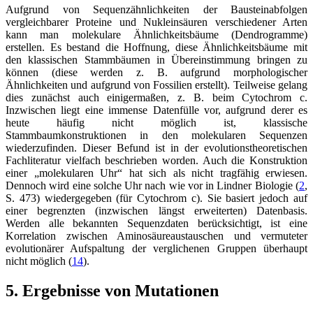
Aufgrund von Sequenzähnlichkeiten der Bausteinabfolgen
vergleichbarer Proteine und Nukleinsäuren verschiedener Arten
kann man molekulare Ähnlichkeitsbäume (Dendrogramme)
erstellen. Es bestand die Hoffnung, diese Ähnlichkeitsbäume mit
den klassischen Stammbäumen in Übereinstimmung bringen zu
können (diese werden z. B. aufgrund morphologischer
Ähnlichkeiten und aufgrund von Fossilien erstellt). Teilweise gelang
dies zunächst auch einigermaßen, z. B. beim Cytochrom c.
Inzwischen liegt eine immense Datenfülle vor, aufgrund derer es
heute häufig nicht möglich ist, klassische
Stammbaumkonstruktionen in den molekularen Sequenzen
wiederzufinden. Dieser Befund ist in der evolutionstheoretischen
Fachliteratur vielfach beschrieben worden. Auch die Konstruktion
einer „molekularen Uhr“ hat sich als nicht tragfähig erwiesen.
Dennoch wird eine solche Uhr nach wie vor in Lindner Biologie (
2
,
S. 473) wiedergegeben (für Cytochrom c). Sie basiert jedoch auf
einer begrenzten (inzwischen längst erweiterten) Datenbasis.
Werden alle bekannten Sequenzdaten berücksichtigt, ist eine
Korrelation zwischen Aminosäureaustauschen und vermuteter
evolutionärer Aufspaltung der verglichenen Gruppen überhaupt
nicht möglich (
14
).
5. Ergebnisse von Mutationen