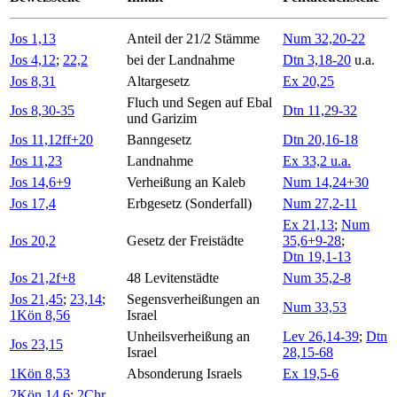
Jos 1,13
Anteil der 21/2 Stämme
Num 32,20-22
Jos 4,12
;
22,2
bei der Landnahme
Dtn 3,18-20
u.a.
Jos 8,31
Altargesetz
Ex 20,25
Fluch und Segen auf Ebal
Jos 8,30-35
Dtn 11,29-32
und Garizim
Jos 11,12ff+20
Banngesetz
Dtn 20,16-18
Jos 11,23
Landnahme
Ex 33,2 u.a.
Jos 14,6+9
Verheißung an Kaleb
Num 14,24+30
Jos 17,4
Erbgesetz (Sonderfall)
Num 27,2-11
Ex 21,13
;
Num
Jos 20,2
Gesetz der Freistädte
35,6+9-28
;
Dtn 19,1-13
Jos 21,2f+8
48 Levitenstädte
Num 35,2-8
Jos 21,45
;
23,14
;
Segensverheißungen an
Num 33,53
1Kön 8,56
Israel
Unheilsverheißung an
Lev 26,14-39
;
Dtn
Jos 23,15
Israel
28,15-68
1Kön 8,53
Absonderung Israels
Ex 19,5-6
2Kön 14,6
;
2Chr