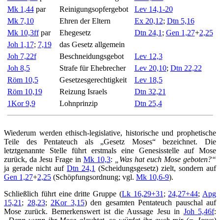
Mk 1,44
par
Reinigungsopfergebot
Lev 14,1-20
Mk 7,10
Ehren der Eltern
Ex 20,12
;
Dtn 5,16
Mk 10,3ff
par
Ehegesetz
Dtn 24,1
;
Gen 1,27
+
2,25
Joh 1,17
;
7,19
das Gesetz allgemein
Joh 7,22f
Beschneidungsgebot
Lev 12,3
Joh 8,5
Strafe für Ehebrecher
Lev 20,10
;
Dtn 22,22
Röm 10,5
Gesetzesgerechtigkeit
Lev 18,5
Röm 10,19
Reizung Israels
Dtn 32,21
1Kor 9,9
Lohnprinzip
Dtn 25,4
Wiederum werden ethisch-legislative, historische und prophetische
Teile des Pentateuch als „Gesetz Moses“ bezeichnet. Die
letztgenannte Stelle führt erstmals eine Genesisstelle auf Mose
zurück, da Jesu Frage in
Mk 10,3
:
„Was hat euch Mose geboten?“
ja gerade nicht auf
Dtn 24,1
(Scheidungsgesetz) zielt, sondern auf
Gen 1,27
+
2,25
(Schöpfungsordnung; vgl.
Mk 10,6-9
).
Schließlich führt eine dritte Gruppe (
Lk 16,29+31
;
24,27+44
;
Apg
15,21
;
28,23
;
2Kor 3,15
) den gesamten Pentateuch pauschal auf
Mose zurück. Bemerkenswert ist die Aussage Jesu in
Joh 5,46f
: