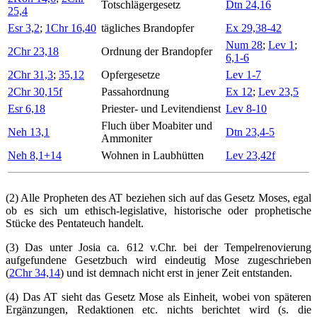
Totschlägergesetz
Dtn 24,16
25,4
Esr 3,2
;
1Chr 16,40
tägliches Brandopfer
Ex 29,38-42
Num 28
;
Lev 1
;
2Chr 23,18
Ordnung der Brandopfer
6,1-6
2Chr 31,3
;
35,12
Opfergesetze
Lev 1-7
2Chr 30,15f
Passahordnung
Ex 12
;
Lev 23,5
Esr 6,18
Priester- und Levitendienst
Lev 8-10
Fluch über Moabiter und
Neh 13,1
Dtn 23,4-5
Ammoniter
Neh 8,1+14
Wohnen in Laubhütten
Lev 23,42f
(2) Alle Propheten des AT beziehen sich auf das Gesetz Moses, egal
ob es sich um ethisch-legislative, historische oder prophetische
Stücke des Pentateuch handelt.
(3) Das unter Josia ca. 612 v.Chr. bei der Tempelrenovierung
aufgefundene Gesetzbuch wird eindeutig Mose zugeschrieben
(
2Chr 34,14
) und ist demnach nicht erst in jener Zeit entstanden.
(4) Das AT sieht das Gesetz Mose als Einheit, wobei von späteren
Ergänzungen, Redaktionen etc. nichts berichtet wird (s. die