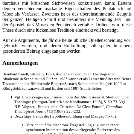
durchaus mit kritischen Sichtweisen konkurrieren kann: Erstens
deuten verschiedene markante Eigenschaften des Pentateuch auf
Mose als Verfasser. Zweitens ist es das übereinstimmende Zeugnis
der ganzen Heiligen Schrift und besonders die Meinung Jesu und
der Apostel, daß Mose den Pentateuch verfaßte. Drittens wird diese
These durch eine lückenlose Tradition eindrucksvoll bestätigt.
Auf die Argumente, die
für
die heute übliche Quellenscheidung vor-
gebracht werden, und deren Entkräftung soll später in einem
gesonderten Beitrag eingegangen werden.
Anmerkungen
Bernhard Knieß, Jahrgang 1960, studierte an der Freien Theologischen
Akademie in Seeheim und Gießen. 1985 wurde er als Lehrer für Altes und Neues
Testament an die Bibelschule Bergstraße nach Seeheim berufen (seit 1990 in
Königsfeld/Schwarzwald) und ist dort seit 1987 Studienleiter.
Vgl. Erich Zenger u.a.,
Einleitung in das Alte Testament.
Studienbücher
Theologie (Stuttgart/Berlin/Köln: Kohlhammer, 1995), S. 69-73. Vgl.
N.E. Wagner, „Pentateuchal Criticism: No Clear Future“,
Canadian
Theological Journal
13 (1967), 225-232.
Derzeitige Trends der Hypothesenbildung sind (Zenger, 71-73):
Verzicht auf die diachrone Fragestellung zugunsten einer
synchronen Interpretation des vorliegendes Endtextes des