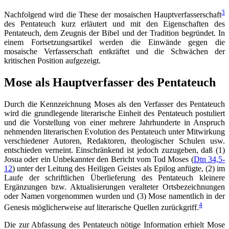
3
Nachfolgend wird die These der mosaischen Hauptverfasserschaft
des Pentateuch kurz erläutert und mit den Eigenschaften des
Pentateuch, dem Zeugnis der Bibel und der Tradition begründet. In
einem Fortsetzungsartikel werden die Einwände gegen die
mosaische Verfasserschaft entkräftet und die Schwächen der
kritischen Position aufgezeigt.
Mose als Hauptverfasser des Pentateuch
Durch die Kennzeichnung Moses als den Verfasser des Pentateuch
wird die grundlegende literarische Einheit des Pentateuch postuliert
und die Vorstellung von einer mehrere Jahrhunderte in Anspruch
nehmenden literarischen Evolution des Pentateuch unter Mitwirkung
verschiedener Autoren, Redaktoren, theologischer Schulen usw.
entschieden verneint. Einschränkend ist jedoch zuzugeben, daß (1)
Josua oder ein Unbekannter den Bericht vom Tod Moses (
Dtn 34,5-
12
) unter der Leitung des Heiligen Geistes als Epilog anfügte, (2) im
Laufe der schriftlichen Überlieferung des Pentateuch kleinere
Ergänzungen bzw. Aktualisierungen veralteter Ortsbezeichnungen
oder Namen vorgenommen wurden und (3) Mose namentlich in der
4
Genesis möglicherweise auf literarische Quellen zurückgriff.
Die zur Abfassung des Pentateuch nötige Information erhielt Mose