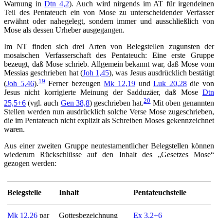
Warnung in
Dtn 4,2
). Auch wird nirgends im AT für irgendeinen
Teil des Pentateuch ein von Mose zu unterscheidender Verfasser
erwähnt oder nahegelegt, sondern immer und ausschließlich von
Mose als dessen Urheber ausgegangen.
Im NT finden sich drei Arten von Belegstellen zugunsten der
mosaischen Verfasserschaft des Pentateuch: Eine erste Gruppe
bezeugt, daß Mose schrieb. Allgemein bekannt war, daß Mose vom
Messias geschrieben hat (
Joh 1,45
), was Jesus ausdrücklich bestätigt
19
(
Joh 5,46
).
Ferner bezeugen
Mk 12,19
und
Luk 20,28
die von
Jesus nicht korrigierte Meinung der Sadduzäer, daß Mose
Dtn
20
25,5+6
(vgl. auch
Gen 38,8
) geschrieben hat.
Mit oben genannten
Stellen werden nun ausdrücklich solche Verse Mose zugeschrieben,
die im Pentateuch nicht explizit als Schreiben Moses gekennzeichnet
waren.
Aus einer zweiten Gruppe neutestamentlicher Belegstellen können
wiederum Rückschlüsse auf den Inhalt des „Gesetzes Mose“
gezogen werden:
Belegstelle
Inhalt
Pentateuchstelle
Mk 12,26
par
Gottesbezeichnung
Ex 3,2+6