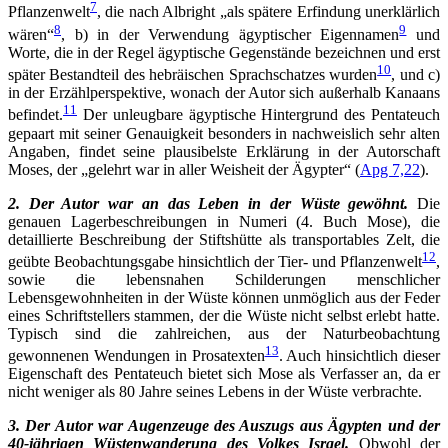
7
Pflanzenwelt
, die nach Albright „als spätere Erfindung unerklärlich
8
9
wären“
, b) in der Verwendung ägyptischer Eigennamen
und
Worte, die in der Regel ägyptische Gegenstände bezeichnen und erst
10
später Bestandteil des hebräischen Sprachschatzes wurden
, und c)
in der Erzählperspektive, wonach der Autor sich außerhalb Kanaans
11
befindet.
Der unleugbare ägyptische Hintergrund des Pentateuch
gepaart mit seiner Genauigkeit besonders in nachweislich sehr alten
Angaben, findet seine plausibelste Erklärung in der Autorschaft
Moses, der „gelehrt war in aller Weisheit der Ägypter“ (
Apg 7,22
).
2. Der Autor war an das Leben in der Wüste gewöhnt.
Die
genauen Lagerbeschreibungen in Numeri (4. Buch Mose), die
detaillierte Beschreibung der Stiftshütte als transportables Zelt, die
12
geübte Beobachtungsgabe hinsichtlich der Tier- und Pflanzenwelt
,
sowie die lebensnahen Schilderungen menschlicher
Lebensgewohnheiten in der Wüste können unmöglich aus der Feder
eines Schriftstellers stammen, der die Wüste nicht selbst erlebt hatte.
Typisch sind die zahlreichen, aus der Naturbeobachtung
13
gewonnenen Wendungen in Prosatexten
. Auch hinsichtlich dieser
Eigenschaft des Pentateuch bietet sich Mose als Verfasser an, da er
nicht weniger als 80 Jahre seines Lebens in der Wüste verbrachte.
3. Der Autor war Augenzeuge des Auszugs aus Ägypten und der
40-jährigen Wüstenwanderung des Volkes Israel.
Obwohl der