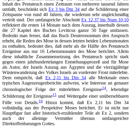
Inhalt des Pentateuch einen Zeitraum von mehreren tausend Jahren
umfaßt, beschränkt sich
Ex 3 bis Dtn 34
auf die Schilderung einer
Zeitspanne von rund 40 Jahren, die wiederum sehr ungleichmäßig
verteilt sind. Der umfangreiche Abschnitt
Ex 12,37 bis Num 10,10
reflektiert die ersten 14 Monate nach dem Auszug, innerhalb dessen
die 27 Kapitel des Buches Leviticus ganze 50 Tage umfassen.
Bedenkt man ferner, daß das Buch Deuteronomium den Anspruch
erhebt, die Reden des Mose in dessen letzten beiden Lebensmonaten
zu enthalten, bedeutet dies, daß mehr als die Hälfte des Pentateuch
Ereignisse aus nur 16 Lebensmonaten des Mose berichtet. Allein
diese inhaltliche Zusammensetzung des Pentateuch spricht stark
gegen einen jahrhundertelangen Entstehungsprozeß und für Mose
als Autor, der Israels Auszug aus Ägypten und die vierzigjährige
Wüstenwanderung des Volkes Israels an vorderster Front miterlebte.
Dem entspricht, daß
Ex 2,11 bis Dtn 34
alle Merkmale eines
typischen Augenzeugenberichts aufweist, wie Interesse an genauer
14
chronologischer Folge der miterlebten Ereignisse
, lebendige
15
Schilderung der Ereignisse
und Weitergabe einer unübersehbaren
16
Fülle von Details.
Hinzu kommt, daß Ex 2,11 bis Dtn 34
vollständig aus der Perspektive Moses berichtet. Er ist nicht nur
Hauptfigur fast aller historisch-erzählender Teile ab Ex 2, sondern
auch der alleinige Vermittler überaus umfangreicher
Direktoffenbarungen Gottes.