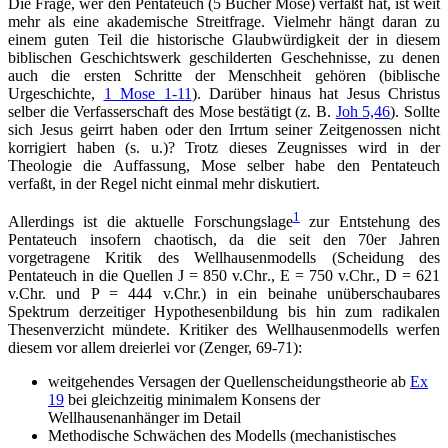
Die Frage, wer den Pentateuch (5 Bücher Mose) verfaßt hat, ist weit
mehr als eine akademische Streitfrage. Vielmehr hängt daran zu
einem guten Teil die historische Glaubwürdigkeit der in diesem
biblischen Geschichtswerk geschilderten Geschehnisse, zu denen
auch die ersten Schritte der Menschheit gehören (biblische
Urgeschichte,
1 Mose 1-11
). Darüber hinaus hat Jesus Christus
selber die Verfasserschaft des Mose bestätigt (z. B.
Joh 5,46
). Sollte
sich Jesus geirrt haben oder den Irrtum seiner Zeitgenossen nicht
korrigiert haben (s. u.)? Trotz dieses Zeugnisses wird in der
Theologie die Auffassung, Mose selber habe den Pentateuch
verfaßt, in der Regel nicht einmal mehr diskutiert.
1
Allerdings ist die aktuelle Forschungslage
zur Entstehung des
Pentateuch insofern chaotisch, da die seit den 70er Jahren
vorgetragene Kritik des Wellhausenmodells (Scheidung des
Pentateuch in die Quellen J = 850 v.Chr., E = 750 v.Chr., D = 621
v.Chr. und P = 444 v.Chr.) in ein beinahe unüberschaubares
Spektrum derzeitiger Hypothesenbildung bis hin zum radikalen
Thesenverzicht mündete. Kritiker des Wellhausenmodells werfen
diesem vor allem dreierlei vor (Zenger, 69-71):
weitgehendes Versagen der Quellenscheidungstheorie ab
Ex
19
bei gleichzeitig minimalem Konsens der
Wellhausenanhänger im Detail
Methodische Schwächen des Modells (mechanistisches