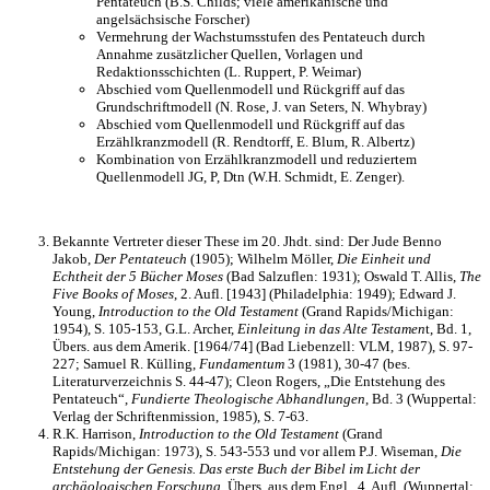
Pentateuch (B.S. Childs; viele amerikanische und
angelsächsische Forscher)
Vermehrung der Wachstumsstufen des Pentateuch durch
Annahme zusätzlicher Quellen, Vorlagen und
Redaktionsschichten (L. Ruppert, P. Weimar)
Abschied vom Quellenmodell und Rückgriff auf das
Grundschriftmodell (N. Rose, J. van Seters, N. Whybray)
Abschied vom Quellenmodell und Rückgriff auf das
Erzählkranzmodell (R. Rendtorff, E. Blum, R. Albertz)
Kombination von Erzählkranzmodell und reduziertem
Quellenmodell JG, P, Dtn (W.H. Schmidt, E. Zenger).
Bekannte Vertreter dieser These im 20. Jhdt. sind: Der Jude Benno
Jakob,
Der Pentateuch
(1905); Wilhelm Möller,
Die Einheit und
Echtheit der 5 Bücher Moses
(Bad Salzuflen: 1931); Oswald T. Allis,
The
Five Books of Moses
, 2. Aufl. [1943] (Philadelphia: 1949); Edward J.
Young,
Introduction to the Old Testament
(Grand Rapids/Michigan:
1954), S. 105-153, G.L. Archer,
Einleitung in das Alte Testamen
t, Bd. 1,
Übers. aus dem Amerik. [1964/74] (Bad Liebenzell: VLM, 1987), S. 97-
227; Samuel R. Külling,
Fundamentum
3 (1981), 30-47 (bes.
Literaturverzeichnis S. 44-47); Cleon Rogers, „Die Entstehung des
Pentateuch“,
Fundierte Theologische Abhandlungen
, Bd. 3 (Wuppertal:
Verlag der Schriftenmission, 1985), S. 7-63.
R.K. Harrison,
Introduction to the Old Testament
(Grand
Rapids/Michigan: 1973), S. 543-553 und vor allem P.J. Wiseman,
Die
Entstehung der Genesis. Das erste Buch der Bibel im Licht der
archäologischen Forschung
, Übers. aus dem Engl., 4. Aufl. (Wuppertal: