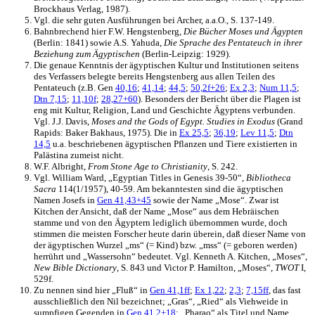
Brockhaus Verlag, 1987).
Vgl. die sehr guten Ausführungen bei Archer, a.a.O., S. 137-149.
Bahnbrechend hier F.W. Hengstenberg,
Die Bücher Moses und Ägypten
(Berlin: 1841) sowie A.S. Yahuda,
Die Sprache des Pentateuch in ihrer
Beziehung zum Ägyptischen
(Berlin-Leipzig: 1929).
Die genaue Kenntnis der ägyptischen Kultur und Institutionen seitens
des Verfassers belegte bereits Hengstenberg aus allen Teilen des
Pentateuch (z.B. Gen
40,16
;
41,14
;
44,5
;
50,2f+26
;
Ex 2,3
;
Num 11,5
;
Dtn 7,15
;
11,10f
;
28,27+60
). Besonders der Bericht über die Plagen ist
eng mit Kultur, Religion, Land und Geschichte Ägyptens verbunden.
Vgl. J.J. Davis,
Moses and the Gods of Egypt. Studies in Exodus
(Grand
Rapids: Baker Bakhaus, 1975). Die in
Ex 25,5
;
36,19
;
Lev 11,5
;
Dtn
14,5
u.a. beschriebenen ägyptischen Pflanzen und Tiere existierten in
Palästina zumeist nicht.
W.F. Albright,
From Stone Age to Christianity
, S. 242.
Vgl. William Ward, „Egyptian Titles in Genesis 39-50“,
Bibliotheca
Sacra
114(1/1957), 40-59. Am bekanntesten sind die ägyptischen
Namen Josefs in
Gen 41,43+45
sowie der Name „Mose“. Zwar ist
Kitchen der Ansicht, daß der Name „Mose“ aus dem Hebräischen
stamme und von den Ägyptern lediglich übernommen wurde, doch
stimmen die meisten Forscher heute darin überein, daß dieser Name von
der ägyptischen Wurzel „ms“ (= Kind) bzw. „mss“ (= geboren werden)
herrührt und „Wassersohn“ bedeutet. Vgl. Kenneth A. Kitchen, „Moses“,
New Bible Dictionary
, S. 843 und Victor P. Hamilton, „Moses“,
TWOT
I,
529f.
Zu nennen sind hier „Fluß“ in
Gen 41,1ff
;
Ex 1,22
;
2,3
;
7,15ff
, das fast
ausschließlich den Nil bezeichnet; „Gras“, „Ried“ als Viehweide in
sumpfigen Gegenden in
Gen 41,2+18
; „Pharao“ als Titel und Name