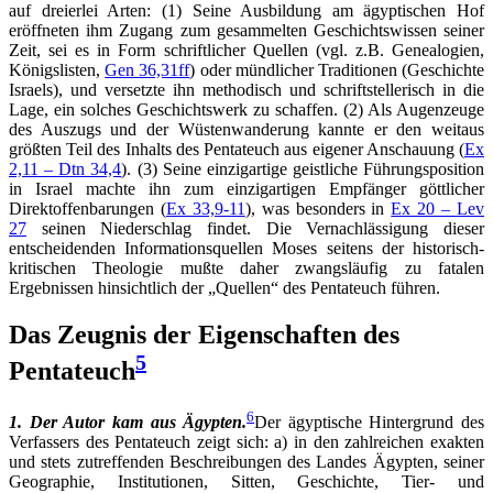
auf dreierlei Arten: (1) Seine Ausbildung am ägyptischen Hof
eröffneten ihm Zugang zum gesammelten Geschichtswissen seiner
Zeit, sei es in Form schriftlicher Quellen (vgl. z.B. Genealogien,
Königslisten,
Gen 36,31ff
) oder mündlicher Traditionen (Geschichte
Israels), und versetzte ihn methodisch und schriftstellerisch in die
Lage, ein solches Geschichtswerk zu schaffen. (2) Als Augenzeuge
des Auszugs und der Wüstenwanderung kannte er den weitaus
größten Teil des Inhalts des Pentateuch aus eigener Anschauung (
Ex
2,11 – Dtn 34,4
). (3) Seine einzigartige geistliche Führungsposition
in Israel machte ihn zum einzigartigen Empfänger göttlicher
Direktoffenbarungen (
Ex 33,9-11
), was besonders in
Ex 20 – Lev
27
seinen Niederschlag findet. Die Vernachlässigung dieser
entscheidenden Informationsquellen Moses seitens der historisch-
kritischen Theologie mußte daher zwangsläufig zu fatalen
Ergebnissen hinsichtlich der „Quellen“ des Pentateuch führen.
Das Zeugnis der Eigenschaften des
5
Pentateuch
6
1. Der Autor kam aus Ägypten.
Der ägyptische Hintergrund des
Verfassers des Pentateuch zeigt sich: a) in den zahlreichen exakten
und stets zutreffenden Beschreibungen des Landes Ägypten, seiner
Geographie, Institutionen, Sitten, Geschichte, Tier- und