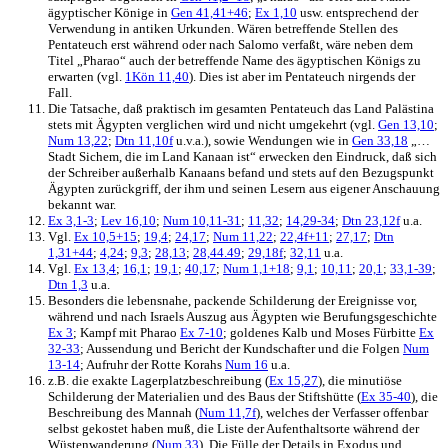
ägyptischer Könige in
Gen 41,41+46
;
Ex 1,10
usw. entsprechend der
Verwendung in antiken Urkunden. Wären betreffende Stellen des
Pentateuch erst während oder nach Salomo verfaßt, wäre neben dem
Titel „Pharao“ auch der betreffende Name des ägyptischen Königs zu
erwarten (vgl.
1Kön 11,40
). Dies ist aber im Pentateuch nirgends der
Fall.
Die Tatsache, daß praktisch im gesamten Pentateuch das Land Palästina
stets mit Ägypten verglichen wird und nicht umgekehrt (vgl.
Gen 13,10
;
Num 13,22
;
Dtn 11,10f
u.v.a.), sowie Wendungen wie in
Gen 33,18
„…
Stadt Sichem, die im Land Kanaan ist“ erwecken den Eindruck, daß sich
der Schreiber außerhalb Kanaans befand und stets auf den Bezugspunkt
Ägypten zurückgriff, der ihm und seinen Lesern aus eigener Anschauung
bekannt war.
Ex 3,1-3
;
Lev 16,10
;
Num 10,11-31
;
11,32
;
14,29-34
;
Dtn 23,12f
u.a.
Vgl.
Ex 10,5+15
;
19,4
;
24,17
;
Num 11,22
;
22,4f+11
;
27,17
;
Dtn
1,31+44
;
4,24
;
9,3
;
28,13
;
28,44.49
;
29,18f
;
32,11
u.a.
Vgl.
Ex 13,4
;
16,1
;
19,1
;
40,17
;
Num 1,1+18
;
9,1
;
10,11
;
20,1
;
33,1-39
;
Dtn 1,3
u.a.
Besonders die lebensnahe, packende Schilderung der Ereignisse vor,
während und nach Israels Auszug aus Ägypten wie Berufungsgeschichte
Ex 3
; Kampf mit Pharao
Ex 7-10
; goldenes Kalb und Moses Fürbitte
Ex
32-33
; Aussendung und Bericht der Kundschafter und die Folgen
Num
13-14
; Aufruhr der Rotte Korahs
Num 16
u.a.
z.B. die exakte Lagerplatzbeschreibung (
Ex 15,27
), die minutiöse
Schilderung der Materialien und des Baus der Stiftshütte (
Ex 35-40
), die
Beschreibung des Mannah (
Num 11,7f
), welches der Verfasser offenbar
selbst gekostet haben muß, die Liste der Aufenthaltsorte während der
Wüstenwanderung (
Num 33
). Die Fülle der Details in Exodus und