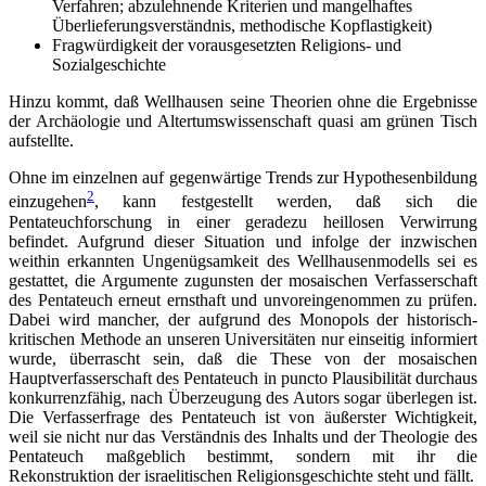
Verfahren; abzulehnende Kriterien und mangelhaftes
Überlieferungsverständnis, methodische Kopflastigkeit)
Fragwürdigkeit der vorausgesetzten Religions- und
Sozialgeschichte
Hinzu kommt, daß Wellhausen seine Theorien ohne die Ergebnisse
der Archäologie und Altertumswissenschaft quasi am grünen Tisch
aufstellte.
Ohne im einzelnen auf gegenwärtige Trends zur Hypothesenbildung
2
einzugehen
, kann festgestellt werden, daß sich die
Pentateuchforschung in einer geradezu heillosen Verwirrung
befindet. Aufgrund dieser Situation und infolge der inzwischen
weithin erkannten Ungenügsamkeit des Wellhausenmodells sei es
gestattet, die Argumente zugunsten der mosaischen Verfasserschaft
des Pentateuch erneut ernsthaft und unvoreingenommen zu prüfen.
Dabei wird mancher, der aufgrund des Monopols der historisch-
kritischen Methode an unseren Universitäten nur einseitig informiert
wurde, überrascht sein, daß die These von der mosaischen
Hauptverfasserschaft des Pentateuch in puncto Plausibilität durchaus
konkurrenzfähig, nach Überzeugung des Autors sogar überlegen ist.
Die Verfasserfrage des Pentateuch ist von äußerster Wichtigkeit,
weil sie nicht nur das Verständnis des Inhalts und der Theologie des
Pentateuch maßgeblich bestimmt, sondern mit ihr die
Rekonstruktion der israelitischen Religionsgeschichte steht und fällt.