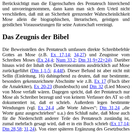
Berücksichtigt man die Eigenschaften des Pentateuch hinreichend
und unvoreingenommen, dann kann man sich dem Urteil nicht
verschließen, daß mit an Sicherheit grenzender Wahrscheinlichkeit
Mose allein die biographischen, literarischen, geistigen und
geistlichen Voraussetzungen für seine Autorschaft vereinigt.
Das Zeugnis der Bibel
Die Beweisstellen des Pentateuch umfassen direkte Schreibbefehle
Gottes an Mose (z.B.
Ex 17,14
;
34,27
) und Zeugnisse vom
Schreiben Moses (
Ex 24,4
;
Num 33,2
;
Dtn 31,9+22+24)
. Darüber
hinaus wird der Inhalt des Deuteronomiums ausdrücklich auf Mose
zurückgeführt (
Dtn 1,1-5
;
4,44f
). Dieser Befund ist aber nicht mit
Sellin (Einleitung, 16) dahingehend zu deuten, daß nur bestimmte,
besonders gekennzeichnete Abschnitte wie z.B.
Ex 17
(Fluch über
die Amalekiter),
Ex 20-23
(Bundesbuch) und
Dtn 32
(Lied Moses)
von Mose verfaßt wären. Dagegen spricht, daß der Pentateuch nur
Mose als Schreiber bezeugt und von keinem Verfasser des AT so oft
dokumentiert ist, daß er schrieb. Außerdem legen bestimmte
Wendungen (vgl.
Ex 24,4
„alle Worte Jahwes“;
Dtn 31,24
„die
Worte ganz ausgeschrieben“ u.a.) den Schluß nahe, daß Mose auch
für die Niederschrift anderer Teile des Pentateuch zuständig ist,
zumal mehrfach gesagt wird, daß er in ein Buch schrieb (
Ex 17,14
;
Dtn 28,58
;
31,24
). Von einer späteren Ergänzung des Gesetzbuches