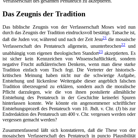
Verfasserschaft des gesamten Pentateuch zu akzeptieren.
Das Zeugnis der Tradition
Das biblische Zeugnis von der Verfasserschaft Moses wird nun
durch das Zeugnis der Tradition eindrucksvoll bestätigt. Tatsache ist,
21
daß die Juden vor, während und nach der Zeit Jesu
die mosaische
22
Verfasserschaft des Pentateuch allgemein, ununterbrochen
und
23
unabhängig vom eigenen theologischen Standort
akzeptierten. Es
ist sicher kein Kennzeichen von Wissenschaftlichkeit, sondern
negative Frucht aufklärerischen Denkens, wenn man diese starke
Tradition einfach vom Tisch fegt. Die Vertreter der historisch-
kritischen Meinung haben nicht nur die schwierige Aufgabe,
Entstehung und lückenlose Weitergabe dieser angeblich falschen
Tradition überzeugend zu erklären, sondern auch die moralische
Pflicht darzulegen, wie die von ihnen postulierte allmähliche
Entstehung des Pentateuch in der Geschichte keinerlei Spuren
hinterlassen konnte. Wie könnte ein angenommener schriftlicher
Entstehungsprozeß des Pentateuch vom 10. Jhdt. v. Chr. (J) bis zur
Endredaktion des Pentateuch um 400 v. Chr. vergessen werden oder
vergessen gemacht werden?
Zusammenfassend läßt sich konstatieren, daß die These von der
mosaischen Verfasserschaft des Pentateuch in puncto Plausibilität