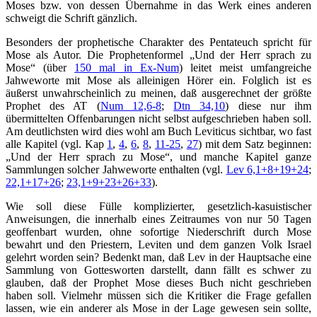
Moses bzw. von dessen Übernahme in das Werk eines anderen
schweigt die Schrift gänzlich.
Besonders der prophetische Charakter des Pentateuch spricht für
Mose als Autor. Die Prophetenformel „Und der Herr sprach zu
Mose“ (über
150 mal in Ex-Num
) leitet meist umfangreiche
Jahweworte mit Mose als alleinigen Hörer ein. Folglich ist es
äußerst unwahrscheinlich zu meinen, daß ausgerechnet der größte
Prophet des AT (
Num 12,6-8
;
Dtn 34,10
) diese nur ihm
übermittelten Offenbarungen nicht selbst aufgeschrieben haben soll.
Am deutlichsten wird dies wohl am Buch Leviticus sichtbar, wo fast
alle Kapitel (vgl. Kap
1
,
4
,
6
,
8
,
11-25
,
27
) mit dem Satz beginnen:
„Und der Herr sprach zu Mose“, und manche Kapitel ganze
Sammlungen solcher Jahweworte enthalten (vgl.
Lev 6,1+8+19+24
;
22,1+17+26
;
23,1+9+23+26+33
).
Wie soll diese Fülle komplizierter, gesetzlich-kasuistischer
Anweisungen, die innerhalb eines Zeitraumes von nur 50 Tagen
geoffenbart wurden, ohne sofortige Niederschrift durch Mose
bewahrt und den Priestern, Leviten und dem ganzen Volk Israel
gelehrt worden sein? Bedenkt man, daß Lev in der Hauptsache eine
Sammlung von Gottesworten darstellt, dann fällt es schwer zu
glauben, daß der Prophet Mose dieses Buch nicht geschrieben
haben soll. Vielmehr müssen sich die Kritiker die Frage gefallen
lassen, wie ein anderer als Mose in der Lage gewesen sein sollte,