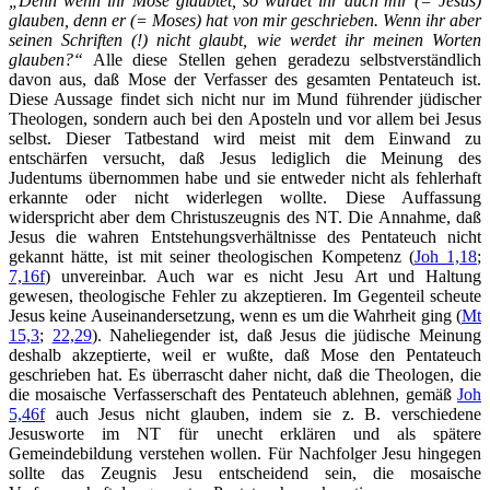
„Denn wenn ihr Mose glaubtet, so würdet ihr auch mir (= Jesus)
glauben, denn er (= Moses) hat von mir geschrieben. Wenn ihr aber
seinen Schriften (!) nicht glaubt, wie werdet ihr meinen Worten
glauben?“
Alle diese Stellen gehen geradezu selbstverständlich
davon aus, daß Mose der Verfasser des gesamten Pentateuch ist.
Diese Aussage findet sich nicht nur im Mund führender jüdischer
Theologen, sondern auch bei den Aposteln und vor allem bei Jesus
selbst. Dieser Tatbestand wird meist mit dem Einwand zu
entschärfen versucht, daß Jesus lediglich die Meinung des
Judentums übernommen habe und sie entweder nicht als fehlerhaft
erkannte oder nicht widerlegen wollte. Diese Auffassung
widerspricht aber dem Christuszeugnis des NT. Die Annahme, daß
Jesus die wahren Entstehungsverhältnisse des Pentateuch nicht
gekannt hätte, ist mit seiner theologischen Kompetenz (
Joh 1,18
;
7,16f
) unvereinbar. Auch war es nicht Jesu Art und Haltung
gewesen, theologische Fehler zu akzeptieren. Im Gegenteil scheute
Jesus keine Auseinandersetzung, wenn es um die Wahrheit ging (
Mt
15,3
;
22,29
). Naheliegender ist, daß Jesus die jüdische Meinung
deshalb akzeptierte, weil er wußte, daß Mose den Pentateuch
geschrieben hat. Es überrascht daher nicht, daß die Theologen, die
die mosaische Verfasserschaft des Pentateuch ablehnen, gemäß
Joh
5,46f
auch Jesus nicht glauben, indem sie z. B. verschiedene
Jesusworte im NT für unecht erklären und als spätere
Gemeindebildung verstehen wollen. Für Nachfolger Jesu hingegen
sollte das Zeugnis Jesu entscheidend sein, die mosaische