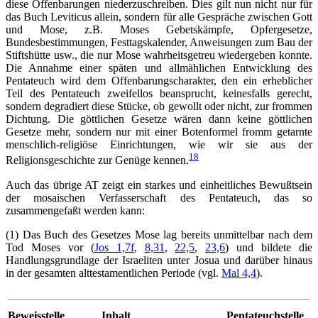
diese Offenbarungen niederzuschreiben. Dies gilt nun nicht nur für
das Buch Leviticus allein, sondern für alle Gespräche zwischen Gott
und Mose, z.B. Moses Gebetskämpfe, Opfergesetze,
Bundesbestimmungen, Festtagskalender, Anweisungen zum Bau der
Stiftshütte usw., die nur Mose wahrheitsgetreu wiedergeben konnte.
Die Annahme einer späten und allmählichen Entwicklung des
Pentateuch wird dem Offenbarungscharakter, den ein erheblicher
Teil des Pentateuch zweifellos beansprucht, keinesfalls gerecht,
sondern degradiert diese Stücke, ob gewollt oder nicht, zur frommen
Dichtung. Die göttlichen Gesetze wären dann keine göttlichen
Gesetze mehr, sondern nur mit einer Botenformel fromm getarnte
menschlich-religiöse Einrichtungen, wie wir sie aus der
18
Religionsgeschichte zur Genüge kennen.
Auch das übrige AT zeigt ein starkes und einheitliches Bewußtsein
der mosaischen Verfasserschaft des Pentateuch, das so
zusammengefaßt werden kann:
(1) Das Buch des Gesetzes Mose lag bereits unmittelbar nach dem
Tod Moses vor (
Jos 1,7f
,
8,31
,
22,5
,
23,6
) und bildete die
Handlungsgrundlage der Israeliten unter Josua und darüber hinaus
in der gesamten alttestamentlichen Periode (vgl.
Mal 4,4
).
Beweisstelle
Inhalt
Pentateuchstelle