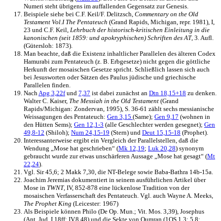
Numeri steht übrigens im auffallenden Gegensatz zur Genesis.
Beispiele siehe bei C.F. Keil/F. Delitzsch,
Commentary on the Old
Testament Vol.I The Pentateuch
(Grand Rapids, Michigan, repr. 1981), I,
23 und C.F. Keil,
Lehrbuch der historisch-kritischen Einleitung in die
kanonischen
(seit 1859: und apokryphischen) Schriften des AT
, 3. Aufl.
(Gütersloh: 1873).
Man beachte, daß die Existenz inhaltlicher Parallelen des älteren Codex
Hamurabi zum Pentateuch (z. B. Erbgesetze) nicht gegen die göttliche
Herkunft der mosaischen Gesetze spricht. Schließlich lassen sich auch
bei Jesusworten oder Sätzen des Paulus jüdische und griechische
Parallelen finden.
Nach
Apg 3,22f
und
7,37
ist dabei zunächst an
Dtn 18,15+18
zu denken.
Walter C. Kaiser,
The Messiah in the Old Testament
(Grand
Rapids/Michigan: Zondervan, 1995), S. 36-61 zählt sechs messianische
Weissagungen des Pentateuch:
Gen 3,15
(Same);
Gen 9,17
(wohnen in
den Hütten Sems);
Gen 12,1-3
(alle Geschlechter werden gesegnet);
Gen
49,8-12
(Shiloh);
Num 24,15-19
(Stern) und
Deut 15,15-18
(Prophet).
Interessanterweise ergibt ein Vergleich der Parallelstellen, daß die
Wendung „Mose hat geschrieben“ (
Mk 12,19
;
Luk 20,28
) synonym
gebraucht wurde zur etwas unschärferen Aussage „Mose hat gesagt“ (
Mt
22,24
).
Vgl. Sir 45,6; 2 Makk 7,30, die NT-Belege sowie Baba-Bathra 14b-15a.
Joachim Jeremias dokumentiert in seinem ausführlichen Artikel über
Mose in
TWNT
, IV, 852-878 eine lückenlose Tradition von der
mosaischen Verfasserschaft des Pentateuch. Vgl. auch Wayne A. Meeks,
The Prophet King
(Leicester: 1967)
Als Beispiele können Philo (De Op. Mun.; Vit. Mos. 3,39), Josephus
(Ant. Jud. I,18ff; IV,8,48) und die Sekte von Qumran (1QS 1,3; 5,8;