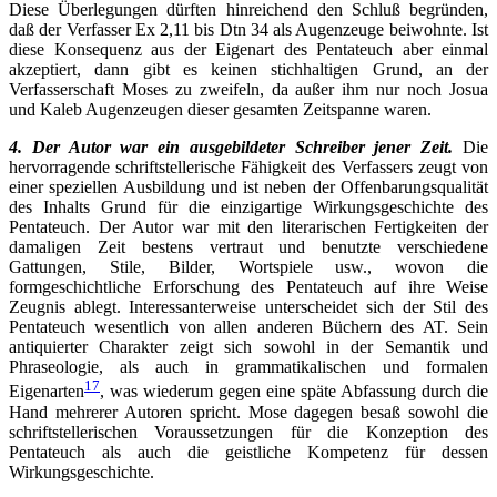
Diese Überlegungen dürften hinreichend den Schluß begründen,
daß der Verfasser Ex 2,11 bis Dtn 34 als Augenzeuge beiwohnte. Ist
diese Konsequenz aus der Eigenart des Pentateuch aber einmal
akzeptiert, dann gibt es keinen stichhaltigen Grund, an der
Verfasserschaft Moses zu zweifeln, da außer ihm nur noch Josua
und Kaleb Augenzeugen dieser gesamten Zeitspanne waren.
4. Der Autor war ein ausgebildeter Schreiber jener Zeit.
Die
hervorragende schriftstellerische Fähigkeit des Verfassers zeugt von
einer speziellen Ausbildung und ist neben der Offenbarungsqualität
des Inhalts Grund für die einzigartige Wirkungsgeschichte des
Pentateuch. Der Autor war mit den literarischen Fertigkeiten der
damaligen Zeit bestens vertraut und benutzte verschiedene
Gattungen, Stile, Bilder, Wortspiele usw., wovon die
formgeschichtliche Erforschung des Pentateuch auf ihre Weise
Zeugnis ablegt. Interessanterweise unterscheidet sich der Stil des
Pentateuch wesentlich von allen anderen Büchern des AT. Sein
antiquierter Charakter zeigt sich sowohl in der Semantik und
Phraseologie, als auch in grammatikalischen und formalen
17
Eigenarten
, was wiederum gegen eine späte Abfassung durch die
Hand mehrerer Autoren spricht. Mose dagegen besaß sowohl die
schriftstellerischen Voraussetzungen für die Konzeption des
Pentateuch als auch die geistliche Kompetenz für dessen
Wirkungsgeschichte.