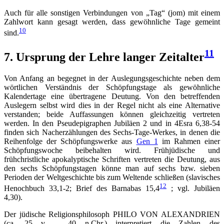
Auch für alle sonstigen Verbindungen von „Tag“ (jom) mit einem
Zahlwort kann gesagt werden, dass gewöhnliche Tage gemeint
10
sind.
11
7. Ursprung der Lehre langer Zeitalter
Von Anfang an begegnet in der Auslegungsgeschichte neben dem
wörtlichen Verständnis der Schöpfungstage als gewöhnliche
Kalendertage eine übertragene Deutung. Von den betreffenden
Auslegern selbst wird dies in der Regel nicht als eine Alternative
verstanden; beide Auffassungen können gleichzeitig vertreten
werden. In den Pseudepigraphen Jubiläen 2 und in 4Esra 6,38-54
finden sich Nacherzählungen des Sechs-Tage-Werkes, in denen die
Reihenfolge der Schöpfungswerke aus
Gen 1
im Rahmen einer
Schöpfungswoche beibehalten wird. Frühjüdische und
frühchristliche apokalyptische Schriften vertreten die Deutung, aus
den sechs Schöpfungstagen könne man auf sechs bzw. sieben
Perioden der Weltgeschichte bis zum Weltende schließen (slavisches
12
Henochbuch 33,1-2; Brief des Barnabas 15,4
; vgl. Jubiläen
4,30).
Der jüdische Religionsphilosoph PHILO VON ALEXANDRIEN
(ca. 25 v. – 40 n.Chr.) interpretiert die Zahlen des