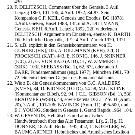
430.
F. DELITZSCH, Commentar über die Genesis, 3.Aufl.
Leipzig 1860, 101-106; 4.Aufl. 1872, 84-87. Sein
Kompanion C.F. KEIL, Genesis und Exodus, BC (1878),
4.Aufl. Gießen, Basel 1983, 13f, und A. DILLMANN,
Genesis, KEH, 6.Aufl. Leipzig 1892, 22f, widerlegen
DELITZSCH’ Argumente im Einzelnen, ebenso K. BARTH,
Die Kirchliche Dogmatik, III/1, 4.Aufl. Zürich 1970, 137f.
S. z.B. explizit in den Genesiskommentaren von H.
GUNKEL (HK), 106, A. DILLMANN (KEH), 22f, O.
PROCKSCH (KAT), 443, E. KÖNIG, 146, J. SKINNER
(ICC), 21, G. VON RAD (ATD), 51, W. ZIMMERLI
(ZBK), 103f, SEEBASS (Bd. 1), 62, 67f, oder auch J.
BARR, Fundamentalismus (engl. 1977), München 1981, 70-
72, ein entschiedener Gegner des Fundamentalismus.
Wie z.B. die Genesiskommentare von G.C. AALDERS
(KVHS), 84, D. KIDNER (TOTC), 54-58, M.G. KLINE
(Kommentar zur Bibel), 92, 94, J.C.L. GIBSON (Bd. 1), 53f,
BRÄUMER (WStB), 44, sowie bereits DELITZSCH (Anm.
20), 3.Aufl., 101-106; BAVINCK (Anm. 11), 495-500, und
E.J. YOUNG, Studies in Genesis 1, Grand Rapids 1964, 104.
W. GESENIUS, Hebräisches und aramäisches
Handwörterbuch über das Alte Testament, Lfg. 2, Hg. H.
DONNER, 18.Aufl. Berlin 1995, 452; L. KOEHLER, W.
BAUMGARTNER, Hebräisches und Aramäisches Lexikon