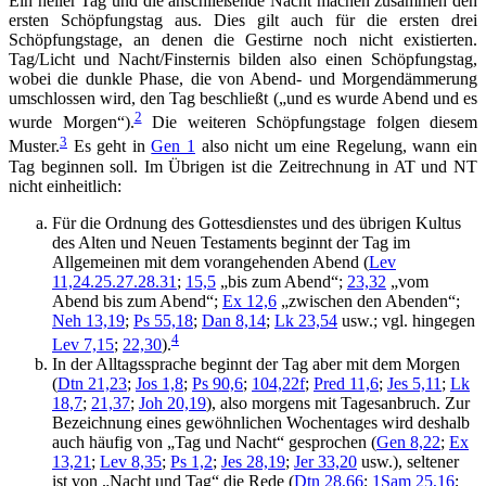
Ein heller Tag und die anschließende Nacht machen zusammen den
ersten Schöpfungstag aus. Dies gilt auch für die ersten drei
Schöpfungstage, an denen die Gestirne noch nicht existierten.
Tag/Licht und Nacht/Finsternis bilden also einen Schöpfungstag,
wobei die dunkle Phase, die von Abend- und Morgendämmerung
umschlossen wird, den Tag beschließt („und es wurde Abend und es
2
wurde Morgen“).
Die weiteren Schöpfungstage folgen diesem
3
Muster.
Es geht in
Gen 1
also nicht um eine Regelung, wann ein
Tag beginnen soll. Im Übrigen ist die Zeitrechnung in AT und NT
nicht einheitlich:
Für die Ordnung des Gottesdienstes und des übrigen Kultus
des Alten und Neuen Testaments beginnt der Tag im
Allgemeinen mit dem vorangehenden Abend (
Lev
11,24.25.27.28.31
;
15,5
„bis zum Abend“;
23,32
„vom
Abend bis zum Abend“;
Ex 12,6
„zwischen den Abenden“;
Neh 13,19
;
Ps 55,18
;
Dan 8,14
;
Lk 23,54
usw.; vgl. hingegen
4
Lev 7,15
;
22,30
).
In der Alltagssprache beginnt der Tag aber mit dem Morgen
(
Dtn 21,23
;
Jos 1,8
;
Ps 90,6
;
104,22f
;
Pred 11,6
;
Jes 5,11
;
Lk
18,7
;
21,37
;
Joh 20,19
), also morgens mit Tagesanbruch. Zur
Bezeichnung eines gewöhnlichen Wochentages wird deshalb
auch häufig von „Tag und Nacht“ gesprochen (
Gen 8,22
;
Ex
13,21
;
Lev 8,35
;
Ps 1,2
;
Jes 28,19
;
Jer 33,20
usw.), seltener
ist von „Nacht und Tag“ die Rede (
Dtn 28,66
;
1Sam 25,16
;