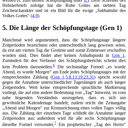
werden (s. zum siebten Schöpfungstag unter
6.
). Dem Schreiber des
Hebräerbriefs zufolge hat die Ruhe Gottes am siebten Tag
Zeichencharakter und ist ein Bild für die ewige „Sabbatruhe des
Volkes Gottes“ (
4,9
).
5. Die Länge der Schöpfungstage (Gen 1)
Manchmal wird argumentiert, dass die Schöpfungstage längere
Zeitperioden bezeichnen oder unterschiedlich lang gewesen seien,
da erst am vierten Tag die Gestirne und somit Zeitmesser erschaffen
worden sind. Dies findet aber keinen Anhaltspunkt in
Gen 1
.
Zumindest für den Verfasser des Schöpfungsberichts scheint dies
6
kein Problem darzustellen.
Die sechsmalige Formel „es wurde
Abend, es wurde Morgen“ am Ende jedes Schöpfungstages mit der
entsprechenden Zählung (
Gen 1,5.8.13.19.23.31
) spricht sowohl
gegen die Annahme unterschiedlicher Tageslängen als auch langer
Zeitperioden. Weil keine entsprechende sprachliche Markierung
vorliegt, die auf eine andere Bedeutung von „Tag“ hinweist, ist vom
nahe liegenden Verständnis auszugehen, dass es sich um
gewöhnliche Kalendertage handelt; zudem reicht die Zeitangabe
„Abend und Morgen“ zur Kennzeichnung eines vollen Tages völlig
aus. Die Zählung der einzelnen Tage schließt die Annahme langer
Zeitperioden aus; außerdem wird für alle sechs Schöpfungstage
7
dieselbe Formel verwendet.
Ein prophetischer „Tag des Herrn“