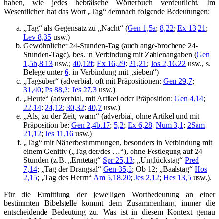
haben, wie jedes hebräische Wörterbuch verdeutlicht. Im
Wesentlichen hat das Wort „Tag“ demnach folgende Bedeutungen:
„Tag“ als Gegensatz zu „Nacht“ (
Gen 1,5a
;
8,22
;
Ex 13,21
;
Lev 8,35
usw.)
Gewöhnlicher 24-Stunden-Tag (auch ange-brochene 24-
Stunden-Tage), bes. in Verbindung mit Zahlenangaben (
Gen
1,5b
.
8.13
usw.;
40,12f
;
Ex 16,29
;
21,21
;
Jos 2,16.22
usw., s.
Belege unter
6
. in Verbindung mit „sieben“)
„Tagsüber“ (adverbial, oft mit Präpositionen:
Gen 29,7
;
31,40
;
Ps 88,2
;
Jes 27,3
usw.)
„Heute“ (adverbial, mit Artikel oder Präposition:
Gen 4,14
;
22,14
;
24,12
;
30,32
;
40,7
usw.)
„Als, zu der Zeit, wann“ (adverbial, ohne Artikel und mit
Präposition be:
Gen 2,4b.
17
;
5,2
;
Ex 6,28
;
Num 3,1
;
2Sam
21,12
;
Jes 11,16
usw.)
„Tag“ mit Näherbestimmungen, besonders in Verbindung mit
einem Genitiv („Tag der/des …“), ohne Festlegung auf 24
Stunden (z.B. „Erntetag“
Spr 25,13
; „Unglückstag“
Pred
7,14
; „Tag der Drangsal“
Gen 35,3
; Ob 12; „Baalstag“
Hos
2,15
; „Tag des Herrn“
Am 5,18.20
;
Jes 2,12
;
Hes 13,5
usw.).
Für die Ermittlung der jeweiligen Wortbedeutung an einer
bestimmten Bibelstelle kommt dem Zusammenhang immer die
entscheidende Bedeutung zu. Was ist in diesem Kontext genau