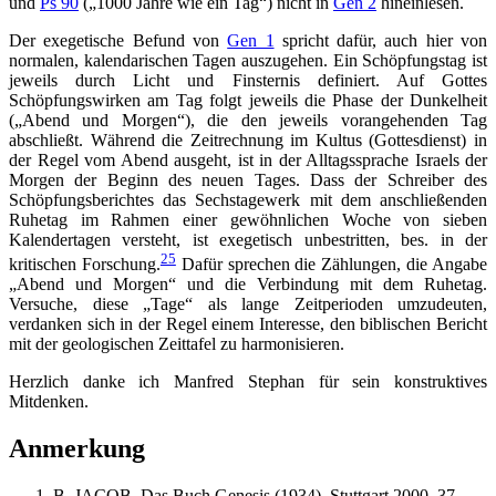
und
Ps 90
(„1000 Jahre wie ein Tag“) nicht in
Gen 2
hineinlesen.
Der exegetische Befund von
Gen 1
spricht dafür, auch hier von
normalen, kalendarischen Tagen auszugehen. Ein Schöpfungstag ist
jeweils durch Licht und Finsternis definiert. Auf Gottes
Schöpfungswirken am Tag folgt jeweils die Phase der Dunkelheit
(„Abend und Morgen“), die den jeweils vorangehenden Tag
abschließt. Während die Zeitrechnung im Kultus (Gottesdienst) in
der Regel vom Abend ausgeht, ist in der Alltagssprache Israels der
Morgen der Beginn des neuen Tages. Dass der Schreiber des
Schöpfungsberichtes das Sechstagewerk mit dem anschließenden
Ruhetag im Rahmen einer gewöhnlichen Woche von sieben
Kalendertagen versteht, ist exegetisch unbestritten, bes. in der
25
kritischen Forschung.
Dafür sprechen die Zählungen, die Angabe
„Abend und Morgen“ und die Verbindung mit dem Ruhetag.
Versuche, diese „Tage“ als lange Zeitperioden umzudeuten,
verdanken sich in der Regel einem Interesse, den biblischen Bericht
mit der geologischen Zeittafel zu harmonisieren.
Herzlich danke ich Manfred Stephan für sein konstruktives
Mitdenken.
Anmerkung
B. JACOB, Das Buch Genesis (1934), Stuttgart 2000, 37.