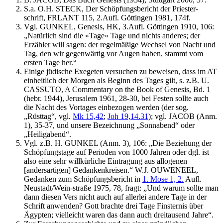
S.a. O.H. STECK, Der Schöpfungsbericht der Priester-
schrift, FRLANT 115, 2.Aufl. Göttingen 1981, 174f.
Vgl. GUNKEL, Genesis, HK, 3.Aufl. Göttingen 1910, 106:
„Natürlich sind die »Tage« Tage und nichts anderes; der
Erzähler will sagen: der regelmäßige Wechsel von Nacht und
Tag, den wir gegenwärtig vor Augen haben, stammt vom
ersten Tage her.“
Einige jüdische Exegeten versuchen zu beweisen, dass im AT
einheitlich der Morgen als Beginn des Tages gilt, s. z.B. U.
CASSUTO, A Commentary on the Book of Genesis, Bd. 1
(hebr. 1944), Jerusalem 1961, 28-30, bei Festen sollte auch
die Nacht des Vortages einbezogen werden (der sog.
„Rüsttag“, vgl.
Mk 15,42
;
Joh 19,14.31
); vgl. JACOB (Anm.
1), 35-37, und unsere Bezeichnung „Sonnabend“ oder
„Heiligabend“.
Vgl. z.B. H. GUNKEL (Anm. 3), 106: „Die Beziehung der
Schöpfungstage auf Perioden von 1000 Jahren oder dgl. ist
also eine sehr willkürliche Eintragung aus allogenen
[andersartigen] Gedankenkreisen.“ W.J. OUWENEEL,
Gedanken zum Schöpfungsbericht in
1. Mose 1, 2.
Aufl.
Neustadt/Wein-straße 1975, 78, fragt: „Und warum sollte man
dann diesen Vers nicht auch auf allerlei andere Tage in der
Schrift anwenden? Gott brachte drei Tage Finsternis über
Ägypten; vielleicht waren das dann auch dreitausend Jahre“.