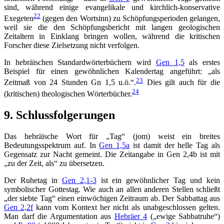
sind, während einige evangelikale und kirchlich-konservative
22
Exegeten
(gegen den Wortsinn) zu Schöpfungsperioden gelangen,
weil sie die den Schöpfungsbericht mit langen geologischen
Zeitaltern in Einklang bringen wollen, während die kritischen
Forscher diese Zielsetzung nicht verfolgen.
In hebräischen Standardwörterbüchern wird
Gen 1,5
als erstes
Beispiel für einen gewöhnlichen Kalendertag angeführt: „als
23
Zeitmaß von 24 Stunden Gn 1,5 u.ö.“.
Dies gilt auch für die
24
(kritischen) theologischen Wörterbücher.
9. Schlussfolgerungen
Das hebräische Wort für „Tag“ (jom) weist ein breites
Bedeutungsspektrum auf. In
Gen 1,5a
ist damit der helle Tag als
Gegensatz zur Nacht gemeint. Die Zeitangabe in Gen 2,4b ist mit
„zu der Zeit, als“ zu übersetzen.
Der Ruhetag in
Gen 2,1-3
ist ein gewöhnlicher Tag und kein
symbolischer Gottestag. Wie auch an allen anderen Stellen schließt
„der siebte Tag“ einen einwöchigen Zeitraum ab. Der Sabbattag aus
Gen 2,2f
kann vom Kontext her nicht als unabgeschlossen gelten.
Man darf die Argumentation aus
Hebräer 4
(„ewige Sabbatruhe“)