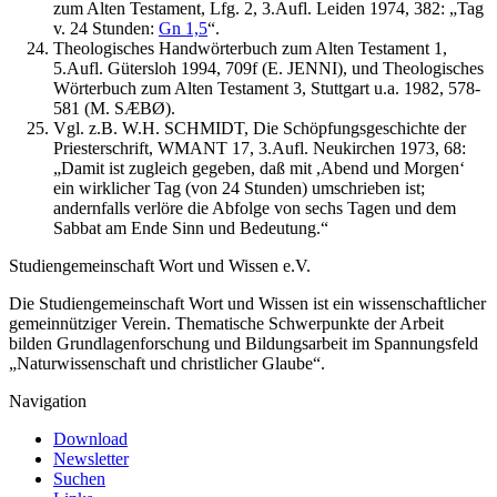
zum Alten Testament, Lfg. 2, 3.Aufl. Leiden 1974, 382: „Tag
v. 24 Stunden:
Gn 1,5
“.
Theologisches Handwörterbuch zum Alten Testament 1,
5.Aufl. Gütersloh 1994, 709f (E. JENNI), und Theologisches
Wörterbuch zum Alten Testament 3, Stuttgart u.a. 1982, 578-
581 (M. SÆBØ).
Vgl. z.B. W.H. SCHMIDT, Die Schöpfungsgeschichte der
Priesterschrift, WMANT 17, 3.Aufl. Neukirchen 1973, 68:
„Damit ist zugleich gegeben, daß mit ,Abend und Morgen‘
ein wirklicher Tag (von 24 Stunden) umschrieben ist;
andernfalls verlöre die Abfolge von sechs Tagen und dem
Sabbat am Ende Sinn und Bedeutung.“
Studiengemeinschaft Wort und Wissen e.V.
Die Studiengemeinschaft Wort und Wissen ist ein wissenschaftlicher
gemeinnütziger Verein. Thematische Schwerpunkte der Arbeit
bilden Grundlagenforschung und Bildungsarbeit im Spannungsfeld
„Naturwissenschaft und christlicher Glaube“.
Navigation
Download
Newsletter
Suchen