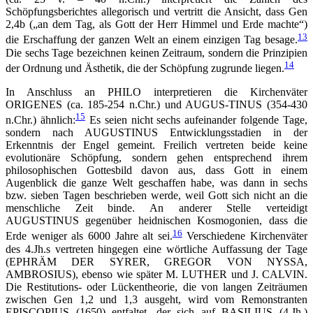
Schöpfungsberichtes allegorisch und vertritt die Ansicht, dass Gen
2,4b („an dem Tag, als Gott der Herr Himmel und Erde machte“)
13
die Erschaffung der ganzen Welt an einem einzigen Tag besage.
Die sechs Tage bezeichnen keinen Zeitraum, sondern die Prinzipien
14
der Ordnung und Ästhetik, die der Schöpfung zugrunde liegen.
In Anschluss an PHILO interpretieren die Kirchenväter
ORIGENES (ca. 185-254 n.Chr.) und AUGUS-TINUS (354-430
15
n.Chr.) ähnlich:
Es seien nicht sechs aufeinander folgende Tage,
sondern nach AUGUSTINUS Entwicklungsstadien in der
Erkenntnis der Engel gemeint. Freilich vertreten beide keine
evolutionäre Schöpfung, sondern gehen entsprechend ihrem
philosophischen Gottesbild davon aus, dass Gott in einem
Augenblick die ganze Welt geschaffen habe, was dann in sechs
bzw. sieben Tagen beschrieben werde, weil Gott sich nicht an die
menschliche Zeit binde. An anderer Stelle verteidigt
AUGUSTINUS gegenüber heidnischen Kosmogonien, dass die
16
Erde weniger als 6000 Jahre alt sei.
Verschiedene Kirchenväter
des 4.Jh.s vertreten hingegen eine wörtliche Auffassung der Tage
(EPHRÄM DER SYRER, GREGOR VON NYSSA,
AMBROSIUS), ebenso wie später M. LUTHER und J. CALVIN.
Die Restitutions- oder Lückentheorie, die von langen Zeiträumen
zwischen Gen 1,2 und 1,3 ausgeht, wird vom Remonstranten
EPISCOPIUS (1650) entfaltet, der sich auf BASILIUS (4.Jh.)