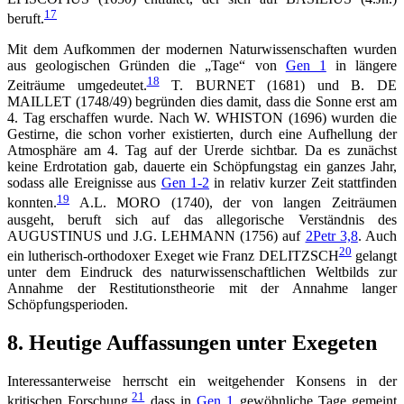
17
beruft.
Mit dem Aufkommen der modernen Naturwissenschaften wurden
aus geologischen Gründen die „Tage“ von
Gen 1
in längere
18
Zeiträume umgedeutet.
T. BURNET (1681) und B. DE
MAILLET (1748/49) begründen dies damit, dass die Sonne erst am
4. Tag erschaffen wurde. Nach W. WHISTON (1696) wurden die
Gestirne, die schon vorher existierten, durch eine Aufhellung der
Atmosphäre am 4. Tag auf der Urerde sichtbar. Da es zunächst
keine Erdrotation gab, dauerte ein Schöpfungstag ein ganzes Jahr,
sodass alle Ereignisse aus
Gen 1-2
in relativ kurzer Zeit stattfinden
19
konnten.
A.L. MORO (1740), der von langen Zeiträumen
ausgeht, beruft sich auf das allegorische Verständnis des
AUGUSTINUS und J.G. LEHMANN (1756) auf
2Petr 3,8
. Auch
20
ein lutherisch-orthodoxer Exeget wie Franz DELITZSCH
gelangt
unter dem Eindruck des naturwissenschaftlichen Weltbilds zur
Annahme der Restitutionstheorie mit der Annahme langer
Schöpfungsperioden.
8. Heutige Auffassungen unter Exegeten
Interessanterweise herrscht ein weitgehender Konsens in der
21
kritischen Forschung,
dass in
Gen 1
gewöhnliche Tage gemeint