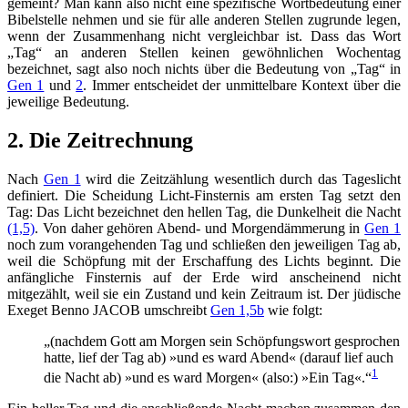
gemeint? Man kann also nicht eine spezifische Wortbedeutung einer
Bibelstelle nehmen und sie für alle anderen Stellen zugrunde legen,
wenn der Zusammenhang nicht vergleichbar ist. Dass das Wort
„Tag“ an anderen Stellen keinen gewöhnlichen Wochentag
bezeichnet, sagt also noch nichts über die Bedeutung von „Tag“ in
Gen 1
und
2
. Immer entscheidet der unmittelbare Kontext über die
jeweilige Bedeutung.
2. Die Zeitrechnung
Nach
Gen 1
wird die Zeitzählung wesentlich durch das Tageslicht
definiert. Die Scheidung Licht-Finsternis am ersten Tag setzt den
Tag: Das Licht bezeichnet den hellen Tag, die Dunkelheit die Nacht
(1,5)
. Von daher gehören Abend- und Morgendämmerung in
Gen 1
noch zum vorangehenden Tag und schließen den jeweiligen Tag ab,
weil die Schöpfung mit der Erschaffung des Lichts beginnt. Die
anfängliche Finsternis auf der Erde wird anscheinend nicht
mitgezählt, weil sie ein Zustand und kein Zeitraum ist. Der jüdische
Exeget Benno JACOB umschreibt
Gen 1,5b
wie folgt:
„(nachdem Gott am Morgen sein Schöpfungswort gesprochen
hatte, lief der Tag ab) »und es ward Abend« (darauf lief auch
1
die Nacht ab) »und es ward Morgen« (also:) »Ein Tag«.“