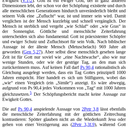
Ewigkeit (
V.1-2
). Gott ist ein ewiger Gott, der in ganz anderen
Dimensionen lebt, der schon vor der Schöpfung existierte und durch
alle menschlichen Generationen hindurch unveränderlich bleibt und
seinem Volk eine „Zuflucht“ war, ist und immer sein wird. Damit
verglichen ist der Mensch kurzlebig und schnell vergänglich. Der
Mensch ist sterblich und vergeht „wie Schlaf“ oder „wie Gras“ in
der Sonnenglut. Göttliche und menschliche Zeiterfahrung
unterscheiden sich also fundamental: Gott ist präexistenter Schöpfer
und ewiger Schutz und Zufluchtsort für sein Volk. Nach biblischer
Aussage ist der älteste Mensch (Metuschelach) 969 Jahre alt
geworden (
Gen 5,27
). Aber selbst diese menschlich gesehen lange
Zeit ist für Gott nur soviel wie „eine Nachtwache“, also wie nur
wenige Stunden, oder wie der gestrige Tag, an den man sich
zurückerinnern muss. Auf keinen Fall darf
Ps 90,4
rationalistisch als
Gleichung ausgelegt werden, dass ein Tag Gottes prinzipiell 1000
Jahren entspricht. Hier handelt es sich um Stilfiguren, wobei das
„wie“ einen Vergleich (ein „Simile“) anzeigt. Es wäre abwegig,
aufgrund von Ps 90,4 jedes Vorkommen von „Tag“ mit 1000 Jahren
5
gleichzusetzen.
Der Schöpfungsbericht macht keine Aussage zur
Ewigkeit Gottes.
Die auf
Ps 90,4
anspielende Aussage von
2Petr 3,8
lässt ebenfalls
die menschliche Zeiterfahrung mit der göttlichen Zeitrechung
kontrastieren: Spötter glauben nicht an die Wiederkunft Jesu oder
gehen von einer Verzögerung aus (
2Petr 3,3f.9
), während Gott