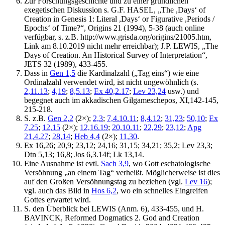
Zur Forschungsgeschichte und zu einer gründlichen
exegetischen Diskussion s. G.F. HASEL, „The ,Days‘ of
Creation in Genesis 1: Literal ,Days‘ or Figurative ,Periods /
Epochs‘ of Time?“, Origins 21 (1994), 5-38 (auch online
verfügbar, s. z.B. http://www.grisda.org/origins/21005.htm,
Link am 8.10.2019 nicht mehr erreichbar); J.P. LEWIS, „The
Days of Creation. An Historical Survey of Interpretation“,
JETS 32 (1989), 433-455.
Dass in
Gen 1,5
die Kardinalzahl („Tag eins“) wie eine
Ordinalzahl verwendet wird, ist nicht ungewöhnlich (s.
2,11.13
;
4,19
;
8,5.13
;
Ex 40,2.17
;
Lev 23,24
usw.) und
begegnet auch im akkadischen Gilgameschepos, XI,142-145,
215-218.
S. z.B.
Gen 2,2
(2×);
2,3
;
7,4.10.11
;
8,4.12
;
31,23
;
50,10
;
Ex
7,25
;
12,15
(2×);
12,16.19
;
20,10.11
;
22,29
;
23,12
;
Apg
21,4.27
;
28,14
;
Heb 4,4
(2×);
11,30
.
Ex 16,26; 20,9; 23,12; 24,16; 31,15; 34,21; 35,2; Lev 23,3;
Dtn 5,13; 16,8; Jos 6,3.14f; Lk 13,14.
Eine Ausnahme ist evtl.
Sach 3,9
, wo Gott eschatologische
Versöhnung „an einem Tag“ verheißt. Möglicherweise ist dies
auf den Großen Versöhnungstag zu beziehen (vgl.
Lev 16
);
vgl. auch das Bild in
Hos 6,2
, wo ein schnelles Eingreifen
Gottes erwartet wird.
S. den Überblick bei LEWIS (Anm. 6), 433-455, und H.
BAVINCK, Reformed Dogmatics 2. God and Creation