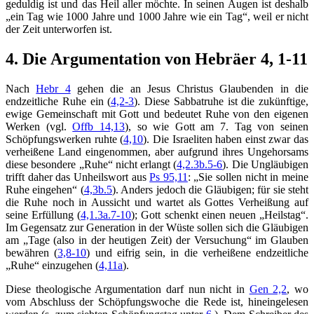
geduldig ist und das Heil aller möchte. In seinen Augen ist deshalb
„ein Tag wie 1000 Jahre und 1000 Jahre wie ein Tag“, weil er nicht
der Zeit unterworfen ist.
4. Die Argumentation von Hebräer 4, 1-11
Nach
Hebr 4
gehen die an Jesus Christus Glaubenden in die
endzeitliche Ruhe ein (
4,2-3
). Diese Sabbatruhe ist die zukünftige,
ewige Gemeinschaft mit Gott und bedeutet Ruhe von den eigenen
Werken (vgl.
Offb 14,13
), so wie Gott am 7. Tag von seinen
Schöpfungswerken ruhte (
4,10
). Die Israeliten haben einst zwar das
verheißene Land eingenommen, aber aufgrund ihres Ungehorsams
diese besondere „Ruhe“ nicht erlangt (
4,2.3b.5-6
). Die Ungläubigen
trifft daher das Unheilswort aus
Ps 95,11
: „Sie sollen nicht in meine
Ruhe eingehen“ (
4,3b.5
). Anders jedoch die Gläubigen; für sie steht
die Ruhe noch in Aussicht und wartet als Gottes Verheißung auf
seine Erfüllung (
4,1.3a.7-10
); Gott schenkt einen neuen „Heilstag“.
Im Gegensatz zur Generation in der Wüste sollen sich die Gläubigen
am „Tage (also in der heutigen Zeit) der Versuchung“ im Glauben
bewähren (
3,8-10
) und eifrig sein, in die verheißene endzeitliche
„Ruhe“ einzugehen (
4,11a
).
Diese theologische Argumentation darf nun nicht in
Gen 2,2
, wo
vom Abschluss der Schöpfungswoche die Rede ist, hineingelesen