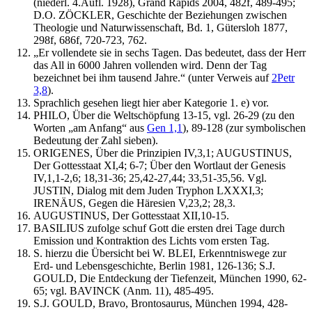
(niederl. 4.Aufl. 1928), Grand Rapids 2004, 482f, 489-495;
D.O. ZÖCKLER, Geschichte der Beziehungen zwischen
Theologie und Naturwissenschaft, Bd. 1, Gütersloh 1877,
298f, 686f, 720-723, 762.
„Er vollendete sie in sechs Tagen. Das bedeutet, dass der Herr
das All in 6000 Jahren vollenden wird. Denn der Tag
bezeichnet bei ihm tausend Jahre.“ (unter Verweis auf
2Petr
3,8
).
Sprachlich gesehen liegt hier aber Kategorie 1. e) vor.
PHILO, Über die Weltschöpfung 13-15, vgl. 26-29 (zu den
Worten „am Anfang“ aus
Gen 1,1
), 89-128 (zur symbolischen
Bedeutung der Zahl sieben).
ORIGENES, Über die Prinzipien IV,3,1; AUGUSTINUS,
Der Gottesstaat XI,4; 6-7; Über den Wortlaut der Genesis
IV,1,1-2,6; 18,31-36; 25,42-27,44; 33,51-35,56. Vgl.
JUSTIN, Dialog mit dem Juden Tryphon LXXXI,3;
IRENÄUS, Gegen die Häresien V,23,2; 28,3.
AUGUSTINUS, Der Gottesstaat XII,10-15.
BASILIUS zufolge schuf Gott die ersten drei Tage durch
Emission und Kontraktion des Lichts vom ersten Tag.
S. hierzu die Übersicht bei W. BLEI, Erkenntniswege zur
Erd- und Lebensgeschichte, Berlin 1981, 126-136; S.J.
GOULD, Die Entdeckung der Tiefenzeit, München 1990, 62-
65; vgl. BAVINCK (Anm. 11), 485-495.
S.J. GOULD, Bravo, Brontosaurus, München 1994, 428-