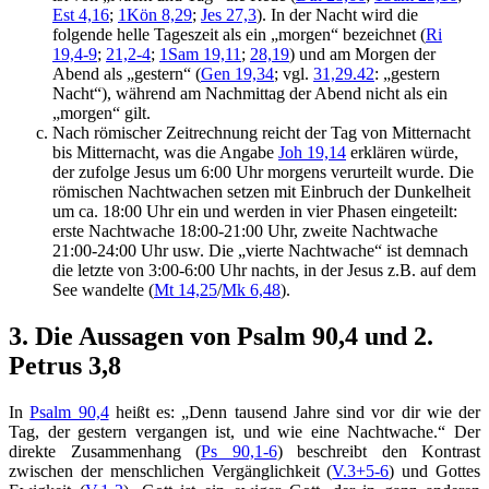
Est 4,16
;
1Kön 8,29
;
Jes 27,3
). In der Nacht wird die
folgende helle Tageszeit als ein „morgen“ bezeichnet (
Ri
19,4-9
;
21,2-4
;
1Sam 19,11
;
28,19
) und am Morgen der
Abend als „gestern“ (
Gen 19,34
; vgl.
31,29.42
: „gestern
Nacht“), während am Nachmittag der Abend nicht als ein
„morgen“ gilt.
Nach römischer Zeitrechnung reicht der Tag von Mitternacht
bis Mitternacht, was die Angabe
Joh 19,14
erklären würde,
der zufolge Jesus um 6:00 Uhr morgens verurteilt wurde. Die
römischen Nachtwachen setzen mit Einbruch der Dunkelheit
um ca. 18:00 Uhr ein und werden in vier Phasen eingeteilt:
erste Nachtwache 18:00-21:00 Uhr, zweite Nachtwache
21:00-24:00 Uhr usw. Die „vierte Nachtwache“ ist demnach
die letzte von 3:00-6:00 Uhr nachts, in der Jesus z.B. auf dem
See wandelte (
Mt 14,25
/
Mk 6,48
).
3. Die Aussagen von Psalm 90,4 und 2.
Petrus 3,8
In
Psalm 90,4
heißt es: „Denn tausend Jahre sind vor dir wie der
Tag, der gestern vergangen ist, und wie eine Nachtwache.“ Der
direkte Zusammenhang (
Ps 90,1-6
) beschreibt den Kontrast
zwischen der menschlichen Vergänglichkeit (
V.3+5-6
) und Gottes