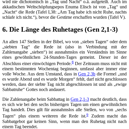
wird nie dichotomisch in „Tag und Nacht“ o.ä. aufgeteilt. Auch im
akkadischen Weltschöpfungsepos Enuma Elisch ist von „Tag“ und
„Nacht“ die Rede (Tafel I,38: „Am Tag habe ich nicht Ruhe, nachts
schlafe ich nicht.“), bevor die Gestirne erschaffen wurden (Tafel V).
6. Die Länge des Ruhetages (Gen 2,1-3)
An allen 147 Stellen in der Bibel, wo von „sieben Tagen“ oder dem
„siebten Tag“ die Rede ist (also in Verbindung mit der
Zahlenangabe „sieben“) ist ausnahmslos ein Verständnis im Sinne
eines gewöhnlichen 24-Stunden-Tages gemeint. Dieser ist der
8
Abschluss einer einwöchigen Periode.
Der Zeitraum muss nicht mit
einem bestimmten Wochentag beginnen, umfasst aber immer eine
volle Woche. Aus dem Umstand, dass in
Gen 2,3b
die Formel „und
es wurde Abend und es wurde Morgen“ fehlt, darf nicht geschlossen
werden, dass der siebte Tag nicht abgeschlossen ist und als „ewige
Sabbatruhe“ Gottes noch andauert.
Die Zahlenangabe beim Sabbattag in
Gen 2,1-3
macht deutlich, dass
es sich wie bei den sechs bisherigen Tagen um einen gewöhnlichen
Tag handelt. Dies gilt für ausnahmslos alle Stellen, wo von „sechs
9
Tagen“ plus einem weiteren die Rede ist.
Zudem macht das
Sabbatgebot gar keinen Sinn, wenn man den Ruhetag nicht nach
einem Tag beendet.