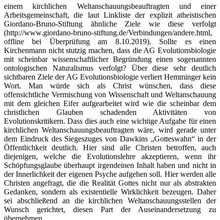
einem kirchlichen Weltanschauungsbeauftragten und einer
Arbeitsgemeinschaft, die laut Linkliste der explizit atheistischen
Giordano-Bruno-Stiftung ähnliche Ziele wie diese verfolgt
(http://www.giordano-bruno-stiftung.de/Verbindungen/andere.html,
offline bei Überprüfung am 8.10.2019). Sollte es einen
Kirchenmann nicht stutzig machen, dass die AG Evolutionsbiologie
mit scheinbar wissenschaftlicher Begründung einen sogenannten
ontologischen Naturalismus verfolgt? Über diese sehr deutlich
sichtbaren Ziele der AG Evolutionsbiologie verliert Hemminger kein
Wort. Man würde sich als Christ wünschen, dass diese
offensichtliche Vermischung von Wissenschaft und Weltanschauung
mit dem gleichen Eifer aufgearbeitet wird wie die scheinbar dem
christlichen Glauben schadenden Aktivitäten von
Evolutionskritikern. Dass dies auch eine wichtige Aufgabe für einen
kirchlichen Weltanschauungsbeauftragten wäre, wird gerade unter
dem Eindruck des Siegeszuges von Dawkins „Gotteswahn“ in der
Öffentlichkeit deutlich. Hier sind alle Christen betroffen, auch
diejenigen, welche die Evolutionslehre akzeptieren, wenn ihr
Schöpfungsglaube überhaupt irgendeinen Inhalt haben und nicht in
der Innerlichkeit der eigenen Psyche aufgehen soll. Hier werden alle
Christen angefragt, die die Realität Gottes nicht nur als abstrakten
Gedanken, sondern als existentielle Wirklichkeit bezeugen. Daher
sei abschließend an die kirchlichen Weltanschauungsstellen der
Wunsch gerichtet, diesen Part der Auseinandersetzung zu
übernehmen.