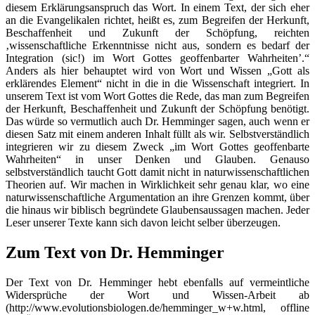
diesem Erklärungsanspruch das Wort. In einem Text, der sich eher
an die Evangelikalen richtet, heißt es, zum Begreifen der Herkunft,
Beschaffenheit und Zukunft der Schöpfung, reichten
‚wissenschaftliche Erkenntnisse nicht aus, sondern es bedarf der
Integration (sic!) im Wort Gottes geoffenbarter Wahrheiten’.“
Anders als hier behauptet wird von Wort und Wissen „Gott als
erklärendes Element“ nicht in die in die Wissenschaft integriert. In
unserem Text ist vom Wort Gottes die Rede, das man zum Begreifen
der Herkunft, Beschaffenheit und Zukunft der Schöpfung benötigt.
Das würde so vermutlich auch Dr. Hemminger sagen, auch wenn er
diesen Satz mit einem anderen Inhalt füllt als wir. Selbstverständlich
integrieren wir zu diesem Zweck „im Wort Gottes geoffenbarte
Wahrheiten“ in unser Denken und Glauben. Genauso
selbstverständlich taucht Gott damit nicht in naturwissenschaftlichen
Theorien auf. Wir machen in Wirklichkeit sehr genau klar, wo eine
naturwissenschaftliche Argumentation an ihre Grenzen kommt, über
die hinaus wir biblisch begründete Glaubensaussagen machen. Jeder
Leser unserer Texte kann sich davon leicht selber überzeugen.
Zum Text von Dr. Hemminger
Der Text von Dr. Hemminger hebt ebenfalls auf vermeintliche
Widersprüche der Wort und Wissen-Arbeit ab
(http://www.evolutionsbiologen.de/hemminger_w+w.html, offline