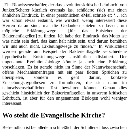
„Ein Biowissenschaftler, der das ‚evolutionskritische Lehrbuch’ von
Junker/Scherer kürzlich erstmals las, schilderte (sic) mir einen
ähnlichen Eindruck. In einer persönlichen eMail schrieb er: ‘… ich
war schon etwas erstaunt, wie wirklich wenig interessiert diese
Herren daran sind, mal die Gedanken spielen zu lassen, um
mögliche Erklärungswege… [für das Entstehen der
Bakterienflagellen] zu finden. Ich habe den Eindruck, das Motto ist:
was nicht sein darf, das kann halt nicht sein, und darum bemühen
wir uns auch nicht, Erklärungswege zu finden.’“ In Wirklichkeit
werden gerade am Beispiel der Bakterienflagelle verschiedene
hypothetische Entstehungswege ausführlich diskutiert. Der
ungenannte Evolutionsbiologe könnte ja auch eine Erklärung
vorschlagen. Es ist gerade nicht im Sinne der Naturwissenschaft,
offene Mechanismenfragen mit ein paar flotten Sprüchen zu
überspielen, sondern es geht darum, konkrete
Entstehungshypothesen zu formulieren, die sich dann im
naturwissenschaftlichen Test bewähren können. Genau dies
geschieht hinsichtlich der Bakterienflagellen in unserem kritischen
Lehrbuch, ist aber für den ungenannten Biologen wohl weniger
interessant.
Wo steht die Evangelische Kirche?
Befremdlich ist bei alledem schließlich der Schulterschluss zwischen