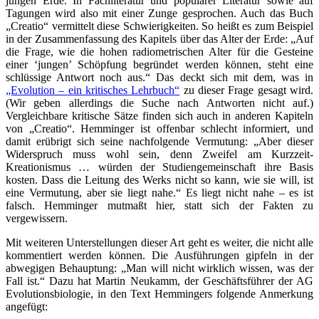
jungen Erde. In Fachliteratur und populärer Literatur sowie auf
Tagungen wird also mit einer Zunge gesprochen. Auch das Buch
„Creatio“ vermittelt diese Schwierigkeiten. So heißt es zum Beispiel
in der Zusammenfassung des Kapitels über das Alter der Erde: „Auf
die Frage, wie die hohen radiometrischen Alter für die Gesteine
einer ‘jungen’ Schöpfung begründet werden können, steht eine
schlüssige Antwort noch aus.“ Das deckt sich mit dem, was in
„Evolution – ein kritisches Lehrbuch“
zu dieser Frage gesagt wird.
(Wir geben allerdings die Suche nach Antworten nicht auf.)
Vergleichbare kritische Sätze finden sich auch in anderen Kapiteln
von „Creatio“. Hemminger ist offenbar schlecht informiert, und
damit erübrigt sich seine nachfolgende Vermutung: „Aber dieser
Widerspruch muss wohl sein, denn Zweifel am Kurzzeit-
Kreationismus … würden der Studiengemeinschaft ihre Basis
kosten. Dass die Leitung des Werks nicht so kann, wie sie will, ist
eine Vermutung, aber sie liegt nahe.“ Es liegt nicht nahe – es ist
falsch. Hemminger mutmaßt hier, statt sich der Fakten zu
vergewissern.
Mit weiteren Unterstellungen dieser Art geht es weiter, die nicht alle
kommentiert werden können. Die Ausführungen gipfeln in der
abwegigen Behauptung: „Man will nicht wirklich wissen, was der
Fall ist.“ Dazu hat Martin Neukamm, der Geschäftsführer der AG
Evolutionsbiologie, in den Text Hemmingers folgende Anmerkung
angefügt: