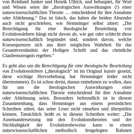
von Reinhard Junker und Henrik Ullrich, und behauptet, für Wort
und Wissen seien die „theologischen Auswirkungen (!) einer
naturwissenschaftlichen Theorie … entscheidend für ihre Annahme
oder Ablehnung.“ Das ist falsch, das haben die beiden Absender
auch nicht geschrieben, wie Hemminger selbst zitiert: „Die
Berechtigung für eine theologische Beurteilung von
Evolutionslehren hängt nicht davon ab, wie gut oder schlecht diese
naturwissenschaftlich begründet sind, sondern davon, welche
Konsequenzen sich aus ihrer möglichen Wahrheit für das
Gesamtverständnis der Heiligen Schrift und das christliche
Glaubenszeugnis ergeben.“
Es geht also um die
Berechtigung für eine theologische Beurteilung
von Evolutionslehren
(„theologisch“ ist im Original kursiv gesetzt,
diese wichtige Hervorhebung hat Hemminger leider nicht
übernommen). Es ist schon dreist, daraus entnehmen zu wollen, dass
für uns die theologischen Auswirkungen einer
naturwissenschaftlichen Theorie entscheidend für ihre Annahme
oder Ablehnung seien. Besonders befremdlich ist in diesem
Zusammenhang, dass Hemminger aus einem persönlichen
Schreiben zitiert, das seine Leser nicht einsehen und überprüfen
können. Tatsächlich heißt es in diesem Schreiben weiter: „Die
Auseinandersetzung mit den Evolutionstheorien und der
Stichhaltigkeit der Evolutionsbeweise kann in einem
naturwissenschaftlichen methodisch festgelegten Rahmen