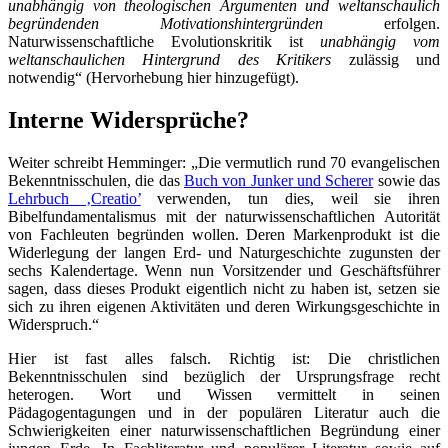
unabhängig von theologischen Argumenten und weltanschaulich
begründenden Motivationshintergründen
erfolgen.
Naturwissenschaftliche Evolutionskritik ist
unabhängig vom
weltanschaulichen Hintergrund des Kritikers
zulässig und
notwendig“ (Hervorhebung hier hinzugefügt).
Interne Widersprüche?
Weiter schreibt Hemminger: „Die vermutlich rund 70 evangelischen
Bekenntnisschulen, die das
Buch von Junker und Scherer
sowie das
Lehrbuch ‚Creatio’
verwenden, tun dies, weil sie ihren
Bibelfundamentalismus mit der naturwissenschaftlichen Autorität
von Fachleuten begründen wollen. Deren Markenprodukt ist die
Widerlegung der langen Erd- und Naturgeschichte zugunsten der
sechs Kalendertage. Wenn nun Vorsitzender und Geschäftsführer
sagen, dass dieses Produkt eigentlich nicht zu haben ist, setzen sie
sich zu ihren eigenen Aktivitäten und deren Wirkungsgeschichte in
Widerspruch.“
Hier ist fast alles falsch. Richtig ist: Die christlichen
Bekenntnisschulen sind bezüglich der Ursprungsfrage recht
heterogen. Wort und Wissen vermittelt in seinen
Pädagogentagungen und in der populären Literatur auch die
Schwierigkeiten einer naturwissenschaftlichen Begründung einer