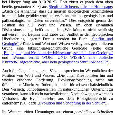
bei Überprüfung am 8.10.2019). Dort zitiert er (nach dem oben
bereits genannten Satz) aus
Siegfried Scherers privater Homepage
:
„Auch die Annahme, dass die meisten geologischen Schichtfolgen
in einem Jahr gebildet wurden, erscheint mir mit geologischen und
paläontologischen Daten unvereinbar.“ Dies entspricht genau der
Position der SG Wort und Wissen. Im oben erwähnten
Diskussionsbeitrag heißt es auch: „Wir können nicht schlüssig
aufweisen, wo Beginn und Ende der Sintflut in der geologischen
Überlieferung liegen.“ Details werden im Buch
„Sintflut und
Geologie“
erläutert, und Wort und Wissen verfolgt aus genau diesem
Grund eine biblisch-urgeschichtliche Geologie (siehe dazu
„Entgegnung auf Kritik an der biblisch-urgeschichtlichen Geologie“
und
„Warum vertritt WORT UND WISSEN eine biblische
Kurzzeit-Erdgeschichte, aber kein geologisches Sintflut-Modell?“
).
Auch die folgenden zitierten Sätze entsprechen im Wesentlichen der
Position von Wort und Wissen: „Die unter Kreationisten hin und
wieder erhobene Forderung, Evolutionsforschung nicht mit
öffentlichen Mitteln zu fördern, halte ich für wissenschaftsfeindlich.
Den Versuch, Schöpfungslehren im naturkundlichen Unterricht zu
verankern, kann ich nicht nachvollziehen. Noch abwegiger wäre das
Vorhaben, die Evolutionslehre aus dem Biologieunterricht zu
entfernen“ (vgl. dazu
„Evolution und Schöpfung in der Schule“
).
Im Weiteren zitiert Hemminger aus einem
persönlichen Schreiben