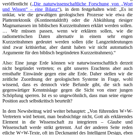
veröffentlicht (
„Die naturwissenschaftliche Forschung von „Wort
und Wissen“ – eine Bilanz“
), in dem festgehalten wird: „Es ist
unklar, wie die gewaltigen geologischen Prozesse wie etwa die
Plattentektonik (Kontinentaldrift) oder die Abkühlung riesiger
Magmamassen im biblischen Kurzzeitrahmen erklärt werden sollen.
… Wir müssen passen, wenn wir erklären sollen, wie die
radiometrischen Daten alternativ in einem sehr engen
Kurzzeitrahmen gedeutet werden sollen (die Langzeitdeutungen
sind zwar kritisierbar, aber damit haben wir nicht automatisch
Argumente für den biblisch begründeten Kurzzeitrahmen).“
Also: Eine junge Erde können wir naturwissenschaftlich derzeit
nicht begründet vertreten; es gibt unseres Erachtens aber auch
ernsthafte Einwände gegen eine alte Erde. Daher stellen wir die
zeitliche Zuordnung der geologischen Systeme in Frage, wohl
wissend, dass es dennoch viele Befunde gibt, die sich nach
gegenwärtiger Kenntnislage gegen die Sicht von einer jungen
Schöpfung sperren. Ist es so ungewöhnlich, dass man seine eigene
Position auch selbstkritisch beurteilt?
In dem Newsbeitrag wird weiter behauptet: „Von führenden W+W-
Vertretern wird betont, man beabsichtige nicht, Gott als erklärendes
Element in die Wissenschaft zu integrieren – Glaube und
Wissenschaft werde strikt getrennt. Auf der anderen Seite reden
etliche W+W-Texte, oft im Deckmantel des Intelligent Design, eben