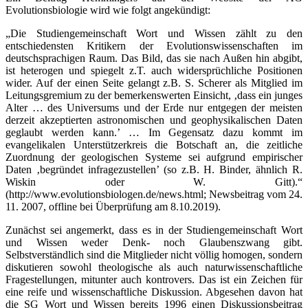
Evolutionsbiologie wird wie folgt angekündigt:
„Die Studiengemeinschaft Wort und Wissen zählt zu den
entschiedensten Kritikern der Evolutionswissenschaften im
deutschsprachigen Raum. Das Bild, das sie nach Außen hin abgibt,
ist heterogen und spiegelt z.T. auch widersprüchliche Positionen
wider. Auf der einen Seite gelangt z.B. S. Scherer als Mitglied im
Leitungsgremium zu der bemerkenswerten Einsicht, ‚dass ein junges
Alter … des Universums und der Erde nur entgegen der meisten
derzeit akzeptierten astronomischen und geophysikalischen Daten
geglaubt werden kann.’ … Im Gegensatz dazu kommt im
evangelikalen Unterstützerkreis die Botschaft an, die zeitliche
Zuordnung der geologischen Systeme sei aufgrund empirischer
Daten ‚begründet infragezustellen’ (so z.B. H. Binder, ähnlich R.
Wiskin oder W. Gitt).“
(http://www.evolutionsbiologen.de/news.html; Newsbeitrag vom 24.
11. 2007, offline bei Überprüfung am 8.10.2019).
Zunächst sei angemerkt, dass es in der Studiengemeinschaft Wort
und Wissen weder Denk- noch Glaubenszwang gibt.
Selbstverständlich sind die Mitglieder nicht völlig homogen, sondern
diskutieren sowohl theologische als auch naturwissenschaftliche
Fragestellungen, mitunter auch kontrovers. Das ist ein Zeichen für
eine reife und wissenschaftliche Diskussion. Abgesehen davon hat
die SG Wort und Wissen bereits 1996 einen Diskussionsbeitrag