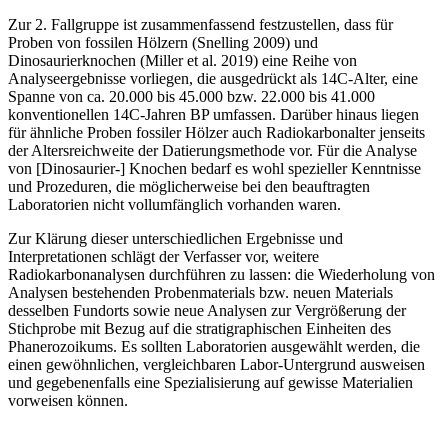
Zur 2. Fallgruppe ist zusammenfassend festzustellen, dass für
Proben von fossilen Hölzern (Snelling 2009) und
Dinosaurierknochen (Miller et al. 2019) eine Reihe von
Analyseergebnisse vorliegen, die ausgedrückt als 14C-Alter, eine
Spanne von ca. 20.000 bis 45.000 bzw. 22.000 bis 41.000
konventionellen 14C-Jahren BP umfassen. Darüber hinaus liegen
für ähnliche Proben fossiler Hölzer auch Radiokarbonalter jenseits
der Altersreichweite der Datierungsmethode vor. Für die Analyse
von [Dinosaurier-] Knochen bedarf es wohl spezieller Kenntnisse
und Prozeduren, die möglicherweise bei den beauftragten
Laboratorien nicht vollumfänglich vorhanden waren.
Zur Klärung dieser unterschiedlichen Ergebnisse und
Interpretationen schlägt der Verfasser vor, weitere
Radiokarbonanalysen durchführen zu lassen: die Wiederholung von
Analysen bestehenden Probenmaterials bzw. neuen Materials
desselben Fundorts sowie neue Analysen zur Vergrößerung der
Stichprobe mit Bezug auf die stratigraphischen Einheiten des
Phanerozoikums. Es sollten Laboratorien ausgewählt werden, die
einen gewöhnlichen, vergleichbaren Labor-Untergrund ausweisen
und gegebenenfalls eine Spezialisierung auf gewisse Materialien
vorweisen können.