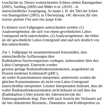
Geschichte ist. Diesen weitreichenden Schluss ziehen Baumgardner
(2005), Snelling (2009) und Miller et al. (2019) – in
unterschiedlicher Ausprägung. So lautet z. B. der Titel der Arbeit
von Baumgardner (2005), in Übersetzung:
14C-Beweise für eine
rezente globale Flut und eine junge Erde.
Es können zwei Fallgruppen unterschieden werden: (1)
Analyseergebnisse, die sich von einem gewöhnlichen Labor-
Untergrund nicht unterscheiden. (2) Analyseergebnisse, die höher
als der gewöhnliche Labor-Untergrund sind und sich deutlich von
ihm unterscheiden.
Zur 1. Fallgruppe ist zusammenfassend festzustellen, dass
unterschiedliche Auffassungen über
Radiokarbon-Nachweisgrenzen vorliegen, insbesondere über den
Labor-Untergrund. Einerseits werden
gewisse geringe Radiokarbonkonzentrationen, ausgedrückt als
Prozent moderner Kohlenstoff (pMC),
als
wahre
Konzentrationen interpretiert, andererseits werden die
gleichen Konzentrationen als nicht vom Labor-Untergrund
unterscheidbar interpretiert. Letztere Interpretation bedeutet, dass die
wahre
Radiokarbonkonzentration nicht bekannt ist und dass das
[Radiokarbon-] Alter jenseits der Altersreichweite der
Datierungsmethode liegt. Dies trifft nach Ansicht des Verfassers auf
die hier diskutierten Bernstein-, Diamanten- und Kohlenproben zu.