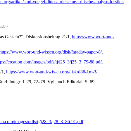
org/artikel/sind-voegel-dinosaurier-eine-kritische-analyse-fossiler-
sler.
as Gestein?“. Diskussionsbeitrag 21/1,
https://www.wort-und-
https://www.wort-und-wissen.org/disk/faraday-paper-8/
.
tps://creation.com/images/pdfs/tj/j25_3/j25_3_79-88.pdf
.
6/1,
https://www.wort-und-wissen.org/disk/d86-1m-3/
.
ud. Integr. J.
29
, 72–78. Vgl. auch Editorial, S. 69.
tion.com/images/pdfs/tj/j28_3/j28_3_86-91.pdf
.