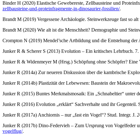
Binder H (2020) Elastische Gewebereste, Zellbausteine und Proteinf
zellbausteine-und-proteinfragmente-in-dinosaurier-fossilien/
.
Brandt M (2019) Vergessene Archäologie. Steinwerkzeuge fast so alt 
Brandt M (2020) Wie alt ist die Menschheit? Demographie und Stein
Crompton N (2019) Mendel’sche Artbildung und die Entstehung der
Junker R & Scherer S (2013) Evolution – Ein kritisches Lehrbuch. 7.
Junker R & Widenmeyer M (Hrsg.) Schöpfung ohne Schöpfer? Eine V
Junker R (2014a) Zur neueren Diskussion über die kambrische Expl
Junker R (2014b) Plastizität der Lebewesen: Baustein der Makroev
Junker R (2015) Buntes Merkmalsmosaik: Ein „Schnabeltier“ unter d
Junker R (2016) Evolution „erklärt“ Sachverhalte und ihr Gegenteil. S
Junker R (2017a) Anchiornis – nur „fast ein Vogel“? Stud. Integr. J.
2
Junker R (2017b) Dino-Federvieh – Zum Ursprung von Vogelfeder 
vogelflug/
.