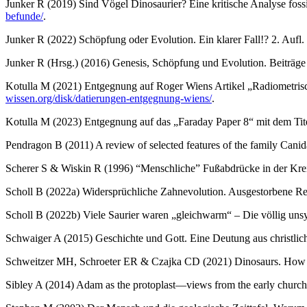
Junker R (2019) Sind Vögel Dinosaurier? Eine kritische Analyse fo
befunde/
.
Junker R (2022) Schöpfung oder Evolution. Ein klarer Fall!? 2. Aufl
Junker R (Hrsg.) (2016) Genesis, Schöpfung und Evolution. Beiträg
Kotulla M (2021) Entgegnung auf Roger Wiens Artikel „Radiometrische
wissen.org/disk/datierungen-entgegnung-wiens/
.
Kotulla M (2023) Entgegnung auf das „Faraday Paper 8“ mit dem Tite
Pendragon B (2011) A review of selected features of the family Canida
Scherer S & Wiskin R (1996) “Menschliche” Fußabdrücke in der Krei
Scholl B (2022a) Widersprüchliche Zahnevolution. Ausgestorbene Rep
Scholl B (2022b) Viele Saurier waren „gleichwarm“ – Die völlig unsy
Schwaiger A (2015) Geschichte und Gott. Eine Deutung aus christlic
Schweitzer MH, Schroeter ER & Czajka CD (2021) Dinosaurs. H
Sibley A (2014) Adam as the protoplast—views from the early church i