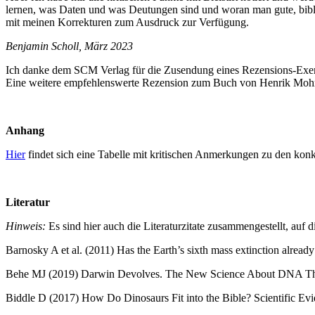
lernen, was Daten und was Deutungen sind und woran man gute, bibli
mit meinen Korrekturen zum Ausdruck zur Verfügung.
Benjamin Scholl, März 2023
Ich danke dem SCM Verlag für die Zusendung eines Rezensions-Exe
Eine weitere empfehlenswerte Rezension zum Buch von Henrik Mohn 
Anhang
Hier
findet sich eine Tabelle mit kritischen Anmerkungen zu den ko
Literatur
Hinweis:
Es sind hier auch die Literaturzitate zusammengestellt, au
Barnosky A et al. (2011) Has the Earth’s sixth mass extinction alread
Behe MJ (2019) Darwin Devolves. The New Science About DNA That
Biddle D (2017) How Do Dinosaurs Fit into the Bible? Scientific Ev