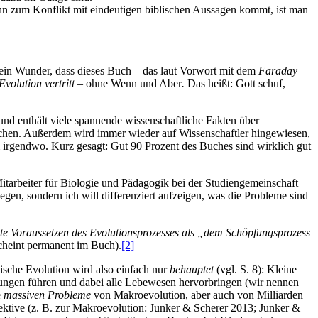
n zum Konflikt mit eindeutigen biblischen Aussagen kommt, ist man
kein Wunder, dass dieses Buch – das laut Vorwort mit dem
Faraday
Evolution vertritt
– ohne Wenn und Aber
.
Das heißt: Gott schuf,
 und enthält viele spannende wissenschaftliche Fakten über
prechen. Außerdem wird immer wieder auf Wissenschaftler hingewiesen,
um irgendwo. Kurz gesagt: Gut 90 Prozent des Buches sind wirklich gut
Mitarbeiter für Biologie und Pädagogik bei der Studiengemeinschaft
gen, sondern ich will differenziert aufzeigen, was die Probleme sind
gte Voraussetzen des Evolutionsprozesses als „dem Schöpfungsprozess
cheint permanent im Buch).
[2]
tische Evolution wird also einfach nur
behauptet
(vgl. S. 8): Kleine
ungen führen und dabei alle Lebewesen hervorbringen (wir nennen
e
massiven Probleme
von Makroevolution, aber auch von Milliarden
ektive (z. B. zur Makroevolution: Junker & Scherer 2013; Junker &