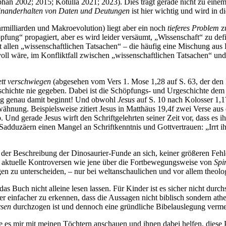
an 2002; 2015; Kotulla 2021; 2023). Dies trägt gerade nicht zu eine
inanderhalten von Daten und Deutungen
ist hier wichtig und wird in d
rmilliarden und Makroevolution) liegt aber ein noch
tieferes Problem
zu
fung“ propagiert, aber es wird leider versäumt, „Wissenschaft“ zu de
st allen „wissenschaftlichen Tatsachen“ – die häufig eine Mischung aus 
voll wäre, im Konfliktfall zwischen „wissenschaftlichen Tatsachen“ un
tt verschwiegen
(abgesehen vom Vers 1. Mose 1,28 auf S. 63, der den M
rgeschichte nie gegeben. Dabei ist die Schöpfungs- und Urgeschichte dem
ung genau damit beginnt! Und obwohl
Jesus
auf S. 10 nach Kolosser 1,17
hnung. Beispielsweise zitiert Jesus in Matthäus 19,4f zwei Verse aus
 Und gerade Jesus wirft den Schriftgelehrten seiner Zeit vor, dass es i
adduzäern einen Mangel an Schriftkenntnis und Gottvertrauen: „Irrt ihr 
ei der Beschreibung der Dinosaurier-Funde an sich, keiner größeren F
 aktuelle Kontroversen wie jene über die Fortbewegungsweise von
Spi
n zu unterscheiden, ­– nur bei weltanschaulichen und vor allem theolo
as Buch nicht alleine lesen lassen. Für Kinder ist es sicher nicht du
der einfacher zu erkennen, dass die Aussagen nicht biblisch sondern at
rsen
durchzogen ist und dennoch eine gründliche Bibelauslegung vermeid
rde es mir mit meinen Töchtern anschauen und ihnen dabei helfen, diese