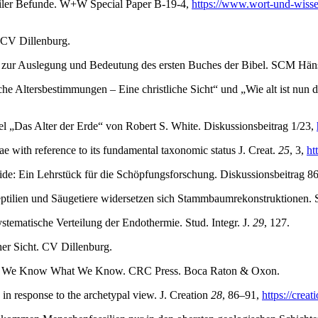
ssiler Befunde. W+W Special Paper B-19-4,
https://www.wort-und-wissen.
. CV Dillenburg.
e zur Auslegung und Bedeutung des ersten Buches der Bibel. SCM Häns
 Altersbestimmungen – Eine christliche Sicht“ und „Wie alt ist nun d
l „Das Alter der Erde“ von Robert S. White. Diskussionsbeitrag 1/23,
e with reference to its fundamental taxonomic status J. Creat.
25
, 3,
ht
de: Ein Lehrstück für die Schöpfungsforschung. Diskussionsbeitrag 8
tilien und Säugetiere widersetzen sich Stammbaumrekonstruktionen. St
stematische Verteilung der Endothermie. Stud. Integr. J.
29
, 127.
her Sicht. CV Dillenburg.
ow We Know What We Know. CRC Press. Boca Raton & Oxon.
n response to the archetypal view. J. Creation
28
, 86–91,
https://crea