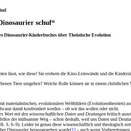
chuf
Dinosaurier schuf“
es Dinosaurier-Kinderbuches über Theistische Evolution
hten lässt, wie diese! Sie erobern die Kino-Leinwände und die Kinder
rbenen Tiere umgehen? Welche Rolle können sie in einem christlichen W
mit materialistischen, evolutionären Weltbildern (Evolutionstheorien) 
wann damit konfrontiert werden – ob wir das wollen oder nicht.
tes Wort mit den wissenschaftlichen Daten und Deutungen kritisch ause
ifellos der mühsamste Weg – schon deshalb, weil uns Daten und Deutun
B. S. 6–9). Leider ist genau diese wissenschaftlich und theologisch n
ber Dinosaurier herausgegeben wurde
[1]
– auch wenn Vorbereitungen 