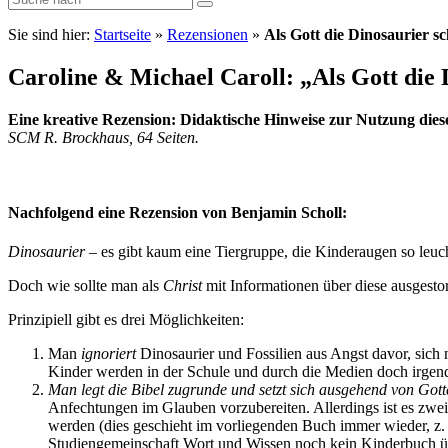
Sie sind hier:
Startseite
»
Rezensionen
»
Als Gott die Dinosaurier s
Caroline & Michael Caroll: „Als Gott die 
Eine kreative Rezension: Didaktische Hinweise zur Nutzung dies
SCM R. Brockhaus, 64 Seiten.
Nachfolgend eine Rezension von Benjamin Scholl:
Dinosaurier
– es gibt kaum eine Tiergruppe, die Kinderaugen so leuc
Doch wie sollte man als
Christ
mit Informationen über diese ausgesto
Prinzipiell gibt es drei Möglichkeiten:
Man
ignoriert
Dinosaurier und Fossilien aus Angst davor, sich 
Kinder werden in der Schule und durch die Medien doch irgend
Man legt die Bibel zugrunde und setzt sich ausgehend von Got
Anfechtungen im Glauben vorzubereiten. Allerdings ist es zwe
werden (dies geschieht im vorliegenden Buch immer wieder, z. 
Studiengemeinschaft Wort und Wissen noch kein Kinderbuch ü