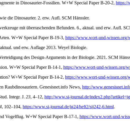
ragmente in Dinosaurier-Fossilien. W+W Special Paper B-20-2,
https:/
wie die Dinosaurier. 2. erw. Aufl. SCM Hänssler.
werkzeuge mit überraschenden Befunden. 6., aktual. und erw. Aufl. SC
 Arten. W+W Special Paper B-19-3,
https://www.wort-und-wissen.org/
 aktual. und erw. Auflage 2013. Weyel Biologie.
erteidigung des Design-Arguments in der Biologie. 2021. SCM Hänss
osion. W+W Special Paper B-14-1,
https://www.wort-und-wissen.org/w
olution? W+W Special Paper B-14-2,
https://www.wort-und-wissen.org/wp
en Raubdinosauriern. Genesisnet.info News,
http://www.genesisnet.in
tud. Integr. J.
23
, 4­–12,
http://www.si-journal.de/index2.php?artikel=jg
4
, 102–104,
https://www.si-journal.de/jg24/heft2/sij242-6.html
.
und Vogelflug. W+W Special Paper B-17-1,
https://www.wort-und-wisse