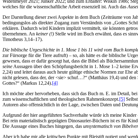
Widenmeyer 2021; Junker 2022; und zum Erdalter: Wiskin 1986; Steph
welches für die wissenschaftliche Arbeit essenziell ist. Auch das
Ause
Der Darstellung dieser zwei Aspekte in dem Buch (Zeiträume von Jah
bedingungslos als direkter Zugang zum Verständnis von „Gottes Schöp
erklären. Dadurch wird Kindern implizit vermittelt, sie könnten getro
übernehmen. An
keiner (!)
Stelle wird im Buch erwähnt, dass es sinn
Timotheus 3,14–17).
Die biblische Urgeschichte in 1. Mose 1 bis 11
wird vom Buch komple
zur Fürsorge für die Tiere aufruft) – so, als hätte es die biblische U
gewesen, dass er dafür gesorgt hat, dass die Bibel als Büchersamml
seine
Aussagen über den Schöpfungsbericht in 1. Mose 1–2 keine Erwä
2,24) und leitet daraus auch heute gültige ethische Normen zur Ehe ab.
nicht gelesen, dass der, der <sie> schuf…?“ (Matthäus 19,4) und den S
Gottes?“ (Markus 12,24).
[4]
Ich möchte aber hervorheben, dass sich das Buch m. E. im Detail, b
zum wissenschaftlichen und theologischen Rahmenkonzept.
[5]
Selbst
Autoren also offensichtlich in der Lage, zwischen Daten und Deutunge
Aufgrund der hier angeführten Sachverhalte würde ich meine Kinder d
Bei rein materialistisch geprägten Dinosaurier-Büchern ist es für Kin
Die Aussage eines Buches hingegen, das
unsystematisch von Bibelve
Aber ich habe mir alle kritischen Punkte mit Bleistift notiert und we