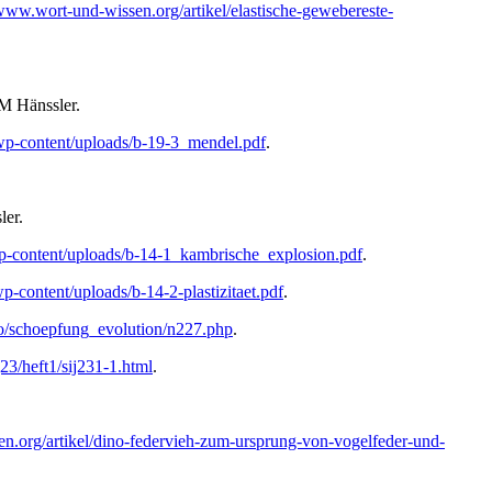
/www.wort-und-wissen.org/artikel/elastische-gewebereste-
M Hänssler.
wp-content/uploads/b-19-3_mendel.pdf
.
ler.
p-content/uploads/b-14-1_kambrische_explosion.pdf
.
-content/uploads/b-14-2-plastizitaet.pdf
.
fo/schoepfung_evolution/n227.php
.
23/heft1/sij231-1.html
.
n.org/artikel/dino-federvieh-zum-ursprung-von-vogelfeder-und-