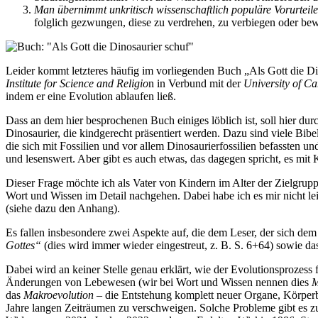
Man übernimmt unkritisch wissenschaftlich populäre Vorurteile 
folglich gezwungen, diese zu verdrehen, zu verbiegen oder be
Leider kommt letzteres häufig im vorliegenden Buch „Als Gott die Di
Institute for Science and Religio
n in Verbund mit der
University of C
indem er eine Evolution ablaufen ließ.
Dass an dem hier besprochenen Buch einiges löblich ist, soll hier dur
Dinosaurier, die kindgerecht präsentiert werden. Dazu sind viele Bib
die sich mit Fossilien und vor allem Dinosaurierfossilien befassten 
und lesenswert. Aber gibt es auch etwas, das dagegen spricht, es mit 
Dieser Frage möchte ich als Vater von Kindern im Alter der Zielgrupp
Wort und Wissen im Detail nachgehen. Dabei habe ich es mir nicht lei
(siehe dazu den Anhang).
Es fallen insbesondere zwei Aspekte auf, die dem Leser, der sich dem 
Gottes“
(dies wird immer wieder eingestreut, z. B. S. 6+64) sowie d
Dabei wird an keiner Stelle genau erklärt, wie der Evolutionsprozess 
Änderungen von Lebewesen (wir bei Wort und Wissen nennen dies
M
das
Makroevolution
– die Entstehung komplett neuer Organe, Körperba
Jahre langen Zeiträumen zu verschweigen. Solche Probleme gibt es zu