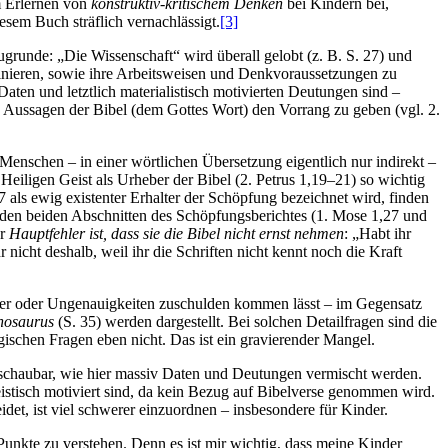
m Erlernen von
konstruktiv-kritischem Denken
bei Kindern bei,
iesem Buch sträflich vernachlässigt.
[3]
grunde: „Die Wissenschaft“ wird überall gelobt (z. B. S. 27) und
finieren, sowie ihre Arbeitsweisen und Denkvoraussetzungen zu
Daten und letztlich materialistisch motivierten Deutungen sind –
d Aussagen der Bibel (dem Gottes Wort) den Vorrang zu geben (vgl. 2.
enschen ­– in einer wörtlichen Übersetzung eigentlich nur indirekt –
 Heiligen Geist als Urheber der Bibel (2. Petrus 1,19–21) so wichtig
 als ewig existenter Erhalter der Schöpfung bezeichnet wird, finden
 den beiden Abschnitten des Schöpfungsberichtes (1. Mose 1,27 und
hr
Hauptfehler ist, dass sie die Bibel nicht ernst nehmen
: „Habt ihr
nicht deshalb, weil ihr die Schriften nicht kennt noch die Kraft
ehler oder Ungenauigkeiten zuschulden kommen lässt – im Gegensatz
nosaurus
(S. 35) werden dargestellt. Bei solchen Detailfragen sind die
gischen Fragen eben nicht. Das ist ein gravierender Mangel.
rchschaubar, wie hier massiv Daten und Deutungen vermischt werden.
heistisch motiviert sind, da kein Bezug auf Bibelverse genommen wird.
et, ist viel schwerer einzuordnen – insbesondere für Kinder.
 Punkte zu verstehen. Denn es ist mir wichtig, dass meine Kinder