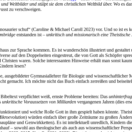
und Weltbilder und stülpt sie dem christlichen Weltbild über.
Wo es dan
wusst zu verschweigen.
nosaurier schuf“ (Caroline & Michael Caroll 2023) vor. Und so ist es 
ambridge
entstanden ist –
unkritisch und missionarisch eine Theistische 
chaus zur Sprache kommen. Es ist wunderschön illustriert und gestaltet
elverse auf den Doppelseiten eingestreut, die von Gott als Schöpfer s
und Christen waren. Solche interessanten Hinweise erhält man sonst ka
Kindern lesen?
e, ausgebildeter Gymnasiallehrer für Biologie und wissenschaftlicher 
cht gemacht. Ich möchte nicht das Buch einfach zerreißen und beiseitele
Bibeltext verpflichtet weiß, ernste Probleme bereiten: Das
unhinterfra
as
unkritische Voraussetzen von Milliarden
vergangenen Jahren (dies ers
funktioniert und welche Rolle Gott in ihm gespielt haben könnte. Theis
ikroevolution
) würden einfach über große Zeiträume zu großen Änder
upläne und Genwirkketten). Es ist intellektuell unredlich, Kindern di
hauf – sowohl aus theologischer als auch aus wissenschaftlicher Persp