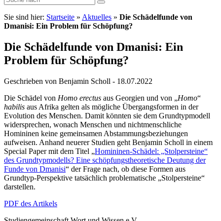
Sie sind hier:
Startseite
»
Aktuelles
»
Die Schädelfunde von
Dmanisi: Ein Problem für Schöpfung?
Die Schädelfunde von Dmanisi: Ein
Problem für Schöpfung?
Geschrieben von Benjamin Scholl - 18.07.2022
Die Schädel von
Homo
erectus
aus Georgien und von „
Homo
“
habilis
aus Afrika gelten als mögliche Übergangsformen in der
Evolution des Menschen. Damit könnten sie dem Grundtypmodell
widersprechen, wonach Menschen und nichtmenschliche
Homininen keine gemeinsamen Abstammungsbeziehungen
aufweisen. Anhand neuerer Studien geht Benjamin Scholl in einem
Special Paper mit dem Titel „
Homininen-Schädel: „Stolpersteine“
des Grundtypmodells? Eine schöpfungstheoretische Deutung der
Funde von Dmanisi
“ der Frage nach, ob diese Formen aus
Grundtyp-Perspektive tatsächlich problematische „Stolpersteine“
darstellen.
PDF des Artikels
Studiengemeinschaft Wort und Wissen e.V.