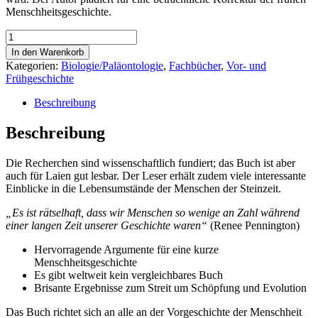
Menschheitsgeschichte.
Wie
alt
In den Warenkorb
ist
Kategorien:
Biologie/Paläontologie
,
Fachbücher
,
Vor- und
die
Frühgeschichte
Menschheit?
Menge
Beschreibung
Beschreibung
Die Recherchen sind wissenschaftlich fundiert; das Buch ist aber
auch für Laien gut lesbar. Der Leser erhält zudem viele interessante
Einblicke in die Lebensumstände der Menschen der Steinzeit.
„Es ist rätselhaft, dass wir Menschen so wenige an Zahl während
einer langen Zeit unserer Geschichte waren“
(Renee Pennington)
Hervorragende Argumente für eine kurze
Menschheitsgeschichte
Es gibt weltweit kein vergleichbares Buch
Brisante Ergebnisse zum Streit um Schöpfung und Evolution
Das Buch richtet sich an alle an der Vorgeschichte der Menschheit