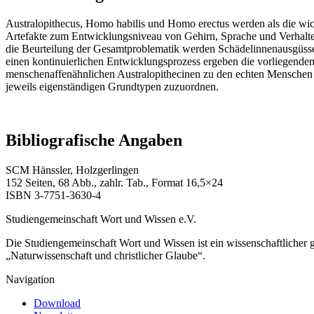
Australopithecus, Homo habilis und Homo erectus werden als die wi
Artefakte zum Entwicklungsniveau von Gehirn, Sprache und Verhalten?
die Beurteilung der Gesamtproblematik werden Schädelinnenausgüsse, 
einen kontinuierlichen Entwicklungsprozess ergeben die vorliegenden 
menschenaffenähnlichen Australopithecinen zu den echten Menschen be
jeweils eigenständigen Grundtypen zuzuordnen.
Bibliografische Angaben
SCM Hänssler, Holzgerlingen
152 Seiten, 68 Abb., zahlr. Tab., Format 16,5×24
ISBN 3-7751-3630-4
Studiengemeinschaft Wort und Wissen e.V.
Die Studiengemeinschaft Wort und Wissen ist ein wissenschaftlicher
„Naturwissenschaft und christlicher Glaube“.
Navigation
Download