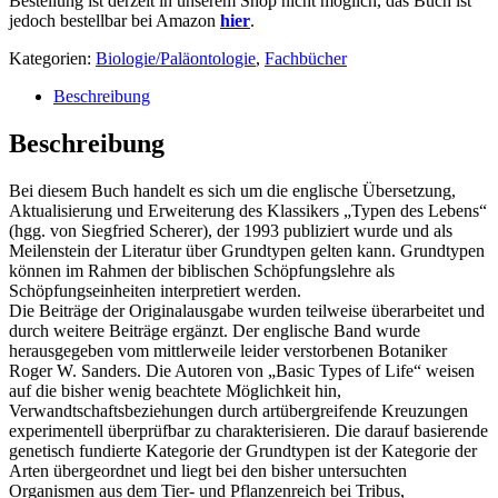
Bestellung ist derzeit in unserem Shop nicht möglich, das Buch ist
jedoch bestellbar bei Amazon
hier
.
Kategorien:
Biologie/Paläontologie
,
Fachbücher
Beschreibung
Beschreibung
Bei diesem Buch handelt es sich um die englische Übersetzung,
Aktualisierung und Erweiterung des Klassikers „Typen des Lebens“
(hgg. von Siegfried Scherer), der 1993 publiziert wurde und als
Meilenstein der Literatur über Grundtypen gelten kann. Grundtypen
können im Rahmen der biblischen Schöpfungslehre als
Schöpfungseinheiten interpretiert werden.
Die Beiträge der Originalausgabe wurden teilweise überarbeitet und
durch weitere Beiträge ergänzt. Der englische Band wurde
herausgegeben vom mittlerweile leider verstorbenen Botaniker
Roger W. Sanders. Die Autoren von „Basic Types of Life“ weisen
auf die bisher wenig beachtete Möglichkeit hin,
Verwandtschaftsbeziehungen durch artübergreifende Kreuzungen
experimentell überprüfbar zu charakterisieren. Die darauf basierende
genetisch fundierte Kategorie der Grundtypen ist der Kategorie der
Arten übergeordnet und liegt bei den bisher untersuchten
Organismen aus dem Tier- und Pflanzenreich bei Tribus,