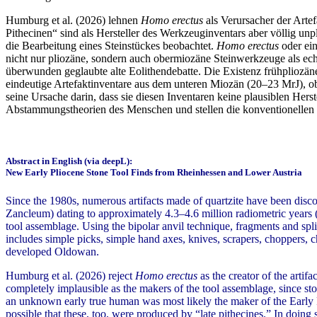
Humburg et al. (2026) lehnen
Homo erectus
als Verursacher der Arte
Pithecinen“ sind als Hersteller des Werkzeuginventars aber völlig u
die Bearbeitung eines Steinstückes beobachtet.
Homo erectus
oder ein
nicht nur pliozäne, sondern auch obermiozäne Steinwerkzeuge als echte
überwunden geglaubte alte Eolithendebatte. Die Existenz frühpliozän
eindeutige Artefaktinventare aus dem unteren Miozän (20–23 MrJ), o
seine Ursache darin, dass sie diesen Inventaren keine plausiblen Her
Abstammungstheorien des Menschen und stellen die konventionellen 
Abstract in English (via deepL):
New Early Pliocene Stone Tool Finds from Rheinhessen and Lower Austria
Since the 1980s, numerous artifacts made of quartzite have been disco
Zancleum) dating to approximately 4.3–4.6 million radiometric years (M
tool assemblage. Using the bipolar anvil technique, fragments and sp
includes simple picks, simple hand axes, knives, scrapers, choppers, c
developed Oldowan.
Humburg et al. (2026) reject
Homo erectus
as the creator of the artif
completely implausible as the makers of the tool assemblage, since s
an unknown early true human was most likely the maker of the Early Pl
possible that these, too, were produced by “late pithecines.” In doing