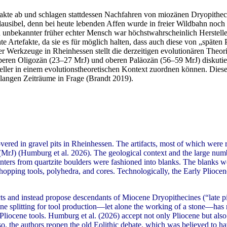
fakte ab und schlagen stattdessen Nachfahren von miozänen Dryopithec
nplausibel, denn bei heute lebenden Affen wurde in freier Wildbahn n
 unbekannter früher echter Mensch war höchstwahrscheinlich Herstelle
 Artefakte, da sie es für möglich halten, dass auch diese von „späten 
er Werkzeuge in Rheinhessen stellt die derzeitigen evolutionären Theo
beren Oligozän (23–27 MrJ) und oberen Paläozän (56–59 MrJ) diskutier
steller in einem evolutionstheoretischen Kontext zuordnen können. Dies
langen Zeiträume in Frage (Brandt 2019).
vered in gravel pits in Rheinhessen. The artifacts, most of which were
rJ) (Humburg et al. 2026). The geological context and the large number o
linters from quartzite boulders were fashioned into blanks. The blanks 
hopping tools, polyhedra, and cores. Technologically, the Early Pliocene 
acts and instead propose descendants of Miocene Dryopithecines (“late p
tone splitting for tool production—let alone the working of a stone—ha
iocene tools. Humburg et al. (2026) accept not only Pliocene but also U
 so, the authors reopen the old Eolithic debate, which was believed to h