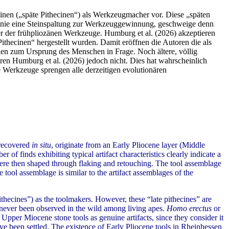
inen („späte Pithecinen“) als Werkzeugmacher vor. Diese „späten
och nie eine Steinspaltung zur Werkzeuggewinnung, geschweige denn
r der frühpliozänen Werkzeuge. Humburg et al. (2026) akzeptieren
Pithecinen“ hergestellt wurden. Damit eröffnen die Autoren die als
rien zum Ursprung des Menschen in Frage. Noch ältere, völlig
en Humburg et al. (2026) jedoch nicht. Dies hat wahrscheinlich
e Werkzeuge sprengen alle derzeitigen evolutionären
 recovered
in situ
, originate from an Early Pliocene layer (Middle
f finds exhibiting typical artifact characteristics clearly indicate a
were then shaped through flaking and retouching. The tool assemblage
tool assemblage is similar to the artifact assemblages of the
ithecines”) as the toolmakers. However, these “late pithecines” are
s never been observed in the wild among living apes.
Homo erectus
or
pper Miocene stone tools as genuine artifacts, since they consider it
ave been settled. The existence of Early Pliocene tools in Rheinhessen