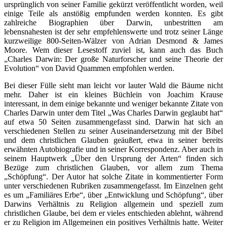
ursprünglich von seiner Familie gekürzt veröffentlicht worden, weil
einige Teile als anstößig empfunden werden konnten. Es gibt
zahlreiche Biographien über Darwin, unbestritten am
lebensnahesten ist der sehr empfehlenswerte und trotz seiner Länge
kurzweilige 800-Seiten-Wälzer von Adrian Desmond & James
Moore. Wem dieser Lesestoff zuviel ist, kann auch das Buch
„Charles Darwin: Der große Naturforscher und seine Theorie der
Evolution“ von David Quammen empfohlen werden.
Bei dieser Fülle sieht man leicht vor lauter Wald die Bäume nicht
mehr. Daher ist ein kleines Büchlein von Joachim Krause
interessant, in dem einige bekannte und weniger bekannte Zitate von
Charles Darwin unter dem Titel „Was Charles Darwin geglaubt hat“
auf etwa 50 Seiten zusammengefasst sind. Darwin hat sich an
verschiedenen Stellen zu seiner Auseinandersetzung mit der Bibel
und dem christlichen Glauben geäußert, etwa in seiner bereits
erwähnten Autobiografie und in seiner Korrespondenz. Aber auch in
seinem Hauptwerk „Über den Ursprung der Arten“ finden sich
Bezüge zum christlichen Glauben, vor allem zum Thema
„Schöpfung“. Der Autor hat solche Zitate in kommentierter Form
unter verschiedenen Rubriken zusammengefasst. Im Einzelnen geht
es um „Familiäres Erbe“, über „Entwicklung und Schöpfung“, über
Darwins Verhältnis zu Religion allgemein und speziell zum
christlichen Glaube, bei dem er vieles entschieden ablehnt, während
er zu Religion im Allgemeinen ein positives Verhältnis hatte. Weiter