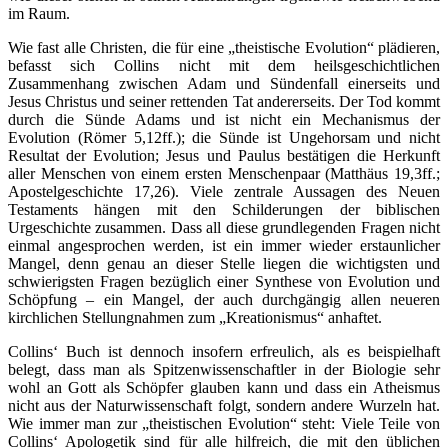
im Raum.
Wie fast alle Christen, die für eine „theistische Evolution“ plädieren,
befasst sich Collins nicht mit dem heilsgeschichtlichen
Zusammenhang zwischen Adam und Sündenfall einerseits und
Jesus Christus und seiner rettenden Tat andererseits. Der Tod kommt
durch die Sünde Adams und ist nicht ein Mechanismus der
Evolution (Römer 5,12ff.); die Sünde ist Ungehorsam und nicht
Resultat der Evolution; Jesus und Paulus bestätigen die Herkunft
aller Menschen von einem ersten Menschenpaar (Matthäus 19,3ff.;
Apostelgeschichte 17,26). Viele zentrale Aussagen des Neuen
Testaments hängen mit den Schilderungen der biblischen
Urgeschichte zusammen. Dass all diese grundlegenden Fragen nicht
einmal angesprochen werden, ist ein immer wieder erstaunlicher
Mangel, denn genau an dieser Stelle liegen die wichtigsten und
schwierigsten Fragen bezüglich einer Synthese von Evolution und
Schöpfung – ein Mangel, der auch durchgängig allen neueren
kirchlichen Stellungnahmen zum „Kreationismus“ anhaftet.
Collins‘ Buch ist dennoch insofern erfreulich, als es beispielhaft
belegt, dass man als Spitzenwissenschaftler in der Biologie sehr
wohl an Gott als Schöpfer glauben kann und dass ein Atheismus
nicht aus der Naturwissenschaft folgt, sondern andere Wurzeln hat.
Wie immer man zur „theistischen Evolution“ steht: Viele Teile von
Collins‘ Apologetik sind für alle hilfreich, die mit den üblichen