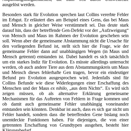
ausgelöst werden.
Besonders stark für Evolution sprechen laut Collins vererbte Fehler
im Erbgut. Er erläutert dies am Beispiel eines Gens, das bei Maus
und Mensch in gleicher Weise verstümmelt sei. Das deute stark
darauf hin, dass der betreffende Gen-Defekt vor der „Aufzweigung“
von Mensch und Maus im Rahmen der Evolution geschehen sein
soll. Wenn aber die gemeinsame Abstammung nicht die Ursache für
den vorliegenden Befund ist, stellt sich hier die Frage, wie der
gemeinsame Fehler dann auf unabhängigen Wegen (in Maus und
Mensch getrennt) entstanden ist. Dabei handelt es sich tatsächlich
um ein starkes Indiz für Evolution. Es müsste allerdings untersucht
werden, ob auch andere Tiere aus dem Abstammungskreis um Maus
und Mensch dieses fehlerhafte Gen tragen, bevor ein eindeutiger
Befund pro Evolution ausgesprochen wird. Jedenfalls sind für
Collins Befunde wie diese Widerlegungen einer Erschaffung des
Menschen und der Maus
ex nihilo,
„aus dem Nichts“. Es wird sich
zeigen müssen, ob als alternative Erklärung gemeinsame
Mechanismen für das Auftreten von Fehlern in Frage kommen und
ob damit auch gemeinsame Fehler unabhängig voneinander
entstanden sein könnten. Denkbar ist auch, dass es sich gar nicht um
Fehler handelt, sondern dass die betreffenden Gene bislang noch
unentdeckte Funktionen haben. Für diejenigen, die von einer
getrennten Erschaffung von Grundtypen ausgehen, besteht hier
Klärungsbedarf.