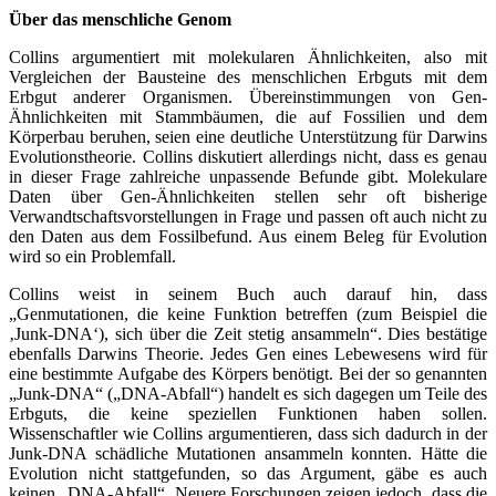
Über das menschliche Genom
Collins argumentiert mit molekularen Ähnlichkeiten, also mit
Vergleichen der Bausteine des menschlichen Erbguts mit dem
Erbgut anderer Organismen. Übereinstimmungen von Gen-
Ähnlichkeiten mit Stammbäumen, die auf Fossilien und dem
Körperbau beruhen, seien eine deutliche Unterstützung für Darwins
Evolutionstheorie. Collins diskutiert allerdings nicht, dass es genau
in dieser Frage zahlreiche unpassende Befunde gibt. Molekulare
Daten über Gen-Ähnlichkeiten stellen sehr oft bisherige
Verwandtschaftsvorstellungen in Frage und passen oft auch nicht zu
den Daten aus dem Fossilbefund. Aus einem Beleg für Evolution
wird so ein Problemfall.
Collins weist in seinem Buch auch darauf hin, dass
„Genmutationen, die keine Funktion betreffen (zum Beispiel die
‚Junk-DNA‘), sich über die Zeit stetig ansammeln“. Dies bestätige
ebenfalls Darwins Theorie. Jedes Gen eines Lebewesens wird für
eine bestimmte Aufgabe des Körpers benötigt. Bei der so genannten
„Junk-DNA“ („DNA-Abfall“) handelt es sich dagegen um Teile des
Erbguts, die keine speziellen Funktionen haben sollen.
Wissenschaftler wie Collins argumentieren, dass sich dadurch in der
Junk-DNA schädliche Mutationen ansammeln konnten. Hätte die
Evolution nicht stattgefunden, so das Argument, gäbe es auch
keinen „DNA-Abfall“. Neuere Forschungen zeigen jedoch, dass die