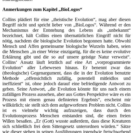
Anmerkungen zum Kapitel „BioLogos“
Collins plädiert für eine „theistische Evolution“, mag aber diesen
Begriff nicht und spricht lieber von „BioLogos“. Während er den
Mechanismus der Entstehung des Lebens als „unbekannt“
bezeichnet, hält Collins einen übernatürlichen Eingriff nicht für
nötig, nachdem die biologische Evolution begonnen hatte. Obwohl
Mensch und Affen gemeinsame biologische Wurzeln haben, seien
die Menschen „in einer Weise einzigartig, für die es keine evolutive
Erklärung gibt und die so auf unsere geistige Natur verweist“.
Collins‘ Ansatz läuft letztlich auf eine Art „vorprogrammierte
Evolution“ aller Lebewesen hinaus. Er benennt zwar das
(theologische) Gegenargument, dass die in der Evolution benutzte
Methode „offensichtlich zufällig, potentiell mitleidlos und
ineffizient“ ist, ohne jedoch darauf eine befriedigende Antwort zu
geben. Seine Antwort, „die Evolution könnte für uns nach einem
zufälligen Prozess aussehen, aber aus Gottes Perspektive wäre es ein
Prozess mit einem genau definierten Ergebnis“, erscheint mir
willkürlich; sie stellt sich dem aufgeworfenen Problem nicht. Collins
ist es vielmehr wichtig aufzuzeigen, dass durch den
Evolutionsprozess Menschen entstanden sind, die einen freien
Willen besaßen. „Er (Gott) wusste außerdem, dass diese Kreaturen
sich schließlich frei dem Sittengesetz unterordnen würden.“ Sätze
wie dieser stehen in seinen Ausführungen irgendwie freischwebend