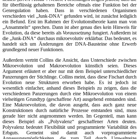
für überflüssig gehaltenen Bereiche oftmals eine Funktion bei der
Genregulation haben. Dass in verschiedenen Organismen
verschieden viel „Junk-DNA“ gefunden wird, ist zunächst lediglich
ein Befund. Erst im Rahmen der Evolutionstheorie kann man von
„Ansammeln“ sprechen. Dann ist aber genau dies kein Hinweis für
Evolution, da diese bereits als
Voraussetzung
fungiert. Außerdem ist
die „Junk-DNA“ durchaus mikroevolutiv erklärbar. Das bedeutet, es
handelt sich um Änderungen der DNA-Bausteine ohne Erwerb
grundlegend neuer Funktionen.
Außerdem vertritt Collins die Ansicht, dass Unterschiede zwischen
Mikroevolution und Makroevolution künstlich seien. Dieses
Argument erläutert er aber nur mit dem Beispiel unterschiedlicher
Panzerungen der Stichlinge. Collins meint, dass diese Fischart durch
Evolution neue Strukturen erworben habe. Es ist jedoch ist
wesentlich einfacher, anhand dieses Beispiels zu zeigen, dass die
verschiedenen Panzerungen durch eine Mikroevolution von einem
vielseitigen Grundtyp (geschaffene Art) ausgehend entstanden sind.
Eine Makroevolution, die davon ausgeht, dass auch ganz neue
Konstruktionen durch natürliche Prozesse entstanden sind, muss
gerade hier nicht angenommen werden. Im Gegenteil, man kann
dieses Beispiel als „Polyvalenz“ geschaffener Arten deuten.
Polyvalenz bedeutet Flexibilität und programmierte Variabilität des
Erbguts. Gemeint sind damit auch vorprogrammierte
Anpassungsmöglichkeiten, die zum Teil durch Umweltreize