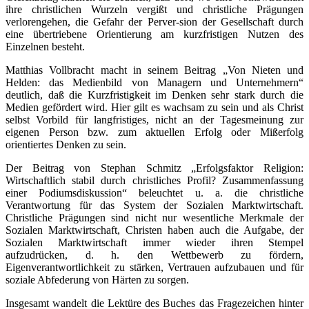
ihre christlichen Wurzeln vergißt und christliche Prägungen
verlorengehen, die Gefahr der Perver-sion der Gesellschaft durch
eine übertriebene Orientierung am kurzfristigen Nutzen des
Einzelnen besteht.
Matthias Vollbracht macht in seinem Beitrag „Von Nieten und
Helden: das Medienbild von Managern und Unternehmern“
deutlich, daß die Kurzfristigkeit im Denken sehr stark durch die
Medien gefördert wird. Hier gilt es wachsam zu sein und als Christ
selbst Vorbild für langfristiges, nicht an der Tagesmeinung zur
eigenen Person bzw. zum aktuellen Erfolg oder Mißerfolg
orientiertes Denken zu sein.
Der Beitrag von Stephan Schmitz „Erfolgsfaktor Religion:
Wirtschaftlich stabil durch christliches Profil? Zusammenfassung
einer Podiumsdiskussion“ beleuchtet u. a. die christliche
Verantwortung für das System der Sozialen Marktwirtschaft.
Christliche Prägungen sind nicht nur wesentliche Merkmale der
Sozialen Marktwirtschaft, Christen haben auch die Aufgabe, der
Sozialen Marktwirtschaft immer wieder ihren Stempel
aufzudrücken, d. h. den Wettbewerb zu fördern,
Eigenverantwortlichkeit zu stärken, Vertrauen aufzubauen und für
soziale Abfederung von Härten zu sorgen.
Insgesamt wandelt die Lektüre des Buches das Fragezeichen hinter