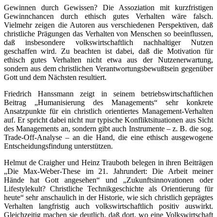
Gewinnen durch Gewissen? Die Assoziation mit kurzfristigen
Gewinnchancen durch ethisch gutes Verhalten wäre falsch.
Vielmehr zeigen die Autoren aus verschiedenen Perspektiven, daß
christliche Prägungen das Verhalten von Menschen so beeinflussen,
daß insbesondere volkswirtschaftlich nachhaltiger Nutzen
geschaffen wird. Zu beachten ist dabei, daß die Motivation für
ethisch gutes Verhalten nicht etwa aus der Nutzenerwartung,
sondern aus dem christlichen Verantwortungsbewußtsein gegenüber
Gott und dem Nächsten resultiert.
Friedrich Hanssmann zeigt in seinem betriebswirtschaftlichen
Beitrag „Humanisierung des Managements“ sehr konkrete
Ansatzpunkte für ein christlich orientiertes Management-Verhalten
auf. Er spricht dabei nicht nur typische Konfliktsituationen aus Sicht
des Managements an, sondern gibt auch Instrumente – z. B. die sog.
Trade-Off-Analyse – an die Hand, die eine ethisch ausgewogene
Entscheidungsfindung unterstützen.
Helmut de Craigher und Heinz Trauboth belegen in ihren Beiträgen
„Die Max-Weber-These im 21. Jahrundert: Die Arbeit meiner
Hände hat Gott angesehen“ und „Zukunftsinnovationen oder
Lifestylekult? Christliche Technikgeschichte als Orientierung für
heute“ sehr anschaulich in der Historie, wie sich christlich geprägtes
Verhalten langfristig auch volkswirtschaftlich positiv auswirkt.
Gleichzeitig machen sie deutlich, daß dort, wo eine Volkswirtschaft