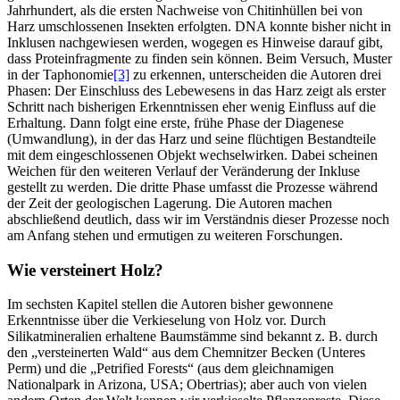
Jahrhundert, als die ersten Nachweise von Chitinhüllen bei von
Harz umschlossenen Insekten erfolgten. DNA konnte bisher nicht in
Inklusen nachgewiesen werden, wogegen es Hinweise darauf gibt,
dass Proteinfragmente zu finden sein können. Beim Versuch, Muster
in der Taphonomie
[3]
zu erkennen, unterscheiden die Autoren drei
Phasen: Der Einschluss des Lebewesens in das Harz zeigt als erster
Schritt nach bisherigen Erkenntnissen eher wenig Einfluss auf die
Erhaltung. Dann folgt eine erste, frühe Phase der Diagenese
(Umwandlung), in der das Harz und seine flüchtigen Bestandteile
mit dem eingeschlossenen Objekt wechselwirken. Dabei scheinen
Weichen für den weiteren Verlauf der Veränderung der Inkluse
gestellt zu werden. Die dritte Phase umfasst die Prozesse während
der Zeit der geologischen Lagerung. Die Autoren machen
abschließend deutlich, dass wir im Verständnis dieser Prozesse noch
am Anfang stehen und ermutigen zu weiteren Forschungen.
Wie versteinert Holz?
Im sechsten Kapitel stellen die Autoren bisher gewonnene
Erkenntnisse über die Verkieselung von Holz vor. Durch
Silikatmineralien erhaltene Baumstämme sind bekannt z. B. durch
den „versteinerten Wald“ aus dem Chemnitzer Becken (Unteres
Perm) und die „Petrified Forests“ (aus dem gleichnamigen
Nationalpark in Arizona, USA; Obertrias); aber auch von vielen