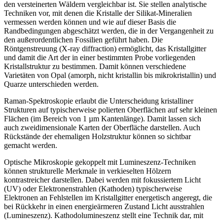
den versteinerten Wäldern vergleichbar ist. Sie stellen analytische
Techniken vor, mit denen die Kristalle der Silikat-Mineralien
vermessen werden können und wie auf dieser Basis die
Randbedingungen abgeschätzt werden, die in der Vergangenheit zu
den außerordentlichen Fossilien geführt haben. Die
Röntgenstreuung (X-ray diffraction) ermöglicht, das Kristallgitter
und damit die Art der in einer bestimmten Probe vorliegenden
Kristallstruktur zu bestimmen. Damit können verschiedene
Varietäten von Opal (amorph, nicht kristallin bis mikrokristallin) und
Quarze unterschieden werden.
Raman-Spektroskopie erlaubt die Unterscheidung kristalliner
Strukturen auf typischerweise polierten Oberflächen auf sehr kleinen
Flächen (im Bereich von 1 µm Kantenlänge). Damit lassen sich
auch zweidimensionale Karten der Oberfläche darstellen. Auch
Rückstände der ehemaligen Holzstruktur können so sichtbar
gemacht werden.
Optische Mikroskopie gekoppelt mit Lumineszenz-Techniken
können strukturelle Merkmale in verkieselten Hölzern
kontrastreicher darstellen. Dabei werden mit fokussiertem Licht
(UV) oder Elektronenstrahlen (Kathoden) typischerweise
Elektronen an Fehlstellen im Kristallgitter energetisch angeregt, die
bei Rückkehr in einen energieärmeren Zustand Licht ausstrahlen
(Lumineszenz). Kathodolumineszenz stellt eine Technik dar, mit