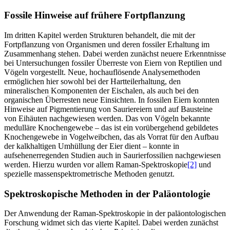
Fossile Hinweise auf frühere Fortpflanzung
Im dritten Kapitel werden Strukturen behandelt, die mit der
Fortpflanzung von Organismen und deren fossiler Erhaltung im
Zusammenhang stehen. Dabei werden zunächst neuere Erkenntnisse
bei Untersuchungen fossiler Überreste von Eiern von Reptilien und
Vögeln vorgestellt. Neue, hochauflösende Analysemethoden
ermöglichen hier sowohl bei der Hartteilerhaltung, den
mineralischen Komponenten der Eischalen, als auch bei den
organischen Überresten neue Einsichten. In fossilen Eiern konnten
Hinweise auf Pigmentierung von Sauriereiern und auf Bausteine
von Eihäuten nachgewiesen werden. Das von Vögeln bekannte
medulläre Knochengewebe – das ist ein vorübergehend gebildetes
Knochengewebe in Vogelweibchen, das als Vorrat für den Aufbau
der kalkhaltigen Umhüllung der Eier dient – konnte in
aufsehenerregenden Studien auch in Saurierfossilien nachgewiesen
werden. Hierzu wurden vor allem Raman-Spektroskopie
[2]
und
spezielle massenspektrometrische Methoden genutzt.
Spektroskopische Methoden in der Paläontologie
Der Anwendung der Raman-Spektroskopie in der paläontologischen
Forschung widmet sich das vierte Kapitel. Dabei werden zunächst