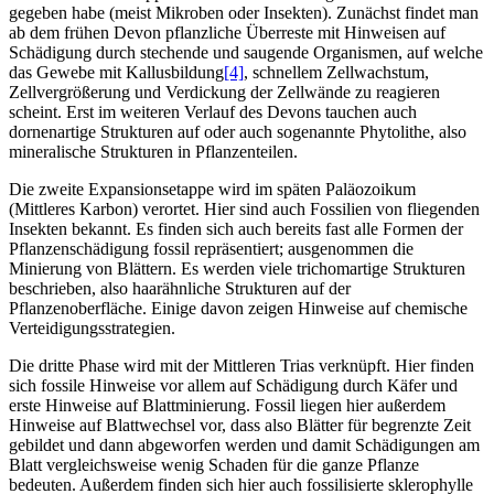
gegeben habe (meist Mikroben oder Insekten). Zunächst findet man
ab dem frühen Devon pflanzliche Überreste mit Hinweisen auf
Schädigung durch stechende und saugende Organismen, auf welche
das Gewebe mit Kallusbildung
[4]
, schnellem Zellwachstum,
Zellvergrößerung und Verdickung der Zellwände zu reagieren
scheint. Erst im weiteren Verlauf des Devons tauchen auch
dornenartige Strukturen auf oder auch sogenannte Phytolithe, also
mineralische Strukturen in Pflanzenteilen.
Die zweite Expansionsetappe wird im späten Paläozoikum
(Mittleres Karbon) verortet. Hier sind auch Fossilien von fliegenden
Insekten bekannt. Es finden sich auch bereits fast alle Formen der
Pflanzenschädigung fossil repräsentiert; ausgenommen die
Minierung von Blättern. Es werden viele trichomartige Strukturen
beschrieben, also haarähnliche Strukturen auf der
Pflanzenoberfläche. Einige davon zeigen Hinweise auf chemische
Verteidigungsstrategien.
Die dritte Phase wird mit der Mittleren Trias verknüpft. Hier finden
sich fossile Hinweise vor allem auf Schädigung durch Käfer und
erste Hinweise auf Blattminierung. Fossil liegen hier außerdem
Hinweise auf Blattwechsel vor, dass also Blätter für begrenzte Zeit
gebildet und dann abgeworfen werden und damit Schädigungen am
Blatt vergleichsweise wenig Schaden für die ganze Pflanze
bedeuten. Außerdem finden sich hier auch fossilisierte sklerophylle