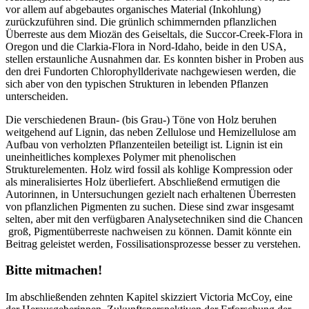
vor allem auf abgebautes organisches Material (Inkohlung)
zurückzuführen sind. Die grünlich schimmernden pflanzlichen
Überreste aus dem Miozän des Geiseltals, die Succor-Creek-Flora in
Oregon und die Clarkia-Flora in Nord-Idaho, beide in den USA,
stellen erstaunliche Ausnahmen dar. Es konnten bisher in Proben aus
den drei Fundorten Chlorophyllderivate nachgewiesen werden, die
sich aber von den typischen Strukturen in lebenden Pflanzen
unterscheiden.
Die verschiedenen Braun- (bis Grau-) Töne von Holz beruhen
weitgehend auf Lignin, das neben Zellulose und Hemizellulose am
Aufbau von verholzten Pflanzenteilen beteiligt ist. Lignin ist ein
uneinheitliches komplexes Polymer mit phenolischen
Strukturelementen. Holz wird fossil als kohlige Kompression oder
als mineralisiertes Holz überliefert. Abschließend ermutigen die
Autorinnen, in Untersuchungen gezielt nach erhaltenen Überresten
von pflanzlichen Pigmenten zu suchen. Diese sind zwar insgesamt
selten, aber mit den verfügbaren Analysetechniken sind die Chancen
groß, Pigmentüberreste nachweisen zu können. Damit könnte ein
Beitrag geleistet werden, Fossilisationsprozesse besser zu verstehen.
Bitte mitmachen!
Im abschließenden zehnten Kapitel skizziert Victoria McCoy, eine