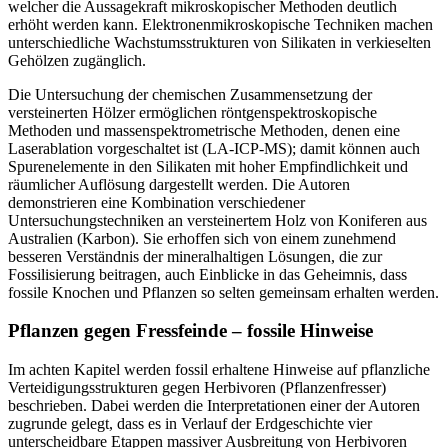
welcher die Aussagekraft mikroskopischer Methoden deutlich
erhöht werden kann. Elektronenmikroskopische Techniken machen
unterschiedliche Wachstumsstrukturen von Silikaten in verkieselten
Gehölzen zugänglich.
Die Untersuchung der chemischen Zusammensetzung der
versteinerten Hölzer ermöglichen röntgenspektroskopische
Methoden und massenspektrometrische Methoden, denen eine
Laserablation vorgeschaltet ist (LA-ICP-MS); damit können auch
Spurenelemente in den Silikaten mit hoher Empfindlichkeit und
räumlicher Auflösung dargestellt werden. Die Autoren
demonstrieren eine Kombination verschiedener
Untersuchungstechniken an versteinertem Holz von Koniferen aus
Australien (Karbon). Sie erhoffen sich von einem zunehmend
besseren Verständnis der mineralhaltigen Lösungen, die zur
Fossilisierung beitragen, auch Einblicke in das Geheimnis, dass
fossile Knochen und Pflanzen so selten gemeinsam erhalten werden.
Pflanzen gegen Fressfeinde – fossile Hinweise
Im achten Kapitel werden fossil erhaltene Hinweise auf pflanzliche
Verteidigungsstrukturen gegen Herbivoren (Pflanzenfresser)
beschrieben. Dabei werden die Interpretationen einer der Autoren
zugrunde gelegt, dass es in Verlauf der Erdgeschichte vier
unterscheidbare Etappen massiver Ausbreitung von Herbivoren