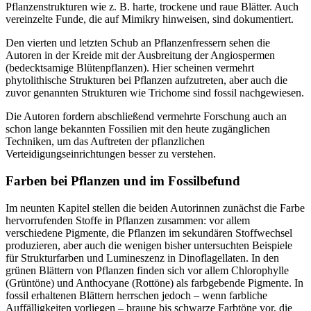
Pflanzenstrukturen wie z. B. harte, trockene und raue Blätter. Auch
vereinzelte Funde, die auf Mimikry hinweisen, sind dokumentiert.
Den vierten und letzten Schub an Pflanzenfressern sehen die
Autoren in der Kreide mit der Ausbreitung der Angiospermen
(bedecktsamige Blütenpflanzen). Hier scheinen vermehrt
phytolithische Strukturen bei Pflanzen aufzutreten, aber auch die
zuvor genannten Strukturen wie Trichome sind fossil nachgewiesen.
Die Autoren fordern abschließend vermehrte Forschung auch an
schon lange bekannten Fossilien mit den heute zugänglichen
Techniken, um das Auftreten der pflanzlichen
Verteidigungseinrichtungen besser zu verstehen.
Farben bei Pflanzen und im Fossilbefund
Im neunten Kapitel stellen die beiden Autorinnen zunächst die Farbe
hervorrufenden Stoffe in Pflanzen zusammen: vor allem
verschiedene Pigmente, die Pflanzen im sekundären Stoffwechsel
produzieren, aber auch die wenigen bisher untersuchten Beispiele
für Strukturfarben und Lumineszenz in Dinoflagellaten. In den
grünen Blättern von Pflanzen finden sich vor allem Chlorophylle
(Grüntöne) und Anthocyane (Rottöne) als farbgebende Pigmente. In
fossil erhaltenen Blättern herrschen jedoch – wenn farbliche
Auffälligkeiten vorliegen – braune bis schwarze Farbtöne vor, die