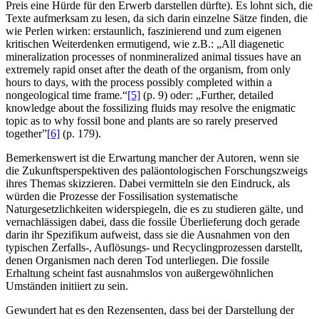
Preis eine Hürde für den Erwerb darstellen dürfte). Es lohnt sich, die
Texte aufmerksam zu lesen, da sich darin einzelne Sätze finden, die
wie Perlen wirken: erstaunlich, faszinierend und zum eigenen
kritischen Weiterdenken ermutigend, wie z.B.: „All diagenetic
mineralization processes of nonmineralized animal tissues have an
extremely rapid onset after the death of the organism, from only
hours to days, with the process possibly completed within a
nongeological time frame.“
[5]
(p. 9) oder: „Further, detailed
knowledge about the fossilizing fluids may resolve the enigmatic
topic as to why fossil bone and plants are so rarely preserved
together”
[6]
(p. 179).
Bemerkenswert ist die Erwartung mancher der Autoren, wenn sie
die Zukunftsperspektiven des paläontologischen Forschungszweigs
ihres Themas skizzieren. Dabei vermitteln sie den Eindruck, als
würden die Prozesse der Fossilisation systematische
Naturgesetzlichkeiten widerspiegeln, die es zu studieren gälte, und
vernachlässigen dabei, dass die fossile Überlieferung doch gerade
darin ihr Spezifikum aufweist, dass sie die Ausnahmen von den
typischen Zerfalls-, Auflösungs- und Recyclingprozessen darstellt,
denen Organismen nach deren Tod unterliegen. Die fossile
Erhaltung scheint fast ausnahmslos von außergewöhnlichen
Umständen initiiert zu sein.
Gewundert hat es den Rezensenten, dass bei der Darstellung der