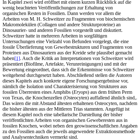
In Kapitel zwei wird eröffnet mit einem kurzen Rückblick auf die
wenig beachteten Veröffentlichungen zur Erhaltung von
organischen Resten in Fossilien. Dann werden vor allem die
Arbeiten von M. H. Schweitzer zu Fragmenten von biochemischen
Makromolekülen (Collagen und andere Strukturproteine) an
Dinosaurier- und anderen Fossilien vorgestellt und diskutiert.
Schweitzer hatte in mehreren Arbeiten in sorgfältigen
Untersuchungen eine Vielzahl von Befunden vorgelegt, die eine
fossile Überlieferung von Gewebestrukturen und Fragmenten von
Proteinen aus Dinosauriern aus der Kreide sehr plausibel gemacht
haben
[1]
. Auch die Kritik an Interpretationen von Schweitzer wird
präsentiert (Biofilme, Artefakte, Verunreinigungen) und mit der
Bewertung eingeordnet, dass sich die Erkenntnisse von Schweitzer
weitgehend durchgesetzt haben. Abschließend stellen die Autoren
dieses Kapitels auch konkrete eigene Forschungsergebnisse vor,
nämlich die Isolation und Charakterisierung von Strukturen aus
fossilen Überresten eines Amphibs (
Eryops
) aus dem frühen Perm
von Texas, die Knochenzellen (Osteocyten) auffallend ähnlich sind,.
Das wären die mit Abstand ältesten erhaltenen Osteocyten, nachdem
die bisher ältesten aus der Mittleren Trias stammten. Angefügt ist
diesem Kapitel noch eine tabellarische Darstellung der bisher
veröffentlichten Arbeiten von organischen Geweberesten aus in
fossilen Knochen, wobei neben den geowissenschaftlichen Angaben
zu den Fossilien auch die jeweils angewendete Extraktionsmethode
und Analysentechniken vermerkt sind.