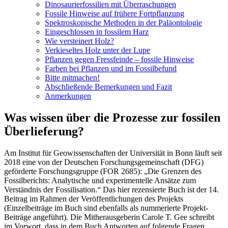
Dinosaurierfossilien mit Überraschungen
Fossile Hinweise auf frühere Fortpflanzung
Spektroskopische Methoden in der Paläontologie
Eingeschlossen in fossilem Harz
Wie versteinert Holz?
Verkieseltes Holz unter der Lupe
Pflanzen gegen Fressfeinde – fossile Hinweise
Farben bei Pflanzen und im Fossilbefund
Bitte mitmachen!
Abschließende Bemerkungen und Fazit
Anmerkungen
Was wissen über die Prozesse zur fossilen
Überlieferung?
Am Institut für Geowissenschaften der Universität in Bonn läuft seit
2018 eine von der Deutschen Forschungsgemeinschaft (DFG)
geförderte Forschungsgruppe (FOR 2685): „Die Grenzen des
Fossilberichts: Analytische und experimentelle Ansätze zum
Verständnis der Fossilisation.“ Das hier rezensierte Buch ist der 14.
Beitrag im Rahmen der Veröffentlichungen des Projekts
(Einzelbeiträge im Buch sind ebenfalls als nummerierte Projekt-
Beiträge angeführt). Die Mitherausgeberin Carole T. Gee schreibt
im Vorwort, dass in dem Buch Antworten auf folgende Fragen