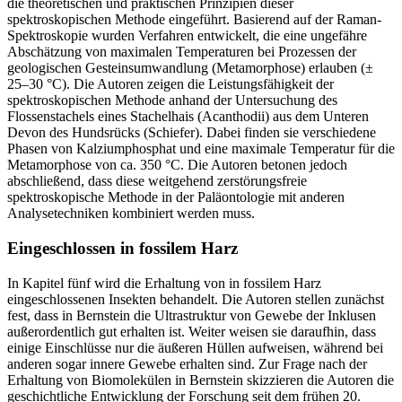
die theoretischen und praktischen Prinzipien dieser
spektroskopischen Methode eingeführt. Basierend auf der Raman-
Spektroskopie wurden Verfahren entwickelt, die eine ungefähre
Abschätzung von maximalen Temperaturen bei Prozessen der
geologischen Gesteinsumwandlung (Metamorphose) erlauben (±
25–30 °C). Die Autoren zeigen die Leistungsfähigkeit der
spektroskopischen Methode anhand der Untersuchung des
Flossenstachels eines Stachelhais (Acanthodii) aus dem Unteren
Devon des Hundsrücks (Schiefer). Dabei finden sie verschiedene
Phasen von Kalziumphosphat und eine maximale Temperatur für die
Metamorphose von ca. 350 °C. Die Autoren betonen jedoch
abschließend, dass diese weitgehend zerstörungsfreie
spektroskopische Methode in der Paläontologie mit anderen
Analysetechniken kombiniert werden muss.
Eingeschlossen in fossilem Harz
In Kapitel fünf wird die Erhaltung von in fossilem Harz
eingeschlossenen Insekten behandelt. Die Autoren stellen zunächst
fest, dass in Bernstein die Ultrastruktur von Gewebe der Inklusen
außerordentlich gut erhalten ist. Weiter weisen sie daraufhin, dass
einige Einschlüsse nur die äußeren Hüllen aufweisen, während bei
anderen sogar innere Gewebe erhalten sind. Zur Frage nach der
Erhaltung von Biomolekülen in Bernstein skizzieren die Autoren die
geschichtliche Entwicklung der Forschung seit dem frühen 20.