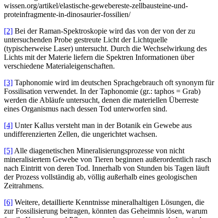
wissen.org/artikel/elastische-gewebereste-zellbausteine-und-
proteinfragmente-in-dinosaurier-fossilien/
[2]
Bei der Raman-Spektroskopie wird das von der von der zu
untersuchenden Probe gestreute Licht der Lichtquelle
(typischerweise Laser) untersucht. Durch die Wechselwirkung des
Lichts mit der Materie liefern die Spektren Informationen über
verschiedene Materialeigenschaften.
[3]
Taphonomie wird im deutschen Sprachgebrauch oft synonym für
Fossilisation verwendet. In der Taphonomie (gr.: taphos = Grab)
werden die Abläufe untersucht, denen die materiellen Überreste
eines Organismus nach dessen Tod unterworfen sind.
[4]
Unter Kallus versteht man in der Botanik ein Gewebe aus
undifferenzierten Zellen, die ungerichtet wachsen.
[5]
Alle diagenetischen Mineralisierungsprozesse von nicht
mineralisiertem Gewebe von Tieren beginnen außerordentlich rasch
nach Eintritt von deren Tod. Innerhalb von Stunden bis Tagen läuft
der Prozess vollständig ab, völlig außerhalb eines geologischen
Zeitrahmens.
[6]
Weitere, detaillierte Kenntnisse mineralhaltigen Lösungen, die
zur Fossilisierung beitragen, könnten das Geheimnis lösen, warum