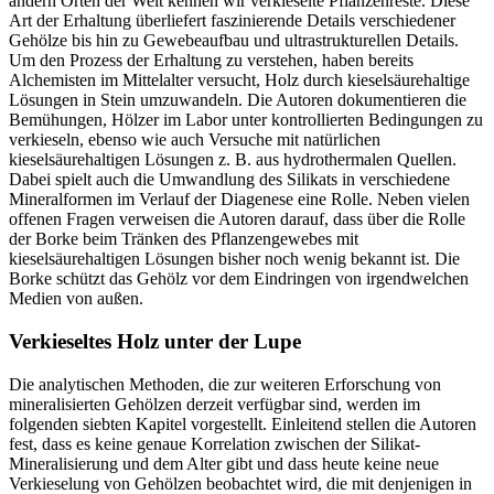
andern Orten der Welt kennen wir verkieselte Pflanzenreste. Diese
Art der Erhaltung überliefert faszinierende Details verschiedener
Gehölze bis hin zu Gewebeaufbau und ultrastrukturellen Details.
Um den Prozess der Erhaltung zu verstehen, haben bereits
Alchemisten im Mittelalter versucht, Holz durch kieselsäurehaltige
Lösungen in Stein umzuwandeln. Die Autoren dokumentieren die
Bemühungen, Hölzer im Labor unter kontrollierten Bedingungen zu
verkieseln, ebenso wie auch Versuche mit natürlichen
kieselsäurehaltigen Lösungen z. B. aus hydrothermalen Quellen.
Dabei spielt auch die Umwandlung des Silikats in verschiedene
Mineralformen im Verlauf der Diagenese eine Rolle. Neben vielen
offenen Fragen verweisen die Autoren darauf, dass über die Rolle
der Borke beim Tränken des Pflanzengewebes mit
kieselsäurehaltigen Lösungen bisher noch wenig bekannt ist. Die
Borke schützt das Gehölz vor dem Eindringen von irgendwelchen
Medien von außen.
Verkieseltes Holz unter der Lupe
Die analytischen Methoden, die zur weiteren Erforschung von
mineralisierten Gehölzen derzeit verfügbar sind, werden im
folgenden siebten Kapitel vorgestellt. Einleitend stellen die Autoren
fest, dass es keine genaue Korrelation zwischen der Silikat-
Mineralisierung und dem Alter gibt und dass heute keine neue
Verkieselung von Gehölzen beobachtet wird, die mit denjenigen in