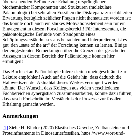
überraschenden Befunde zur Erhaltung ursprünglicher
biochemischer Komponenten und Strukturen (molekulare
Paläontologie) bei sehr alten Fossilien die Diskrepanz zur etablierten
Erwartung bezüglich zeitlicher Fragen nicht thematisiert worden ist;
das könnte doch auch ein starkes Motivationselement sein für ein
Engagement in diesem Forschungsbereich! Für Interessenten, die
paläontologische Befunde vom Standpunkt eines
Schöpfungsverständnisses aus betrachten und interpretieren, ist es
gut, den „state of the art“ der Forschung kennen zu lernen. Einige
der eingestreuten Bemerkungen über die Grenzen der gesicherten
Aussagen in diesem Bereich der Paläontologie können hier
ermutigen!
Das Buch sei an Paläontologie Interessierten uneingeschränkt zur
Lektüre empfohlen! Auch auf die Gefahr hin, dass dadurch die
Halbwertszeit der Aktualität dieses Werkes verringert werden
könnte. Der Wunsch, dass Kollegen aus vielen verschiedenen
Fachbereichen synergistisch zusammenarbeiten, könnte dazu führen,
dass rasch Fortschritte im Verständnis der Prozesse zur fossilen
Erhaltung gemacht werden.
Anmerkungen
[1]
Siehe H. Binder (2020) Elastisches Gewebe, Zellbausteine und
Proteinfragmente in Dinosaurierfossilien. https://www.wort-und-