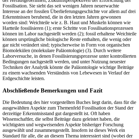
der Herausgeberinnen, Zukunftsperspektiven der Erforschung der
Fossilisation. Sie sieht das seit wenigen Jahren neuerwachte
Interesse an der fossilen Überlieferungsgeschichte vor allem auf drei
Erkenntnissen beruhend, die in den letzten Jahren gewonnen
worden sind: Weichteile wie z. B. Haut und Muskeln können wie
Hartteile fossilisieren (1); erste Schritte von Fossilisationsprozessen
können im Labor nachgestellt werden (2); fossil erhaltene Weichteile
können ursprüngliche biologische Reste enthalten, die wenig oder
gar nicht verändert sind; typischerweise in Form von organischen
Biomolekülen (molekulare Paläontologie) (3). Durch weitere
Laborversuche, in denen Fossilisierungsprozesse unter kontrollierten
Bedingungen nachgestellt werden, und unter Nutzung neuester
Techniken der Analytik könnte die Paläontologie wichtige Beiträge
zu einem wachsenden Verständnis von Lebewesen in Verlauf der
Erdgeschichte leisten.
Abschließende Bemerkungen und Fazit
Die Bedeutung des hier vorgestellten Buches liegt darin, dass für die
ausgewählten Aspekte zum Themenfeld Fossilisation der Stand der
derzeitige Erkenntnisstand gut dargestellt ist. Oft haben
Wissenschaftler, die selbst Beiträge dazu geleistet haben, die
wichtigsten und wegweisenden Aspekte bisheriger Forschung
ausgewählt und zusammengestellt. Insofern ist dieses Werk ein
Standard für alle, die an diesem Thema interessiert sind (wobei der