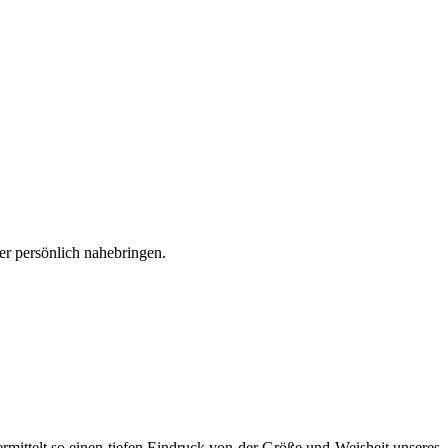
r persönlich nahebringen.
rmittelt so einen tiefen Eindruck von der Größe und Weisheit unseres