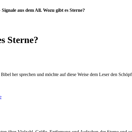
»
Signale aus dem All. Wozu gibt es Sterne?
es Sterne?
 Bibel her sprechen und möchte auf diese Weise dem Leser den Schöpfe
e
kten über Vielzahl, Größe, Entfernung und Aufgaben der Sterne und ve