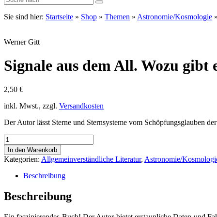
Sie sind hier:
Startseite
»
Shop
»
Themen
»
Astronomie/Kosmologie
Werner Gitt
Signale aus dem All. Wozu gibt 
2,50
€
inkl. Mwst., zzgl.
Versandkosten
Der Autor lässt Sterne und Sternsysteme vom Schöpfungsglauben der
Signale
aus
In den Warenkorb
dem
Kategorien:
Allgemeinverständliche Literatur
,
Astronomie/Kosmologi
All.
Wozu
Beschreibung
gibt
es
Beschreibung
Sterne?
Menge
Ein faszinierendes Buch! Der Autor bietet erstaunliche Daten und Fa