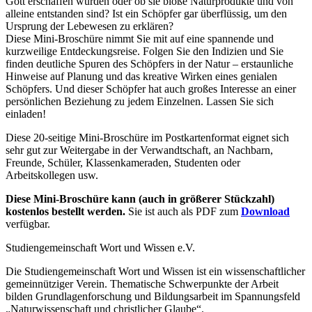
Gott erschaffen wurden oder ob sie bloße Naturprodukte und von
alleine entstanden sind? Ist ein Schöpfer gar überflüssig, um den
Ursprung der Lebewesen zu erklären?
Diese Mini-Broschüre nimmt Sie mit auf eine spannende und
kurzweilige Entdeckungsreise. Folgen Sie den Indizien und Sie
finden deutliche Spuren des Schöpfers in der Natur – erstaunliche
Hinweise auf Planung und das kreative Wirken eines genialen
Schöpfers. Und dieser Schöpfer hat auch großes Interesse an einer
persönlichen Beziehung zu jedem Einzelnen. Lassen Sie sich
einladen!
Diese 20-seitige Mini-Broschüre im Postkartenformat eignet sich
sehr gut zur Weitergabe in der Verwandtschaft, an Nachbarn,
Freunde, Schüler, Klassenkameraden, Studenten oder
Arbeitskollegen usw.
Diese Mini-Broschüre kann (auch in größerer Stückzahl)
kostenlos bestellt werden.
Sie ist auch als PDF zum
Download
verfügbar.
Studiengemeinschaft Wort und Wissen e.V.
Die Studiengemeinschaft Wort und Wissen ist ein wissenschaftlicher
gemeinnütziger Verein. Thematische Schwerpunkte der Arbeit
bilden Grundlagenforschung und Bildungsarbeit im Spannungsfeld
„Naturwissenschaft und christlicher Glaube“.