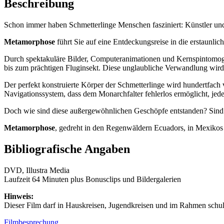
Beschreibung
Schon immer haben Schmetterlinge Menschen fasziniert: Künstler und
Metamorphose
führt Sie auf eine Entdeckungsreise in die erstaunli
Durch spektakuläre Bilder, Computeranimationen und Kernspintomogra
bis zum prächtigen Fluginsekt. Diese unglaubliche Verwandlung wird
Der perfekt konstruierte Körper der Schmetterlinge wird hundertfach 
Navigationssystem, dass dem Monarchfalter fehlerlos ermöglicht, jed
Doch wie sind diese außergewöhnlichen Geschöpfe entstanden? Sind si
Metamorphose
, gedreht in den Regenwäldern Ecuadors, in Mexikos 
Bibliografische Angaben
DVD, Illustra Media
Laufzeit 64 Minuten plus Bonusclips und Bildergalerien
Hinweis:
Dieser Film darf in Hauskreisen, Jugendkreisen und im Rahmen schulis
Filmbesprechung