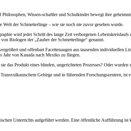
 Philosophen, Wissen-schaftler und Schulkinder bewegt ihre geheimnis
che Welt der Schmetterlinge – wie sie noch nie zuvor gesehen wurde.
phie wird jeder Schritt des lange Zeit verborgenen Lebenskreislaufs 
 von Biologen der „Zauber der Schmetterlinge“ genannt.
vergrößert und offenbart Facettenaugen aus tausenden individuellen Lins
es Jahr von Kanada nach Mexiko zu fliegen.
e das Produkt eines blinden, ungerichteten Prozesses? Oder wurden si
Transvulkanischem Gebirge und in führenden Forschungszentren, ist ei
chen Unterrichts aufgeführt werden. Eine öffentliche Aufführung ist k