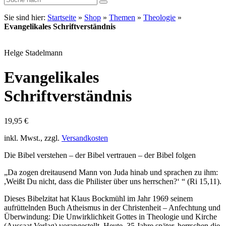
Sie sind hier:
Startseite
»
Shop
»
Themen
»
Theologie
»
Evangelikales Schriftverständnis
Helge Stadelmann
Evangelikales
Schriftverständnis
19,95
€
inkl. Mwst., zzgl.
Versandkosten
Die Bibel verstehen – der Bibel vertrauen – der Bibel folgen
„Da zogen dreitausend Mann von Juda hinab und sprachen zu ihm:
,Weißt Du nicht, dass die Philister über uns herrschen?‘ “ (Ri 15,11).
Dieses Bibelzitat hat Klaus Bockmühl im Jahr 1969 seinem
aufrüttelnden Buch Atheismus in der Christenheit – Anfechtung und
Überwindung: Die Unwirklichkeit Gottes in Theologie und Kirche
(Aussaat Verlag) vorangestellt. Heute, 35 Jahre später, herrschen die