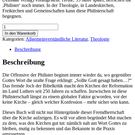
,Philister‘ noch immer. In der Theologie, in Landeskirchen,
Freikirchen und Gemeinschaften kann diese Philisterschaft
begegnen.
Evangelikales
Schriftverständnis
In den Warenkorb
Menge
Kategorien:
Allgemeinverständliche Literatur
,
Theologie
Beschreibung
Beschreibung
Die Offensive der Philister beginnt immer wieder da, wo gegenüber
Gottes Wort die uralte Frage erklingt: „Sollte Gott gesagt haben…?“
Das fremde Joch der Bibelkritik macht den Kirchen der Reformation
im Land Luthers seit 250 Jahren zu schaffen. Inzwischen ist diese
Philisterschaft längst zu einem globalen Faktor gcworden, vor der
keine Kirche – gleich welcher Konfession – mehr sicher sein kann.
Dieses Buch will nicht nur Hintergründe dieser Fremdherrschaft
über die Kirche aufzeigen. Es will vor allem begründet Mut machen
zu dem, was den Kirchen gut tut: nämlich nah am Wort Gottes zu
bleiben, mutig zu bekennen und das Bekannte in die Praxis
umzusetzen.