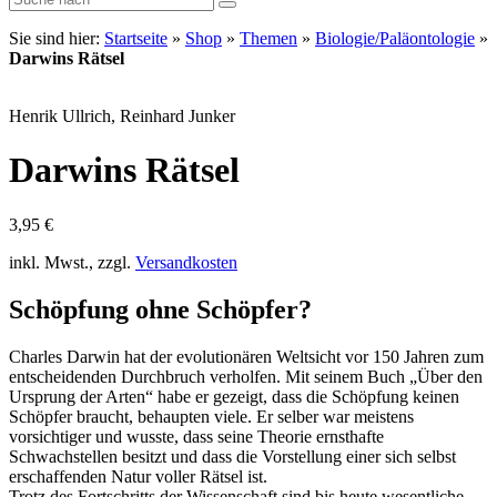
Sie sind hier:
Startseite
»
Shop
»
Themen
»
Biologie/Paläontologie
»
Darwins Rätsel
Henrik Ullrich, Reinhard Junker
Darwins Rätsel
3,95
€
inkl. Mwst., zzgl.
Versandkosten
Schöpfung ohne Schöpfer?
Charles Darwin hat der evolutionären Weltsicht vor 150 Jahren zum
entscheidenden Durchbruch verholfen. Mit seinem Buch „Über den
Ursprung der Arten“ habe er gezeigt, dass die Schöpfung keinen
Schöpfer braucht, behaupten viele. Er selber war meistens
vorsichtiger und wusste, dass seine Theorie ernsthafte
Schwachstellen besitzt und dass die Vorstellung einer sich selbst
erschaffenden Natur voller Rätsel ist.
Trotz des Fortschritts der Wissenschaft sind bis heute wesentliche