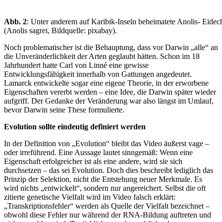
Abb. 2
: Unter anderem auf Karibik-Inseln beheimatete Anolis- Eidec
(Anolis sagrei, Bildquelle: pixabay).
Noch problematischer ist die Behauptung, dass vor Darwin „alle“ an
die Unveränderlichkeit der Arten geglaubt hätten. Schon im 18
Jahrhundert hatte Carl von Linné eine gewisse
Entwicklungsfähigkeit innerhalb von Gattungen angedeutet.
Lamarck entwickelte sogar eine eigene Theorie, in der erworbene
Eigenschaften vererbt werden – eine Idee, die Darwin später wieder
aufgriff. Der Gedanke der Veränderung war also längst im Umlauf,
bevor Darwin seine These formulierte.
Evolution sollte eindeutig definiert werden
In der Definition von „Evolution“ bleibt das Video äußerst vage –
oder irreführend. Eine Aussage lautet sinngemäß: Wenn eine
Eigenschaft erfolgreicher ist als eine andere, wird sie sich
durchsetzen – das sei Evolution. Doch dies beschreibt lediglich das
Prinzip der Selektion, nicht die Entstehung neuer Merkmale. Es
wird nichts „entwickelt“, sondern nur angereichert. Selbst die oft
zitierte genetische Vielfalt wird im Video falsch erklärt:
„Transkriptionsfehler“ werden als Quelle der Vielfalt bezeichnet –
obwohl diese Fehler nur während der RNA-Bildung auftreten und