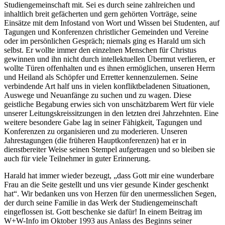
Studiengemeinschaft mit. Sei es durch seine zahlreichen und
inhaltlich breit gefächerten und gern gehörten Vorträge, seine
Einsätze mit dem Infostand von Wort und Wissen bei Studenten, auf
Tagungen und Konferenzen christlicher Gemeinden und Vereine
oder im persönlichen Gespräch; niemals ging es Harald um sich
selbst. Er wollte immer den einzelnen Menschen für Christus
gewinnen und ihn nicht durch intellektuellen Übermut verlieren, er
wollte Türen offenhalten und es ihnen ermöglichen, unseren Herrn
und Heiland als Schöpfer und Erretter kennenzulernen. Seine
verbindende Art half uns in vielen konfliktbeladenen Situationen,
Auswege und Neuanfänge zu suchen und zu wagen. Diese
geistliche Begabung erwies sich von unschätzbarem Wert für viele
unserer Leitungskreissitzungen in den letzten drei Jahrzehnten. Eine
weitere besondere Gabe lag in seiner Fähigkeit, Tagungen und
Konferenzen zu organisieren und zu moderieren. Unseren
Jahrestagungen (die früheren Hauptkonferenzen) hat er in
dienstbereiter Weise seinen Stempel aufgetragen und so bleiben sie
auch für viele Teilnehmer in guter Erinnerung.
Harald hat immer wieder bezeugt, „dass Gott mir eine wunderbare
Frau an die Seite gestellt und uns vier gesunde Kinder geschenkt
hat“. Wir bedanken uns von Herzen für den unermesslichen Segen,
der durch seine Familie in das Werk der Studiengemeinschaft
eingeflossen ist. Gott beschenke sie dafür! In einem Beitrag im
W+W-Info im Oktober 1993 aus Anlass des Beginns seiner