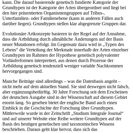
kann. Die darauf basierende genetisch fundierte Kategorie der
Grundtypen ist der Kategorie der Arten übergeordnet und liegt bei
den hier präsentierten Organismengruppen auf Tribus-,
Unterfamilien- oder Familienebene (kann in anderen Fällen auch
darüber liegen). Grundtypen stellen klar abgegrenzte Gruppen dar.
Evolutionäre Artkonzepte basieren in der Regel auf der Annahme,
dass die Artbildung durch allmähliche Änderungen auf der Basis
neuer Mutationen erfolgt. Im Gegensatz dazu wird in „Typen des
Lebens“ die Verteilung der Merkmale innerhalb der Arten einzelner
Grundtypen im Rahmen der Hypothese genetisch polyvalenter
Vorläuferformen interpretiert, aus denen durch Prozesse der
Artbildung genetisch tendenziell weniger variable Nachkommen
hervorgegangen sind.
Manche Beiträge sind allerdings – was die Datenbasis angeht –
nicht mehr auf dem aktuellen Stand. Sie sind deswegen nicht falsch,
aber ergänzungsbedürftig. 30 Jahre Forschung seit dem Erscheinen
der deutschen Ausgabe sind in der Wissenschaft auf diesem Gebiet
enorm lang. So gesehen bietet der englische Band auch einen
Einblick in die Geschichte der Forschung über Grundtypen.
Mittlerweile wurde in der Zeitschrift „Studium Integrale Journal“
und auf unserer Website eine Reihe weitere Grundtypen auf der
Basis des heutigen genetischen und taxonomischen Wissens
beschrieben. Daraus geht klar hervor, dass sich das