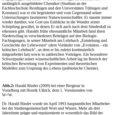
umfänglich ausgebildeter Chemiker (Studium an der
Fachhochschule Reutlingen und den Universitäten Tübingen und
Konstanz) war er ein begeisterter und vom Gegenstand seiner
Untersuchungen faszinierter Naturwissenschaftler. Er staunte immer
wieder darüber, wie Gott uns Einblicke in die Wunder seiner
Schöpfung gewährt, in denen Er sich auch nach dem Sündenfall zu
erkennen gibt. Haralds frühe ehrenamtliche Mitarbeit fand ihren
Niederschlag in verschiedenen Beiträgen auf den Biologie-
Fachtagungen, in seiner Mitarbeit am Lehrbuch „Entstehung und
Geschichte der Lebewesen“ (dem Vorläufer von „Evolution – ein
kritisches Lehrbuch“, an dem er bis zuletzt kontinuierlich
mitgearbeitet hat) sowie in zahlreichen Vorträgen. Ein besonderer
Schwerpunkt seiner wissenschaftlichen Arbeit lag im Bereich der
kritischen Bewertung von Experimenten und theoretischen
Modellen zum Ursprung des Lebens (präbiotische Chemie).
Abb.2:
Harald Binder (2009) bei einer Bergtour in
Vorarlberg mit Henrik Ullrich, dem 1. Vorsitzenden von
W+W.
Dr. Harald Binder wurde im April 1993 hauptamtlicher Mitarbeiter
bei der Studiengemeinschaft Wort und Wissen. Mehr als drei
Jahrzehnte prägte und repräsentierte er wesentlich das Bild der