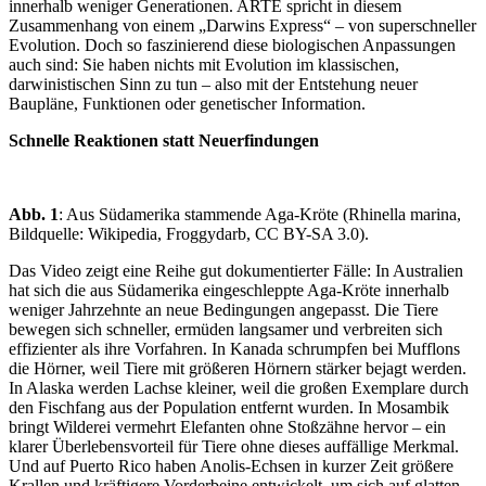
innerhalb weniger Generationen. ARTE spricht in diesem
Zusammenhang von einem „Darwins Express“ – von superschneller
Evolution. Doch so faszinierend diese biologischen Anpassungen
auch sind: Sie haben nichts mit Evolution im klassischen,
darwinistischen Sinn zu tun – also mit der Entstehung neuer
Baupläne, Funktionen oder genetischer Information.
Schnelle Reaktionen statt Neuerfindungen
Abb. 1
: Aus Südamerika stammende Aga-Kröte (Rhinella marina,
Bildquelle: Wikipedia, Froggydarb, CC BY-SA 3.0).
Das Video zeigt eine Reihe gut dokumentierter Fälle: In Australien
hat sich die aus Südamerika eingeschleppte Aga-Kröte innerhalb
weniger Jahrzehnte an neue Bedingungen angepasst. Die Tiere
bewegen sich schneller, ermüden langsamer und verbreiten sich
effizienter als ihre Vorfahren. In Kanada schrumpfen bei Mufflons
die Hörner, weil Tiere mit größeren Hörnern stärker bejagt werden.
In Alaska werden Lachse kleiner, weil die großen Exemplare durch
den Fischfang aus der Population entfernt wurden. In Mosambik
bringt Wilderei vermehrt Elefanten ohne Stoßzähne hervor – ein
klarer Überlebensvorteil für Tiere ohne dieses auffällige Merkmal.
Und auf Puerto Rico haben Anolis-Echsen in kurzer Zeit größere
Krallen und kräftigere Vorderbeine entwickelt, um sich auf glatten