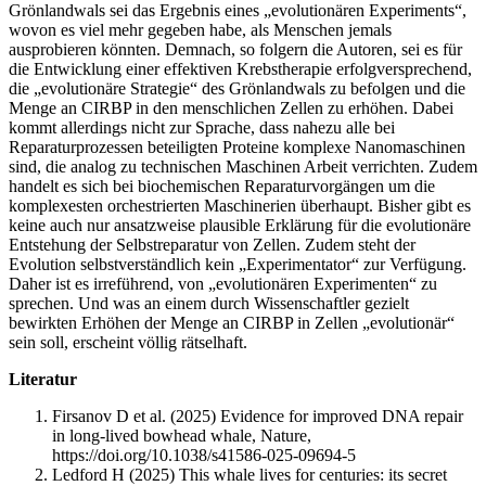
Grönlandwals sei das Ergebnis eines „evolutionären Experiments“,
wovon es viel mehr gegeben habe, als Menschen jemals
ausprobieren könnten. Demnach, so folgern die Autoren, sei es für
die Entwicklung einer effektiven Krebstherapie erfolgversprechend,
die „evolutionäre Strategie“ des Grönlandwals zu befolgen und die
Menge an CIRBP in den menschlichen Zellen zu erhöhen. Dabei
kommt allerdings nicht zur Sprache, dass nahezu alle bei
Reparaturprozessen beteiligten Proteine komplexe Nanomaschinen
sind, die analog zu technischen Maschinen Arbeit verrichten. Zudem
handelt es sich bei biochemischen Reparaturvorgängen um die
komplexesten orchestrierten Maschinerien überhaupt. Bisher gibt es
keine auch nur ansatzweise plausible Erklärung für die evolutionäre
Entstehung der Selbstreparatur von Zellen. Zudem steht der
Evolution selbstverständlich kein „Experimentator“ zur Verfügung.
Daher ist es irreführend, von „evolutionären Experimenten“ zu
sprechen. Und was an einem durch Wissenschaftler gezielt
bewirkten Erhöhen der Menge an CIRBP in Zellen „evolutionär“
sein soll, erscheint völlig rätselhaft.
Literatur
Firsanov D et al. (2025) Evidence for improved DNA repair
in long-lived bowhead whale, Nature,
https://doi.org/10.1038/s41586-025-09694-5
Ledford H (2025) This whale lives for centuries: its secret