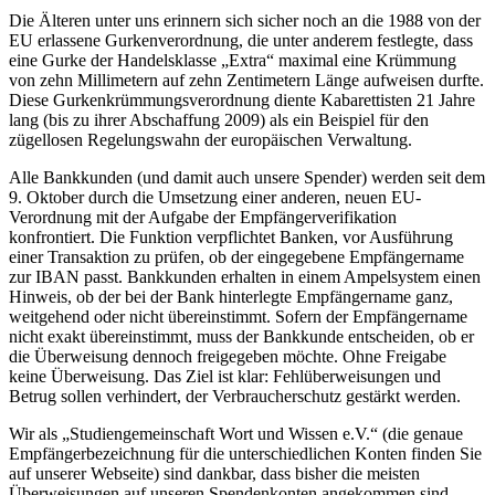
Die Älteren unter uns erinnern sich sicher noch an die 1988 von der
EU erlassene Gurkenverordnung, die unter anderem festlegte, dass
eine Gurke der Handelsklasse „Extra“ maximal eine Krümmung
von zehn Millimetern auf zehn Zentimetern Länge aufweisen durfte.
Diese Gurkenkrümmungsverordnung diente Kabarettisten 21 Jahre
lang (bis zu ihrer Abschaffung 2009) als ein Beispiel für den
zügellosen Regelungswahn der europäischen Verwaltung.
Alle Bankkunden (und damit auch unsere Spender) werden seit dem
9. Oktober durch die Umsetzung einer anderen, neuen EU-
Verordnung mit der Aufgabe der Empfängerverifikation
konfrontiert. Die Funktion verpflichtet Banken, vor Ausführung
einer Transaktion zu prüfen, ob der eingegebene Empfängername
zur IBAN passt. Bankkunden erhalten in einem Ampelsystem einen
Hinweis, ob der bei der Bank hinterlegte Empfängername ganz,
weitgehend oder nicht übereinstimmt. Sofern der Empfängername
nicht exakt übereinstimmt, muss der Bankkunde entscheiden, ob er
die Überweisung dennoch freigegeben möchte. Ohne Freigabe
keine Überweisung. Das Ziel ist klar: Fehlüberweisungen und
Betrug sollen verhindert, der Verbraucherschutz gestärkt werden.
Wir als „Studiengemeinschaft Wort und Wissen e.V.“ (die genaue
Empfängerbezeichnung für die unterschiedlichen Konten finden Sie
auf unserer Webseite) sind dankbar, dass bisher die meisten
Überweisungen auf unseren Spendenkonten angekommen sind.