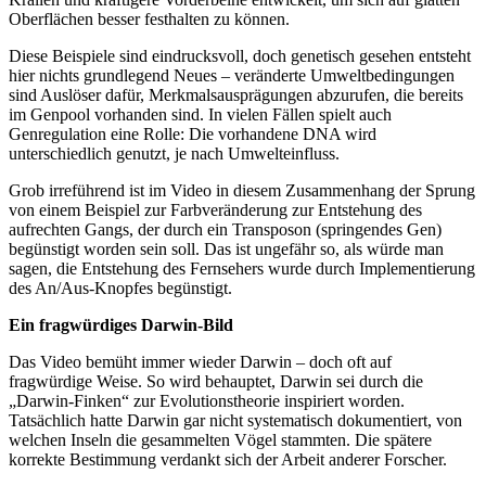
Oberflächen besser festhalten zu können.
Diese Beispiele sind eindrucksvoll, doch genetisch gesehen entsteht
hier nichts grundlegend Neues – veränderte Umweltbedingungen
sind Auslöser dafür, Merkmalsausprägungen abzurufen, die bereits
im Genpool vorhanden sind. In vielen Fällen spielt auch
Genregulation eine Rolle: Die vorhandene DNA wird
unterschiedlich genutzt, je nach Umwelteinfluss.
Grob irreführend ist im Video in diesem Zusammenhang der Sprung
von einem Beispiel zur Farbveränderung zur Entstehung des
aufrechten Gangs, der durch ein Transposon (springendes Gen)
begünstigt worden sein soll. Das ist ungefähr so, als würde man
sagen, die Entstehung des Fernsehers wurde durch Implementierung
des An/Aus-Knopfes begünstigt.
Ein fragwürdiges Darwin-Bild
Das Video bemüht immer wieder Darwin – doch oft auf
fragwürdige Weise. So wird behauptet, Darwin sei durch die
„Darwin-Finken“ zur Evolutionstheorie inspiriert worden.
Tatsächlich hatte Darwin gar nicht systematisch dokumentiert, von
welchen Inseln die gesammelten Vögel stammten. Die spätere
korrekte Bestimmung verdankt sich der Arbeit anderer Forscher.