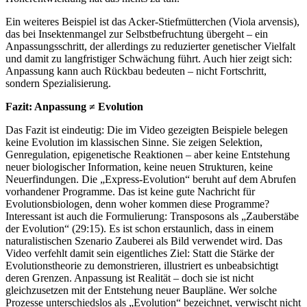
Ein weiteres Beispiel ist das Acker-Stiefmütterchen (Viola arvensis),
das bei Insektenmangel zur Selbstbefruchtung übergeht – ein
Anpassungsschritt, der allerdings zu reduzierter genetischer Vielfalt
und damit zu langfristiger Schwächung führt. Auch hier zeigt sich:
Anpassung kann auch Rückbau bedeuten – nicht Fortschritt,
sondern Spezialisierung.
Fazit: Anpassung ≠ Evolution
Das Fazit ist eindeutig: Die im Video gezeigten Beispiele belegen
keine Evolution im klassischen Sinne. Sie zeigen Selektion,
Genregulation, epigenetische Reaktionen – aber keine Entstehung
neuer biologischer Information, keine neuen Strukturen, keine
Neuerfindungen. Die „Express-Evolution“ beruht auf dem Abrufen
vorhandener Programme. Das ist keine gute Nachricht für
Evolutionsbiologen, denn woher kommen diese Programme?
Interessant ist auch die Formulierung: Transposons als „Zauberstäbe
der Evolution“ (29:15). Es ist schon erstaunlich, dass in einem
naturalistischen Szenario Zauberei als Bild verwendet wird. Das
Video verfehlt damit sein eigentliches Ziel: Statt die Stärke der
Evolutionstheorie zu demonstrieren, illustriert es unbeabsichtigt
deren Grenzen. Anpassung ist Realität – doch sie ist nicht
gleichzusetzen mit der Entstehung neuer Baupläne. Wer solche
Prozesse unterschiedslos als „Evolution“ bezeichnet, verwischt nicht