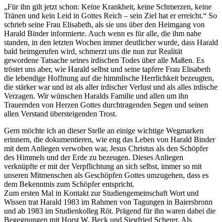
„Für ihn gilt jetzt schon: Keine Krankheit, keine Schmerzen, keine
Tränen und kein Leid in Gottes Reich – sein Ziel hat er erreicht.“ So
schrieb seine Frau Elisabeth, als sie uns über den Heimgang von
Harald Binder informierte. Auch wenn es für alle, die ihm nahe
standen, in den letzten Wochen immer deutlicher wurde, dass Harald
bald heimgerufen wird, schmerzt uns die nun zur Realität
gewordene Tatsache seines irdischen Todes über alle Maßen. Es
tröstet uns aber, wie Harald selbst und seine tapfere Frau Elisabeth
die lebendige Hoffnung auf die himmlische Herrlichkeit bezeugten,
die stärker war und ist als aller irdischer Verlust und als alles irdische
Verzagen. Wir wünschen Haralds Familie und allen um ihn
Trauernden von Herzen Gottes durchtragenden Segen und seinen
allen Verstand übersteigenden Trost.
Gern möchte ich an dieser Stelle an einige wichtige Wegmarken
erinnern, die dokumentieren, wie eng das Leben von Harald Binder
mit dem Anliegen verwoben war, Jesus Christus als den Schöpfer
des Himmels und der Erde zu bezeugen. Dieses Anliegen
verknüpfte er mit der Verpflichtung an sich selbst, immer so mit
unseren Mitmenschen als Geschöpfen Gottes umzugehen, dass es
dem Bekenntnis zum Schöpfer entspricht.
Zum ersten Mal in Kontakt zur Studiengemeinschaft Wort und
Wissen trat Harald 1983 im Rahmen von Tagungen in Baiersbronn
und ab 1983 im Studienkolleg Röt. Prägend für ihn waren dabei die
Begegnungen mit Horst W. Beck und Siegfried Scherer. Als