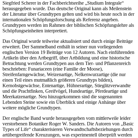
Siegfried Scherer in der Fachberichtsreihe „Studium Integrale“
herausgegeben wurde. Das deutsche Original kann als Meilenstein
der Literatur über Grundtypen gelten und wird bis heute noch in der
internationalen Schöpfungsforschung als Referenz angeben.
Grundtypen werden im Rahmen der biblischen Schöpfungslehre als
Schöpfungseinheiten interpretiert.
Das Original wurde teilweise aktualisiert und durch einige Beiträge
erweitert. Der Sammelband enthält in seiner nun vorliegenden
englischen Version 19 Beiträge von 12 Autoren. Nach einführenden
Artikeln über den Artbegriff, über Artbildung und eine historische
Betrachtung werden Grundtypen aus dem Tier- und Pflanzenreich
beschrieben: Funariaceen (eine Familie der Moose),
Streifenfarngewächse, Weizenartige, Nelkenwurzartige (die nur
einen Teil eines mutmaßlich größeren Grundtyps bilden),
Kernobstgewächse, Entenartige, Hühnerartige, Stieglitzverwandte
und die Prachtfinken, Greifvögel, Hundeartige, Pferdeartige und
Meerkatzenartige. Neu hinzugekommen sind die sogenannten
Lebenden Steine sowie ein Überblick und einige Anhänge über
weitere mögliche Grundtypen.
Der englische Band wurde herausgegeben vom mittlerweile leider
verstorbenen Botaniker Roger W. Sanders. Die Autoren von „Basic
Types of Life“ charakterisieren Verwandtschaftsbeziehungen durch
artübergreifende Kreuzungen, was experimentell überprüft werden