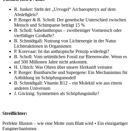
R. Junker: Steht der „Urvogel“ Archaeopteryx auf dem
Abstellgleis?
P. Borger & B. Scholl: Der genetische Unterschied zwischen
Mensch und Schimpanse beträgt 15 %
B. Scholl: Sahelanthropus – zweibeiniger Vormensch oder
vierfüßiger Großaffe?
B. Schmidtgall: Nutzung von Lichtenergie in der Natur.
Lichtreaktionen in Organismen
P. Korevaar: Ist das anthropische Prinzip widerlegt?
B. Scholl: Vom urtümlichen Fossil zur Bienenwabe. Wenn es
auf 500 Millionen Jahre nicht ankommt.
H. Ullrich: Was Ohren über unsere Herkunft verraten
P. Borger: Buntbarsche und Supergene: Ein Mechanismus für
Artbildung im Schöpfungsmodell
B. Schmidtgall: Vitamin B12 – ein Molekül wie aus einem
anderen Universum
J. Göcking: Symmetrien als Schöpfungsindiz?
Streiflichter:
Perfekte Illusion – wie eine Motte zum Blatt wird • Ein einzigartiger
Fangmechanismus