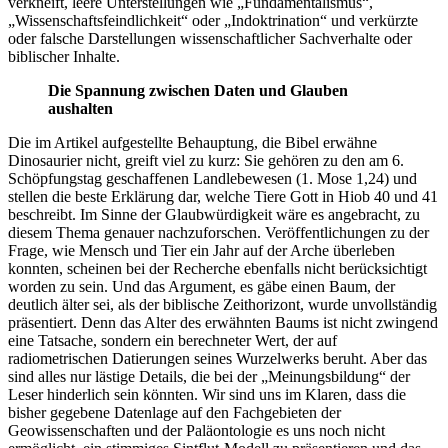
verkneift, leere Unterstellungen wie „Fundamentalismus“,
„Wissenschaftsfeindlichkeit“ oder „Indoktrination“ und verkürzte
oder falsche Darstellungen wissenschaftlicher Sachverhalte oder
biblischer Inhalte.
Die Spannung zwischen Daten und Glauben
aushalten
Die im Artikel aufgestellte Behauptung, die Bibel erwähne
Dinosaurier nicht, greift viel zu kurz: Sie gehören zu den am 6.
Schöpfungstag geschaffenen Landlebewesen (1. Mose 1,24) und
stellen die beste Erklärung dar, welche Tiere Gott in Hiob 40 und 41
beschreibt. Im Sinne der Glaubwürdigkeit wäre es angebracht, zu
diesem Thema genauer nachzuforschen. Veröffentlichungen zu der
Frage, wie Mensch und Tier ein Jahr auf der Arche überleben
konnten, scheinen bei der Recherche ebenfalls nicht berücksichtigt
worden zu sein. Und das Argument, es gäbe einen Baum, der
deutlich älter sei, als der biblische Zeithorizont, wurde unvollständig
präsentiert. Denn das Alter des erwähnten Baums ist nicht zwingend
eine Tatsache, sondern ein berechneter Wert, der auf
radiometrischen Datierungen seines Wurzelwerks beruht. Aber das
sind alles nur lästige Details, die bei der „Meinungsbildung“ der
Leser hinderlich sein könnten. Wir sind uns im Klaren, dass die
bisher gegebene Datenlage auf den Fachgebieten der
Geowissenschaften und der Paläontologie es uns noch nicht