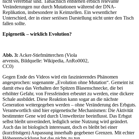
nicht vererbbar sind. Tatsächlich entstehen erblich relevante
Veränderungen nur durch Mutationen während der DNA-
Replikation, insbesondere in Keimzellen. Ein wesentlicher
Unterschied, der in einer seriösen Darstellung nicht unter den Tisch
fallen sollte.
Epigenetik – wirklich Evolution?
Abb. 3:
Acker-Stiefmütterchen (Viola
arvensis, Bildquelle: Wikipedia, AnRo0002,
CC0)
Gegen Ende des Videos wird ein faszinierendes Phänomen
angesprochen: sogenannte „Evolution ohne Mutation“. Gemeint ist
damit etwa das Verhalten der Spitzen Blasenschnecke, die bei
erhöhter Gefahr, von Fressfeinden erbeutet zu werden, eine dickere
Schale ausbildet. Diese Reaktion kann sogar an die nächste
Generation weitergegeben werden – ohne Veränderung des Erbguts.
Verantwortlich sind hier epigenetische Mechanismen: Die Aktivität
bestimmter Gene wird durch Umweltreize beeinflusst. Das Erbgut
selbst bleibt unverändert, lediglich seine Nutzung wird geändert.
Auch das ist biologisch interessant, doch es bleibt bei einer
(kurzfristigen) Anpassung innerhalb gegebener Grenzen. Mit echter
Höherentwicklung hat das nichts zu tun.