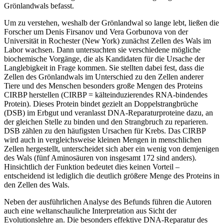
Grönlandwals befasst.
Um zu verstehen, weshalb der Grönlandwal so lange lebt, ließen die
Forscher um Denis Firsanov und Vera Gorbunova von der
Universität in Rochester (New York) zunächst Zellen des Wals im
Labor wachsen. Dann untersuchten sie verschiedene mögliche
biochemische Vorgänge, die als Kandidaten für die Ursache der
Langlebigkeit in Frage kommen. Sie stellten dabei fest, dass die
Zellen des Grönlandwals im Unterschied zu den Zellen anderer
Tiere und des Menschen besonders große Mengen des Proteins
CIRBP herstellen (CIRBP = kälteinduzierendes RNA-bindendes
Protein). Dieses Protein bindet gezielt an Doppelstrangbrüche
(DSB) im Erbgut und veranlasst DNA-Reparaturproteine dazu, an
der gleichen Stelle zu binden und den Strangbruch zu reparieren.
DSB zählen zu den häufigsten Ursachen für Krebs. Das CIRBP
wird auch in vergleichsweise kleinen Mengen in menschlichen
Zellen hergestellt, unterscheidet sich aber ein wenig von demjenigen
des Wals (fünf Aminosäuren von insgesamt 172 sind anders).
Hinsichtlich der Funktion bedeutet dies keinen Vorteil –
entscheidend ist lediglich die deutlich größere Menge des Proteins in
den Zellen des Wals.
Neben der ausführlichen Analyse des Befunds führen die Autoren
auch eine weltanschauliche Interpretation aus Sicht der
Evolutionslehre an. Die besonders effektive DNA-Reparatur des