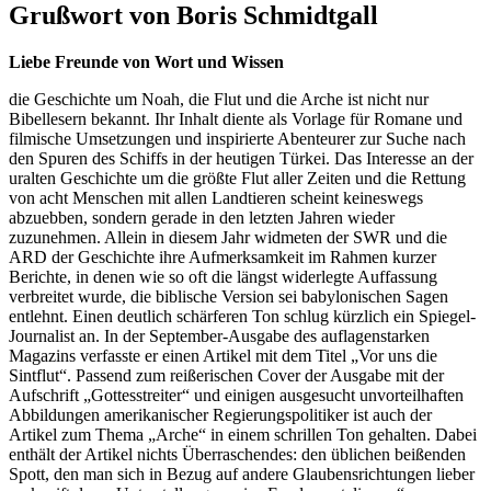
Grußwort von Boris Schmidtgall
Liebe Freunde von Wort und Wissen
die Geschichte um Noah, die Flut und die Arche ist nicht nur
Bibellesern bekannt. Ihr Inhalt diente als Vorlage für Romane und
filmische Umsetzungen und inspirierte Abenteurer zur Suche nach
den Spuren des Schiffs in der heutigen Türkei. Das Interesse an der
uralten Geschichte um die größte Flut aller Zeiten und die Rettung
von acht Menschen mit allen Landtieren scheint keineswegs
abzuebben, sondern gerade in den letzten Jahren wieder
zuzunehmen. Allein in diesem Jahr widmeten der SWR und die
ARD der Geschichte ihre Aufmerksamkeit im Rahmen kurzer
Berichte, in denen wie so oft die längst widerlegte Auffassung
verbreitet wurde, die biblische Version sei babylonischen Sagen
entlehnt. Einen deutlich schärferen Ton schlug kürzlich ein Spiegel-
Journalist an. In der September-Ausgabe des auflagenstarken
Magazins verfasste er einen Artikel mit dem Titel „Vor uns die
Sintflut“. Passend zum reißerischen Cover der Ausgabe mit der
Aufschrift „Gottesstreiter“ und einigen ausgesucht unvorteilhaften
Abbildungen amerikanischer Regierungspolitiker ist auch der
Artikel zum Thema „Arche“ in einem schrillen Ton gehalten. Dabei
enthält der Artikel nichts Überraschendes: den üblichen beißenden
Spott, den man sich in Bezug auf andere Glaubensrichtungen lieber