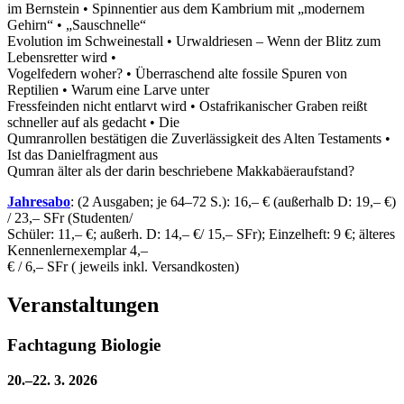
im Bernstein • Spinnentier aus dem Kambrium mit „modernem
Gehirn“ • „Sauschnelle“
Evolution im Schweinestall • Urwaldriesen – Wenn der Blitz zum
Lebensretter wird •
Vogelfedern woher? • Überraschend alte fossile Spuren von
Reptilien • Warum eine Larve unter
Fressfeinden nicht entlarvt wird • Ostafrikanischer Graben reißt
schneller auf als gedacht • Die
Qumranrollen bestätigen die Zuverlässigkeit des Alten Testaments •
Ist das Danielfragment aus
Qumran älter als der darin beschriebene Makkabäeraufstand?
Jahresabo
: (2 Ausgaben; je 64–72 S.): 16,– € (außerhalb D: 19,– €)
/ 23,– SFr (Studenten/
Schüler: 11,– €; außerh. D: 14,– €/ 15,– SFr); Einzelheft: 9 €; älteres
Kennenlernexemplar 4,–
€ / 6,– SFr ( jeweils inkl. Versandkosten)
Veranstaltungen
Fachtagung Biologie
20.–22. 3. 2026