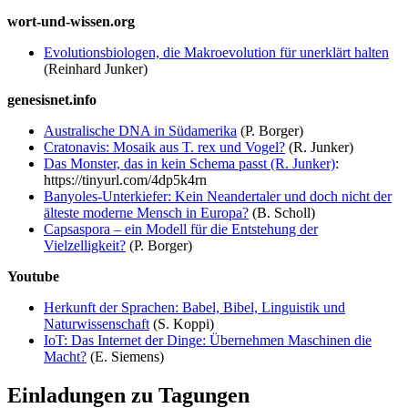
wort-und-wissen.org
Evolutionsbiologen, die Makroevolution für unerklärt halten
(Reinhard Junker)
genesisnet.info
Australische DNA in Südamerika
(P. Borger)
Cratonavis: Mosaik aus T. rex und Vogel?
(R. Junker)
Das Monster, das in kein Schema passt (R. Junker)
:
https://tinyurl.com/4dp5k4rn
Banyoles-Unterkiefer: Kein Neandertaler und doch nicht der
älteste moderne Mensch in Europa?
(B. Scholl)
Capsaspora – ein Modell für die Entstehung der
Vielzelligkeit?
(P. Borger)
Youtube
Herkunft der Sprachen: Babel, Bibel, Linguistik und
Naturwissenschaft
(S. Koppi)
IoT: Das Internet der Dinge: Übernehmen Maschinen die
Macht?
(E. Siemens)
Einladungen zu Tagungen