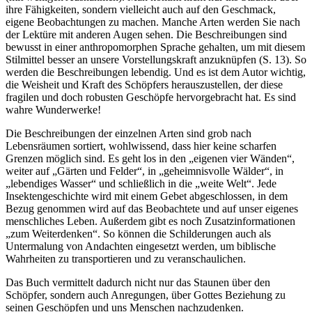
ihre Fähigkeiten, sondern vielleicht auch auf den Geschmack,
eigene Beobachtungen zu machen. Manche Arten werden Sie nach
der Lektüre mit anderen Augen sehen. Die Beschreibungen sind
bewusst in einer anthropomorphen Sprache gehalten, um mit diesem
Stilmittel besser an unsere Vorstellungskraft anzuknüpfen (S. 13). So
werden die Beschreibungen lebendig. Und es ist dem Autor wichtig,
die Weisheit und Kraft des Schöpfers herauszustellen, der diese
fragilen und doch robusten Geschöpfe hervorgebracht hat. Es sind
wahre Wunderwerke!
Die Beschreibungen der einzelnen Arten sind grob nach
Lebensräumen sortiert, wohlwissend, dass hier keine scharfen
Grenzen möglich sind. Es geht los in den „eigenen vier Wänden“,
weiter auf „Gärten und Felder“, in „geheimnisvolle Wälder“, in
„lebendiges Wasser“ und schließlich in die „weite Welt“. Jede
Insektengeschichte wird mit einem Gebet abgeschlossen, in dem
Bezug genommen wird auf das Beobachtete und auf unser eigenes
menschliches Leben. Außerdem gibt es noch Zusatzinformationen
„zum Weiterdenken“. So können die Schilderungen auch als
Untermalung von Andachten eingesetzt werden, um biblische
Wahrheiten zu transportieren und zu veranschaulichen.
Das Buch vermittelt dadurch nicht nur das Staunen über den
Schöpfer, sondern auch Anregungen, über Gottes Beziehung zu
seinen Geschöpfen und uns Menschen nachzudenken.