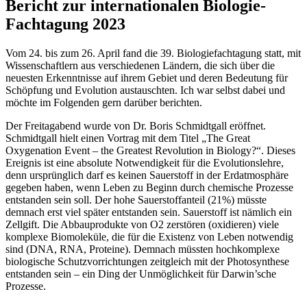
Bericht zur internationalen Biologie-
Fachtagung 2023
Vom 24. bis zum 26. April fand die 39. Biologiefachtagung statt, mit
Wissenschaftlern aus verschiedenen Ländern, die sich über die
neuesten Erkenntnisse auf ihrem Gebiet und deren Bedeutung für
Schöpfung und Evolution austauschten. Ich war selbst dabei und
möchte im Folgenden gern darüber berichten.
Der Freitagabend wurde von Dr. Boris Schmidtgall eröffnet.
Schmidtgall hielt einen Vortrag mit dem Titel „The Great
Oxygenation Event – the Greatest Revolution in Biology?“. Dieses
Ereignis ist eine absolute Notwendigkeit für die Evolutionslehre,
denn ursprünglich darf es keinen Sauerstoff in der Erdatmosphäre
gegeben haben, wenn Leben zu Beginn durch chemische Prozesse
entstanden sein soll. Der hohe Sauerstoffanteil (21%) müsste
demnach erst viel später entstanden sein. Sauerstoff ist nämlich ein
Zellgift. Die Abbauprodukte von O2 zerstören (oxidieren) viele
komplexe Biomoleküle, die für die Existenz von Leben notwendig
sind (DNA, RNA, Proteine). Demnach müssten hochkomplexe
biologische Schutzvorrichtungen zeitgleich mit der Photosynthese
entstanden sein – ein Ding der Unmöglichkeit für Darwin’sche
Prozesse.