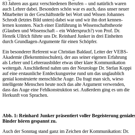
83 Jahren aus ganz verschiedenen Berufen – und natürlich waren
auch Lehrer dabei. Besonders schön war es auch, dass unser neuer
Mitarbeiter in der Geschäftsstelle bei Wort und Wissen Johannes
Schrodt (letztes Bild unten) dabei war und wir ihn dort kennen-
lernen konnten. Nach einer Einführung in Wissenschaftstheorie
(Glauben und Wissenschaft – ein Widerspruch?) von Prof. Dr.
Henrik Ullrich führte uns Dr. Reinhard Junker in drei Einheiten
durch Grundlagen-Argumente für einen Schöpfer.
Ein besonderer Referent war Christian Baldauf, Leiter der VEBS-
Akademie (Bekenntnisschulen), der aus seiner eigenen Erfahrung
als Lehrer und Lehrerausbilder etwas über klare Kommunikation
weitergab. Anschließend nahm uns der Neurologe Dr. Stefan Koppi
auf eine erstaunliche Entdeckungsreise rund um das unglaublich
genial konstruierte menschliche Auge. Da fragt man sich, wieso
intelligente Menschen heute noch das alte Argument verwenden,
dass das Auge eine Fehlkonstruktion sei. Außerdem ging es um die
Herkunft von Sprachen.
Abb. 1: Reinhard Junker präsentiert voller Begeisterung genia
Binder hören gespannt zu.
Auch der Sonntag stand ganz im Zeichen der Kommunikation: Dr.