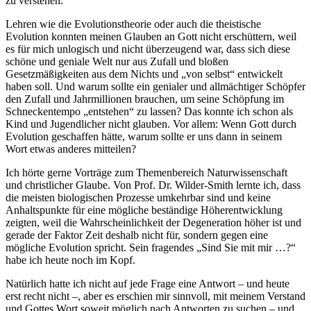
zu verstehen.
Lehren wie die Evolutionstheorie oder auch die theistische
Evolution konnten meinen Glauben an Gott nicht erschüttern, weil
es für mich unlogisch und nicht überzeugend war, dass sich diese
schöne und geniale Welt nur aus Zufall und bloßen
Gesetzmäßigkeiten aus dem Nichts und „von selbst“ entwickelt
haben soll. Und warum sollte ein genialer und allmächtiger Schöpfer
den Zufall und Jahrmillionen brauchen, um seine Schöpfung im
Schneckentempo „entstehen“ zu lassen? Das konnte ich schon als
Kind und Jugendlicher nicht glauben. Vor allem: Wenn Gott durch
Evolution geschaffen hätte, warum sollte er uns dann in seinem
Wort etwas anderes mitteilen?
Ich hörte gerne Vorträge zum Themenbereich Naturwissenschaft
und christlicher Glaube. Von Prof. Dr. Wilder-Smith lernte ich, dass
die meisten biologischen Prozesse umkehrbar sind und keine
Anhaltspunkte für eine mögliche beständige Höherentwicklung
zeigten, weil die Wahrscheinlichkeit der Degeneration höher ist und
gerade der Faktor Zeit deshalb nicht für, sondern gegen eine
mögliche Evolution spricht. Sein fragendes „Sind Sie mit mir …?“
habe ich heute noch im Kopf.
Natürlich hatte ich nicht auf jede Frage eine Antwort – und heute
erst recht nicht –, aber es erschien mir sinnvoll, mit meinem Verstand
und Gottes Wort soweit möglich nach Antworten zu suchen – und