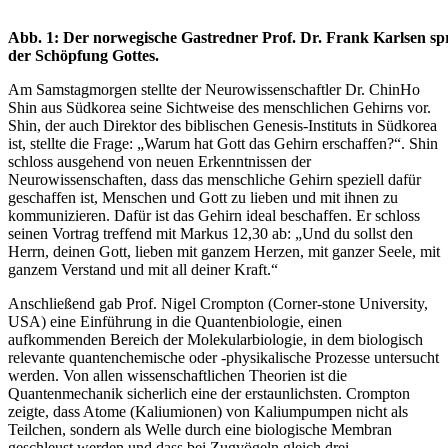
Abb. 1: Der norwegische Gastredner Prof. Dr. Frank Karlsen spr
der Schöpfung Gottes.
Am Samstagmorgen stellte der Neurowissenschaftler Dr. ChinHo
Shin aus Südkorea seine Sichtweise des menschlichen Gehirns vor.
Shin, der auch Direktor des biblischen Genesis-Instituts in Südkorea
ist, stellte die Frage: „Warum hat Gott das Gehirn erschaffen?“. Shin
schloss ausgehend von neuen Erkenntnissen der
Neurowissenschaften, dass das menschliche Gehirn speziell dafür
geschaffen ist, Menschen und Gott zu lieben und mit ihnen zu
kommunizieren. Dafür ist das Gehirn ideal beschaffen. Er schloss
seinen Vortrag treffend mit Markus 12,30 ab: „Und du sollst den
Herrn, deinen Gott, lieben mit ganzem Herzen, mit ganzer Seele, mit
ganzem Verstand und mit all deiner Kraft.“
Anschließend gab Prof. Nigel Crompton (Corner-stone University,
USA) eine Einführung in die Quantenbiologie, einen
aufkommenden Bereich der Molekularbiologie, in dem biologisch
relevante quantenchemische oder -physikalische Prozesse untersucht
werden. Von allen wissenschaftlichen Theorien ist die
Quantenmechanik sicherlich eine der erstaunlichsten. Crompton
zeigte, dass Atome (Kaliumionen) von Kaliumpumpen nicht als
Teilchen, sondern als Welle durch eine biologische Membran
geschleust werden und dass bei Zugvögeln gleich drei