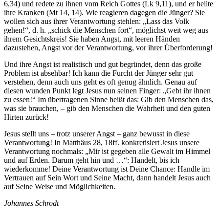
6,34) und redete zu ihnen vom Reich Gottes (Lk 9,11), und er heilte
ihre Kranken (Mt 14, 14). Wie reagieren dagegen die Jünger? Sie
wollen sich aus ihrer Verantwortung stehlen: „Lass das Volk
gehen!“, d. h. „schick die Menschen fort“, möglichst weit weg aus
ihrem Gesichtskreis! Sie haben Angst, mit leeren Händen
dazustehen, Angst vor der Verantwortung, vor ihrer Überforderung!
Und ihre Angst ist realistisch und gut begründet, denn das große
Problem ist absehbar! Ich kann die Furcht der Jünger sehr gut
verstehen, denn auch uns geht es oft genug ähnlich. Genau auf
diesen wunden Punkt legt Jesus nun seinen Finger: „Gebt ihr ihnen
zu essen!“ Im übertragenen Sinne heißt das: Gib den Menschen das,
was sie brauchen, – gib den Menschen die Wahrheit und den guten
Hirten zurück!
Jesus stellt uns – trotz unserer Angst – ganz bewusst in diese
Verantwortung! In Matthäus 28, 18ff. konkretisiert Jesus unsere
Verantwortung nochmals: „Mir ist gegeben alle Gewalt im Himmel
und auf Erden. Darum geht hin und …“: Handelt, bis ich
wiederkomme! Deine Verantwortung ist Deine Chance: Handle im
Vertrauen auf Sein Wort und Seine Macht, dann handelt Jesus auch
auf Seine Weise und Möglichkeiten.
Johannes Schrodt