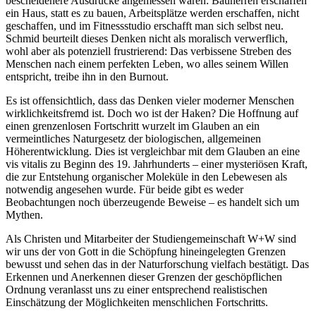
bescheidenere Ausdrücke angemessen wären: Bauherren erschaffen
ein Haus, statt es zu bauen, Arbeitsplätze werden erschaffen, nicht
geschaffen, und im Fitnessstudio erschafft man sich selbst neu.
Schmid beurteilt dieses Denken nicht als moralisch verwerflich,
wohl aber als potenziell frustrierend: Das verbissene Streben des
Menschen nach einem perfekten Leben, wo alles seinem Willen
entspricht, treibe ihn in den Burnout.
Es ist offensichtlich, dass das Denken vieler moderner Menschen
wirklichkeitsfremd ist. Doch wo ist der Haken? Die Hoffnung auf
einen grenzenlosen Fortschritt wurzelt im Glauben an ein
vermeintliches Naturgesetz der biologischen, allgemeinen
Höherentwicklung. Dies ist vergleichbar mit dem Glauben an eine
vis vitalis zu Beginn des 19. Jahrhunderts – einer mysteriösen Kraft,
die zur Entstehung organischer Moleküle in den Lebewesen als
notwendig angesehen wurde. Für beide gibt es weder
Beobachtungen noch überzeugende Beweise – es handelt sich um
Mythen.
Als Christen und Mitarbeiter der Studiengemeinschaft W+W sind
wir uns der von Gott in die Schöpfung hineingelegten Grenzen
bewusst und sehen das in der Naturforschung vielfach bestätigt. Das
Erkennen und Anerkennen dieser Grenzen der geschöpflichen
Ordnung veranlasst uns zu einer entsprechend realistischen
Einschätzung der Möglichkeiten menschlichen Fortschritts.