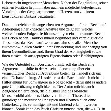
Lebensrecht ungeborener Menschen. Neben der Begründung seiner
eigenen Position liegt ihm aber auch ein möglichst tiefgehendes
Verständnis der Gegenargumente am Herzen, um zu einem
konstruktiven Diskurs beizutragen.
Dazu unterzieht er die angesehensten Argumente für ein Recht auf
Abtreibung einer kritischen Analyse und zeigt auf, welche
weitreichenden Folgen sie für unser allgemein anerkanntes Recht
auf Leben haben. Darüber hinaus begründet und verteidigt er die
These, dass das Recht auf Leben ausnahmslos allen Menschen
zukommt – in allen Stadien ihrer Entwicklung und unabhängig von
ihrem Gesundheitszustand, ihrem Grad der Abhängigkeit sowie
ihren tatsächlich ausgeprägten Eigenschaften oder Befähigungen.
Wie der Untertitel zum Ausdruck bringt, soll das Buch eine
Argumentationshilfe in der Auseinandersetzung über ein
vermeintliches Recht auf Abtreibung bieten. Es handelt sich um
einen Debattenbeitrag. Als solcher ist das Buch natürlich nicht als
Hilfestellung für Schwangere in Not gedacht – dafür gibt es andere
gute Unterstützungsmöglichkeiten. Der Autor möchte auch
Zeitgenossen erreichen, die die Bibel und das biblische
Menschenbild ablehnen. Dabei vertritt er die These, dass
grundlegende moralische Prinzipien und Normen auch ohne
Gottesbezug als vernunftgemäß und bindend erkannt werden
können. Somit kann das Buch Christen unterstützen, die – z. B. in