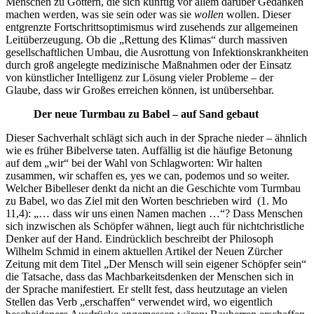
Menschen zu Göttern, die sich künftig vor allem darüber Gedanken
machen werden, was sie sein oder was sie
wollen
wollen. Dieser
entgrenzte Fortschrittsoptimismus wird zusehends zur allgemeinen
Leitüberzeugung. Ob die „Rettung des Klimas“ durch massiven
gesellschaftlichen Umbau, die Ausrottung von Infektionskrankheiten
durch groß angelegte medizinische Maßnahmen oder der Einsatz
von künstlicher Intelligenz zur Lösung vieler Probleme – der
Glaube, dass wir Großes erreichen können, ist unübersehbar.
Der neue Turmbau zu Babel – auf Sand gebaut
Dieser Sachverhalt schlägt sich auch in der Sprache nieder – ähnlich
wie es früher Bibelverse taten. Auffällig ist die häufige Betonung
auf dem „wir“ bei der Wahl von Schlagworten: Wir halten
zusammen, wir schaffen es, yes we can, podemos und so weiter.
Welcher Bibelleser denkt da nicht an die Geschichte vom Turmbau
zu Babel, wo das Ziel mit den Worten beschrieben wird (1. Mo
11,4): „… dass wir uns einen Namen machen …“? Dass Menschen
sich inzwischen als Schöpfer wähnen, liegt auch für nichtchristliche
Denker auf der Hand. Eindrücklich beschreibt der Philosoph
Wilhelm Schmid in einem aktuellen Artikel der Neuen Zürcher
Zeitung mit dem Titel „Der Mensch will sein eigener Schöpfer sein“
die Tatsache, dass das Machbarkeitsdenken der Menschen sich in
der Sprache manifestiert. Er stellt fest, dass heutzutage an vielen
Stellen das Verb „erschaffen“ verwendet wird, wo eigentlich