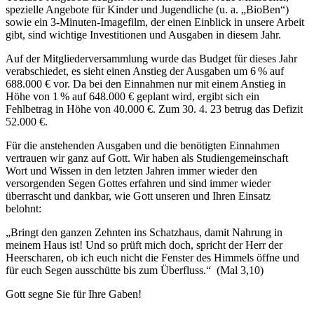
spezielle Angebote für Kinder und Jugendliche (u. a. „BioBen“)
sowie ein 3-Minuten-Imagefilm, der einen Einblick in unsere Arbeit
gibt, sind wichtige Investitionen und Ausgaben in diesem Jahr.
Auf der Mitgliederversammlung wurde das Budget für dieses Jahr
verabschiedet, es sieht einen Anstieg der Ausgaben um 6 % auf
688.000 € vor. Da bei den Einnahmen nur mit einem Anstieg in
Höhe von 1 % auf 648.000 € geplant wird, ergibt sich ein
Fehlbetrag in Höhe von 40.000 €. Zum 30. 4. 23 betrug das Defizit
52.000 €.
Für die anstehenden Ausgaben und die benötigten Einnahmen
vertrauen wir ganz auf Gott. Wir haben als Studiengemeinschaft
Wort und Wissen in den letzten Jahren immer wieder den
versorgenden Segen Gottes erfahren und sind immer wieder
überrascht und dankbar, wie Gott unseren und Ihren Einsatz
belohnt:
„Bringt den ganzen Zehnten ins Schatzhaus, damit Nahrung in
meinem Haus ist! Und so prüft mich doch, spricht der Herr der
Heerscharen, ob ich euch nicht die Fenster des Himmels öffne und
für euch Segen ausschütte bis zum Überfluss.“ (Mal 3,10)
Gott segne Sie für Ihre Gaben!