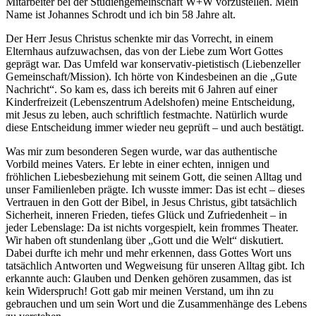
Mitarbeiter bei der Studiengemeinschaft W+W vorzustellen. Mein
Name ist Johannes Schrodt und ich bin 58 Jahre alt.
Der Herr Jesus Christus schenkte mir das Vorrecht, in einem
Elternhaus aufzuwachsen, das von der Liebe zum Wort Gottes
geprägt war. Das Umfeld war konservativ-pietistisch (Liebenzeller
Gemeinschaft/Mission). Ich hörte von Kindesbeinen an die „Gute
Nachricht“. So kam es, dass ich bereits mit 6 Jahren auf einer
Kinderfreizeit (Lebenszentrum Adelshofen) meine Entscheidung,
mit Jesus zu leben, auch schriftlich festmachte. Natürlich wurde
diese Entscheidung immer wieder neu geprüft – und auch bestätigt.
Was mir zum besonderen Segen wurde, war das authentische
Vorbild meines Vaters. Er lebte in einer echten, innigen und
fröhlichen Liebesbeziehung mit seinem Gott, die seinen Alltag und
unser Familienleben prägte. Ich wusste immer: Das ist echt – dieses
Vertrauen in den Gott der Bibel, in Jesus Christus, gibt tatsächlich
Sicherheit, inneren Frieden, tiefes Glück und Zufriedenheit – in
jeder Lebenslage: Da ist nichts vorgespielt, kein frommes Theater.
Wir haben oft stundenlang über „Gott und die Welt“ diskutiert.
Dabei durfte ich mehr und mehr erkennen, dass Gottes Wort uns
tatsächlich Antworten und Wegweisung für unseren Alltag gibt. Ich
erkannte auch: Glauben und Denken gehören zusammen, das ist
kein Widerspruch! Gott gab mir meinen Verstand, um ihn zu
gebrauchen und um sein Wort und die Zusammenhänge des Lebens