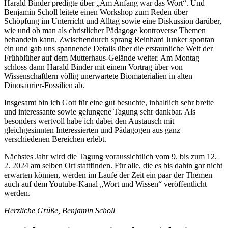
Harald Binder predigte über „Am Anfang war das Wort“. Und
Benjamin Scholl leitete einen Workshop zum Reden über
Schöpfung im Unterricht und Alltag sowie eine Diskussion darüber,
wie und ob man als christlicher Pädagoge kontroverse Themen
behandeln kann. Zwischendurch sprang Reinhard Junker spontan
ein und gab uns spannende Details über die erstaunliche Welt der
Frühblüher auf dem Mutterhaus-Gelände weiter. Am Montag
schloss dann Harald Binder mit einem Vortrag über von
Wissenschaftlern völlig unerwartete Biomaterialien in alten
Dinosaurier-Fossilien ab.
Insgesamt bin ich Gott für eine gut besuchte, inhaltlich sehr breite
und interessante sowie gelungene Tagung sehr dankbar. Als
besonders wertvoll habe ich dabei den Austausch mit
gleichgesinnten Interessierten und Pädagogen aus ganz
verschiedenen Bereichen erlebt.
Nächstes Jahr wird die Tagung voraussichtlich vom 9. bis zum 12.
2. 2024 am selben Ort stattfinden. Für alle, die es bis dahin gar nicht
erwarten können, werden im Laufe der Zeit ein paar der Themen
auch auf dem Youtube-Kanal „Wort und Wissen“ veröffentlicht
werden.
Herzliche Grüße, Benjamin Scholl