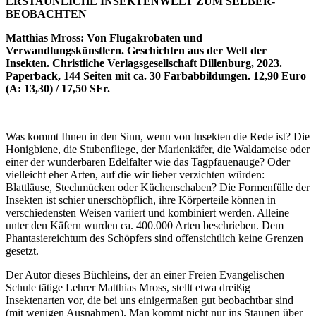
ERSTAUNLICHE INSEKTENWELT ZUM SELBER-
BEOBACHTEN
Matthias Mross: Von Flugakrobaten und
Verwandlungskünstlern. Geschichten aus der Welt der
Insekten. Christliche Verlagsgesellschaft Dillenburg, 2023.
Paperback, 144 Seiten mit ca. 30 Farbabbildungen. 12,90 Euro
(A: 13,30) / 17,50 SFr.
Was kommt Ihnen in den Sinn, wenn von Insekten die Rede ist? Die
Honigbiene, die Stubenfliege, der Marienkäfer, die Waldameise oder
einer der wunderbaren Edelfalter wie das Tagpfauenauge? Oder
vielleicht eher Arten, auf die wir lieber verzichten würden:
Blattläuse, Stechmücken oder Küchenschaben? Die Formenfülle der
Insekten ist schier unerschöpflich, ihre Körperteile können in
verschiedensten Weisen variiert und kombiniert werden. Alleine
unter den Käfern wurden ca. 400.000 Arten beschrieben. Dem
Phantasiereichtum des Schöpfers sind offensichtlich keine Grenzen
gesetzt.
Der Autor dieses Büchleins, der an einer Freien Evangelischen
Schule tätige Lehrer Matthias Mross, stellt etwa dreißig
Insektenarten vor, die bei uns einigermaßen gut beobachtbar sind
(mit wenigen Ausnahmen). Man kommt nicht nur ins Staunen über