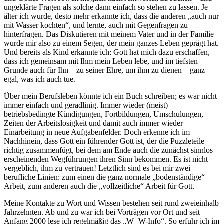
ungeklärte Fragen als solche dann einfach so stehen zu lassen. Je
älter ich wurde, desto mehr erkannte ich, dass die anderen „auch nur
mit Wasser kochten“, und lernte, auch mit Gegenfragen zu
hinterfragen. Das Diskutieren mit meinem Vater und in der Familie
wurde mir also zu einem Segen, der mein ganzes Leben geprägt hat.
Und bereits als Kind erkannte ich: Gott hat mich dazu erschaffen,
dass ich gemeinsam mit Ihm mein Leben lebe, und im tiefsten
Grunde auch für Ihn – zu seiner Ehre, um ihm zu dienen – ganz
egal, was ich auch tue.
Über mein Berufsleben könnte ich ein Buch schreiben; es war nicht
immer einfach und geradlinig. Immer wieder (meist)
betriebsbedingte Kündigungen, Fortbildungen, Umschulungen,
Zeiten der Arbeitslosigkeit und damit auch immer wieder
Einarbeitung in neue Aufgabenfelder. Doch erkenne ich im
Nachhinein, dass Gott ein führender Gott ist, der die Puzzleteile
richtig zusammenfügt, bei dem am Ende auch die zunächst sinnlos
erscheinenden Wegführungen ihren Sinn bekommen. Es ist nicht
vergeblich, ihm zu vertrauen! Letztlich sind es bei mir zwei
berufliche Linien: zum einen die ganz normale „bodenständige“
Arbeit, zum anderen auch die „vollzeitliche“ Arbeit für Gott.
Meine Kontakte zu Wort und Wissen bestehen seit rund zweieinhalb
Jahrzehnten. Ab und zu war ich bei Vorträgen vor Ort und seit
Anfang 2000 lese ich regelmäßig das „W+W-Info“. So erfuhr ich im