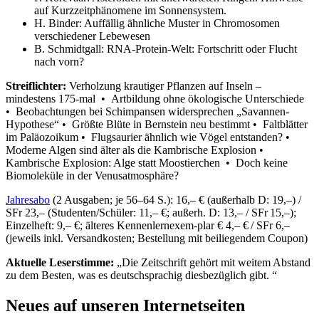
auf Kurzzeitphänomene im Sonnensystem.
H. Binder: Auffällig ähnliche Muster in Chromosomen
verschiedener Lebewesen
B. Schmidtgall: RNA-Protein-Welt: Fortschritt oder Flucht
nach vorn?
Streiflichter:
Verholzung krautiger Pflanzen auf Inseln –
mindestens 175-mal • Artbildung ohne ökologische Unterschiede
• Beobachtungen bei Schimpansen widersprechen „Savannen-
Hypothese“ • Größte Blüte in Bernstein neu bestimmt • Faltblätter
im Paläozoikum • Flugsaurier ähnlich wie Vögel entstanden? •
Moderne Algen sind älter als die Kambrische Explosion •
Kambrische Explosion: Alge statt Moostierchen • Doch keine
Biomoleküle in der Venusatmosphäre?
Jahresabo
(2 Ausgaben; je 56–64 S.): 16,– € (außerhalb D: 19,–) /
SFr 23,– (Studenten/Schüler: 11,– €; außerh. D: 13,– / SFr 15,–);
Einzelheft: 9,– €; älteres Kennenlernexem-plar € 4,– € / SFr 6,–
(jeweils inkl. Versandkosten; Bestellung mit beiliegendem Coupon)
Aktuelle Leserstimme:
„Die Zeitschrift gehört mit weitem Abstand
zu dem Besten, was es deutschsprachig diesbezüglich gibt. “
Neues auf unseren Internetseiten