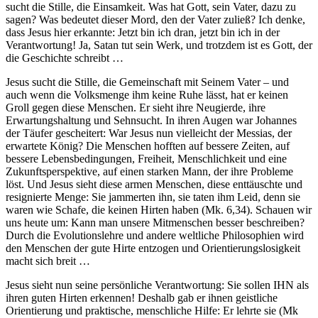
sucht die Stille, die Einsamkeit. Was hat Gott, sein Vater, dazu zu
sagen? Was bedeutet dieser Mord, den der Vater zuließ? Ich denke,
dass Jesus hier erkannte: Jetzt bin ich dran, jetzt bin ich in der
Verantwortung! Ja, Satan tut sein Werk, und trotzdem ist es Gott, der
die Geschichte schreibt …
Jesus sucht die Stille, die Gemeinschaft mit Seinem Vater – und
auch wenn die Volksmenge ihm keine Ruhe lässt, hat er keinen
Groll gegen diese Menschen. Er sieht ihre Neugierde, ihre
Erwartungshaltung und Sehnsucht. In ihren Augen war Johannes
der Täufer gescheitert: War Jesus nun vielleicht der Messias, der
erwartete König? Die Menschen hofften auf bessere Zeiten, auf
bessere Lebensbedingungen, Freiheit, Menschlichkeit und eine
Zukunftsperspektive, auf einen starken Mann, der ihre Probleme
löst. Und Jesus sieht diese armen Menschen, diese enttäuschte und
resignierte Menge: Sie jammerten ihn, sie taten ihm Leid, denn sie
waren wie Schafe, die keinen Hirten haben (Mk. 6,34). Schauen wir
uns heute um: Kann man unsere Mitmenschen besser beschreiben?
Durch die Evolutionslehre und andere weltliche Philosophien wird
den Menschen der gute Hirte entzogen und Orientierungslosigkeit
macht sich breit …
Jesus sieht nun seine persönliche Verantwortung: Sie sollen IHN als
ihren guten Hirten erkennen! Deshalb gab er ihnen geistliche
Orientierung und praktische, menschliche Hilfe: Er lehrte sie (Mk