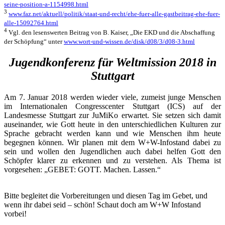
seine-position-a-1154998.html
3
www.faz.net/aktuell/politik/staat-und-recht/ehe-fuer-alle-gastbeitrag-ehe-fuer-
alle-15092764.html
4
Vgl. den lesenswerten Beitrag von B. Kaiser, „Die EKD und die Abschaffung
der Schöpfung“ unter
www.wort-und-wissen.de/disk/d08/3/d08-3.html
Jugendkonferenz für Weltmission 2018 in
Stuttgart
Am 7. Januar 2018 werden wieder viele, zumeist junge Menschen
im Internationalen Congresscenter Stuttgart (ICS) auf der
Landesmesse Stuttgart zur JuMiKo erwartet. Sie setzen sich damit
auseinander, wie Gott heute in den unterschiedlichen Kulturen zur
Sprache gebracht werden kann und wie Menschen ihm heute
begegnen können. Wir planen mit dem W+W-Infostand dabei zu
sein und wollen den Jugendlichen auch dabei helfen Gott den
Schöpfer klarer zu erkennen und zu verstehen. Als Thema ist
vorgesehen: „GEBET: GOTT. Machen. Lassen.“
Bitte begleitet die Vorbereitungen und diesen Tag im Gebet, und
wenn ihr dabei seid – schön! Schaut doch am W+W Infostand
vorbei!