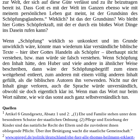
zur Welt, der sich auf diese Güte verlässt und zu ihr beizutragen
bereit ist. Dass Gott es mit der Welt im Ganzen ebenso wie mit
meinem persönlichen Leben gut meint, ist der Grundsinn des
Schöpfungsglaubens.“ Wirklich? Ist das der Grundsinn? Wo bleibt
hier Gottes Schöpferkraft, mit der er durch ein bloßes Wort Dinge
ins Dasein rufen kann?
Wenn „Schöpfung“ wirklich so unkonkret und im Grunde
unwirklich wäre, könnte man wiederum klar verständliche biblische
Texte – hier über Gottes Handeln als Schöpfer – überhaupt nicht
verstehen, bzw. man würde sie falsch verstehen. Wenn Schöpfung
den Inhalt hätte, den Huber und viele andere in ähnlicher Weise
beschreiben, dann wäre der Schöpfungsbegriff zum einen
weitgehend entleert, zum anderen mit einem völlig anderen Inhalt
gefüllt, als die biblischen Autoren ihn verwenden. Nicht nur der
Inhalt ginge verloren, auch die Sprache würde unverständlich,
obwohl sie doch eigentlich klar ist. Wenn man das Wort nur beim
Wort nähme, wie wir das sonst auch ganz selbstverständlich tun.
Quellen
1
Artikel 6 Grundgesetz, Absatz 1 und 2: „(1) Ehe und Familie stehen unter dem
besonderen Schutze der staatlichen Ordnung. (2) Pflege und Erziehung der
Kinder sind das natürliche Recht der Eltern und die zuvörderst ihnen
obliegende Pflicht. Über ihre Betätigung wacht die staatliche Gemeinschaft.“
2
www.spiegel.de/politik/deutschland/ehe-fuer-alle-thomas-heilmann-erklaert-