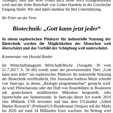
Anliegen, dass das Wort Gottes auch heute noch ernstgenommen
wird und die frohe Botschaft von Gottes Handeln in der Geschichte
Eingang findet. Wir sind dabei dankbar für Ihre Unterstützung.
Ihr Peter an der Veen
Biotechnik: „Gott kann jetzt jeder“
In einem euphorischen Plädoyer für industrielle Nutzung der
Biotechnik werden die Möglichkeiten des Menschen weit
überschätzt und das Vorbild der Schöpfung weit unterschätzt.
Kommentar von Harald Binder
Im Wirtschaftsmagazin
WirtschaftsWoche
(Ausgabe 30 vom
21.7.2017, S. 56–60) wurde unter der provozierenden Titel: „Gott
kann jetzt jeder“ ein euphorisches Plädoyer für industrielle Nutzung
der Biotechnik veröffentlicht. Der Journalist Andreas Menn schreibt
von Start-ups, in denen „Biologie programmierbar“ gemacht wird;
da wird Pfirsicharoma oder der Duft von Rosenblüten in Reaktoren
mit gentechnisch modifizierten Mikroben hergestellt, oder
Sportschuhe aus Spinnenseide. In Start-ups dieser Art wurde 2016
eine Milliarde US$ investiert und laut dem US-Institut „Allied
Market Research“ (Portland/US-Bundesstaat Oregon) soll der Markt
bis 2020 auf rund 34 Milliarden Euro wachsen. Im Beitrag wird