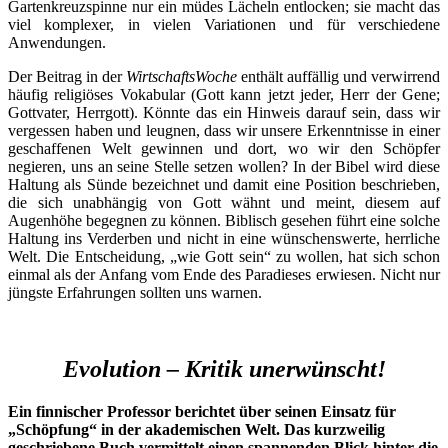
Gartenkreuzspinne nur ein müdes Lächeln entlocken; sie macht das
viel komplexer, in vielen Variationen und für verschiedene
Anwendungen.
Der Beitrag in der
WirtschaftsWoche
enthält auffällig und verwirrend
häufig religiöses Vokabular (Gott kann jetzt jeder, Herr der Gene;
Gottvater, Herrgott). Könnte das ein Hinweis darauf sein, dass wir
vergessen haben und leugnen, dass wir unsere Erkenntnisse in einer
geschaffenen Welt gewinnen und dort, wo wir den Schöpfer
negieren, uns an seine Stelle setzen wollen? In der Bibel wird diese
Haltung als Sünde bezeichnet und damit eine Position beschrieben,
die sich unabhängig von Gott wähnt und meint, diesem auf
Augenhöhe begegnen zu können. Biblisch gesehen führt eine solche
Haltung ins Verderben und nicht in eine wünschenswerte, herrliche
Welt. Die Entscheidung, „wie Gott sein“ zu wollen, hat sich schon
einmal als der Anfang vom Ende des Paradieses erwiesen. Nicht nur
jüngste Erfahrungen sollten uns warnen.
Evolution – Kritik unerwünscht!
Ein finnischer Professor berichtet über seinen Einsatz für
„Schöpfung“ in der akademischen Welt. Das kurzweilig
geschriebene Buch vermittelt einen spannenden Blick hinter die