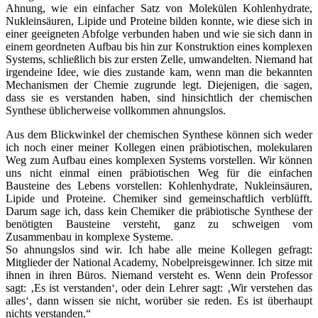
Ahnung, wie ein einfacher Satz von Molekülen Kohlenhydrate,
Nukleinsäuren, Lipide und Proteine bilden konnte, wie diese sich in
einer geeigneten Abfolge verbunden haben und wie sie sich dann in
einem geordneten Aufbau bis hin zur Konstruktion eines komplexen
Systems, schließlich bis zur ersten Zelle, umwandelten. Niemand hat
irgendeine Idee, wie dies zustande kam, wenn man die bekannten
Mechanismen der Chemie zugrunde legt. Diejenigen, die sagen,
dass sie es verstanden haben, sind hinsichtlich der chemischen
Synthese üblicherweise vollkommen ahnungslos.
Aus dem Blickwinkel der chemischen Synthese können sich weder
ich noch einer meiner Kollegen einen präbiotischen, molekularen
Weg zum Aufbau eines komplexen Systems vorstellen. Wir können
uns nicht einmal einen präbiotischen Weg für die einfachen
Bausteine des Lebens vorstellen: Kohlenhydrate, Nukleinsäuren,
Lipide und Proteine. Chemiker sind gemeinschaftlich verblüfft.
Darum sage ich, dass kein Chemiker die präbiotische Synthese der
benötigten Bausteine versteht, ganz zu schweigen vom
Zusammenbau in komplexe Systeme.
So ahnungslos sind wir. Ich habe alle meine Kollegen gefragt:
Mitglieder der National Academy, Nobelpreisgewinner. Ich sitze mit
ihnen in ihren Büros. Niemand versteht es. Wenn dein Professor
sagt: ‚Es ist verstanden‘, oder dein Lehrer sagt: ‚Wir verstehen das
alles‘, dann wissen sie nicht, worüber sie reden. Es ist überhaupt
nichts verstanden.“