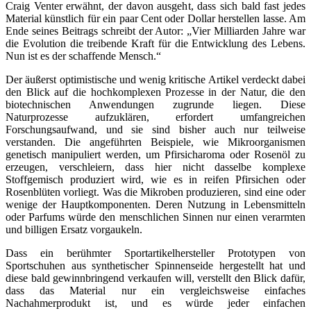
Craig Venter erwähnt, der davon ausgeht, dass sich bald fast jedes
Material künstlich für ein paar Cent oder Dollar herstellen lasse. Am
Ende seines Beitrags schreibt der Autor: „Vier Milliarden Jahre war
die Evolution die treibende Kraft für die Entwicklung des Lebens.
Nun ist es der schaffende Mensch.“
Der äußerst optimistische und wenig kritische Artikel verdeckt dabei
den Blick auf die hochkomplexen Prozesse in der Natur, die den
biotechnischen Anwendungen zugrunde liegen. Diese
Naturprozesse aufzuklären, erfordert umfangreichen
Forschungsaufwand, und sie sind bisher auch nur teilweise
verstanden. Die angeführten Beispiele, wie Mikroorganismen
genetisch manipuliert werden, um Pfirsicharoma oder Rosenöl zu
erzeugen, verschleiern, dass hier nicht dasselbe komplexe
Stoffgemisch produziert wird, wie es in reifen Pfirsichen oder
Rosenblüten vorliegt. Was die Mikroben produzieren, sind eine oder
wenige der Hauptkomponenten. Deren Nutzung in Lebensmitteln
oder Parfums würde den menschlichen Sinnen nur einen verarmten
und billigen Ersatz vorgaukeln.
Dass ein berühmter Sportartikelhersteller Prototypen von
Sportschuhen aus synthetischer Spinnenseide hergestellt hat und
diese bald gewinnbringend verkaufen will, verstellt den Blick dafür,
dass das Material nur ein vergleichsweise einfaches
Nachahmerprodukt ist, und es würde jeder einfachen