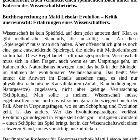
Kulissen des Wissenschaftsbetriebs.
Buchbesprechung zu Matti Leisola: Evolution – Kritik
unerwünscht! Erfahrungen eines Wissenschaftlers.
Wissenschaft ist kein Spielfeld, auf dem jeder antreten darf. Klar, es
gibt methodische Standards, die unstrittig sind. An diese
„Spielregeln“ muss man sich halten. Aber offensichtlich gibt es noch
eine ganz entscheidende Spielregel, die nichts mit Methodenfragen
zu tun hat. Diese Regel lautet – oft unausgesprochen: Wissenschaft
muss sich in allen Fragen, auch wenn es um Ursprünge geht, im
Rahmen des Naturalismus bewegen, und das heißt in der Biologie:
im Rahmen der evolutionären Weltanschauung. Das heißt: Wie
immer die Antwort im Details aussehen mag, es sind nur
physikalisch-chemische Kausalfaktoren (Zufall, Randbedingungen,
Naturgesetze) zugelassen, nicht aber geistige Verursachung
(Schöpfung). Man sollte ja meinen, Wissenschaft müsse
ergebnisoffen sein, und das ist sicher ganz überwiegend auch der
Fall. Aber in Ursprungsfragen, wo es um Schöpfung und Evolution
geht, ist das anders. Wer das Evolutionsparadigma verlässt,
Evolution grundlegend in Frage stellt oder gar – mit guten Gründen!
– einen Schöpfer ins Spiel bringt, hat in der Wissenschaftswelt einen
schweren Stand, um es vorsichtig auszudrücken.
Der finnische Professor für Bioprozesstechnik Matti Leisola hat sich