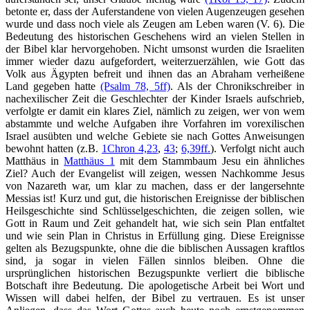
betonte er, dass der Auferstandene von vielen Augenzeugen gesehen
wurde und dass noch viele als Zeugen am Leben waren (V. 6). Die
Bedeutung des historischen Geschehens wird an vielen Stellen in
der Bibel klar hervorgehoben. Nicht umsonst wurden die Israeliten
immer wieder dazu aufgefordert, weiterzuerzählen, wie Gott das
Volk aus Ägypten befreit und ihnen das an Abraham verheißene
Land gegeben hatte
(Psalm 78, 5ff)
. Als der Chronikschreiber in
nachexilischer Zeit die Geschlechter der Kinder Israels aufschrieb,
verfolgte er damit ein klares Ziel, nämlich zu zeigen, wer von wem
abstammte und welche Aufgaben ihre Vorfahren im vorexilischen
Israel ausübten und welche Gebiete sie nach Gottes Anweisungen
bewohnt hatten (z.B.
1Chron 4,23
,
43
;
6,39ff.
). Verfolgt nicht auch
Matthäus in
Matthäus 1
mit dem Stammbaum Jesu ein ähnliches
Ziel? Auch der Evangelist will zeigen, wessen Nachkomme Jesus
von Nazareth war, um klar zu machen, dass er der langersehnte
Messias ist! Kurz und gut, die historischen Ereignisse der biblischen
Heilsgeschichte sind Schlüsselgeschichten, die zeigen sollen, wie
Gott in Raum und Zeit gehandelt hat, wie sich sein Plan entfaltet
und wie sein Plan in Christus in Erfüllung ging. Diese Ereignisse
gelten als Bezugspunkte, ohne die die biblischen Aussagen kraftlos
sind, ja sogar in vielen Fällen sinnlos bleiben. Ohne die
ursprünglichen historischen Bezugspunkte verliert die biblische
Botschaft ihre Bedeutung. Die apologetische Arbeit bei Wort und
Wissen will dabei helfen, der Bibel zu vertrauen. Es ist unser