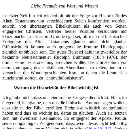
Liebe Freunde von Wort und Wissen!
in letzter Zeit bin ich wiederholt mit der Frage zur Historizität des
Alten Testaments von verschiedenen Seiten konfrontiert worden,
sowohl von überzeugten Bibelkritikern als auch von Seiten
engagierter Christen. Vertreter beider Position versuchten mir
klarzumachen, dass es im Grunde egal sei, ob man die historischen
Ereignisse des Alten Testaments glaube oder nicht glaube.
Offensichtlich können auch gutgemeinte fromme Überlegungen
ziemlich unbiblisch sein. Ein gutes Beispiel dafür ist zweifellos der
bekannte Neutestamentler Rudolph Bultmann (1884–1976), der
durch seine Jesusforschung erreichen wollte, das Christentum vor
dem Untergang des christlichen Abendlands zu retten, indem er
versuchte, die Wundergeschichten Jesu, an denen die Leute sich
zunehmend störten, zu „entmythologisieren“.
Warum die Historizität der Bibel wichtig ist
Ich glaube nicht, dass uns eine solche Exegese dienlich ist. Nein, im
Gegenteil, ich glaube, dass uns die biblischen Autoren sagen wollen,
dass die in der Bibel erzählten Ereignisse wirklich stattgefunden
haben und dass es wichtig ist, daran zu glauben. Auch sie setzten
sich mit Zweiflern auseinander. So entgegnet der Apostel Paulus
seinen ungläubigen Zeitgenossen, dass, wenn Jesus nicht leibhaftig
auferstanden sei, unser Glaube nichtig wäre
(1Kor 15, 17)
. Zudem