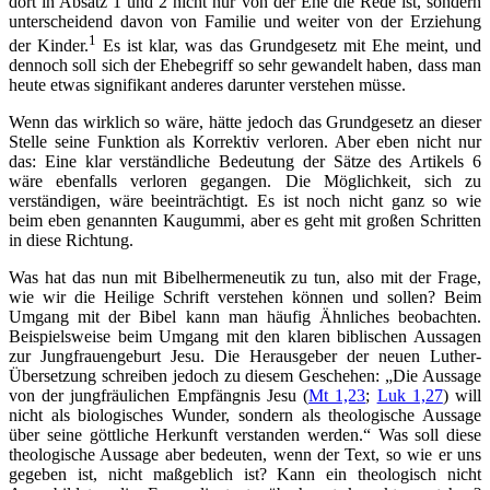
dort in Absatz 1 und 2 nicht nur von der Ehe die Rede ist, sondern
unterscheidend davon von Familie und weiter von der Erziehung
1
der Kinder.
Es ist klar, was das Grundgesetz mit Ehe meint, und
dennoch soll sich der Ehebegriff so sehr gewandelt haben, dass man
heute etwas signifikant anderes darunter verstehen müsse.
Wenn das wirklich so wäre, hätte jedoch das Grundgesetz an dieser
Stelle seine Funktion als Korrektiv verloren. Aber eben nicht nur
das: Eine klar verständliche Bedeutung der Sätze des Artikels 6
wäre ebenfalls verloren gegangen. Die Möglichkeit, sich zu
verständigen, wäre beeinträchtigt. Es ist noch nicht ganz so wie
beim eben genannten Kaugummi, aber es geht mit großen Schritten
in diese Richtung.
Was hat das nun mit Bibelhermeneutik zu tun, also mit der Frage,
wie wir die Heilige Schrift verstehen können und sollen? Beim
Umgang mit der Bibel kann man häufig Ähnliches beobachten.
Beispielsweise beim Umgang mit den klaren biblischen Aussagen
zur Jungfrauengeburt Jesu. Die Herausgeber der neuen Luther-
Übersetzung schreiben jedoch zu diesem Geschehen: „Die Aussage
von der jungfräulichen Empfängnis Jesu (
Mt 1,23
;
Luk 1,27
) will
nicht als biologisches Wunder, sondern als theologische Aussage
über seine göttliche Herkunft verstanden werden.“ Was soll diese
theologische Aussage aber bedeuten, wenn der Text, so wie er uns
gegeben ist, nicht maßgeblich ist? Kann ein theologisch nicht