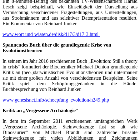
Ein 8-Minuten-Beitrag des bekannten TV-Wissenschaftlers Harald
Lesch zeigt beispielhaft, wie Einseitigkeit der Darstellung aus
Vermischung verschiedener Fragestellungen, aus Unterstellungen,
aus Strohmännern und aus selektiver Datenpräsentation resultiert.
Ein Kommentar von Reinhard Junker.
www.wort-und-wissen.de/disk/d17/3/d17-3.html
Spannendes Buch über die grundlegende Krise von
Evolutionstheorien
In seinem im Jahr 2016 erschienenen Buch „Evolution: Still a theory
in crisis“ formuliert der Biochemiker Michael Denton grundlegende
Kritik an (neo-)darwinistischen Evolutionstheorien und untermauert
sie mit einer großen Anzahl von verschiedensten Beispielen. Seine
Kritik spielt dem Schöpfungsgedanken in die Hände.
Buchbesprechung von Reinhard Junker.
www.genesisnet.info/schoepfung_evolution/n249.php
Kritik an „Vergessene Archäologie“
In dem im September 2011 erschienenen umfangreichen Werk
„Vergessene Archäologie. Steinwerkzeuge fast so alt wie
Dinosaurier“ von Michael Brandt sind zahlreiche brisante
Steinwerkzeuge mit vielen Abbildungen und Zeichnungen