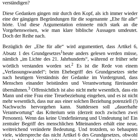
verständigen?
Diese Gedanken gingen mir durch den Kopf, als ich immer wieder
eine der gängigen Begründungen für die sogenannte „Ehe für alle“
hörte. Und diese Argumentation erinnerte mich stark an die
Vorgehensweisen, wie man klare biblische Aussagen umdeutet.
Doch der Reihe nach.
Bezüglich der „Ehe für alle“ wird argumentiert, dass Artikel 6,
1
Absatz 1 des Grundgesetzes
heute anders gelesen werden müsse,
nämlich „im Lichte des 21. Jahrhunderts“, während er früher sehr
2
wörtlich verstanden worden sei.
Es ist die Rede von einem
„Verfassungswandel“; beim Ehe­begriff des Grundgesetzes stehe
nach heutigem Verständnis der Gedanke im Vordergrund, dass
Menschen einander beistünden und Verantwortung füreinander
3
übernähmen.
Offensichtlich ist also nicht mehr wesentlich, dass ein
Mann und eine Frau eine Treuebeziehung eingehen, und es ist nicht
mehr wesentlich, dass nur aus einer solchen Beziehung potenziell (!)
Nachwuchs hervorgehen kann. Stattdessen soll „dauerhafte
Verantwortung“ das Kriterium sein (derzeit noch zwischen zwei
Personen). Wenn das keine Umdefinierung und Umdeutung ist! Ein
zentraler Begriff des menschlichen Miteinanders erhält eine neue,
weitreichend veränderte Bedeutung. Und trotzdem, so behaupten
viele, widerspreche das nicht Artikel 6 des Grundgesetzes, obwohl