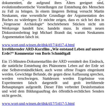
dokumentiert, die aufgrund ihres Alters geeignet sind,
evolutionstheoretische Vorstellungen zur Entstehung des Menschen
zu Fall zu bringen. In einem längeren Beitrag versucht Martin
Neukamm, eine wesentliche Grundlage der Argumentation des
Buches zu widerlegen: Er möchte zeigen, dass es sich bei den in
„Vergessene Archäologie“ beschriebenen Stücken nicht um
Werkzeuge handelt bzw. handeln muss. In einem neuen
Diskussionsbeitrag legt Michael Brandt dar, warum Neukamms
Argumentation falsch ist.
www.wort-und-wissen.de/disk/d17/4/d17-4.html
Irreführender ARD-Kurzfilm „Wie entstand Leben auf unserer
Erde?“ Kommentar von Boris Schmidtgall
Ein 15-Minuten-Dokumentarfilm der ARD vermittelt den Eindruck,
die natürliche Entstehung des Phänomens Leben auf der Erde sei
eine Selbstverständlichkeit, auch wenn offene Fragen eingeräumt
werden. Gewichtige Befunde, die gegen diese Auffassung sprechen,
werden verschwiegen. Stattdessen werden Ergebnisse von
Experimenten falsch dargestellt und grob irreführende
Behauptungen aufgestellt. Dieser Film verbreitet Desinformation
und wird dem Bildungsauftrag des öffentlich-rechtlichen Senders
nicht gerecht.
www.wort-und-wissen.de/disk/d17/5/d17-5.html