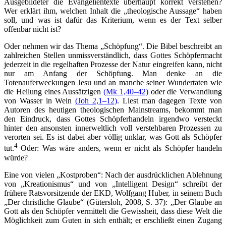
Ausgebildeter die Evangelientexte überhaupt korrekt verstehen?
Wer erklärt ihm, welchen Inhalt die „theologische Aussage“ haben
soll, und was ist dafür das Kriterium, wenn es der Text selber
offenbar nicht ist?
Oder nehmen wir das Thema „Schöpfung“. Die Bibel beschreibt an
zahlreichen Stellen unmissverständlich, dass Gottes Schöpfermacht
jederzeit in die regelhaften Prozesse der Natur eingreifen kann, nicht
nur am Anfang der Schöpfung. Man denke an die
Totenauferweckungen Jesu und an manche seiner Wundertaten wie
die Heilung eines Aussätzigen
(Mk 1,40–42)
oder die Verwandlung
von Wasser in Wein
(Joh 2,1–12)
. Liest man dagegen Texte von
Autoren des heutigen theologischen Mainstreams, bekommt man
den Eindruck, dass Gottes Schöpferhandeln irgendwo versteckt
hinter den ansonsten innerweltlich voll verstehbaren Prozessen zu
verorten sei. Es ist dabei aber völlig unklar, was Gott als Schöpfer
4
tut.
Oder: Was wäre anders, wenn er nicht als Schöpfer handeln
würde?
Eine von vielen „Kostproben“: Nach der ausdrücklichen Ablehnung
von „Kreationismus“ und von „Intelligent Design“ schreibt der
frühere Ratsvorsitzende der EKD, Wolfgang Huber, in seinem Buch
„Der christliche Glaube“ (Gütersloh, 2008, S. 37): „Der Glaube an
Gott als den Schöpfer vermittelt die Gewissheit, dass diese Welt die
Möglichkeit zum Guten in sich enthält; er erschließt einen Zugang