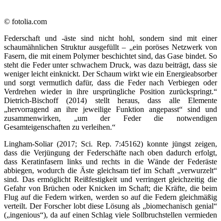
© fotolia.com
Federschaft und -äste sind nicht hohl, sondern sind mit einer
schaumähnlichen Struktur ausgefüllt – „ein poröses Netzwerk von
Fasern, die mit einem Polymer beschichtet sind, das Gase bindet. So
steht die Feder unter schwachem Druck, was dazu beiträgt, dass sie
weniger leicht einknickt. Der Schaum wirkt wie ein Energieabsorber
und sorgt vermutlich dafür, dass die Feder nach Verbiegen oder
Verdrehen wieder in ihre ursprüngliche Position zurückspringt.“
Dietrich-Bischoff (2014) stellt heraus, dass alle Elemente
„hervorragend an ihre jeweilige Funktion angepasst“ sind und
zusammenwirken, „um der Feder die notwendigen
Gesamteigenschaften zu verleihen.“
Lingham-Soliar (2017; Sci. Rep. 7:45162) konnte jüngst zeigen,
dass die Verjüngung der Federschäfte nach oben dadurch erfolgt,
dass Keratinfasern links und rechts in die Wände der Federäste
abbiegen, wodurch die Äste gleichsam tief im Schaft „verwurzelt“
sind. Das ermöglicht Reißfestigkeit und verringert gleichzeitig die
Gefahr von Brüchen oder Knicken im Schaft; die Kräfte, die beim
Flug auf die Federn wirken, werden so auf die Federn gleichmäßig
verteilt. Der Forscher lobt diese Lösung als „biomechanisch genial“
(„ingenious“), da auf einen Schlag viele Sollbruchstellen vermieden