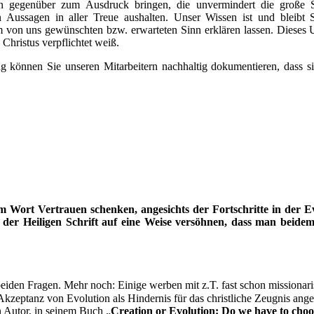
 gegenüber zum Ausdruck bringen, die unvermindert die große Sp
hen Aussagen in aller Treue aushalten. Unser Wissen ist und bleib
 von uns gewünschten bzw. erwarteten Sinn erklären lassen. Dieses U
Christus verpflichtet weiß.
g können Sie unseren Mitarbeitern nachhaltig dokumentieren, dass s
chem Wort Vertrauen schenken, angesichts der Fortschritte in der
der Heiligen Schrift auf eine Weise versöhnen, dass man beidem
iden Fragen. Mehr noch: Einige werben mit z.T. fast schon missionaris
Akzeptanz von Evolution als Hindernis für das christliche Zeugnis ang
 Autor, in seinem Buch „
Creation or Evolution: Do we have to choo