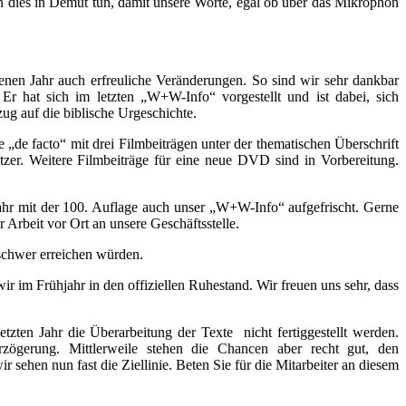
en dies in Demut tun, damit unsere Worte, egal ob über das Mikrophon
enen Jahr auch erfreuliche Veränderungen. So sind wir sehr dankbar
 Er hat sich im letzten „W+W-Info“ vorgestellt und ist dabei, sich
ug auf die biblische Urgeschichte.
„de facto“ mit drei Filmbeiträgen unter der thematischen Überschrift
zer. Weitere Filmbeiträge für eine neue DVD sind in Vorbereitung.
ahr mit der 100. Auflage auch unser „W+W-Info“ aufgefrischt. Gerne
r Arbeit vor Ort an unsere Geschäftsstelle.
 schwer erreichen würden.
r im Frühjahr in den offiziellen Ruhestand. Wir freuen uns sehr, dass
zten Jahr die Überarbeitung der Texte nicht fertiggestellt werden.
rzögerung. Mittlerweile stehen die Chancen aber recht gut, den
sehen nun fast die Ziellinie. Beten Sie für die Mitarbeiter an diesem