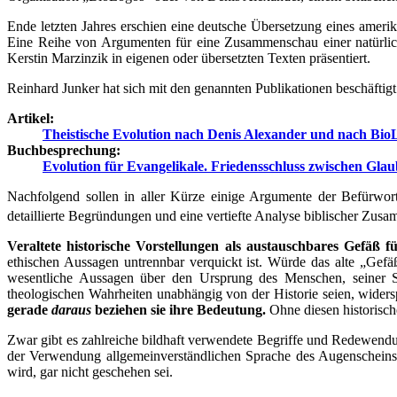
Ende letzten Jahres erschien eine deutsche Übersetzung eines amerik
Eine Reihe von Argumenten für eine Zusammenschau einer natürlic
Kerstin Marzinzik in eigenen oder übersetzten Texten präsentiert.
Reinhard Junker hat sich mit den genannten Publikationen beschäftig
Artikel:
Theistische Evolution nach Denis Alexander und nach Bio
Buchbesprechung:
Evolution für Evangelikale. Friedensschluss zwischen Glau
Nachfolgend sollen in aller Kürze einige Argumente der Befürwor
detaillierte Begründungen und eine vertiefte Analyse biblischer Zus
Veraltete historische Vorstellungen als austauschbares Gefäß 
ethischen Aussagen untrennbar verquickt ist. Würde das alte „Gefä
wesentliche Aussagen über den Ursprung des Menschen, seiner Sü
theologischen Wahrheiten unabhängig von der Historie seien, widers
gerade
daraus
beziehen sie ihre Bedeutung.
Ohne diesen historisc
Zwar gibt es zahlreiche bildhaft verwendete Begriffe und Redewendun
der Verwendung allgemeinverständlichen Sprache des Augenscheins,
wird, gar nicht geschehen sei.