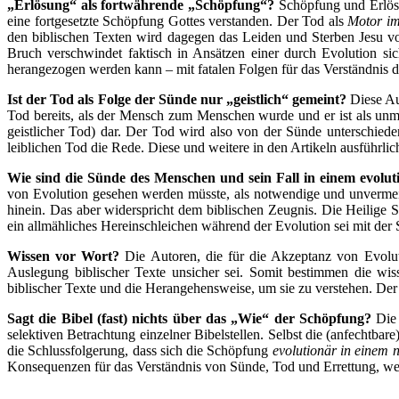
„Erlösung“ als fortwährende „Schöpfung“?
Schöpfung und Erlösu
eine fortgesetzte Schöpfung Gottes verstanden. Der Tod als
Motor im
den biblischen Texten wird dagegen das Leiden und Sterben Jesu v
Bruch verschwindet faktisch in Ansätzen einer durch Evolution s
herangezogen werden kann – mit fatalen Folgen für das Verständnis 
Ist der Tod als Folge der Sünde nur „geistlich“ gemeint?
Diese Au
Tod bereits, als der Mensch zum Menschen wurde und er ist als unmi
geistlicher Tod) dar. Der Tod wird also von der Sünde unterschiede
leiblichen Tod die Rede. Diese und weitere in den Artikeln ausführli
Wie sind die Sünde des Menschen und sein Fall in einem evolu
von Evolution gesehen werden müsste, als notwendige und unvermeid
hinein. Das aber widerspricht dem biblischen Zeugnis. Die Heilige 
ein allmähliches Hereinschleichen während der Evolution sei mit der 
Wissen vor Wort?
Die Autoren, die für die Akzeptanz von Evolu
Auslegung biblischer Texte unsicher sei. Somit bestimmen die wis
biblischer Texte und die Herangehensweise, um sie zu verstehen. De
Sagt die Bibel (fast) nichts über das „Wie“ der Schöpfung?
Die
selektiven Betrachtung einzelner Bibelstellen. Selbst die (anfechtbare
die Schlussfolgerung, dass sich die Schöpfung
evolutionär in einem 
Konsequenzen für das Verständnis von Sünde, Tod und Errettung, wel