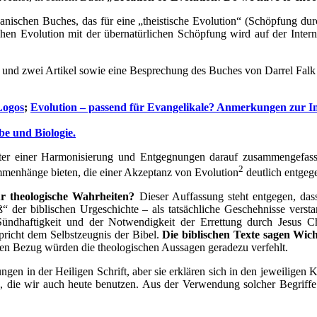
anischen Buches, das für eine „theistische Evolution“ (Schöpfung dur
hen Evolution mit der übernatürlichen Schöpfung wird auf der Inte
t und zwei Artikel sowie eine Besprechung des Buches von Darrel Falk
Logos
;
Evolution – passend für Evangelikale? Anmerkungen zur In
be und Biologie.
ter einer Harmonisierung und Entgegnungen darauf zusammengefasst 
2
ammenhänge bieten, die einer Akzeptanz von Evolution
deutlich entgeg
für theologische Wahrheiten?
Dieser Auffassung steht entgegen, dass
ß“ der biblischen Urgeschichte – als tatsächliche Geschehnisse vers
ndhaftigkeit und der Notwendigkeit der Errettung durch Jesus Chr
pricht dem Selbstzeugnis der Bibel.
Die biblischen Texte sagen Wic
hen Bezug würden die theologischen Aussagen geradezu verfehlt.
gen in der Heiligen Schrift, aber sie erklären sich in den jeweiligen 
 die wir auch heute benutzen. Aus der Verwendung solcher Begriffe u