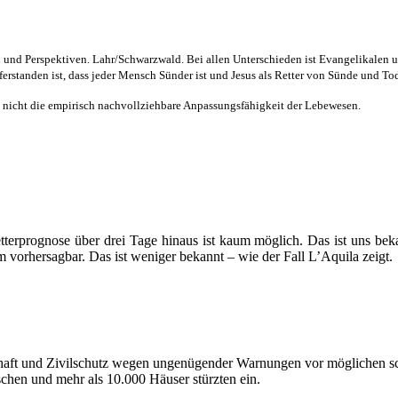
nd Perspektiven. Lahr/Schwarzwald. Bei allen Unterschieden ist Evangelikalen u. a
ferstanden ist, dass jeder Mensch Sünder ist und Jesus als Retter von Sünde und To
, nicht die empirisch nachvollziehbare Anpassungsfähigkeit der Lebewesen.
terprognose über drei Tage hinaus ist kaum möglich. Das ist uns beka
 vorhersagbar. Das ist weniger bekannt – wie der Fall L’Aquila zeigt.
chaft und Zivilschutz wegen ungenügender Warnungen vor möglichen sc
hen und mehr als 10.000 Häuser stürzten ein.