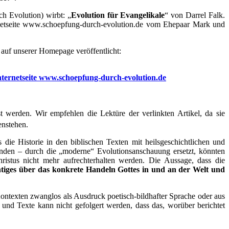
ch Evolution) wirbt: „
Evolution für Evangelikale
“ von Darrel Falk.
rnetseite www.schoepfung-durch-evolution.de vom Ehepaar Mark und
 auf unserer Homepage veröffentlicht:
ternetseite www.schoepfung-durch-evolution.de
werden. Wir empfehlen die Lektüre der verlinkten Artikel, da sie
enstehen.
 die Historie in den biblischen Texten mit heilsgeschichtlichen und
tanden – durch die „moderne“ Evolutionsanschauung ersetzt, könnten
istus nicht mehr aufrechterhalten werden. Die Aussage, dass die
htiges über das konkrete Handeln Gottes in und an der Welt und
Kontexten zwanglos als Ausdruck poetisch-bildhafter Sprache oder aus
nd Texte kann nicht gefolgert werden, dass das, worüber berichtet