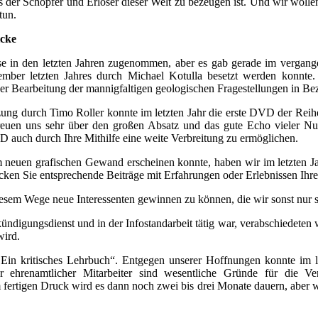
s der Schöpfer und Erlöser dieser Welt zu bezeugen ist. Und wir woll
tun.
icke
se in den letzten Jahren zugenommen, aber es gab gerade im vergang
vember letzten Jahres durch Michael Kotulla besetzt werden konnte.
er Bearbeitung der mannigfaltigen geologischen Fragestellungen in Bez
ng durch Timo Roller konnte im letzten Jahr die erste DVD der Reihe 
freuen uns sehr über den großen Absatz und das gute Echo vieler Nut
 auch durch Ihre Mithilfe eine weite Verbreitung zu ermöglichen.
m neuen grafischen Gewand erscheinen konnte, haben wir im letzten J
hicken Sie entsprechende Beiträge mit Erfahrungen oder Erlebnissen Ihre
diesem Wege neue Interessenten gewinnen zu können, die wir sonst nur
ndigungsdienst und in der Infostandarbeit tätig war, verabschiedeten wi
wird.
in kritisches Lehrbuch“. Entgegen unserer Hoffnungen konnte im let
r ehrenamtlicher Mitarbeiter sind wesentliche Gründe für die Ve
rtigen Druck wird es dann noch zwei bis drei Monate dauern, aber wir 