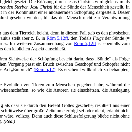
gleichgesetzt. Die Erlösung durch Jesus Christus wird gleichsam als
retenden Sterben Jesu Christi
für die Sünde der Menschheit gestellt. In
 in der Kontinuität einer andauernden Schöpfung dargestellt. Dieser
odukt gesehen werden, für das der Mensch nicht zur Verantwortung
us dem Tierreich bejaht, denn in diesem Fall gab es den physischen
aulus stellt aber z. B. in
Röm 5,12ff
. den Todals
Folge
der Sünde (=
muss. Im weiteren Zusammenhang von
Röm 5,12ff
ist ebenfalls vom
s den leiblichen Aspekt einschließt.
ren Sichtweise der Schöpfung besteht darin, dass „Sünde“ als Folge
lchen Vorgang passt ein Bruch zwischen Geschöpf und Schöpfer nicht
ine Art „Einbruch“
(Röm 5,12)
. Es erscheint willkürlich zu behaupten,
 eine Evolution von Tieren zum Menschen gegeben habe, während die
wissenschaften, so wie die Autoren sie einschätzen, die Auslegung
als dass sie durch den Befehl Gottes geschehe, resultiert aus einer
schrittweise über große Zeiträume erfolgt sei oder nicht, erlaubt nicht
bar wäre, vollzog. Denn auch diese Schlussfolgerung bliebe nicht ohne
).
(Red.)