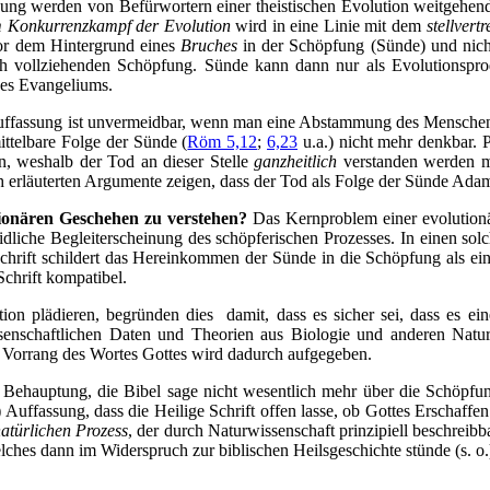
ng werden von Befürwortern einer theistischen Evolution weitgehend 
 Konkurrenzkampf der Evolution
wird in eine Linie mit dem
stellvert
or dem Hintergrund eines
Bruches
in der Schöpfung (Sünde) und nicht
ich vollziehenden Schöpfung. Sünde kann dann nur als Evolutionspr
des Evangeliums.
ffassung ist unvermeidbar, wenn man eine Abstammung des Menschen a
ttelbare Folge der Sünde (
Röm 5,12
;
6,23
u.a.) nicht mehr denkbar. P
n, weshalb der Tod an dieser Stelle
ganzheitlich
verstanden werden 
ch erläuterten Argumente zeigen, dass der Tod als Folge der Sünde Adam
tionären Geschehen zu verstehen?
Das Kernproblem einer evolutionä
liche Begleiterscheinung des schöpferischen Prozesses. In einen so
Schrift schildert das Hereinkommen der Sünde in die Schöpfung als e
Schrift kompatibel.
tion plädieren, begründen dies damit, dass es sicher sei, dass es
senschaftlichen Daten und Theorien aus Biologie und anderen Natur
r Vorrang des Wortes Gottes wird dadurch aufgegeben.
 Behauptung, die Bibel sage nicht wesentlich mehr über die Schöpfung 
) Auffassung, dass die Heilige Schrift offen lasse, ob Gottes Erschaffen 
natürlichen Prozess
, der durch Naturwissenschaft prinzipiell beschreib
ches dann im Widerspruch zur biblischen Heilsgeschichte stünde (s. o.