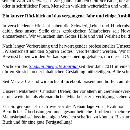
seinem Wort zu verweisen. Wir glauben an den Gott der Bibel, der al
oder in schriftlicher Form, Menschen wirklich weiterhelfen und wohl 
Ein kurzer Rückblick auf das vergangene Jahr
und einige Ausbl
In verschiedener Hinsicht haben die Schwierigkeiten und Hindernis
dafür, dass unsere Stelle eines geologischen Mitarbeiters seit No
einzuarbeiten. Wir wünschen ihm Gottes Hilfe und viel Weisheit bei d
Nach langer Vorbereitung und hervorragender professioneller Umsetzu
„Wissenschaft auf den Spuren Gottes“ veröffentlicht werden. Wir 
Bewusst haben wir den Verkaufspreis niedrig gehalten, um dieser DVD
Nachdem das
Studium Integrale Journal
seit dem Jahr 2011 in eine
dürfen Sie sich an der inhaltlichen Gestaltung mitbeteiligen. Bitte sc
Seit März 2012 sind wir auch auf facebook präsent und hoffen, auf 
Unseren Mitarbeiter Christian Dreber, der vor allem im Gemeindeverkü
er uns weiterhin als ehrenamtlicher Mitarbeiter zur Verfügung stehen 
Ein Sorgenkind ist nach wie vor die Neuauflage von „Evolution – E
Berufliche Überlastungen und gesundheitliche Probleme mehrere
Manuskriptabschluss in einigen Wochen schaffen zu können. Bis zum fe
Buch und für eine gute Fertigstellung!