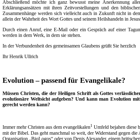
Abschließend möchte ich ganz bewusst meine Anerkennung allen
Erklärungsansätzen mit ihren Zeitvorstellungen und den biblisc
Zusammenhänge werden sich vielleicht auch in Zukunft nicht in dem
allein der Wahrheit des Wort Gottes und seinem Heilshandeln in Jesus 
Durch einen Anruf, eine E-Mail oder ein Gespräch auf einer Tagun
werden in dem Werk, in dem sie stehen.
In der Verbundenheit des gemeinsamen Glaubens grüßt Sie herzlich
Ihr Henrik Ullrich
Evolution – passend für Evangelikale?
Müssen Christen, die der Heiligen Schrift als Gottes verlässli
evolutionäre Weltsicht aufgeben? Und kann man Evolution mit 
gerecht werden kann?
1
Immer mehr Christen aus dem evangelikalen
Umfeld bejahen diese be
mit der Bibel. Das geht manchmal so weit, der Widerstand gegen die 
Organisation „BioLogos“ oder von Denis Alexander, einem britischen