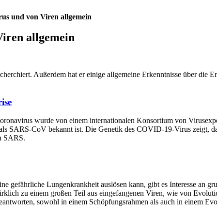
us und von Viren allgemein
iren allgemein
echerchiert. Außerdem hat er einige allgemeine Erkenntnisse über die 
ise
Coronavirus wurde von einem internationalen Konsortium von Virusex
als SARS-CoV bekannt ist. Die Genetik des COVID-19-Virus zeigt, das
ch SARS.
fährliche Lungenkrankheit auslösen kann, gibt es Interesse an grun
irklich zu einem großen Teil aus eingefangenen Viren, wie von Evolu
eantworten, sowohl in einem Schöpfungsrahmen als auch in einem Evolu