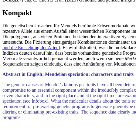
Kompakt
Die genetischen Ursachen für Mendels berühmte Erbsenmerkmale wurd
rezessive Allele aus einem Ausfall einer wesentlichen Komponente i
Die polygenen, aus vielen Proteinen bestehenden interaktiven Syste
untersucht. Die Fixierung einzigartiger Kombinationen dominanter un
und die Entstehung der Arten
). Es wird diskutiert, was die molekula
Indizien deuten darauf hin, dass bereits vorhandene genetische Pro
Merkmale verantwortlich gemacht werden, auch wenn sie neue
Merk
Sequenzdaten zeigen eindeutig, dass eine Anhäufung von Mutationen ü
Abstract in English: Mendelian speciation: characters and traits
The genetic causes of Mendel’s famous pea traits have all been determ
compromise to an essential component within the irreducibly complex 
seven characters, and in the right place and at the right time, are e
speciation (see Infobox). What the molecular details about the traits r
requirement for pre-existing genetic programs to generate phenotype ch
altering or eliminating pre-existing traits. The sequence data clearly i
programs.