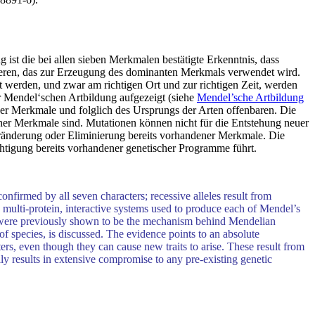
t die bei allen sieben Merkmalen bestätigte Erkenntnis, dass
tieren, das zur Erzeugung des dominanten Merkmals verwendet wird.
 werden, und zwar am richtigen Ort und zur richtigen Zeit, werden
r Mendel‘schen Artbildung aufgezeigt (siehe
Mendel’sche Artbildung
der Merkmale und folglich des Ursprungs der Arten offenbaren. Die
her Merkmale sind. Mutationen können nicht für die Entstehung neuer
eränderung oder Eliminierung bereits vorhandener Merkmale. Die
htigung bereits vorhandener genetischer Programme führt.
nfirmed by all seven characters; recessive alleles result from
multi-protein, interactive systems used to produce each of Mendel’s
its were previously shown to be the mechanism behind Mendelian
 of species, is discussed. The evidence points to an absolute
ers, even though they can cause new traits to arise. These result from
ally results in extensive compromise to any pre-existing genetic