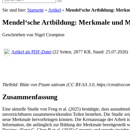
Sie sind hier:
Startseite
»
Artikel
»
Mendel‘sche Artbildung: Merk
Mendel‘sche Artbildung: Merkmale und 
Geschrieben von Nigel Crompton
Artikel als PDF-Datei
(22 Seiten, 2877 KB, Stand: 25.07.2026)
Titelbild: Blüte von Pisum sativum (CC BY-SA 3.0, https://creativeco
Zusammenfassung
Eine aktuelle Studie von Feng et al. (2025) bestätigte, dass ausnahm
unverzichtbaren zusammenwirkenden Teilen bestehen. Die Studie zeigt
neue Merkmale hervorbringen können. Die Kernaussage der Arbeit ist
Information, die anfänglich zur Bildung der Merkmale bereitgestellt w
Designs. (Feng C, Chen B et al. (2025) Genomic and genetic insights