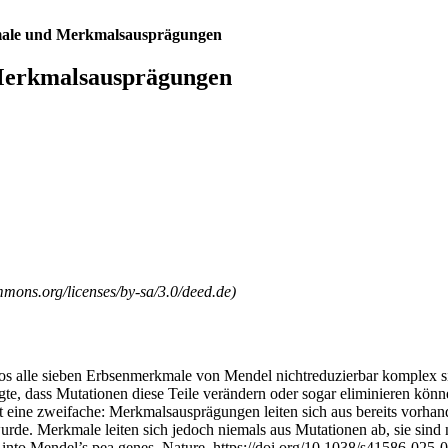
male und Merkmalsausprägungen
Merkmalsausprägungen
mmons.org/licenses/by-sa/3.0/deed.de)
slos alle sieben Erbsenmerkmale von Mendel nichtreduzierbar komplex s
e, dass Mutationen diese Teile verändern oder sogar eliminieren können
 eine zweifache: Merkmalsausprägungen leiten sich aus bereits vorha
urde. Merkmale leiten sich jedoch niemals aus Mutationen ab, sie sind n
 into Mendel’s pea genes. Nature, https://doi.org/10.1038/s41586-025-