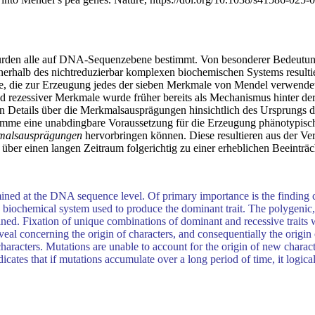
en alle auf DNA-Sequenzebene bestimmt. Von besonderer Bedeutung is
nnerhalb des nichtreduzierbar komplexen biochemischen Systems resul
me, die zur Erzeugung jedes der sieben Merkmale von Mendel verwendet
d rezessiver Merkmale wurde früher bereits als Mechanismus hinter de
ren Details über die Merkmalsausprägungen hinsichtlich des Ursprungs 
gramme eine unabdingbare Voraussetzung für die Erzeugung phänotypisc
malsausprägungen
hervorbringen können. Diese resultieren aus der V
ber einen langen Zeitraum folgerichtig zu einer erheblichen Beeinträc
ined at the DNA sequence level. Of primary importance is the finding co
biochemical system used to produce the dominant trait. The polygenic, 
xamined. Fixation of unique combinations of dominant and recessive tra
eveal concerning the origin of characters, and consequentially the origin
aracters. Mutations are unable to account for the origin of new charact
ndicates that if mutations accumulate over a long period of time, it logic