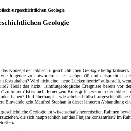
lisch-urgeschichtlichen Geologie
eschichtlichen Geologie
das Konzept der biblisch-urgeschichtlichen Geologie heftig kritisiert. 
de wie folgende zu antworten: Ist es sachgemäß und entspricht es de
nt festzuhalten? Wird nicht eine „neue Lückentheorie“ aufgestellt, we
rd? Heißt das nicht, „sintflutgeologische Ereignisse bereits vor der
um“ zu führen? Ist es nicht ferner „ein Kunstgriff“, wenn in der bibli
nden haben? Und überhaupt – wie arbeitet biblisch-urgeschichtliche G
dere Einwände geht Manfred Stephan in dieser längeren Abhandlung ein
urgeschichtliche Geologie im wissenschaftstheoretischen Rahmen bewäh
vorzuziehen, die sich hauptsächlich auf das Flutjahr konzentriert? Im
treffen.