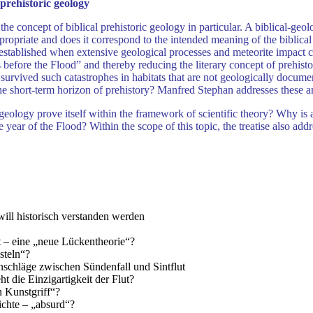
 prehistoric geology
 the concept of biblical prehistoric geology in particular. A biblical-geo
propriate and does it correspond to the intended meaning of the biblical t
 established when extensive geological processes and meteorite impact 
before the Flood” and thereby reducing the literary concept of prehistor
survived such catastrophes in habitats that are not geologically docu
the short-term horizon of prehistory? Manfred Stephan addresses these and
geology prove itself within the framework of scientific theory? Why is a
 year of the Flood? Within the scope of this topic, the treatise also ad
will historisch verstanden werden
 – eine „neue Lückentheorie“?
steln“?
nschläge zwischen Sündenfall und Sintflut
ht die Einzigartigkeit der Flut?
 Kunstgriff“?
ichte – „absurd“?