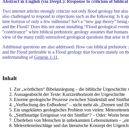
Abstract in English (via DeepL): Response to criticism of biblical
Two internet articles strongly criticize not only flood geology but also
also challenged to respond to objections such as the following: Is it ap
time horizon of only a few millennia? Isn’t a “new gap theory” being
and the Flood? Does this not mean installing “Flood geological events 
“contrivance” when biblical prehistoric geology assumes that humans 
view of the many (still) unresolved geological questions that arise in 
Additional questions are also addressed: How can biblical prehistoric 
and the Flood preferable to a Flood geology that focuses mainly on the
understanding of
Genesis 1-11
.
Inhalt
Zur „wörtlichen“ Bibelauslegung – die biblische Urgeschichte 
Aussageabsicht der Texte: Kurzzeithorizont der Urgeschichte
Enorme geologische Prozesse zwischen Sündenfall und Sintflut
„Verfluchung des Erdbodens“ – nicht mehr als „Dornen und Di
Ein ungeklärtes geologisches Problem von vielen: Meteoritenei
„Sintflutartige Ereignisse vor der Sintflut“? – Oder: Worin beste
Überleben von Menschen in unbekannten Lebensräumen – „ein
Meteoriteneinschläge und das literarische Konzept der Urgesch