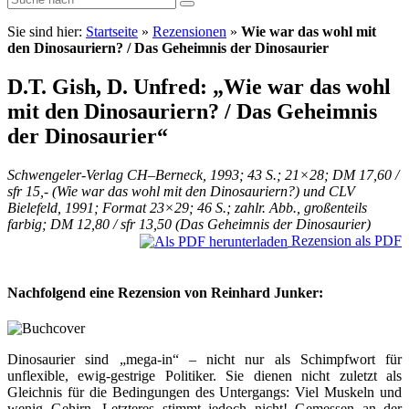
Sie sind hier:
Startseite
»
Rezensionen
»
Wie war das wohl mit
den Dinosauriern? / Das Geheimnis der Dinosaurier
D.T. Gish, D. Unfred: „Wie war das wohl
mit den Dinosauriern? / Das Geheimnis
der Dinosaurier“
Schwengeler-Verlag CH–Berneck, 1993; 43 S.; 21×28; DM 17,60 /
sfr 15,- (Wie war das wohl mit den Dinosauriern?) und CLV
Bielefeld, 1991; Format 23×29; 46 S.; zahlr. Abb., großenteils
farbig; DM 12,80 / sfr 13,50 (Das Geheimnis der Dinosaurier)
Rezension als PDF
Nachfolgend eine Rezension von Reinhard Junker:
Dinosaurier sind „mega-in“ – nicht nur als Schimpfwort für
unflexible, ewig-gestrige Politiker. Sie dienen nicht zuletzt als
Gleichnis für die Bedingungen des Untergangs: Viel Muskeln und
wenig Gehirn. Letzteres stimmt jedoch nicht! Gemessen an der