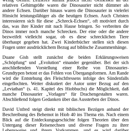
relativen Gehirngröße waren die Dinosaurier nicht dümmer als
andere Echsen. Darüber hinaus waren die Dinosaurier in vielerlei
Hinsicht leistungsfähiger als die heutigen Echsen. Auch Christen
interessieren sich für diese „Schreck-Echsen“, oft motiviert durch
das, was ihre Kinder mit nach Hause bringen. So verbreiten die
Dinos immer noch manche Schrecken. Der eine oder die andere
bezweifelt vielleicht sogar, ob es diese schrecklichen Tiere
überhaupt gegeben hat. Zwei Kinderbücher stellen sich diesen
Fragen unter ausdrücklichem Bezug auf biblische Zusammenhänge.
Duane Gish stellt zunächst die beiden Erklärungsweisen
„Schöpfung“ und „Evolution“ einander gegenüber. Bei der sich
anschließenden Vorstellung einer Reihe von Dinosaurier-
Grundtypen betont er das Fehlen von Übergangsformen. Am Rande
wird die Entstehung des Fleischfressens infolge des Sündenfalls
eingeflochten. Weiter diskutiert der Autor unter Bezug auf den
„Leviathan“ (s. 41. Kapitel des Hiobbuchs) die Möglichkeit, daß
manche Dinosaurier „Vorlagen“ für Drachengestalten waren.
Abschließend folgen Gedanken über das Aussterben der Dinos.
David Unfred steigt direkt mit biblischen Bezügen anhand der
Beschreibung des Behemot in Hiob 40 ins Thema ein. Nach einem
Blick auf die Entdeckungsgeschichte folgen Theorien über den
Untergang dieser Reisenechsen und diverse Fragen zu ihrer
Lebensweise und ihrem Vorkommen, und es wird darüber