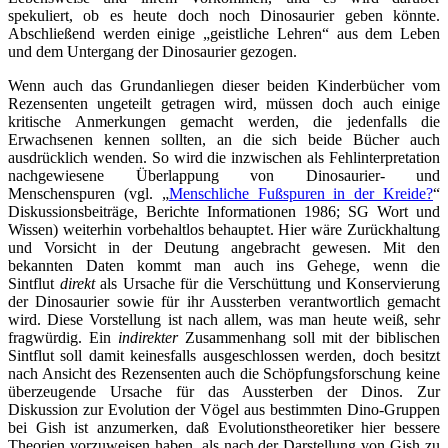
spekuliert, ob es heute doch noch Dinosaurier geben könnte.
Abschließend werden einige „geistliche Lehren“ aus dem Leben
und dem Untergang der Dinosaurier gezogen.
Wenn auch das Grundanliegen dieser beiden Kinderbücher vom
Rezensenten ungeteilt getragen wird, müssen doch auch einige
kritische Anmerkungen gemacht werden, die jedenfalls die
Erwachsenen kennen sollten, an die sich beide Bücher auch
ausdrücklich wenden. So wird die inzwischen als Fehlinterpretation
nachgewiesene Überlappung von Dinosaurier- und
Menschenspuren (vgl. „
Menschliche Fußspuren in der Kreide?
“
Diskussionsbeiträge, Berichte Informationen 1986; SG Wort und
Wissen) weiterhin vorbehaltlos behauptet. Hier wäre Zurückhaltung
und Vorsicht in der Deutung angebracht gewesen. Mit den
bekannten Daten kommt man auch ins Gehege, wenn die
Sintflut
direkt
als Ursache für die Verschüttung und Konservierung
der Dinosaurier sowie für ihr Aussterben verantwortlich gemacht
wird. Diese Vorstellung ist nach allem, was man heute weiß, sehr
fragwürdig. Ein
indirekter
Zusammenhang soll mit der biblischen
Sintflut soll damit keinesfalls ausgeschlossen werden, doch besitzt
nach Ansicht des Rezensenten auch die Schöpfungsforschung keine
überzeugende Ursache für das Aussterben der Dinos. Zur
Diskussion zur Evolution der Vögel aus bestimmten Dino-Gruppen
bei Gish ist anzumerken, daß Evolutionstheoretiker hier bessere
Theorien vorzuweisen haben, als nach der Darstellung von Gish zu