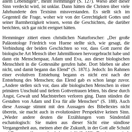
allem Lebendigen“, meint Hemminger (S. 127). Wieso aber dieser
Sinn verdeckt wird, ist unklar. Dann hätten die Christen über viele
Jahrhunderte den Textsinn missverstanden. Es stellt sich im
Gegenteil die Frage, woher wir von der Gerechtigkeit Gottes und
seiner Barmherzigkeit wissen, wenn die Geschichten, die darüber
berichten, sich gar nicht ereignet hätten.
Hemminger zitiert einen christlichen Naturforscher: „Der große
Paläontologe Friedrich von Huene stellte sich, wie gesagt, die
Verbindung der beiden Geschichten so vor, dass Gott zuerst die
biologische Art Mensch über Jahrmillionen hervorgebracht habe und
dann ein Menschenpaar, Adam und Eva, aus dieser biologischen
Menschheit in die Gottesnähe gerufen habe. Dort blieben sie aber
nicht, und damit begann das Elend“ (S. 187f.). Jedoch: Im Rahmen
einer evolutiven Entstehung begann es nicht erst nach der
Entstehung des Menschen; das Elend gab es schon lange zuvor.
„Andere stellen sich vor, dass alle biologischen Menschen in einer
primären Unschuld und tiefem Gottvertrauen lebten, bis diese durch
Angst, Gewalt und Machtstreben verloren ging. Dann stünden die
Gestalten von Adam und Eva für alle Menschen“ (S. 188). Auch
diese Aussage stimmt mit den Aussagen des Bibeltextes nicht
überein, sie macht auch in evolutionärer Perspektive keinen Sinn.
„Wieder andere deuten die Erzählungen vom Sündenfall
eschatologisch: Sie malen aus dieser Sicht eine sündlose
Vergangenheit aus, meinen aber die Zukunft, in der Gott alle Schuld