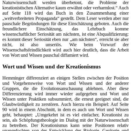
Naturwissenschaft werden überbetont, die Probleme der
kreationistischen Alternative kaum erwähnt oder verharmlost.“ Auch
auf Seite 118 wird das Buch in den Zusammenhang einer
„weitverbreiteten Propaganda“ gestellt. Dem Leser werden aber nur
pauschale Begründungen für diese Einschätzung geboten. Auch die
freundlichere Einschätzung, das Lehrbuch komme
wissenschaftlicher Seriosität am nächsten, ist eine Abqualifizierung:
es kommt dieser Seriosität eben nur „am nächsten“, erreicht sie aber
nicht, ist also unseriös. Wie beim Vorwurf der
Wissenschaftsfeindlichkeit wird auch hier deutlich, dass die Arbeit
von Wort und Wissen pauschal diffamiert wird.
Wort und Wissen und der Kreationismus
Hemminger differenziert an einigen Stellen zwischen der Position
und Vorgehensweise von Wort und Wissen und der anderer
Gruppen, die die Evolutionsanschauung ablehnen. Aber diese
Differenzierung wird immer wieder aufgegeben und Wort und
Wissen unter Praktiken subsummiert, die erneut geeignet sind, die
Glaubwürdigkeit zu zerstören. Auch hierzu ein Beispiel: Auf Seite
90 wird in einem Abschnitt, in dem es auch um Wort und Wissen
geht, behauptet: „Umgekehrt ist es viel einfacher, Kreationist zu
sein, als Schöpfungstheologie im Dialog mit der Naturwissenschaft
zu betreiben. Der Kreationismus kann seine Positionen relativ
unangefochten von der Entwicklung der Biologie, Geologie und