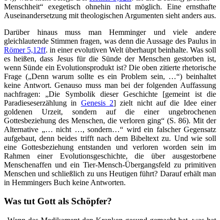
Menschheit“ exegetisch ohnehin nicht möglich. Eine ernsthafte
Auseinandersetzung mit theologischen Argumenten sieht anders aus.
Darüber hinaus muss man Hemminger und viele andere
gleichlautende Stimmen fragen, was denn die Aussage des Paulus in
Römer 5,12ff
. in einer evolutiven Welt überhaupt beinhalte. Was soll
es heißen, dass Jesus für die Sünde der Menschen gestorben ist,
wenn Sünde ein Evolutionsprodukt ist? Die oben zitierte rhetorische
Frage („Denn warum sollte es ein Problem sein, …“) beinhaltet
keine Antwort. Genauso muss man bei der folgenden Auffassung
nachfragen: „Die Symbolik dieser Geschichte [gemeint ist die
Paradieseserzählung in
Genesis 2
] zielt nicht auf die Idee einer
goldenen Urzeit, sondern auf die einer ungebrochenen
Gottesbeziehung des Menschen, die verloren ging“ (S. 86). Mit der
Alternative „… nicht …, sondern…“ wird ein falscher Gegensatz
aufgebaut, denn beides trifft nach dem Bibeltext zu. Und wie soll
eine Gottesbeziehung entstanden und verloren worden sein im
Rahmen einer Evolutionsgeschichte, die über ausgestorbene
Menschenaffen und ein Tier-Mensch-Übergangsfeld zu primitiven
Menschen und schließlich zu uns Heutigen führt? Darauf erhält man
in Hemmingers Buch keine Antworten.
Was tut Gott als Schöpfer?