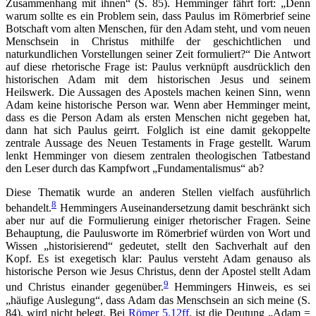
Zusammenhang mit ihnen“ (S. 85). Hemminger fährt fort: „Denn
warum sollte es ein Problem sein, dass Paulus im Römerbrief seine
Botschaft vom alten Menschen, für den Adam steht, und vom neuen
Menschsein in Christus mithilfe der geschichtlichen und
naturkundlichen Vorstellungen seiner Zeit formuliert?“ Die Antwort
auf diese rhetorische Frage ist: Paulus verknüpft ausdrücklich den
historischen Adam mit dem historischen Jesus und seinem
Heilswerk. Die Aussagen des Apostels machen keinen Sinn, wenn
Adam keine historische Person war. Wenn aber Hemminger meint,
dass es die Person Adam als ersten Menschen nicht gegeben hat,
dann hat sich Paulus geirrt. Folglich ist eine damit gekoppelte
zentrale Aussage des Neuen Testaments in Frage gestellt. Warum
lenkt Hemminger von diesem zentralen theologischen Tatbestand
den Leser durch das Kampfwort „Fundamentalismus“ ab?
Diese Thematik wurde an anderen Stellen vielfach ausführlich
8
behandelt.
Hemmingers Auseinandersetzung damit beschränkt sich
aber nur auf die Formulierung einiger rhetorischer Fragen. Seine
Behauptung, die Paulusworte im Römerbrief würden von Wort und
Wissen „historisierend“ gedeutet, stellt den Sachverhalt auf den
Kopf. Es ist exegetisch klar: Paulus versteht Adam genauso als
historische Person wie Jesus Christus, denn der Apostel stellt Adam
9
und Christus einander gegenüber.
Hemmingers Hinweis, es sei
„häufige Auslegung“, dass Adam das Menschsein an sich meine (S.
84), wird nicht belegt. Bei
Römer 5,12ff
. ist die Deutung „Adam =