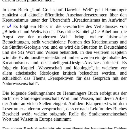
In dem Buch „Und Gott schuf Darwins Welt“ geht Hemminger
zunächst auf aktuelle öffentliche Auseinandersetzungen über den
Kreationismus unter der Überschrift „Kreationismus im Aufwind“
3
ein.
Es folgt ein Blick in die Geschichte des Verhältnisses von
„Bibeltext und Weltwissen“. Das dritte Kapitel „Die Bibel und die
Angst vor der modernen Welt“ bringt weitere historische
Betrachtungen, stellt verschiedene Formen des Kreationismus und
die Sintflut-Geologie vor, und es wird die Situation in Deutschland
und die SG Wort und Wissen behandelt. In den weiteren Kapiteln
wird die Evolutionstheorie erläutert und es werden einige Inhalte des
Kreationismus und des Intelligent-Design-Ansatzes kritisiert. Es
folgt ein Kapitel „Wissenschaft und Ideologie“, in welchem vor
allem atheistische Ideologien kritisch beleuchtet werden, und
schließlich das Thema „Perspektiven für das Gespräch mit der
Naturwissenschaft“.
Die folgende Stellungnahme zu Hemmingers Buch erfolgt aus der
Sicht der Studiengemeinschaft Wort und Wissen, auf deren Arbeit
der Autor an vielen Stellen eingeht. Auf dem Klappentext wird dem
Leser unter anderem versprochen, dass er nach Lektüre des Buches
Bescheid weiß, welche prägende Rolle die Studiengemeinschaft
Wort und Wissen in Europa einnimmt.
Das ganze Buch durchzieht ein grundlegender kategorialer Fehler: