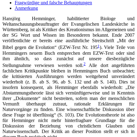
Fragwürdige und falsche Behauptungen
Anmerkung
Hansjörg Hemminger, habilitierter Biologe und
Weltanschauungsbeauftragter der Evangelischen Landeskirche in
Württemberg, ist als Kritiker des Kreationismus im Allgemeinen und
der SG Wort und Wissen im Besonderen bekannt. Ende 2007
veröffentlichte er bereits eine ausführliche Streitschrift „Mit der
1
Bibel gegen die Evolution“ (EZW-Text Nr. 195
). Viele Teile von
Hemmingers neuem Buch entsprechen dem EZW-Text oder sind
ihm ähnlich, so dass zunächst auf unsere diesbezügliche
2
Stellungnahme verwiesen werden soll.
Alle dort angeführten
fachlichen Kritikpunkte bleiben in Hemmingers Buch unbeachtet;
die kritisierten Ausführungen werden weitgehend unverändert
wiederholt (z. B. ab S. 96, ab S. 132 und ab S. 140). Dies ist
insofern konsequent, als Hemminger ebenfalls wiederholt: „Die
Abstammungstheorie lässt sich vernünftigerweise und in Kenntnis
ihrer „Dokumente“ nicht bestreiten, sofern man der menschlichen
Vernunft überhaupt zutraut, rationale Erklärungen für
Naturvorgänge zu finden. Eine wissenschaftliche Diskussion über
diese Frage ist überflüssig“ (S. 103). Die Evolutionstheorie ist also
für Hemminger nicht mehr hinterfragbare Grundlage für die
Diskussion der Beziehung von christlichem Glauben und
Naturwissenschaft. Der Kritik an dieser Position stellt er sich in
diesem Buch praktisch nicht.