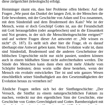
diese zielgerichtet (teleologisch) erfolgt.
Hemminger räumt ein, dass hier Probleme offen bleiben: Auf die
Fragen „Wie passt das Dunkel der langen Zeit, in der Menschen die
Erde bewohnten, mit der Geschichte von Adam und Eva zusammen,
mit dem Sündenfall und dem Brudermord des Kain? Wie ist der
Mensch, wenn er doch Geschöpf Gottes ist, aus der Freundschaft
mit Gott herausgefallen (oder ausgebrochen) und in die Einsamkeit
und Not geraten, in der sich die Menschheitsgeschichte ereignet?“
und auf weitere Fragen dieser Art antwortet er: „Wir wissen es
nicht“ (S. 187). Es stellt sich aber hier die Frage, ob es darauf
überhaupt eine Antwort geben kann. Wenn Evolution wahr ist, dann
sind Sündenfall, Brudermord und die anderen Geschehnisse der
biblischen Urgeschichte nicht nur nicht passiert, sondern können
auch in einem bildhaften Sinne nicht aufrechterhalten werden. Die
Sünde des Menschen kann dann eben nicht mehr Abkehr vom
Schöpfer bedeuten; denn worin sollte diese bestehen, wenn der
Mensch ein evolutiv entwickeltes Tier ist und sein ganzes Wesen
einschließlich seiner Sündhaftigkeit aus den Gesetzmäßigkeiten der
Evolution heraus zu verstehen ist?
Ähnliche Fragen stellen sich bei der Sintflutgeschichte: „Der
Versuch, die Sintflut zu einem naturgeschichtlichen Faktum zu
machen, verdeckt nur den eigentlichen Sinn der Geschichte, eine
Geschichte von Gottes Gerechtigkeit und Gottes Barmherzigkeit mit