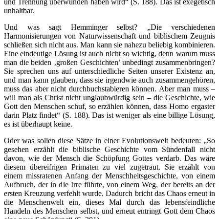
und Trennung überwunden haben wird“ (S. 188). Das ist exegetisch
unhaltbar.
Und was sagt Hemminger selbst? „Die verschiedenen
Harmonisierungen von Naturwissenschaft und biblischem Zeugnis
schließen sich nicht aus. Man kann sie nahezu beliebig kombinieren.
Eine eindeutige Lösung ist auch nicht so wichtig, denn warum muss
man die beiden ‚großen Geschichten’ unbedingt zusammenbringen?
Sie sprechen uns auf unterschiedliche Seiten unserer Existenz an,
und man kann glauben, dass sie irgendwie auch zusammengehören,
muss das aber nicht durchbuchstabieren können. Aber man muss –
will man als Christ nicht unglaubwürdig sein – die Geschichte, wie
Gott den Menschen schuf, so erzählen können, dass Homo ergaster
darin Platz findet“ (S. 188). Das ist weniger als eine billige Lösung,
es ist überhaupt keine.
Oder was sollen diese Sätze in einer Evolutionswelt bedeuten: „So
gesehen erzählt die biblische Geschichte vom Sündenfall nicht
davon, wie der Mensch die Schöpfung Gottes verdarb. Das wäre
diesem übereifrigen Primaten zu viel zugetraut. Sie erzählt von
einem missratenen Anfang der Menschheitsgeschichte, von einem
Aufbruch, der in die Irre führte, von einem Weg, der bereits an der
ersten Kreuzung verfehlt wurde. Dadurch bricht das Chaos erneut in
die Menschenwelt ein, dieses Mal durch das lebensfeindliche
Handeln des Menschen selbst, und erneut entringt Gott dem Chaos