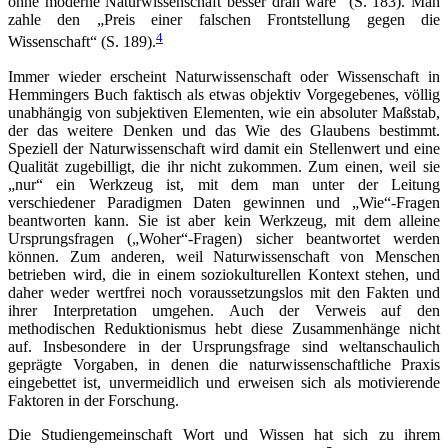
ohne moderne Naturwissenschaft besser dran wäre“ (S. 183). Man
zahle den „Preis einer falschen Frontstellung gegen die
4
Wissenschaft“ (S. 189).
Immer wieder erscheint Naturwissenschaft oder Wissenschaft in
Hemmingers Buch faktisch als etwas objektiv Vorgegebenes, völlig
unabhängig von subjektiven Elementen, wie ein absoluter Maßstab,
der das weitere Denken und das Wie des Glaubens bestimmt.
Speziell der Naturwissenschaft wird damit ein Stellenwert und eine
Qualität zugebilligt, die ihr nicht zukommen. Zum einen, weil sie
„nur“ ein Werkzeug ist, mit dem man unter der Leitung
verschiedener Paradigmen Daten gewinnen und „Wie“-Fragen
beantworten kann. Sie ist aber kein Werkzeug, mit dem alleine
Ursprungsfragen („Woher“-Fragen) sicher beantwortet werden
können. Zum anderen, weil Naturwissenschaft von Menschen
betrieben wird, die in einem soziokulturellen Kontext stehen, und
daher weder wertfrei noch voraussetzungslos mit den Fakten und
ihrer Interpretation umgehen. Auch der Verweis auf den
methodischen Reduktionismus hebt diese Zusammenhänge nicht
auf. Insbesondere in der Ursprungsfrage sind weltanschaulich
geprägte Vorgaben, in denen die naturwissenschaftliche Praxis
eingebettet ist, unvermeidlich und erweisen sich als motivierende
Faktoren in der Forschung.
Die Studiengemeinschaft Wort und Wissen hat sich zu ihrem