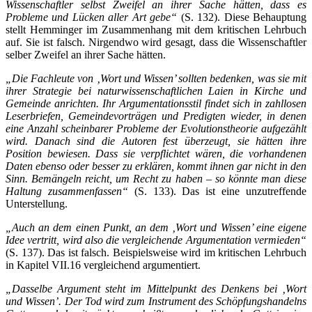
Wissenschaftler selbst Zweifel an ihrer Sache hätten, dass es
Probleme und Lücken aller Art gebe“
(S. 132). Diese Behauptung
stellt Hemminger im Zusammenhang mit dem kritischen Lehrbuch
auf. Sie ist falsch. Nirgendwo wird gesagt, dass die Wissenschaftler
selber Zweifel an ihrer Sache hätten.
„Die Fachleute von ‚Wort und Wissen’ sollten bedenken, was sie mit
ihrer Strategie bei naturwissenschaftlichen Laien in Kirche und
Gemeinde anrichten. Ihr Argumentationsstil findet sich in zahllosen
Leserbriefen, Gemeindevorträgen und Predigten wieder, in denen
eine Anzahl scheinbarer Probleme der Evolutionstheorie aufgezählt
wird. Danach sind die Autoren fest überzeugt, sie hätten ihre
Position bewiesen. Dass sie verpflichtet wären, die vorhandenen
Daten ebenso oder besser zu erklären, kommt ihnen gar nicht in den
Sinn. Bemängeln reicht, um Recht zu haben – so könnte man diese
Haltung zusammenfassen“
(S. 133). Das ist eine unzutreffende
Unterstellung.
„Auch an dem einen Punkt, an dem ‚Wort und Wissen’ eine eigene
Idee vertritt, wird also die vergleichende Argumentation vermieden“
(S. 137). Das ist falsch. Beispielsweise wird im kritischen Lehrbuch
in Kapitel VII.16 vergleichend argumentiert.
„Dasselbe Argument steht im Mittelpunkt des Denkens bei ‚Wort
und Wissen’. Der Tod wird zum Instrument des Schöpfungshandelns