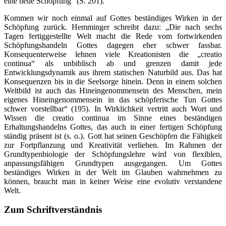
eine neue Schöpfung“ (S. 201).
Kommen wir noch einmal auf Gottes beständiges Wirken in der
Schöpfung zurück. Hemminger schreibt dazu: „Die nach sechs
Tagen fertiggestellte Welt macht die Rede vom fortwirkenden
Schöpfungshandeln Gottes dagegen eher schwer fassbar.
Konsequenterweise lehnen viele Kreationisten die „creatio
continua“ als unbiblisch ab und grenzen damit jede
Entwicklungsdynamik aus ihrem statischen Naturbild aus. Das hat
Konsequenzen bis in die Seelsorge hinein. Denn in einem solchen
Weltbild ist auch das Hineingenommensein des Menschen, mein
eigenes Hineingenommensein in das schöpferische Tun Gottes
schwer vorstellbar“ (195). In Wirklichkeit vertritt auch Wort und
Wissen die creatio continua im Sinne eines beständigen
Erhaltungshandelns Gottes, das auch in einer fertigen Schöpfung
ständig präsent ist (s. o.). Gott hat seinen Geschöpfen die Fähigkeit
zur Fortpflanzung und Kreativität verliehen. Im Rahmen der
Grundtypenbiologie der Schöpfungslehre wird von flexiblen,
anpassungsfähigen Grundtypen ausgegangen. Um Gottes
beständiges Wirken in der Welt im Glauben wahrnehmen zu
können, braucht man in keiner Weise eine evolutiv verstandene
Welt.
Zum Schriftverständnis