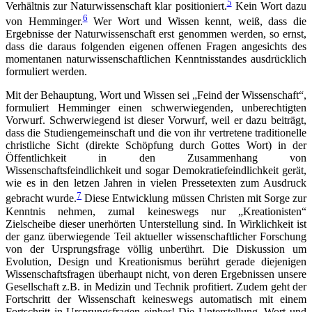
5
Verhältnis zur Naturwissenschaft klar positioniert.
Kein Wort dazu
6
von Hemminger.
Wer Wort und Wissen kennt, weiß, dass die
Ergebnisse der Naturwissenschaft erst genommen werden, so ernst,
dass die daraus folgenden eigenen offenen Fragen angesichts des
momentanen naturwissenschaftlichen Kenntnisstandes ausdrücklich
formuliert werden.
Mit der Behauptung, Wort und Wissen sei „Feind der Wissenschaft“,
formuliert Hemminger einen schwerwiegenden, unberechtigten
Vorwurf. Schwerwiegend ist dieser Vorwurf, weil er dazu beiträgt,
dass die Studiengemeinschaft und die von ihr vertretene traditionelle
christliche Sicht (direkte Schöpfung durch Gottes Wort) in der
Öffentlichkeit in den Zusammenhang von
Wissenschaftsfeindlichkeit und sogar Demokratiefeindlichkeit gerät,
wie es in den letzen Jahren in vielen Pressetexten zum Ausdruck
7
gebracht wurde.
Diese Entwicklung müssen Christen mit Sorge zur
Kenntnis nehmen, zumal keineswegs nur „Kreationisten“
Zielscheibe dieser unerhörten Unterstellung sind. In Wirklichkeit ist
der ganz überwiegende Teil aktueller wissenschaftlicher Forschung
von der Ursprungsfrage völlig unberührt. Die Diskussion um
Evolution, Design und Kreationismus berührt gerade diejenigen
Wissenschaftsfragen überhaupt nicht, von deren Ergebnissen unsere
Gesellschaft z.B. in Medizin und Technik profitiert. Zudem geht der
Fortschritt der Wissenschaft keineswegs automatisch mit einem
Fortschritt in Ursprungsfragen einher! Die Unterstellung, Wort und