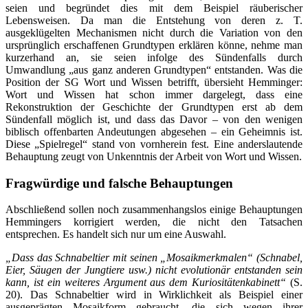
seien und begründet dies mit dem Beispiel räuberischer
Lebensweisen. Da man die Entstehung von deren z. T.
ausgeklügelten Mechanismen nicht durch die Variation von den
ursprünglich erschaffenen Grundtypen erklären könne, nehme man
kurzerhand an, sie seien infolge des Sündenfalls durch
Umwandlung „aus ganz anderen Grundtypen“ entstanden. Was die
Position der SG Wort und Wissen betrifft, übersieht Hemminger:
Wort und Wissen hat schon immer dargelegt, dass eine
Rekonstruktion der Geschichte der Grundtypen erst ab dem
Sündenfall möglich ist, und dass das Davor – von den wenigen
biblisch offenbarten Andeutungen abgesehen – ein Geheimnis ist.
Diese „Spielregel“ stand von vornherein fest. Eine anderslautende
Behauptung zeugt von Unkenntnis der Arbeit von Wort und Wissen.
Fragwürdige und falsche Behauptungen
Abschließend sollen noch zusammenhangslos einige Behauptungen
Hemmingers korrigiert werden, die nicht den Tatsachen
entsprechen. Es handelt sich nur um eine Auswahl.
„Dass das Schnabeltier mit seinen „Mosaikmerkmalen“ (Schnabel,
Eier, Säugen der Jungtiere usw.) nicht evolutionär entstanden sein
kann, ist ein weiteres Argument aus dem Kuriositätenkabinett“
(S.
20). Das Schnabeltier wird in Wirklichkeit als Beispiel einer
ausgeprägten Mosaikform gebraucht, die sich wegen ihrer