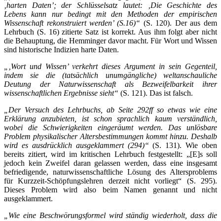
‚harten Daten’; der Schlüsselsatz lautet: ‚Die Geschichte des
Lebens kann nur bedingt mit den Methoden der empirischen
Wissenschaft rekonstruiert werden’ (S.16)“
(S. 120). Der aus dem
Lehrbuch (S. 16) zitierte Satz ist korrekt. Aus ihm folgt aber nicht
die Behauptung, die Hemminger davor macht. Für Wort und Wissen
sind historische Indizien harte Daten.
„‚Wort und Wissen’ verkehrt dieses Argument in sein Gegenteil,
indem sie die (tatsächlich unumgängliche) weltanschauliche
Deutung der Naturwissenschaft als Bezweifelbarkeit ihrer
wissenschaftlichen Ergebnisse sieht“
(S. 121). Das ist falsch.
„Der Versuch des Lehrbuchs, ab Seite 292ff so etwas wie eine
Erklärung anzubieten, ist schon sprachlich kaum verständlich,
wobei die Schwierigkeiten eingeräumt werden. Das unlösbare
Problem physikalischer Altersbestimmungen kommt hinzu. Deshalb
wird es ausdrücklich ausgeklammert (294)“
(S. 131). Wie oben
bereits zitiert, wird im kritischen Lehrbuch festgestellt: „[E]s soll
jedoch kein Zweifel daran gelassen werden, dass eine insgesamt
befriedigende, naturwissenschaftliche Lösung des Altersproblems
für Kurzzeit-Schöpfungslehren derzeit nicht vorliegt“ (S. 295).
Dieses Problem wird also beim Namen genannt und nicht
ausgeklammert.
„Wie eine Beschwörungsformel wird ständig wiederholt, dass die