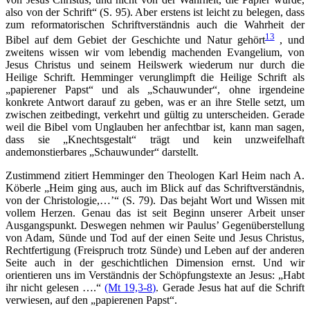
also von der Schrift“ (S. 95). Aber erstens ist leicht zu belegen, dass
zum reformatorischen Schriftverständnis auch die Wahrheit der
13
Bibel auf dem Gebiet der Geschichte und Natur gehört
, und
zweitens wissen wir vom lebendig machenden Evangelium, von
Jesus Christus und seinem Heilswerk wiederum nur durch die
Heilige Schrift. Hemminger verunglimpft die Heilige Schrift als
„papierener Papst“ und als „Schauwunder“, ohne irgendeine
konkrete Antwort darauf zu geben, was er an ihre Stelle setzt, um
zwischen zeitbedingt, verkehrt und gültig zu unterscheiden. Gerade
weil die Bibel vom Unglauben her anfechtbar ist, kann man sagen,
dass sie „Knechtsgestalt“ trägt und kein unzweifelhaft
andemonstierbares „Schauwunder“ darstellt.
Zustimmend zitiert Hemminger den Theologen Karl Heim nach A.
Köberle „Heim ging aus, auch im Blick auf das Schriftverständnis,
von der Christologie,…’“ (S. 79). Das bejaht Wort und Wissen mit
vollem Herzen. Genau das ist seit Beginn unserer Arbeit unser
Ausgangspunkt. Deswegen nehmen wir Paulus’ Gegenüberstellung
von Adam, Sünde und Tod auf der einen Seite und Jesus Christus,
Rechtfertigung (Freispruch trotz Sünde) und Leben auf der anderen
Seite auch in der geschichtlichen Dimension ernst. Und wir
orientieren uns im Verständnis der Schöpfungstexte an Jesus: „Habt
ihr nicht gelesen ….“
(Mt 19,3-8)
. Gerade Jesus hat auf die Schrift
verwiesen, auf den „papierenen Papst“.