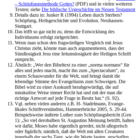
– Schöpfungsmethode Gottes?
(PDF) und in vielen weiteren
Texten; siehe
Die biblische Urgeschichte im Neuen Testament
Details dazu in: Junker R (1994) Leben durch Sterben?
Schöpfung, Heilsgeschichte und Evolution. Neuhausen-
Stuttgart.
Das trifft so gar nicht zu, denn die Entwicklung des
Individuums erfolgt zielgerichtet.
Wenn man schon den fragwürdigen Vergleich mit Jesus
Christus zieht, könnte man auch argumentieren, dass der
Sündlosigkeit Jesu eine Irrtumslosigkeit der Heiligen Schrift
entspricht.
Ähnlich: „Wer den Bibeltext zu einer „norma normans“ für
alles und jedes macht, macht ihn zum „Spectaculum“, zu
einem Schauwunder für die Welt, und bringt damit die
lebendige Stimme des Evangeliums zum Schweigen. Die
Bibel wird zu einer Auskunft herabgewürdigt, die auf
mirakulöse Weise immer Recht hat und mit der man die
richtige Antwort auf jede Frage in Besitz hat.“ (S. 92).
Vgl. neben vielen anderen z.B. H- Stadelmann, Evange-
likales Schriftverständnis, Hammerbrücke 2005, S. 29-44.
Beispielsweise äußerte Luther zum Schöpfungsbericht (Gen
1): „So viel derohalben St. Augustins Meinung betrifft, halten
wir dafür, Moses habe eigentlich geredet, nicht allegorisch
oder figürlich; nämlich, daß die Welt mit allen Creaturen
innerhalb der sechs Tage, wie die Worte lauten, geschaffen