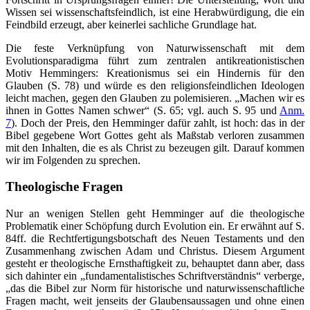
Wissen sei wissenschaftsfeindlich, ist eine Herabwürdigung, die ein
Feindbild erzeugt, aber keinerlei sachliche Grundlage hat.
Die feste Verknüpfung von Naturwissenschaft mit dem
Evolutionsparadigma führt zum zentralen antikreationistischen
Motiv Hemmingers: Kreationismus sei ein Hindernis für den
Glauben (S. 78) und würde es den religionsfeindlichen Ideologen
leicht machen, gegen den Glauben zu polemisieren. „Machen wir es
ihnen in Gottes Namen schwer“ (S. 65; vgl. auch S. 95 und
Anm.
7
). Doch der Preis, den Hemminger dafür zahlt, ist hoch: das in der
Bibel gegebene Wort Gottes geht als Maßstab verloren zusammen
mit den Inhalten, die es als Christ zu bezeugen gilt. Darauf kommen
wir im Folgenden zu sprechen.
Theologische Fragen
Nur an wenigen Stellen geht Hemminger auf die theologische
Problematik einer Schöpfung durch Evolution ein. Er erwähnt auf S.
84ff. die Rechtfertigungsbotschaft des Neuen Testaments und den
Zusammenhang zwischen Adam und Christus. Diesem Argument
gesteht er theologische Ernsthaftigkeit zu, behauptet dann aber, dass
sich dahinter ein „fundamentalistisches Schriftverständnis“ verberge,
„das die Bibel zur Norm für historische und naturwissenschaftliche
Fragen macht, weit jenseits der Glaubensaussagen und ohne einen