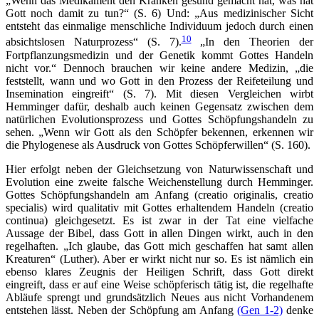
„Wenn das Medikament den Kranken gesund gemacht hat, was hat
Gott noch damit zu tun?“ (S. 6) Und: „Aus medizinischer Sicht
entsteht das einmalige menschliche Individuum jedoch durch einen
10
absichtslosen Naturprozess“ (S. 7).
„In den Theorien der
Fortpflanzungsmedizin und der Genetik kommt Gottes Handeln
nicht vor.“ Dennoch brauchen wir keine andere Medizin, „die
feststellt, wann und wo Gott in den Prozess der Reifeteilung und
Insemination eingreift“ (S. 7). Mit diesen Vergleichen wirbt
Hemminger dafür, deshalb auch keinen Gegensatz zwischen dem
natürlichen Evolutionsprozess und Gottes Schöpfungshandeln zu
sehen. „Wenn wir Gott als den Schöpfer bekennen, erkennen wir
die Phylogenese als Ausdruck von Gottes Schöpferwillen“ (S. 160).
Hier erfolgt neben der Gleichsetzung von Naturwissenschaft und
Evolution eine zweite falsche Weichenstellung durch Hemminger.
Gottes Schöpfungshandeln am Anfang (creatio originalis, creatio
specialis) wird qualitativ mit Gottes erhaltendem Handeln (creatio
continua) gleichgesetzt. Es ist zwar in der Tat eine vielfache
Aussage der Bibel, dass Gott in allen Dingen wirkt, auch in den
regelhaften. „Ich glaube, das Gott mich geschaffen hat samt allen
Kreaturen“ (Luther). Aber er wirkt nicht nur so. Es ist nämlich ein
ebenso klares Zeugnis der Heiligen Schrift, dass Gott direkt
eingreift, dass er auf eine Weise schöpferisch tätig ist, die regelhafte
Abläufe sprengt und grundsätzlich Neues aus nicht Vorhandenem
entstehen lässt. Neben der Schöpfung am Anfang
(Gen 1-2)
denke