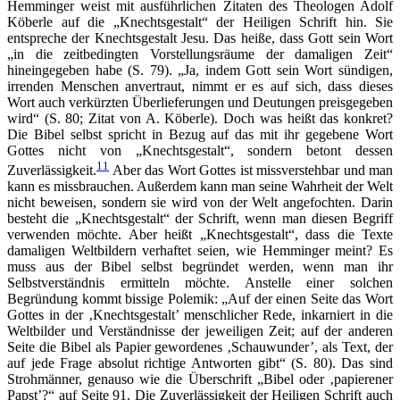
Hemminger weist mit ausführlichen Zitaten des Theologen Adolf
Köberle auf die „Knechtsgestalt“ der Heiligen Schrift hin. Sie
entspreche der Knechtsgestalt Jesu. Das heiße, dass Gott sein Wort
„in die zeitbedingten Vorstellungsräume der damaligen Zeit“
hineingegeben habe (S. 79). „Ja, indem Gott sein Wort sündigen,
irrenden Menschen anvertraut, nimmt er es auf sich, dass dieses
Wort auch verkürzten Überlieferungen und Deutungen preisgegeben
wird“ (S. 80; Zitat von A. Köberle). Doch was heißt das konkret?
Die Bibel selbst spricht in Bezug auf das mit ihr gegebene Wort
Gottes nicht von „Knechtsgestalt“, sondern betont dessen
11
Zuverlässigkeit.
Aber das Wort Gottes ist missverstehbar und man
kann es missbrauchen. Außerdem kann man seine Wahrheit der Welt
nicht beweisen, sondern sie wird von der Welt angefochten. Darin
besteht die „Knechtsgestalt“ der Schrift, wenn man diesen Begriff
verwenden möchte. Aber heißt „Knechtsgestalt“, dass die Texte
damaligen Weltbildern verhaftet seien, wie Hemminger meint? Es
muss aus der Bibel selbst begründet werden, wenn man ihr
Selbstverständnis ermitteln möchte. Anstelle einer solchen
Begründung kommt bissige Polemik: „Auf der einen Seite das Wort
Gottes in der ‚Knechtsgestalt’ menschlicher Rede, inkarniert in die
Weltbilder und Verständnisse der jeweiligen Zeit; auf der anderen
Seite die Bibel als Papier gewordenes ‚Schauwunder’, als Text, der
auf jede Frage absolut richtige Antworten gibt“ (S. 80). Das sind
Strohmänner, genauso wie die Überschrift „Bibel oder ‚papierener
Papst’?“ auf Seite 91. Die Zuverlässigkeit der Heiligen Schrift auch