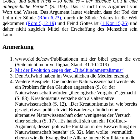
Gottes, und damit rückt – so heißt es – der liebende Gott in eine
unbegreifliche Ferne“
(S. 199). Das ist nicht das Argument von
Wort und Wissen. Das Argument lautet vielmehr, dass der Tod der
Lohn der Sünde
(Röm 6,23)
, durch die Sünde Adams in die Welt
gekommen
(Röm 5,12-19)
und Feind Gottes ist
(1 Kor 15,26)
und
daher nicht zugleich Mittel der Erschaffung des Menschen sein
kann.
Anmerkung
www.ekd.de/ezw/Publikationen_mit_der_bibel_gegen_die_evo
(Seite nicht mehr verfügbar, Stand: 31.10.2019)
Mit der Evolution gegen den „Bibelfundamentalismus“
Den Aufwind haben im Wesentlichen die Medien erzeugt.
Weitere Beispiele: Die moderne Naturwissenschaft werde als
ein Problem für den Glauben angesehen (S. 8); der
Naturwissenschaft würden „theologische Vorgaben“ gemacht
(S. 88). Kreationismus verstehe sich als alternative
Naturwissenschaft (S. 12). „Der Kreationismus ist, wie bereits
gesagt, etwas politisch viel Brisanteres, nämlich eine
alternative Naturwissenschaft oder wenigstens der Versuch
einer solchen (S. 17). „Es handelt sich um ein Türöffner-
Argument, dessen politische Funktion in der Bezweiflung der
Naturwissenschaft besteht“ (S. 32). Man wollte „vermutlich
ebenso wie die Evangelische Allianz innere Konflikte um die