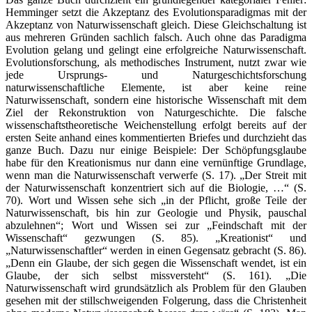
Hemminger setzt die Akzeptanz des Evolutionsparadigmas mit der
Akzeptanz von Naturwissenschaft gleich. Diese Gleichschaltung ist
aus mehreren Gründen sachlich falsch. Auch ohne das Paradigma
Evolution gelang und gelingt eine erfolgreiche Naturwissenschaft.
Evolutionsforschung, als methodisches Instrument, nutzt zwar wie
jede Ursprungs- und Naturgeschichtsforschung
naturwissenschaftliche Elemente, ist aber keine reine
Naturwissenschaft, sondern eine historische Wissenschaft mit dem
Ziel der Rekonstruktion von Naturgeschichte. Die falsche
wissenschaftstheoretische Weichenstellung erfolgt bereits auf der
ersten Seite anhand eines kommentierten Briefes und durchzieht das
ganze Buch. Dazu nur einige Beispiele: Der Schöpfungsglaube
habe für den Kreationismus nur dann eine vernünftige Grundlage,
wenn man die Naturwissenschaft verwerfe (S. 17). „Der Streit mit
der Naturwissenschaft konzentriert sich auf die Biologie, …“ (S.
70). Wort und Wissen sehe sich „in der Pflicht, große Teile der
Naturwissenschaft, bis hin zur Geologie und Physik, pauschal
abzulehnen“; Wort und Wissen sei zur „Feindschaft mit der
Wissenschaft“ gezwungen (S. 85). „Kreationist“ und
„Naturwissenschaftler“ werden in einen Gegensatz gebracht (S. 86).
„Denn ein Glaube, der sich gegen die Wissenschaft wendet, ist ein
Glaube, der sich selbst missversteht“ (S. 161). „Die
Naturwissenschaft wird grundsätzlich als Problem für den Glauben
gesehen mit der stillschweigenden Folgerung, dass die Christenheit