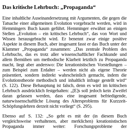
Das kritische Lehrbuch: „Propaganda“
Eine inhaltliche Auseinandersetzung mit Argumenten, die gegen die
Tatsache einer allgemeinen Evolution vorgebracht werden, wird in
Hemmingers Buch kaum geführt. Hemminger erwähnt an einigen
Stellen „Evolution – ein kritisches Lehrbuch“, das von Wort und
Wissen herausgebracht wird. Er benennt zwar einige positive
Aspekte in diesem Buch, aber insgesamt fasst er das Buch unter der
Klammer „Propaganda“ zusammen: „Das zentrale Problem des
Lehrbuchs, das es trotz aller wissenschaftlicher Fachkunde und
allem Bemühen um methodische Klarheit letztlich zu Propaganda
macht, liegt aber anderswo: Die kreationistischen Vorstellungen –
zum Beispiel zum Erdalter – werden nicht als eigene Theorie
präsentiert, sondern indirekt wahrscheinlich gemacht, indem die
Evolutionstheorie methodisch und inhaltlich infrage gestellt wird“
(S. 122). Diese Behauptung ist falsch, denn es wird im kritischen
Lehrbuch ausdrücklich festgehalten: „[E]s soll jedoch kein Zweifel
daran gelassen werden, dass eine insgesamt befriedigende,
naturwissenschaftliche Lösung des Altersproblems für Kurzzeit-
Schöpfungslehren derzeit nicht vorliegt“ (S. 295).
Ebenso auf S. 132: „So geht es mit der (in diesem Buch
vergleichsweise verhaltenen, aber merklichen) kreationistischen
Propaganda immer weiter: Forschungsprobleme der