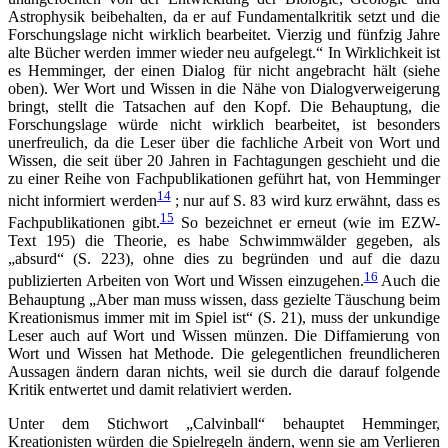
Astrophysik beibehalten, da er auf Fundamentalkritik setzt und die
Forschungslage nicht wirklich bearbeitet. Vierzig und fünfzig Jahre
alte Bücher werden immer wieder neu aufgelegt.“ In Wirklichkeit ist
es Hemminger, der einen Dialog für nicht angebracht hält (siehe
oben). Wer Wort und Wissen in die Nähe von Dialogverweigerung
bringt, stellt die Tatsachen auf den Kopf. Die Behauptung, die
Forschungslage würde nicht wirklich bearbeitet, ist besonders
unerfreulich, da die Leser über die fachliche Arbeit von Wort und
Wissen, die seit über 20 Jahren in Fachtagungen geschieht und die
zu einer Reihe von Fachpublikationen geführt hat, von Hemminger
14
nicht informiert werden
; nur auf S. 83 wird kurz erwähnt, dass es
15
Fachpublikationen gibt.
So bezeichnet er erneut (wie im EZW-
Text 195) die Theorie, es habe Schwimmwälder gegeben, als
„absurd“ (S. 223), ohne dies zu begründen und auf die dazu
16
publizierten Arbeiten von Wort und Wissen einzugehen.
Auch die
Behauptung „Aber man muss wissen, dass gezielte Täuschung beim
Kreationismus immer mit im Spiel ist“ (S. 21), muss der unkundige
Leser auch auf Wort und Wissen münzen. Die Diffamierung von
Wort und Wissen hat Methode. Die gelegentlichen freundlicheren
Aussagen ändern daran nichts, weil sie durch die darauf folgende
Kritik entwertet und damit relativiert werden.
Unter dem Stichwort „Calvinball“ behauptet Hemminger,
Kreationisten würden die Spielregeln ändern, wenn sie am Verlieren