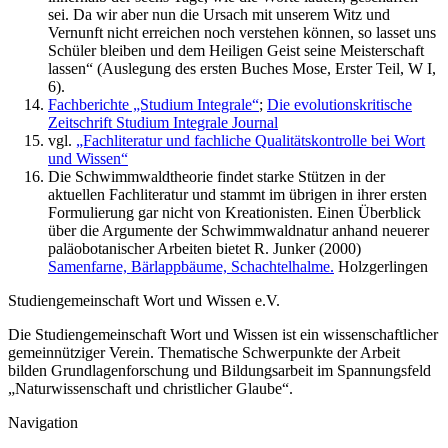
sei. Da wir aber nun die Ursach mit unserem Witz und
Vernunft nicht erreichen noch verstehen können, so lasset uns
Schüler bleiben und dem Heiligen Geist seine Meisterschaft
lassen“ (Auslegung des ersten Buches Mose, Erster Teil, W I,
6).
Fachberichte „Studium Integrale“
;
Die evolutionskritische
Zeitschrift Studium Integrale Journal
vgl.
„Fachliteratur und fachliche Qualitätskontrolle bei Wort
und Wissen“
Die Schwimmwaldtheorie findet starke Stützen in der
aktuellen Fachliteratur und stammt im übrigen in ihrer ersten
Formulierung gar nicht von Kreationisten. Einen Überblick
über die Argumente der Schwimmwaldnatur anhand neuerer
paläobotanischer Arbeiten bietet R. Junker (2000)
Samenfarne, Bärlappbäume, Schachtelhalme.
Holzgerlingen
Studiengemeinschaft Wort und Wissen e.V.
Die Studiengemeinschaft Wort und Wissen ist ein wissenschaftlicher
gemeinnütziger Verein. Thematische Schwerpunkte der Arbeit
bilden Grundlagenforschung und Bildungsarbeit im Spannungsfeld
„Naturwissenschaft und christlicher Glaube“.
Navigation