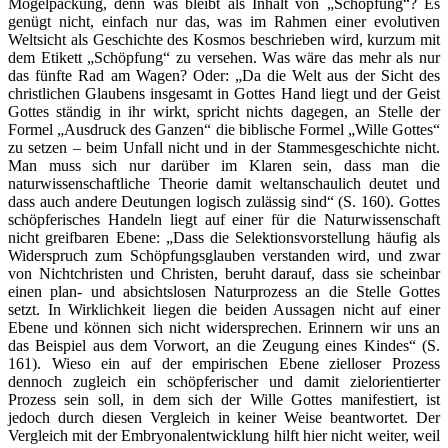
Mogelpackung, denn was bleibt als Inhalt von „Schöpfung“? Es
genügt nicht, einfach nur das, was im Rahmen einer evolutiven
Weltsicht als Geschichte des Kosmos beschrieben wird, kurzum mit
dem Etikett „Schöpfung“ zu versehen. Was wäre das mehr als nur
das fünfte Rad am Wagen? Oder: „Da die Welt aus der Sicht des
christlichen Glaubens insgesamt in Gottes Hand liegt und der Geist
Gottes ständig in ihr wirkt, spricht nichts dagegen, an Stelle der
Formel „Ausdruck des Ganzen“ die biblische Formel „Wille Gottes“
zu setzen – beim Unfall nicht und in der Stammesgeschichte nicht.
Man muss sich nur darüber im Klaren sein, dass man die
naturwissenschaftliche Theorie damit weltanschaulich deutet und
dass auch andere Deutungen logisch zulässig sind“ (S. 160). Gottes
schöpferisches Handeln liegt auf einer für die Naturwissenschaft
nicht greifbaren Ebene: „Dass die Selektionsvorstellung häufig als
Widerspruch zum Schöpfungsglauben verstanden wird, und zwar
von Nichtchristen und Christen, beruht darauf, dass sie scheinbar
einen plan- und absichtslosen Naturprozess an die Stelle Gottes
setzt. In Wirklichkeit liegen die beiden Aussagen nicht auf einer
Ebene und können sich nicht widersprechen. Erinnern wir uns an
das Beispiel aus dem Vorwort, an die Zeugung eines Kindes“ (S.
161). Wieso ein auf der empirischen Ebene zielloser Prozess
dennoch zugleich ein schöpferischer und damit zielorientierter
Prozess sein soll, in dem sich der Wille Gottes manifestiert, ist
jedoch durch diesen Vergleich in keiner Weise beantwortet. Der
Vergleich mit der Embryonalentwicklung hilft hier nicht weiter, weil