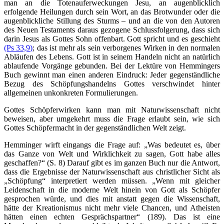
man an die Totenauferweckungen Jesu, an augenblicklich
erfolgende Heilungen durch sein Wort, an das Brotwunder oder die
augenblickliche Stillung des Sturms – und an die von den Autoren
des Neuen Testaments daraus gezogene Schlussfolgerung, dass sich
darin Jesus als Gottes Sohn offenbart. Gott spricht und es geschieht
(Ps 33,9)
; das ist mehr als sein verborgenes Wirken in den normalen
Abläufen des Lebens. Gott ist in seinem Handeln nicht an natürlich
ablaufende Vorgänge gebunden. Bei der Lektüre von Hemmingers
Buch gewinnt man einen anderen Eindruck: Jeder gegenständliche
Bezug des Schöpfungshandelns Gottes verschwindet hinter
allgemeinen unkonkreten Formulierungen.
Gottes Schöpferwirken kann man mit Naturwissenschaft nicht
beweisen, aber umgekehrt muss die Frage erlaubt sein, wie sich
Gottes Schöpfermacht in der gegenständlichen Welt zeigt.
Hemminger wirft eingangs die Frage auf: „Was bedeutet es, über
das Ganze von Welt und Wirklichkeit zu sagen, Gott habe alles
geschaffen?“ (S. 8) Darauf gibt es im ganzen Buch nur die Antwort,
dass die Ergebnisse der Naturwissenschaft aus christlicher Sicht als
„Schöpfung“ interpretiert werden müssen. „Wenn mit gleicher
Leidenschaft in die moderne Welt hinein von Gott als Schöpfer
gesprochen würde, und dies mit anstatt gegen die Wissenschaft,
hätte der Kreationismus nicht mehr viele Chancen, und Atheisten
hätten einen echten Gesprächspartner“ (189). Das ist eine