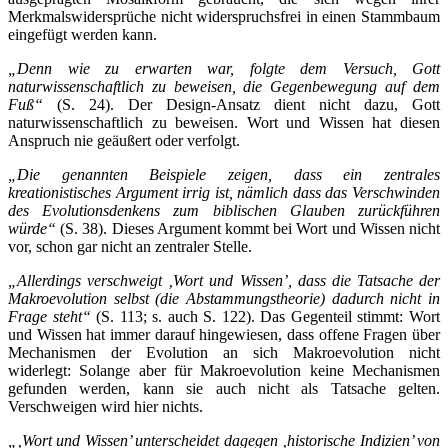
Merkmalswidersprüche nicht widerspruchsfrei in einen Stammbaum
eingefügt werden kann.
„Denn wie zu erwarten war, folgte dem Versuch, Gott
naturwissenschaftlich zu beweisen, die Gegenbewegung auf dem
Fuß“
(S. 24). Der Design-Ansatz dient nicht dazu, Gott
naturwissenschaftlich zu beweisen. Wort und Wissen hat diesen
Anspruch nie geäußert oder verfolgt.
„Die genannten Beispiele zeigen, dass ein zentrales
kreationistisches Argument irrig ist, nämlich dass das Verschwinden
des Evolutionsdenkens zum biblischen Glauben zurückführen
würde“
(S. 38). Dieses Argument kommt bei Wort und Wissen nicht
vor, schon gar nicht an zentraler Stelle.
„Allerdings verschweigt ‚Wort und Wissen’, dass die Tatsache der
Makroevolution selbst (die Abstammungstheorie) dadurch nicht in
Frage steht“
(S. 113; s. auch S. 122). Das Gegenteil stimmt: Wort
und Wissen hat immer darauf hingewiesen, dass offene Fragen über
Mechanismen der Evolution an sich Makroevolution nicht
widerlegt: Solange aber für Makroevolution keine Mechanismen
gefunden werden, kann sie auch nicht als Tatsache gelten.
Verschweigen wird hier nichts.
„‚Wort und Wissen’ unterscheidet dagegen ‚historische Indizien’ von