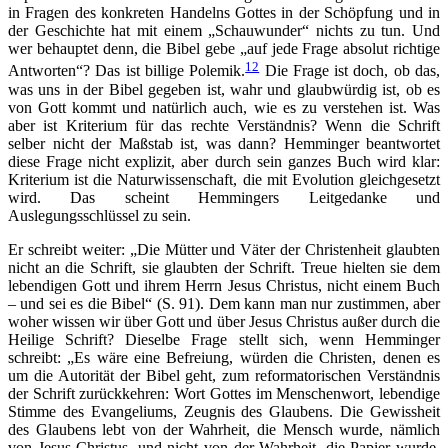
in Fragen des konkreten Handelns Gottes in der Schöpfung und in
der Geschichte hat mit einem „Schauwunder“ nichts zu tun. Und
wer behauptet denn, die Bibel gebe „auf jede Frage absolut richtige
12
Antworten“? Das ist billige Polemik.
Die Frage ist doch, ob das,
was uns in der Bibel gegeben ist, wahr und glaubwürdig ist, ob es
von Gott kommt und natürlich auch, wie es zu verstehen ist. Was
aber ist Kriterium für das rechte Verständnis? Wenn die Schrift
selber nicht der Maßstab ist, was dann? Hemminger beantwortet
diese Frage nicht explizit, aber durch sein ganzes Buch wird klar:
Kriterium ist die Naturwissenschaft, die mit Evolution gleichgesetzt
wird. Das scheint Hemmingers Leitgedanke und
Auslegungsschlüssel zu sein.
Er schreibt weiter: „Die Mütter und Väter der Christenheit glaubten
nicht an die Schrift, sie glaubten der Schrift. Treue hielten sie dem
lebendigen Gott und ihrem Herrn Jesus Christus, nicht einem Buch
– und sei es die Bibel“ (S. 91). Dem kann man nur zustimmen, aber
woher wissen wir über Gott und über Jesus Christus außer durch die
Heilige Schrift? Dieselbe Frage stellt sich, wenn Hemminger
schreibt: „Es wäre eine Befreiung, würden die Christen, denen es
um die Autorität der Bibel geht, zum reformatorischen Verständnis
der Schrift zurückkehren: Wort Gottes im Menschenwort, lebendige
Stimme des Evangeliums, Zeugnis des Glaubens. Die Gewissheit
des Glaubens lebt von der Wahrheit, die Mensch wurde, nämlich
von Jesus Christus, und nicht von der Wahrheit, die Papier wurde,