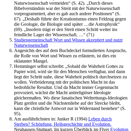
Naturwissenschaft vermeiden“ (S. 42). „Durch dieses
Bibelverständnis war der Streit mit der Naturwissenschaft
vorprogrammiert, aber es gab auch andere Positionen“ (S.
67). „Deshalb führte der Kreationismus einen Feldzug gegen
die Geologie, die Biologie und später …die Astrophysik“
(69). „Insofern trägt er den Streit einen Schritt weiter ins
feindliche Lager der Wissenschaft, …“ (71)
Studiengemeinschaft Wort und Wissen akzeptiert und nutzt
Naturwissenschaft
Angesichts des auf dem Buchdeckel formulierten Anspruchs,
die Rolle von Wort und Wissen zu erläutern, ist dies ein
eklatanter Mangel.
Hemminger selbst schreibt: „Sobald die Wahrheit Gottes zu
Papier wird, wird sie für den Menschen verfügbar, und dann
liegt der Schritt nahe, diese Wahrheit politisch durchsetzen zu
wollen. Verbrüderung mit der politischen Macht ist das
bedrohliche Resultat. Und da Macht immer Gegenmacht
provoziert, wächst die Macht antireligiöser Ideologie
gleichermaßen. Wo diese fanatischen Weltrettungs-Ideologien
Platz greifen und die Nächstenliebe auf der Strecke bleibt,
kann die christliche Antwort nur in Widerstand bestehen“ (S.
95).
Am ausführlichsten in: Junker R (1994)
Leben durch
Sterben? Schöpfung, Heilsgeschichte und Evolution.
Neuhausen-Stuttgart. Im kurzen Überblick im Flyer
Evolution