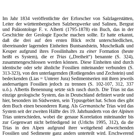
Im Jahr 1834 veröffentlichte der Erforscher von Salzlagerstätten,
Leiter der württembergischen Salzbergwerke und Salinen, Bergrat
und Paläontologe F. v. Alberti (1795-1878) ein Buch, das in der
Geschichte der Geologie Epoche machen sollte. Er hatte erkannt,
daß die drei auf den ersten Blick recht unterschiedlichen,
übereinander lagernden Einheiten Buntsandstein, Muschelkalk und
Keuper aufgrund ihres Fossilinhaltes zu
einer
Formation (heute
heißt es System), die er
Trias
(„Dreiheit“) benannte (S. 324),
zusammengeschlossen werden können. Diese Einheiten sind durch
identische oder sehr ähnliche Fossilien miteinander verbunden (S.
313-323), von den unterlagernden (Rotliegendes und Zechstein) und
bedeckenden (Lias = Unterer Jura) Sedimentserien mit ihren jeweils
andersartigen Fossilien jedoch zu trennen (S. 102-107, 312, 337
u.ö.). Albertis Benennung setzte sich rasch durch. Die Trias ist das
einzige geologische System, das in Deutschland definiert wurde und
hier, besonders im Südwesten, sein Typusgebiet hat. Schon dies gibt
dem Buch einen besonderen Rang. Als
Germanische
Trias wird das
System seit der zweiten Hälfte des 19. Jahrhunderts von der
Alpinen
Trias unterschieden, wobei die genaue Korrelation miteinander bis
zur Gegenwart nicht befriedigend ist (Urlichs 1995, 312), da die
Trias in den Alpen aufgrund ihrer weitgehend abweichenden
Fossilien und Sedimente ganz anders unterteilt wird. Erschwerend