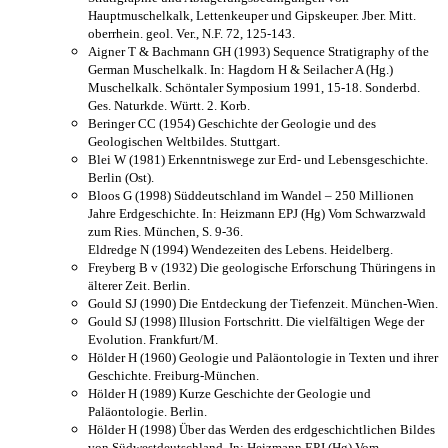
Hauptmuschelkalk, Lettenkeuper und Gipskeuper. Jber. Mitt.
oberrhein. geol. Ver., N.F. 72, 125-143.
Aigner T & Bachmann GH (1993) Sequence Stratigraphy of the
German Muschelkalk. In: Hagdorn H & Seilacher A (Hg.)
Muschelkalk. Schöntaler Symposium 1991, 15-18. Sonderbd.
Ges. Naturkde. Württ. 2. Korb.
Beringer CC (1954) Geschichte der Geologie und des
Geologischen Weltbildes. Stuttgart.
Blei W (1981) Erkenntniswege zur Erd- und Lebensgeschichte.
Berlin (Ost).
Bloos G (1998) Süddeutschland im Wandel – 250 Millionen
Jahre Erdgeschichte. In: Heizmann EPJ (Hg) Vom Schwarzwald
zum Ries. München, S. 9-36.
Eldredge N (1994) Wendezeiten des Lebens. Heidelberg.
Freyberg B v (1932) Die geologische Erforschung Thüringens in
älterer Zeit. Berlin.
Gould SJ (1990) Die Entdeckung der Tiefenzeit. München-Wien.
Gould SJ (1998) Illusion Fortschritt. Die vielfältigen Wege der
Evolution. Frankfurt/M.
Hölder H (1960) Geologie und Paläontologie in Texten und ihrer
Geschichte. Freiburg-München.
Hölder H (1989) Kurze Geschichte der Geologie und
Paläontologie. Berlin.
Hölder H (1998) Über das Werden des erdgeschichtlichen Bildes
von Südwestdeutschland. In: Heizmann EPJ (Hg) Vom