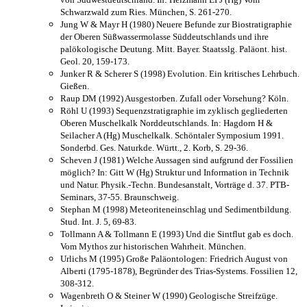
Schwarzwald zum Ries. München, S. 261-270.
Jung W & Mayr H (1980) Neuere Befunde zur Biostratigraphie
der Oberen Süßwassermolasse Süddeutschlands und ihre
palökologische Deutung. Mitt. Bayer. Staatsslg. Paläont. hist.
Geol. 20, 159-173.
Junker R & Scherer S (1998) Evolution. Ein kritisches Lehrbuch.
Gießen.
Raup DM (1992) Ausgestorben. Zufall oder Vorsehung? Köln.
Röhl U (1993) Sequenzstratigraphie im zyklisch gegliederten
Oberen Muschelkalk Norddeutschlands. In: Hagdorn H &
Seilacher A (Hg) Muschelkalk. Schöntaler Symposium 1991.
Sonderbd. Ges. Naturkde. Württ., 2. Korb, S. 29-36.
Scheven J (1981) Welche Aussagen sind aufgrund der Fossilien
möglich? In: Gitt W (Hg) Struktur und Information in Technik
und Natur. Physik.-Techn. Bundesanstalt, Vorträge d. 37. PTB-
Seminars, 37-55. Braunschweig.
Stephan M (1998) Meteoriteneinschlag und Sedimentbildung.
Stud. Int. J. 5, 69-83.
Tollmann A & Tollmann E (1993) Und die Sintflut gab es doch.
Vom Mythos zur historischen Wahrheit. München.
Urlichs M (1995) Große Paläontologen: Friedrich August von
Alberti (1795-1878), Begründer des Trias-Systems. Fossilien 12,
308-312.
Wagenbreth O & Steiner W (1990) Geologische Streifzüge.