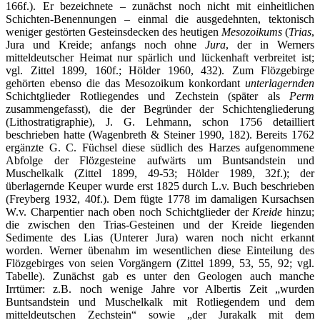
166f.). Er bezeichnete – zunächst noch nicht mit einheitlichen
Schichten-Benennungen – einmal die ausgedehnten, tektonisch
weniger gestörten Gesteinsdecken des heutigen
Mesozoikums
(
Trias
,
Jura und Kreide; anfangs noch ohne
Jura
, der in Werners
mitteldeutscher Heimat nur spärlich und lückenhaft verbreitet ist;
vgl. Zittel 1899, 160f.; Hölder 1960, 432). Zum Flözgebirge
gehörten ebenso die das Mesozoikum konkordant
unterlagernden
Schichtglieder Rotliegendes und Zechstein (später als
Perm
zusammengefasst), die der Begründer der Schichtengliederung
(Lithostratigraphie), J. G. Lehmann, schon 1756 detailliert
beschrieben hatte (Wagenbreth & Steiner 1990, 182). Bereits 1762
ergänzte G. C. Füchsel diese südlich des Harzes aufgenommene
Abfolge der Flözgesteine aufwärts um Buntsandstein und
Muschelkalk (Zittel 1899, 49-53; Hölder 1989, 32f.); der
überlagernde Keuper wurde erst 1825 durch L.v. Buch beschrieben
(Freyberg 1932, 40f.). Dem fügte 1778 im damaligen Kursachsen
W.v. Charpentier nach oben noch Schichtglieder der
Kreide
hinzu;
die zwischen den Trias-Gesteinen und der Kreide liegenden
Sedimente des Lias (Unterer Jura) waren noch nicht erkannt
worden. Werner übenahm im wesentlichen diese Einteilung des
Flözgebirges von seien Vorgängern (Zittel 1899, 53, 55, 92; vgl.
Tabelle). Zunächst gab es unter den Geologen auch manche
Irrtümer: z.B. noch wenige Jahre vor Albertis Zeit „wurden
Buntsandstein und Muschelkalk mit Rotliegendem und dem
mitteldeutschen Zechstein“ sowie „der Jurakalk mit dem