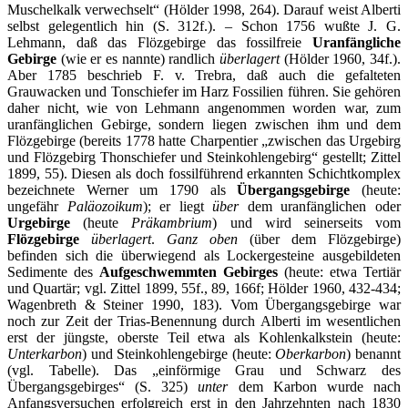
Muschelkalk verwechselt“ (Hölder 1998, 264). Darauf weist Alberti
selbst gelegentlich hin (S. 312f.). – Schon 1756 wußte J. G.
Lehmann, daß das Flözgebirge das fossilfreie
Uranfängliche
Gebirge
(wie er es nannte) randlich
überlagert
(Hölder 1960, 34f.).
Aber 1785 beschrieb F. v. Trebra, daß auch die gefalteten
Grauwacken und Tonschiefer im Harz Fossilien führen. Sie gehören
daher nicht, wie von Lehmann angenommen worden war, zum
uranfänglichen Gebirge, sondern liegen zwischen ihm und dem
Flözgebirge (bereits 1778 hatte Charpentier „zwischen das Urgebirg
und Flözgebirg Thonschiefer und Steinkohlengebirg“ gestellt; Zittel
1899, 55). Diesen als doch fossilführend erkannten Schichtkomplex
bezeichnete Werner um 1790 als
Übergangsgebirge
(heute:
ungefähr
Paläozoikum
); er liegt
über
dem uranfänglichen oder
Urgebirge
(heute
Präkambrium
) und wird seinerseits vom
Flözgebirge
überlagert
.
Ganz oben
(über dem Flözgebirge)
befinden sich die überwiegend als Lockergesteine ausgebildeten
Sedimente des
Aufgeschwemmten Gebirges
(heute: etwa Tertiär
und Quartär; vgl. Zittel 1899, 55f., 89, 166f; Hölder 1960, 432-434;
Wagenbreth & Steiner 1990, 183). Vom Übergangsgebirge war
noch zur Zeit der Trias-Benennung durch Alberti im wesentlichen
erst der jüngste, oberste Teil etwa als Kohlenkalkstein (heute:
Unterkarbon
) und Steinkohlengebirge (heute:
Oberkarbon
) benannt
(vgl. Tabelle). Das „einförmige Grau und Schwarz des
Übergangsgebirges“ (S. 325)
unter
dem Karbon wurde nach
Anfangsversuchen erfolgreich erst in den Jahrzehnten nach 1830