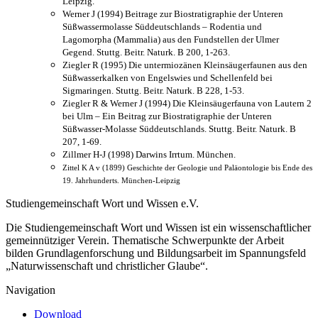
Leipzig.
Werner J (1994) Beitrage zur Biostratigraphie der Unteren
Süßwassermolasse Süddeutschlands – Rodentia und
Lagomorpha (Mammalia) aus den Fundstellen der Ulmer
Gegend. Stuttg. Beitr. Naturk. B 200, 1-263.
Ziegler R (1995) Die untermiozänen Kleinsäugerfaunen aus den
Süßwasserkalken von Engelswies und Schellenfeld bei
Sigmaringen. Stuttg. Beitr. Naturk. B 228, 1-53.
Ziegler R & Werner J (1994) Die Kleinsäugerfauna von Lautern 2
bei Ulm – Ein Beitrag zur Biostratigraphie der Unteren
Süßwasser-Molasse Süddeutschlands. Stuttg. Beitr. Naturk. B
207, 1-69.
Zillmer H-J (1998) Darwins Irrtum. München.
Zittel K A v (1899) Geschichte der Geologie und Paläontologie bis Ende des
19. Jahrhunderts. München-Leipzig
Studiengemeinschaft Wort und Wissen e.V.
Die Studiengemeinschaft Wort und Wissen ist ein wissenschaftlicher
gemeinnütziger Verein. Thematische Schwerpunkte der Arbeit
bilden Grundlagenforschung und Bildungsarbeit im Spannungsfeld
„Naturwissenschaft und christlicher Glaube“.
Navigation
Download