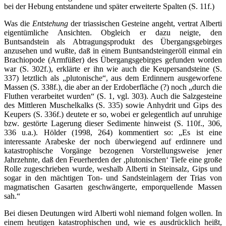
bei der Hebung entstandene und später erweiterte Spalten (S. 11f.)
Was die
Entstehung
der triassischen Gesteine angeht, vertrat Alberti
eigentümliche Ansichten. Obgleich er dazu neigte, den
Buntsandstein als Abtragungsprodukt des Übergangsgebirges
anzusehen und wußte, daß in einem Buntsandsteingeröll einmal ein
Brachiopode (Armfüßer) des Übergangsgebirges gefunden worden
war (S. 302f.), erklärte er ihn wie auch die Keupersandsteine (S.
337) letztlich als „plutonische“, aus dem Erdinnern ausgeworfene
Massen (S. 338f.), die aber an der Erdoberfläche (?) noch „durch die
Fluthen verarbeitet wurden“ (S. 1, vgl. 303). Auch die Salzgesteine
des Mittleren Muschelkalks (S. 335) sowie Anhydrit und Gips des
Keupers (S. 336f.) deutete er so, wobei er gelegentlich auf unruhige
bzw. gestörte Lagerung dieser Sedimente hinweist (S. 110f., 306,
336 u.a.). Hölder (1998, 264) kommentiert so: „Es ist eine
interessante Arabeske der noch überwiegend auf erdinnere und
katastrophische Vorgänge bezogenen Vorstellungsweise jener
Jahrzehnte, daß den Feuerherden der ‚plutonischen‘ Tiefe eine große
Rolle zugeschrieben wurde, weshalb Alberti in Steinsalz, Gips und
sogar in den mächtigen Ton- und Sandsteinlagern der Trias von
magmatischen Gasarten geschwängerte, emporquellende Massen
sah.“
Bei diesen Deutungen wird Alberti wohl niemand folgen wollen. In
einem heutigen katastrophischen und, wie es ausdrücklich heißt,