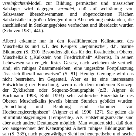
vereinfachten
Modell zur Bildung permischer und triassischer
Salzlager wird dagegen
vermutet
, daß auf weiträumig von
Salzwasser überschwemmten und abgetrockneten Flächen
Salzkristalle in großen Mengen durch Abscheidung entstanden, die
anschließend in Senkungsgebiete verfrachtet und überdeckt wurden
(Scheven 1981, 44f.).
Alberti erkannte nur in den fossilführenden Kalksteinen des
Muschelkalks und z.T. des Keupers „neptunische“, d.h. marine
Bildungen (S. 339). Besonders gilt das für den fossilreichen Oberen
Muschelkalk („Kalkstein von Friedrichshall“ Albertis). In seinen
Lebewesen sah er „ein festes Gesetz, nach welchem sie vertheilt
sind; ein ruhiges Zusammenleben, eine ungestörte Fortpflanzung
lässt sich überall nachweisen“ (S. 81). Heutige Geologie wird das
nicht bestreiten, im Gegenteil. Aber es ist eine interessante
Entwicklung der Forschung, wenn nach dem modernen Konzept
der Zyklischen oder Sequenz-Stratigraphie (z.B. Aigner &
Bachmann 1993; Röhl 1993) sehr zahlreiche Einzelbänke des
Oberen Muschelkalks jeweils binnen Stunden gebildet wurden.
„Schichtung und Bankung sind dominiert von
Hochenergieereignissen“ (Aigner et al. 1990, 127). Sie gelten als
Sturmflutablagerungen (Tempestite). Als Entstehungsursache sind
aber auch andere Deutungen möglich. Man wundert sich, daß dort,
wo ausgerechnet der Katastrophist Alberti ruhiges Bildungsmilieu
sah (S. 335), nach gegenwärtiger Sicht hochenergetische und rasche