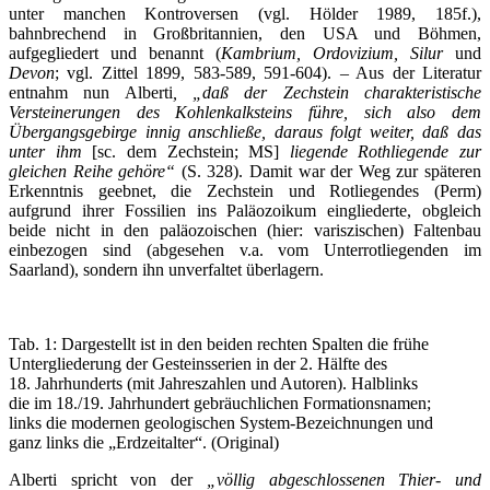
unter manchen Kontroversen (vgl. Hölder 1989, 185f.),
bahnbrechend in Großbritannien, den USA und Böhmen,
aufgegliedert und benannt (
Kambrium, Ordovizium, Silur
und
Devon
; vgl. Zittel 1899, 583-589, 591-604). – Aus der Literatur
entnahm nun Alberti
, „daß der Zechstein charakteristische
Versteinerungen des Kohlenkalksteins führe, sich also dem
Übergangsgebirge innig anschließe,
daraus folgt weiter, daß das
unter ihm
[sc. dem Zechstein; MS]
liegende Rothliegende zur
gleichen Reihe gehöre“
(S. 328). Damit war der Weg zur späteren
Erkenntnis geebnet, die Zechstein und Rotliegendes (Perm)
aufgrund ihrer Fossilien ins Paläozoikum eingliederte, obgleich
beide nicht in den paläozoischen (hier: variszischen) Faltenbau
einbezogen sind (abgesehen v.a. vom Unterrotliegenden im
Saarland), sondern ihn unverfaltet überlagern.
Tab. 1: Dargestellt ist in den beiden rechten Spalten die frühe
Untergliederung der Gesteinsserien in der 2. Hälfte des
18. Jahrhunderts (mit Jahreszahlen und Autoren). Halblinks
die im 18./19. Jahrhundert gebräuchlichen Formationsnamen;
links die modernen geologischen System-Bezeichnungen und
ganz links die „Erdzeitalter“. (Original)
Alberti spricht von der
„völlig abgeschlossenen Thier- und