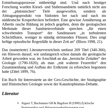
Entstehunsgsprozesse mitbeteiligt sind. Und nach heutiger
Forschung wurden Kiesel- und Stubensandstein natürlich nicht aus
der „plutonischen“ Tiefe ausgeworfen, sondern als
Abtragungsprodukt von Südosten her nach und nach ins
süddeutsche Keuperbecken befördert. Eine gewisse Annäherung an
Albertis rasche Bildung ist jedoch gegeben, denn die geologischen
Merkmale dieser Sandsteinverbände sprechen „für einen
schwebenden Transport“ der Sandmassen „in turbulenten
Schichtfluten, weniger in ständig strömenden Flüssen. Dies zeigt
heftige episodische Regenfälle in dieser Zeit an“ (Bloos 1998, 21).
Das (numerierte) Literaturverzeichnis umfasst 269 Titel (340-366),
ein Hinweis darauf, wie umfangreich schon damals die geologische
Arbeit geworden war, im Anschluß an das „heroische Zeitalter“ der
Geologie (1790-1820), als man „mit wahrem Feuereifer“ den
Zusammenhang und Aufbau der Erdkruste zu erforschen begonnen
hatte (Zittel 1899, 76).
Ein Buch für Interessierte an der Geo-Geschichte, der Stratigraphie
und Historischen Geologie sowie der Katastrophismus-Debatte.
Literatur
Aigner T, Bachmann GH & Hagdorn H (1990) Zyklische
Stratigraphie und Ablagerungsbedingungen von