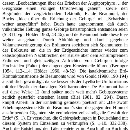
dessen „Beobachtungen über das Erheben der Augitporphyre … der
Geognosie einen völligen Umschwung gaben“, sowie den
Begründer der vergleichenden Tektonik, E. de Beaumont, der
Buchs „Ideen über die Erhebung der Gebirge“ mit „Scharfsinn
weiter ausgeführt“ habe. Buch hatte angenommen, daß durch
vulkanische Hebung ganze Gebirge katastrophisch entstanden seien
(S. 311; vgl. Hölder 1960, 43-46), und de Beaumont hatte diese Idee
weiter ausgebaut: Durch Abkühlung und damit gegebene
Volumenverringerung des Erdinnern speichern sich Spannungen in
der Erdkruste an, die in der Erdgeschichte immer wieder zum
katastrophischen Nachbrechen der Kruste über dem schrumpfenden
Erdinnern und gleichzeitigen Aufrichten von Gebirgen infolge
Hochstellen (Falten) der eingeengten Krustenteile führen (Beringer
1954, 112-114; Hölder 1960, 48-52). Die kataklysmische Erd-
Kontraktionstheorie de Beaumonts wird von Gould (1990, 190-194)
ausführlich gewürdigt, da sie besser als der Lyellsche Uniformismus
mit der Physik der damaligen Zeit harmoniere. De Beaumont hatte
auf diese Weise 12 (und später noch weit mehr) Gebirgssysteme
zeitlich gestaffelt entstehen lassen (Blei 1981, 82, 294). Daran
knüpft Alberti in der Einleitung geradezu poetisch an: „Die zwölf
Erhebungssysteme Elie de Beaumont’s sind die gegen den Himmel
anstürmenden Giganten; sie veränderten vollständig die Gestalt der
Erde“ (S. 1). Er versuchte, die Gebirgshebungen in Deutschland mit
diesem System im Einzelnen zu verknüpfen (S. 1-10, 332-338).
Auch die Entstehung der Täler deutete er im Anschluß an Buch als