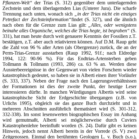
Pflanzen-Welt“
der Trias (S. 312) gegenüber dem unterlagernden
Zechstein und dem überlagernden Lias (Unterer Jura). Die scharfe
Trennung nach unten, wonach sich
„in der Trias nicht ein einziges
Petrefact der
Zechsteinformation“
findet (S. 327), und die ähnlich
nach oben für die Grenze zum Lias gilt:
„Alles, oder wenigstens
beinahe alles Organische, welches die Trias hegte, ist begraben“
(S.
331), hat man heute durch weit genauere Kenntnis der Fossilien z.T.
bestätigen, z.T. aber auch relativieren können. Auf D.M. Raup geht
die Zahl von 96 % aller Arten (als Obergrenze) zurück, die an der
Perm-Trias-Grenze ausstarben (Raup 1992, 91f.; nach Eldredge
1994, 122: 90-96 %). Für das Endtrias-Artensterben geben
Tollmann & Tollmann (1993, 286) ca. 63 % an. Werden diese
Aussterbeereignisse in der Gegenwart von vielen Forschern wieder
katastrophisch gedeutet, so haben sie in Alberti einen ihrer Vorläufer
(S. 333, 337). Neben der Frage nach den Lagerungsverhältnissen
der Formationen ist dies der zweite Punkt, der heutige Leser
interessieren dürfte. In manchen Würdigungen Albertis wird seine
katastrophische Sicht der Erdgeschichte übergangen (z.B. von
Urlichs 1995), obgleich sie das ganze Buch durchzieht und in
mehreren Abschnitten ausführlich thematisiert wird (S. 301-312,
332-338). Im sonst lesenswerten biographischen Essay im Anhang
wird gemutmaßt, Alberti sei möglicherweise durch Cuviers
Katastrophenlehre beeinflußt worden (S. 24). Dafür gibt es keinen
Hinweis, jedoch nennt Alberti bereits in der Vorrede (S. V) zwei
Zeitgenossen. Einmal den berühmten Geologen L. v. Buch (s.o.),