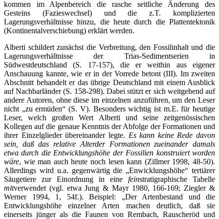
kommen im Alpenbereich die rasche seitliche Änderung des
Gesteins (Fazieswechsel) und die z.T. komplizierten
Lagerungsverhältnisse hinzu, die heute durch die Plattentektonik
(Kontinentalverschiebung) erklärt werden.
Alberti schildert zunächst die Verbreitung, den Fossilinhalt und die
Lagerungsverhältnisse der Trias-Sedimentserien in
Südwestdeutschland (S. 17-157), die er weithin aus eigener
Anschauung kannte, wie er in der Vorrede betont (III). Im zweiten
Abschnitt behandelt er das übrige Deutschland mit einem Ausblick
auf Nachbarländer (S. 158-298). Dabei stützt er sich weitgehend auf
andere Autoren, ohne diese im einzelnen anzuführen, um den Leser
nicht „zu ermüden“ (S. V). Besonders wichtig ist m.E. für heutige
Leser, welch großen Wert Alberti und seine zeitgenössischen
Kollegen auf die genaue Kenntnis der Abfolge der Formationen und
ihrer Einzelglieder übereinander legte.
Es kann keine Rede davon
sein, daß das relative Alter
der Formationen zueinander damals
etwa durch die Entwicklungshöhe der Fossilien konstruiert
worden
wäre
, wie man auch heute noch lesen kann (Zillmer 1998, 48-50).
Allerdings wird u.a. gegenwärtig die „Enwicklungshöhe“ tertiärer
Säugetiere zur Einordnung in eine
fein
stratigraphische Tabelle
mit
verwendet (vgl. etwa Jung & Mayr 1980, 166-169; Ziegler &
Werner 1994, 1, 54f.). Beispiel: „Der Artenbestand und die
Entwicklungshöhe einzelner Arten machen deutlich, daß sie
einerseits jünger als die Faunen von Rembach, Rauscheröd und