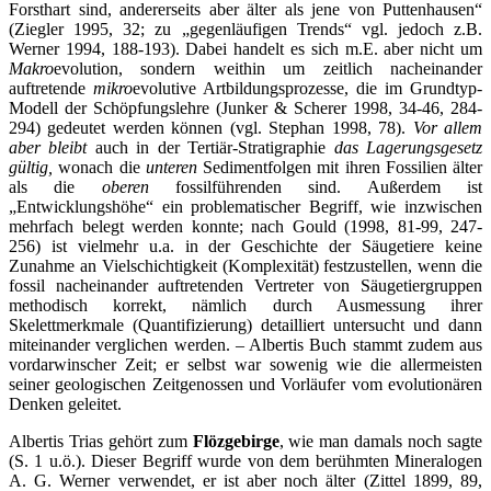
Forsthart sind, andererseits aber älter als jene von Puttenhausen“
(Ziegler 1995, 32; zu „gegenläufigen Trends“ vgl. jedoch z.B.
Werner 1994, 188-193). Dabei handelt es sich m.E. aber nicht um
Makro
evolution, sondern weithin um zeitlich nacheinander
auftretende
mikro
evolutive Artbildungsprozesse, die im Grundtyp-
Modell der Schöpfungslehre (Junker & Scherer 1998, 34-46, 284-
294) gedeutet werden können (vgl. Stephan 1998, 78).
Vor allem
aber bleibt
auch in der Tertiär-Stratigraphie
das Lagerungsgesetz
gültig,
wonach die
unteren
Sedimentfolgen mit ihren Fossilien älter
als die
oberen
fossilführenden sind. Außerdem ist
„Entwicklungshöhe“ ein problematischer Begriff, wie inzwischen
mehrfach belegt werden konnte; nach Gould (1998, 81-99, 247-
256) ist vielmehr u.a. in der Geschichte der Säugetiere keine
Zunahme an Vielschichtigkeit (Komplexität) festzustellen, wenn die
fossil nacheinander auftretenden Vertreter von Säugetiergruppen
methodisch korrekt, nämlich durch Ausmessung ihrer
Skelettmerkmale (Quantifizierung) detailliert untersucht und dann
miteinander verglichen werden. – Albertis Buch stammt zudem aus
vordarwinscher Zeit; er selbst war sowenig wie die allermeisten
seiner geologischen Zeitgenossen und Vorläufer vom evolutionären
Denken geleitet.
Albertis Trias gehört zum
Flözgebirge
, wie man damals noch sagte
(S. 1 u.ö.). Dieser Begriff wurde von dem berühmten Mineralogen
A. G. Werner verwendet, er ist aber noch älter (Zittel 1899, 89,