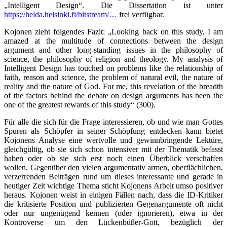
„Intelligent Design“. Die Dissertation ist unter
https://helda.helsinki.fi/bitstream/…
frei verfügbar.
Kojonen zieht folgendes Fazit: „Looking back on this study, I am
amazed at the multitude of connections between the design
argument and other long-standing issues in the philosophy of
science, the philosophy of religion and theology. My analysis of
Intelligent Design has touched on problems like the relationship of
faith, reason and science, the problem of natural evil, the nature of
reality and the nature of God. For me, this revelation of the breadth
of the factors behind the debate on design arguments has been the
one of the greatest rewards of this study“ (300).
Für alle die sich für die Frage interessieren, ob und wie man Gottes
Spuren als Schöpfer in seiner Schöpfung entdecken kann bietet
Kojonens Analyse eine wertvolle und gewinnbringende Lektüre,
gleichgültig, ob sie sich schon intensiver mit der Thematik befasst
haben oder ob sie sich erst noch einen Überblick verschaffen
wollen. Gegenüber den vielen argumentativ armen, oberflächlichen,
verzerrenden Beiträgen rund um dieses interessante und gerade in
heutiger Zeit wichtige Thema sticht Kojonens Arbeit umso positiver
heraus. Kojonen weist in einigen Fällen nach, dass die ID-Kritiker
die kritisierte Position und publizierten Gegenargumente oft nicht
oder nur ungenügend kennen (oder ignorieren), etwa in der
Kontroverse um den Lückenbüßer-Gott, bezüglich der