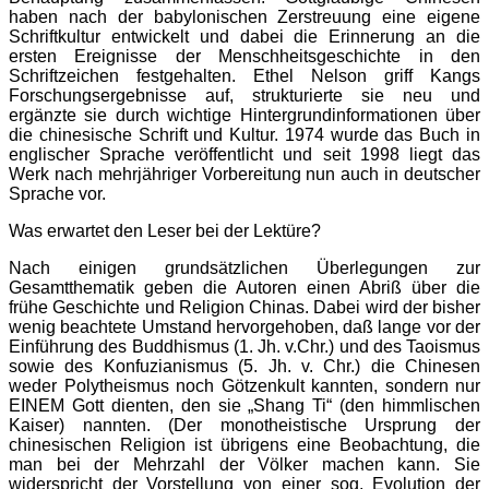
haben nach der babylonischen Zerstreuung eine eigene
Schriftkultur entwickelt und dabei die Erinnerung an die
ersten Ereignisse der Menschheitsgeschichte in den
Schriftzeichen festgehalten. Ethel Nelson griff Kangs
Forschungsergebnisse auf, strukturierte sie neu und
ergänzte sie durch wichtige Hintergrundinformationen über
die chinesische Schrift und Kultur. 1974 wurde das Buch in
englischer Sprache veröffentlicht und seit 1998 liegt das
Werk nach mehrjähriger Vorbereitung nun auch in deutscher
Sprache vor.
Was erwartet den Leser bei der Lektüre?
Nach einigen grundsätzlichen Überlegungen zur
Gesamtthematik geben die Autoren einen Abriß über die
frühe Geschichte und Religion Chinas. Dabei wird der bisher
wenig beachtete Umstand hervorgehoben, daß lange vor der
Einführung des Buddhismus (1. Jh. v.Chr.) und des Taoismus
sowie des Konfuzianismus (5. Jh. v. Chr.) die Chinesen
weder Polytheismus noch Götzenkult kannten, sondern nur
EINEM Gott dienten, den sie „Shang Ti“ (den himmlischen
Kaiser) nannten. (Der monotheistische Ursprung der
chinesischen Religion ist übrigens eine Beobachtung, die
man bei der Mehrzahl der Völker machen kann. Sie
widerspricht der Vorstellung von einer sog. Evolution der