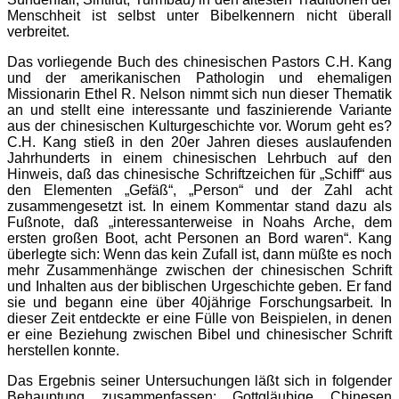
Menschheit ist selbst unter Bibelkennern nicht überall
verbreitet.
Das vorliegende Buch des chinesischen Pastors C.H. Kang
und der amerikanischen Pathologin und ehemaligen
Missionarin Ethel R. Nelson nimmt sich nun dieser Thematik
an und stellt eine interessante und faszinierende Variante
aus der chinesischen Kulturgeschichte vor. Worum geht es?
C.H. Kang stieß in den 20er Jahren dieses auslaufenden
Jahrhunderts in einem chinesischen Lehrbuch auf den
Hinweis, daß das chinesische Schriftzeichen für „Schiff“ aus
den Elementen „Gefäß“, „Person“ und der Zahl acht
zusammengesetzt ist. In einem Kommentar stand dazu als
Fußnote, daß „interessanterweise in Noahs Arche, dem
ersten großen Boot, acht Personen an Bord waren“. Kang
überlegte sich: Wenn das kein Zufall ist, dann müßte es noch
mehr Zusammenhänge zwischen der chinesischen Schrift
und Inhalten aus der biblischen Urgeschichte geben. Er fand
sie und begann eine über 40jährige Forschungsarbeit. In
dieser Zeit entdeckte er eine Fülle von Beispielen, in denen
er eine Beziehung zwischen Bibel und chinesischer Schrift
herstellen konnte.
Das Ergebnis seiner Untersuchungen läßt sich in folgender
Behauptung zusammenfassen: Gottgläubige Chinesen