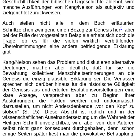
Geschichtlichkeit der biblischen Urgeschichte ablehnt, wird
manche Ausführungen von Kang/Nelson als subjektiv und
zielgerichtet zurückweisen.
Auch stellen nicht alle in dem Buch erläuterten
3
Schriftzeichen zwingend einen Bezug zur Genesis her
, aber
bei der Fülle der vorgestellten Beispiele erhebt sich doch die
Frage, ob es für die vielen wirklich verblüffenden
Übereinstimmungen eine andere befriedigende Erklärung
gibt.
Kang/Nelson sehen das Problem und diskutieren alternative
Deutungen, machen aber deutlich, daß für sie die
Bewahrung kollektiver Menschheitserinnerungen an die
Genesis die einzig plausible Erklärung sei. Die Verfasser
sprechen sich darüber hinaus für die historische Gültigkeit
der Genesis aus und erteilen Evolutionsvorstellungen eine
klare Absage, versprechen aber zu Beginn ihrer
Ausführungen, die Fakten wertfrei und undogmatisch
darzustellen, um nicht Andersdenkende „vor den Kopf zu
stoßen“ (S. 15). Diese Absicht ist redlich und in der
wissenschaftlichen Auseinandersetzung um die Wahrheit der
Heiligen Schrift unverzichtbar, wird aber von den Autoren
selbst nicht ganz konsequent durchgehalten, denn schon
einige Seiten später liest man die provokative Behauptung,