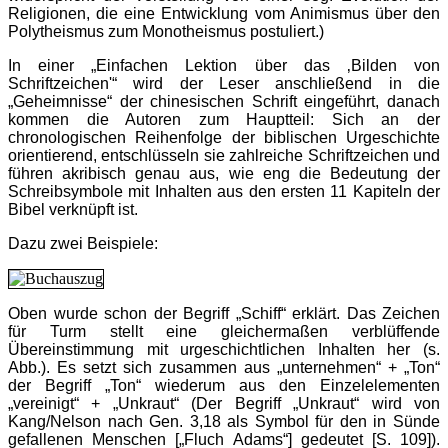
Religionen, die eine Entwicklung vom Animismus über den
Polytheismus zum Monotheismus postuliert.)
In einer „Einfachen Lektion über das ‚Bilden von
Schriftzeichen'“ wird der Leser anschließend in die
„Geheimnisse“ der chinesischen Schrift eingeführt, danach
kommen die Autoren zum Hauptteil: Sich an der
chronologischen Reihenfolge der biblischen Urgeschichte
orientierend, entschlüsseln sie zahlreiche Schriftzeichen und
führen akribisch genau aus, wie eng die Bedeutung der
Schreibsymbole mit Inhalten aus den ersten 11 Kapiteln der
Bibel verknüpft ist.
Dazu zwei Beispiele:
Oben wurde schon der Begriff „Schiff“ erklärt. Das Zeichen
für Turm stellt eine gleichermaßen verblüffende
Übereinstimmung mit urgeschichtlichen Inhalten her (s.
Abb.). Es setzt sich zusammen aus „unternehmen“ + „Ton“
der Begriff „Ton“ wiederum aus den Einzelelementen
„vereinigt“ + „Unkraut“ (Der Begriff „Unkraut“ wird von
Kang/Nelson nach Gen. 3,18 als Symbol für den in Sünde
gefallenen Menschen [„Fluch Adams“] gedeutet [S. 109]).