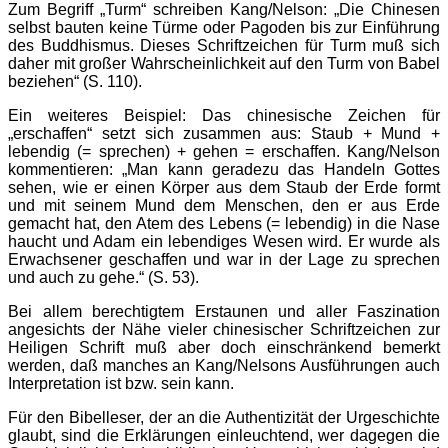
Zum Begriff „Turm“ schreiben Kang/Nelson: „Die Chinesen
selbst bauten keine Türme oder Pagoden bis zur Einführung
des Buddhismus. Dieses Schriftzeichen für Turm muß sich
daher mit großer Wahrscheinlichkeit auf den Turm von Babel
beziehen“ (S. 110).
Ein weiteres Beispiel: Das chinesische Zeichen für
„erschaffen“ setzt sich zusammen aus: Staub + Mund +
lebendig (= sprechen) + gehen = erschaffen. Kang/Nelson
kommentieren: „Man kann geradezu das Handeln Gottes
sehen, wie er einen Körper aus dem Staub der Erde formt
und mit seinem Mund dem Menschen, den er aus Erde
gemacht hat, den Atem des Lebens (= lebendig) in die Nase
haucht und Adam ein lebendiges Wesen wird. Er wurde als
Erwachsener geschaffen und war in der Lage zu sprechen
und auch zu gehe.“ (S. 53).
Bei allem berechtigtem Erstaunen und aller Faszination
angesichts der Nähe vieler chinesischer Schriftzeichen zur
Heiligen Schrift muß aber doch einschränkend bemerkt
werden, daß manches an Kang/Nelsons Ausführungen auch
Interpretation ist bzw. sein kann.
Für den Bibelleser, der an die Authentizität der Urgeschichte
glaubt, sind die Erklärungen einleuchtend, wer dagegen die