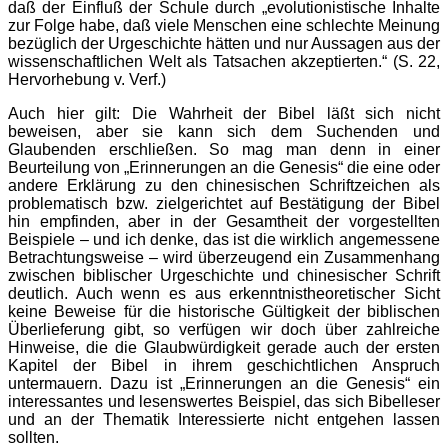
daß der Einfluß der Schule durch „evolutionistische Inhalte
zur Folge habe, daß viele Menschen eine schlechte Meinung
bezüglich der Urgeschichte hätten und nur Aussagen aus der
wissenschaftlichen Welt als Tatsachen akzeptierten.“ (S. 22,
Hervorhebung v. Verf.)
Auch hier gilt: Die Wahrheit der Bibel läßt sich nicht
beweisen, aber sie kann sich dem Suchenden und
Glaubenden erschließen. So mag man denn in einer
Beurteilung von „Erinnerungen an die Genesis“ die eine oder
andere Erklärung zu den chinesischen Schriftzeichen als
problematisch bzw. zielgerichtet auf Bestätigung der Bibel
hin empfinden, aber in der Gesamtheit der vorgestellten
Beispiele – und ich denke, das ist die wirklich angemessene
Betrachtungsweise – wird überzeugend ein Zusammenhang
zwischen biblischer Urgeschichte und chinesischer Schrift
deutlich. Auch wenn es aus erkenntnistheoretischer Sicht
keine Beweise für die historische Gültigkeit der biblischen
Überlieferung gibt, so verfügen wir doch über zahlreiche
Hinweise, die die Glaubwürdigkeit gerade auch der ersten
Kapitel der Bibel in ihrem geschichtlichen Anspruch
untermauern. Dazu ist „Erinnerungen an die Genesis“ ein
interessantes und lesenswertes Beispiel, das sich Bibelleser
und an der Thematik Interessierte nicht entgehen lassen
sollten.