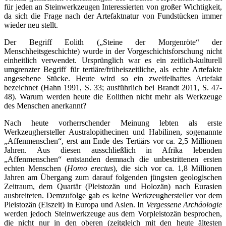
für jeden an Steinwerkzeugen Interessierten von großer Wichtigkeit,
da sich die Frage nach der Artefaktnatur von Fundstücken immer
wieder neu stellt.
Der Begriff Eolith („Steine der Morgenröte“ der
Menschheitsgeschichte) wurde in der Vorgeschichtsforschung nicht
einheitlich verwendet. Ursprünglich war es ein zeitlich-kulturell
umgrenzter Begriff für tertiäre/früheiszeitliche, als echte Artefakte
angesehene Stücke. Heute wird so ein zweifelhaftes Artefakt
bezeichnet (Hahn 1991, S. 33; ausführlich bei Brandt 2011, S. 47-
48). Warum werden heute die Eolithen nicht mehr als Werkzeuge
des Menschen anerkannt?
Nach heute vorherrschender Meinung lebten als erste
Werkzeughersteller Australopithecinen und Habilinen, sogenannte
„Affenmenschen“, erst am Ende des Tertiärs vor ca. 2,5 Millionen
Jahren. Aus diesen ausschließlich in Afrika lebenden
„Affenmenschen“ entstanden demnach die unbestrittenen ersten
echten Menschen (
Homo erectus
), die sich vor ca. 1,8 Millionen
Jahren am Übergang zum darauf folgenden jüngsten geologischen
Zeitraum, dem Quartär (Pleistozän und Holozän) nach Eurasien
ausbreiteten. Demzufolge gab es keine Werkzeughersteller vor dem
Pleistozän (Eiszeit) in Europa und Asien. In
Vergessene Archäologie
werden jedoch Steinwerkzeuge aus dem Vorpleistozän besprochen,
die nicht nur in den oberen (zeitgleich mit den heute ältesten