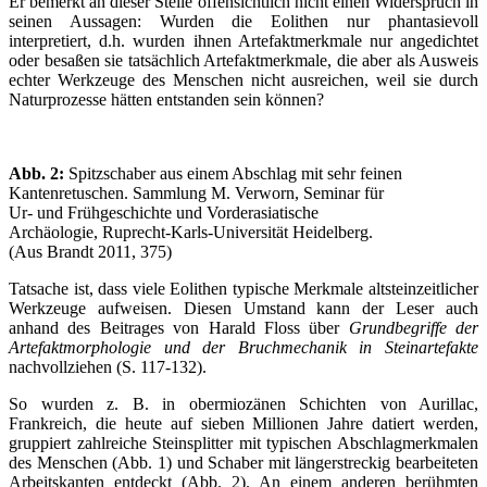
Er bemerkt an dieser Stelle offensichtlich nicht einen Widerspruch in
seinen Aussagen: Wurden die Eolithen nur phantasievoll
interpretiert, d.h. wurden ihnen Artefaktmerkmale nur angedichtet
oder besaßen sie tatsächlich Artefaktmerkmale, die aber als Ausweis
echter Werkzeuge des Menschen nicht ausreichen, weil sie durch
Naturprozesse hätten entstanden sein können?
Abb. 2:
Spitzschaber aus einem Abschlag mit sehr feinen
Kantenretuschen. Sammlung M. Verworn, Seminar für
Ur- und Frühgeschichte und Vorderasiatische
Archäologie, Ruprecht-Karls-Universität Heidelberg.
(Aus Brandt 2011, 375)
Tatsache ist, dass viele Eolithen typische Merkmale altsteinzeitlicher
Werkzeuge aufweisen. Diesen Umstand kann der Leser auch
anhand des Beitrages von Harald Floss über
Grundbegriffe der
Artefaktmorphologie und der Bruchmechanik in Steinartefakte
nachvollziehen (S. 117-132).
So wurden z. B. in obermiozänen Schichten von Aurillac,
Frankreich, die heute auf sieben Millionen Jahre datiert werden,
gruppiert zahlreiche Steinsplitter mit typischen Abschlagmerkmalen
des Menschen (Abb. 1) und Schaber mit längerstreckig bearbeiteten
Arbeitskanten entdeckt (Abb. 2). An einem anderen berühmten