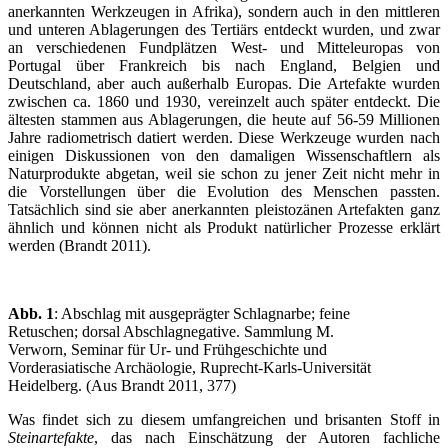
anerkannten Werkzeugen in Afrika), sondern auch in den mittleren
und unteren Ablagerungen des Tertiärs entdeckt wurden, und zwar
an verschiedenen Fundplätzen West- und Mitteleuropas von
Portugal über Frankreich bis nach England, Belgien und
Deutschland, aber auch außerhalb Europas. Die Artefakte wurden
zwischen ca. 1860 und 1930, vereinzelt auch später entdeckt. Die
ältesten stammen aus Ablagerungen, die heute auf 56-59 Millionen
Jahre radiometrisch datiert werden. Diese Werkzeuge wurden nach
einigen Diskussionen von den damaligen Wissenschaftlern als
Naturprodukte abgetan, weil sie schon zu jener Zeit nicht mehr in
die Vorstellungen über die Evolution des Menschen passten.
Tatsächlich sind sie aber anerkannten pleistozänen Artefakten ganz
ähnlich und können nicht als Produkt natürlicher Prozesse erklärt
werden (Brandt 2011).
Abb. 1
: Abschlag mit ausgeprägter Schlagnarbe; feine
Retuschen; dorsal Abschlagnegative. Sammlung M.
Verworn, Seminar für Ur- und Frühgeschichte und
Vorderasiatische Archäologie, Ruprecht-Karls-Universität
Heidelberg. (Aus Brandt 2011, 377)
Was findet sich zu diesem umfangreichen und brisanten Stoff in
Steinartefakte
, das nach Einschätzung der Autoren fachliche