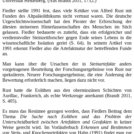
Universität Heidelberg. (Aus Brandt 2011, 173,f.)
Fiedler stellte 1991 fest, dass viele Kritiker von Alfred Rust mit
Funden des Altpaläolithikums nicht vertraut waren. Die deutsche
Urgeschichtswissenschaft hat den Pionier der Erforschung der
ältesten steinernen Hinterlassenschaften des Menschen im Stich
gelassen. Fiedler bedauerte es zutiefst, dass ein erfolgreicher und
verdienstvoller Steinzeitforscher gegen Ende seines Lebens in die
wissenschaftliche Isolation geriet (S. 64). In seinem Artikel von
1991 erkennt Fiedler also die Artefaktnatur der betreffenden Funde
an.
Man kann über die Ursachen der in
Steinartefakte
anders
vorgetragenen Beurteilung der Forschungsergebnisse von Rust nur
spekulieren. Neuere Forschungsergebnisse, die eine Änderung der
Bewertung erforderlich machen, liegen dazu nicht vor.
Rust hatte die Eolithen aus den obermiozänen Schichten von
Aurillac, Frankreich, als echte Werkzeuge anerkannt (Brandt 2011,
S. 405).
Es muss das Resümee gezogen werden, dass Fiedlers Beitrag dem
Thema
Die Suche nach Eolithen und das Problem der
Unterscheidbarkeit zwischen Artefakten und Geofakten
in keiner
Weise gerecht wird. Im Vorläuferbuch
Erkennen und Bestimmen
von Stein- und Knochenartefakten
von Hahn (1991) findet man zur