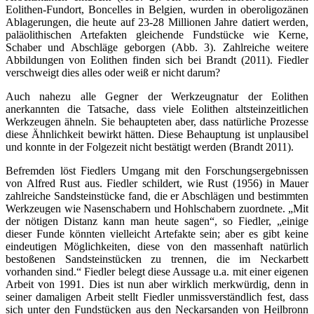
Eolithen-Fundort, Boncelles in Belgien, wurden in oberoligozänen
Ablagerungen, die heute auf 23-28 Millionen Jahre datiert werden,
paläolithischen Artefakten gleichende Fundstücke wie Kerne,
Schaber und Abschläge geborgen (Abb. 3). Zahlreiche weitere
Abbildungen von Eolithen finden sich bei Brandt (2011). Fiedler
verschweigt dies alles oder weiß er nicht darum?
Auch nahezu alle Gegner der Werkzeugnatur der Eolithen
anerkannten die Tatsache, dass viele Eolithen altsteinzeitlichen
Werkzeugen ähneln. Sie behaupteten aber, dass natürliche Prozesse
diese Ähnlichkeit bewirkt hätten. Diese Behauptung ist unplausibel
und konnte in der Folgezeit nicht bestätigt werden (Brandt 2011).
Befremden löst Fiedlers Umgang mit den Forschungsergebnissen
von Alfred Rust aus. Fiedler schildert, wie Rust (1956) in Mauer
zahlreiche Sandsteinstücke fand, die er Abschlägen und bestimmten
Werkzeugen wie Nasenschabern und Hohlschabern zuordnete. „Mit
der nötigen Distanz kann man heute sagen“, so Fiedler, „einige
dieser Funde könnten vielleicht Artefakte sein; aber es gibt keine
eindeutigen Möglichkeiten, diese von den massenhaft natürlich
bestoßenen Sandsteinstücken zu trennen, die im Neckarbett
vorhanden sind.“ Fiedler belegt diese Aussage u.a. mit einer eigenen
Arbeit von 1991. Dies ist nun aber wirklich merkwürdig, denn in
seiner damaligen Arbeit stellt Fiedler unmissverständlich fest, dass
sich unter den Fundstücken aus den Neckarsanden von Heilbronn