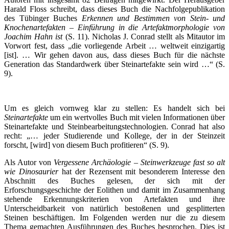
Harald Floss schreibt, dass dieses Buch die Nachfolgepublikation
des Tübinger Buches
Erkennen und Bestimmen von Stein- und
Knochenartefakten – Einführung in die Artefaktmorphologie von
Joachim Hahn ist
(S. 11). Nicholas J. Conrad stellt als Mitautor im
Vorwort fest, dass „die vorliegende Arbeit … weltweit einzigartig
[ist]. … Wir gehen davon aus, dass dieses Buch für die nächste
Generation das Standardwerk über Steinartefakte sein wird …“ (S.
9).
Um es gleich vornweg klar zu stellen: Es handelt sich bei
Steinartefakte
um ein wertvolles Buch mit vielen Informationen über
Steinartefakte und Steinbearbeitungstechnologien. Conrad hat also
recht: „… jeder Studierende und Kollege, der in der Steinzeit
forscht, [wird] von diesem Buch profitieren“ (S. 9).
Als Autor von
Vergessene Archäologie – Steinwerkzeuge fast so alt
wie Dinosaurier
hat der Rezensent mit besonderem Interesse den
Abschnitt des Buches gelesen, der sich mit der
Erforschungsgeschichte der Eolithen und damit im Zusammenhang
stehende Erkennungskriterien von Artefakten und ihre
Unterscheidbarkeit von natürlich bestoßenen und gesplitterten
Steinen beschäftigen. Im Folgenden werden nur die zu diesem
Thema gemachten Ausführungen des Buches besprochen. Dies ist