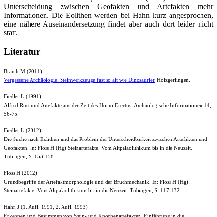
Unterscheidung zwischen Geofakten und Artefakten mehr
Informationen. Die Eolithen werden bei Hahn kurz angesprochen,
eine nähere Auseinandersetzung findet aber auch dort leider nicht
statt.
Literatur
Brandt M (2011)
Vergessene Archäologie. Steinwerkzeuge fast so alt wie Dinosaurier.
Holzgerlingen.
Fiedler L (1991)
Alfred Rust und Artefakte aus der Zeit des Homo Erectus. Archäologische Informationen 14,
56-75.
Fiedler L (2012)
Die Suche nach Eolithen und das Problem der Unterscheidbarkeit zwischen Artefakten und
Geofakten. In: Floss H (Hg) Steinartefakte. Vom Altpaläolithikum bis in die Neuzeit.
Tübingen, S. 153-158.
Floss H (2012)
Grundbegriffe der Artefaktmorphologie und der Bruchmechanik. In: Floss H (Hg)
Steinartefakte. Vom Altpaläolithikum bis in die Neuzeit. Tübingen, S. 117-132.
Hahn J (1. Aufl. 1991, 2. Aufl. 1993)
Erkennen und Bestimmen von Stein- und Knochenartefakten. Einführung in die