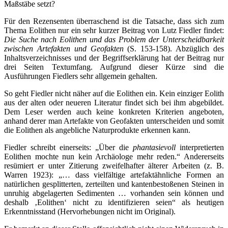
Maßstäbe setzt?
Für den Rezensenten überraschend ist die Tatsache, dass sich zum
Thema Eolithen nur ein sehr kurzer Beitrag von Lutz Fiedler findet:
Die Suche nach Eolithen und das Problem der Unterscheidbarkeit
zwischen Artefakten und Geofakten
(S. 153-158). Abzüglich des
Inhaltsverzeichnisses und der Begriffserklärung hat der Beitrag nur
drei Seiten Textumfang. Aufgrund dieser Kürze sind die
Ausführungen Fiedlers sehr allgemein gehalten.
So geht Fiedler nicht näher auf die Eolithen ein. Kein einziger Eolith
aus der alten oder neueren Literatur findet sich bei ihm abgebildet.
Dem Leser werden auch keine konkreten Kriterien angeboten,
anhand derer man Artefakte von Geofakten unterscheiden und somit
die Eolithen als angebliche Naturprodukte erkennen kann.
Fiedler schreibt einerseits: „Über die
phantasievoll
interpretierten
Eolithen mochte nun kein Archäologe mehr reden.“ Andererseits
resümiert er unter Zitierung zweifelhafter älterer Arbeiten (z. B.
Warren 1923): „… dass vielfältige artefaktähnliche Formen an
natürlichen gesplitterten, zerteilten und kantenbestoßenen Steinen in
unruhig abgelagerten Sedimenten … vorhanden sein können und
deshalb ‚Eolithen‘ nicht zu identifizieren seien“ als heutigen
Erkenntnisstand (Hervorhebungen nicht im Original).