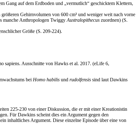
chtem Gang auf dem Erdboden und „vermutlich“ geschicktem Klettern,
em größeren Gehirnvolumen von 600 cm³ und weniger weit nach vorne
ass manche Anthropologen Twiggy
Australopithecus
zuordnen) (S.
nschlicher Größe (S. 209-224).
o sapiens. Ausschnitte von Hawks et al. 2017. (eLife 6,
irnwachstums bei
Homo
habilis
und
rudolfensis
sind laut Dawkins
iten 225-230 von einer Diskussion, die er mit einer Kreationistin
angen. Für Dawkins scheint dies ein Argument gegen den
ein inhaltliches Argument. Diese einzelne Episode über eine von