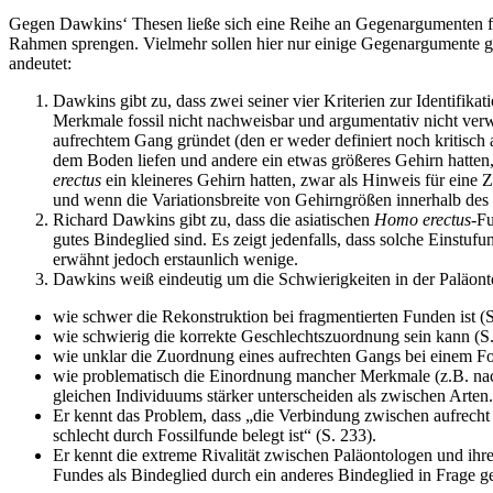
Gegen Dawkins‘ Thesen ließe sich eine Reihe an Gegenargumenten fo
Rahmen sprengen. Vielmehr sollen hier nur einige Gegenargumente ge
andeutet:
Dawkins gibt zu, dass zwei seiner vier Kriterien zur Identifik
Merkmale fossil nicht nachweisbar und argumentativ nicht ver
aufrechtem Gang gründet (den er weder definiert noch kritisch a
dem Boden liefen und andere ein etwas größeres Gehirn hatte
erectus
ein kleineres Gehirn hatten, zwar als Hinweis für eine 
und wenn die Variationsbreite von Gehirngrößen innerhalb des
Richard Dawkins gibt zu, dass die asiatischen
Homo erectus
-Fu
gutes Bindeglied sind. Es zeigt jedenfalls, dass solche Einst
erwähnt jedoch erstaunlich wenige.
Dawkins weiß eindeutig um die Schwierigkeiten in der Paläont
wie schwer die Rekonstruktion bei fragmentierten Funden ist (S
wie schwierig die korrekte Geschlechtszuordnung sein kann (S.
wie unklar die Zuordnung eines aufrechten Gangs bei einem Foss
wie problematisch die Einordnung mancher Merkmale (z.B. nach
gleichen Individuums stärker unterscheiden als zwischen Arten
Er kennt das Problem, dass „die Verbindung zwischen aufrech
schlecht durch Fossilfunde belegt ist“ (S. 233).
Er kennt die extreme Rivalität zwischen Paläontologen und ihre
Fundes als Bindeglied durch ein anderes Bindeglied in Frage ges