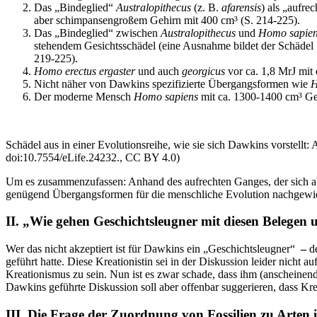
Das „Bindeglied“
Australopithecus
(z. B.
afarensis
) als „aufr
aber schimpansengroßem Gehirn mit 400 cm³ (S. 214-225).
Das „Bindeglied“ zwischen
Australopithecus
und
Homo sapie
stehendem Gesichtsschädel (eine Ausnahme bildet der Schädel
219-225).
Homo erectus
ergaster
und auch
georgicus
vor ca. 1,8 MrJ mit
Nicht näher von Dawkins spezifizierte Übergangsformen wie
H
Der moderne Mensch
Homo sapiens
mit ca. 1300-1400 cm³ Ge
Schädel aus in einer Evolutionsreihe, wie sie sich Dawkins vorstellt
doi:10.7554/eLife.24232., CC BY 4.0)
Um es zusammenzufassen: Anhand des aufrechten Ganges, der sich 
genügend Übergangsformen für die menschliche Evolution nachgewi
II. „Wie gehen Geschichtsleugner mit diesen Belegen
Wer das nicht akzeptiert ist für Dawkins ein „Geschichtsleugner“
–
de
geführt hatte. Diese Kreationistin sei in der Diskussion leider nic
Kreationismus zu sein. Nun ist es zwar schade, dass ihm (anscheinen
Dawkins geführte Diskussion soll aber offenbar suggerieren, dass Kr
III. Die Frage der Zuordnung von Fossilien zu Arten is