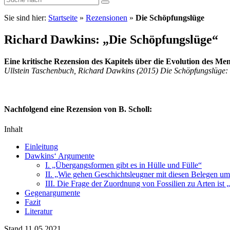
Sie sind hier:
Startseite
»
Rezensionen
»
Die Schöpfungslüge
Richard Dawkins: „Die Schöpfungslüge“
Eine kritische Rezension des Kapitels über die Evolution des 
Ullstein Taschenbuch, Richard Dawkins (2015) Die Schöpfungslüge: W
Nachfolgend eine Rezension von B. Scholl:
Inhalt
Einleitung
Dawkins‘ Argumente
I. „Übergangsformen gibt es in Hülle und Fülle“
II. „Wie gehen Geschichtsleugner mit diesen Belegen u
III. Die Frage der Zuordnung von Fossilien zu Arten ist „
Gegenargumente
Fazit
Literatur
Stand 11.05.2021