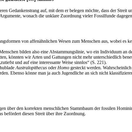
ren Gedankenstrang auf, mit dem er belegen möchte, dass der Streit u
gen Argumente, wonach die unklare Zuordnung vieler Fossilfunde dageg
rgangsformen von affenähnlichen Wesen zum Menschen aus, wobei es k
Menschen bilden also eine Abstammungslinie, wo ein Individuum an de
tten, könnten wir Arten und Gattungen nicht mehr unterschiedlich benen
utiefst und auf eine interessante Weise sinnlos“ (S. 221).
chublade
Australopithecus
oder
Homo
gesteckt werden. Wahrscheinlich 
den. Ebenso könne man ja auch Jugendliche an sich nicht klassifizieren,
gen über den korrekten menschlichen Stammbaum der fossilen Hominin
 befördert diesen Streit über ihre Zuordnung.