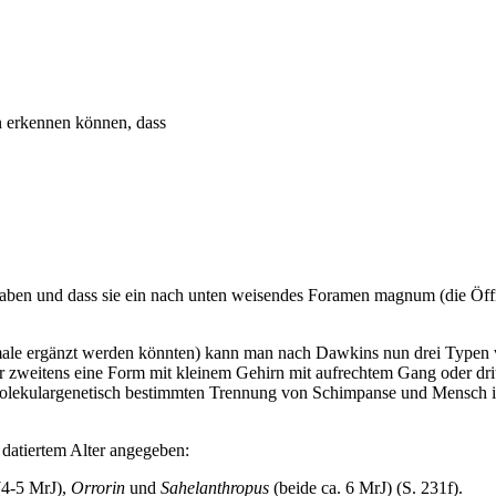
n erkennen können, dass
 haben und dass sie ein nach unten weisendes Foramen magnum (die Öf
le ergänzt werden könnten) kann man nach Dawkins nun drei Typen von
zweitens eine Form mit kleinem Gehirn mit aufrechtem Gang oder dri
lekulargenetisch bestimmten Trennung von Schimpanse und Mensch inner
datiertem Alter angegeben:
4-5 MrJ),
Orrorin
und
Sahelanthropus
(beide ca. 6 MrJ) (S. 231f).