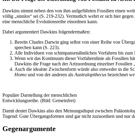
Dawkins nimmt neben den von ihm aufgeführten Fossilien einen weite
völlig „sinnlos“ sei (S. 219-232). Vermutlich wehrt er sich hier ge
eine menschliche Evolutionsreihe einordnen kann.
Dabei argumentiert Dawkins folgendermaßen:
Bereits Charles Darwin ging selbst von einer Reihe von Übe
sprechen kann (S. 223).
Alle Individuen von schimpansenähnlichen Vorfahren bis zum 
Wenn wir das Kontinuum dieser Vorfahrenlinie als Fossilien hä
Dawkins die Frage nach der Artzuordnung einzelner Fossilien „z
Auch die idealste Zwischenform würde also entweder in die S
Homo
und von der anderen als
Australopithecus
bezeichnet wer
Populäre Darstellung der menschlichen
Entwicklungsreihe. (Bild: Gemeinfrei)
Damit deutet Dawkins also den Meinungsdisput zwischen Paläontolo
Tugend: Gute Übergangsformen sind gar nicht zuzuordnen und nur das
Gegenargumente