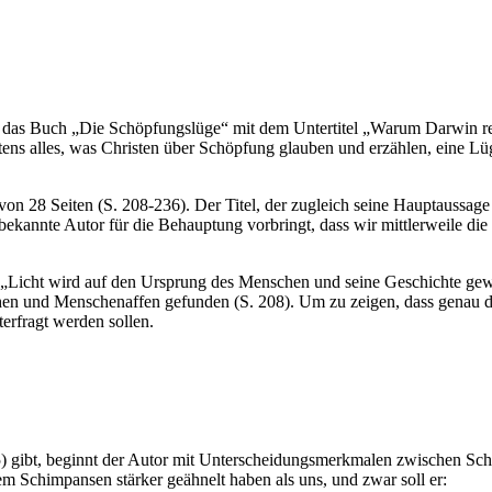
 das Buch „Die Schöpfungslüge“ mit dem Untertitel „Warum Darwin rech
rstens alles, was Christen über Schöpfung glauben und erzählen, eine 
8 Seiten (S. 208-236). Der Titel, der zugleich seine Hauptaussage da
bekannte Autor für die Behauptung vorbringt, dass wir mittlerweile d
: „Licht wird auf den Ursprung des Menschen und seine Geschichte ge
n und Menschenaffen gefunden (S. 208). Um zu zeigen, dass genau dies
terfragt werden sollen.
) gibt, beginnt der Autor mit Unterscheidungsmerkmalen zwischen Sch
 Schimpansen stärker geähnelt haben als uns, und zwar soll er: