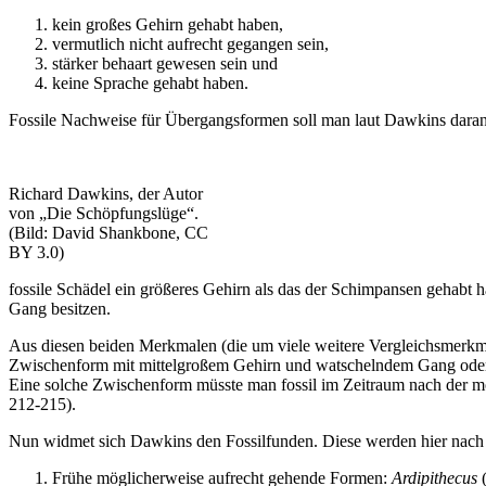
kein großes Gehirn gehabt haben,
vermutlich nicht aufrecht gegangen sein,
stärker behaart gewesen sein und
keine Sprache gehabt haben.
Fossile Nachweise für Übergangsformen soll man laut Dawkins dara
Richard Dawkins, der Autor
von „Die Schöpfungslüge“.
(Bild: David Shankbone, CC
BY 3.0)
fossile Schädel ein größeres Gehirn als das der Schimpansen gehabt
Gang besitzen.
Aus diesen beiden Merkmalen (die um viele weitere Vergleichsmerkma
Zwischenform mit mittelgroßem Gehirn und watschelndem Gang oder 
Eine solche Zwischenform müsste man fossil im Zeitraum nach der mo
212-215).
Nun widmet sich Dawkins den Fossilfunden. Diese werden hier nach 
Frühe möglicherweise aufrecht gehende Formen:
Ardipithecus
(