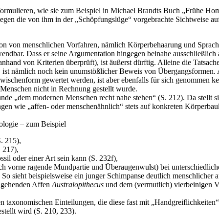
rmulieren, wie sie zum Beispiel in Michael Brandts Buch „Frühe Homi
gen die von ihm in der „Schöpfungslüge“ vorgebrachte Sichtweise auf
ation von menschlichen Vorfahren, nämlich Körperbehaarung und Sprache,
wendbar. Dass er seine Argumentation hingegen beinahe ausschließlich
nhand von Kriterien überprüft), ist äußerst dürftig. Alleine die Tatsach
n, ist nämlich noch kein unumstößlicher Beweis von Übergangsformen
Zwischenform gewertet werden, ist aber ebenfalls für sich genommen ke
 Menschen nicht in Rechnung gestellt wurde.
nde „dem modernen Menschen recht nahe stehen“ (S. 212). Da stellt si
ufungen wie „affen- oder menschenähnlich“ stets auf konkreten Körperb
ologie – zum Beispiel
. 215),
 217),
il oder einer Art sein kann (S. 232f),
 vorne ragende Mundpartie und Überaugenwulst) bei unterschiedlichen 
. So sieht beispielsweise ein junger Schimpanse deutlich menschlicher 
t gehenden Affen
Australopithecus
und dem (vermutlich) vierbeinigen V
n taxonomischen Einteilungen, die diese fast mit „Handgreiflichkeiten
tellt wird (S. 210, 233).