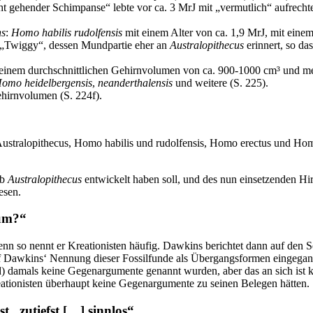
echt gehender Schimpanse“ lebte vor ca. 3 MrJ mit „vermutlich“ aufre
ns
:
Homo habilis
rudolfensis
mit einem Alter von ca. 1,9 MrJ, mit ein
 „Twiggy“, dessen Mundpartie eher an
Australopithecus
erinnert, so d
 einem durchschnittlichen Gehirnvolumen von ca. 900-1000 cm³ und me
omo heidelbergensis
,
neanderthalensis
und weitere (S. 225).
hirnvolumen (S. 224f).
: Australopithecus, Homo habilis und rudolfensis, Homo erectus und Hom
ab
Australopithecus
entwickelt haben soll, und des nun einsetzenden H
esen.
 um?“
nn so nennt er Kreationisten häufig. Dawkins berichtet dann auf den Se
ht auf Dawkins‘ Nennung dieser Fossilfunde als Übergangsformen eingeg
d) damals keine Gegenargumente genannt wurden, aber das an sich ist k
eationisten überhaupt keine Gegenargumente zu seinen Belegen hätten.
t „zutiefst […] sinnlos“