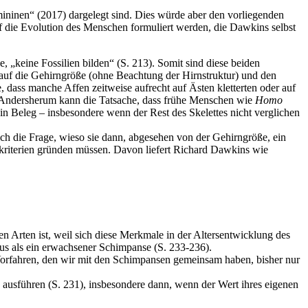
ninen“ (2017) dargelegt sind. Dies würde aber den vorliegenden
 die Evolution des Menschen formuliert werden, die Dawkins selbst
 „keine Fossilien bilden“ (S. 213). Somit sind diese beiden
 auf die Gehirngröße (ohne Beachtung der Hirnstruktur) und den
e, dass manche Affen zeitweise aufrecht auf Ästen kletterten oder auf
. Andersherum kann die Tatsache, dass frühe Menschen wie
Homo
in Beleg – insbesondere wenn der Rest des Skelettes nicht verglichen
ch die Frage, wieso sie dann, abgesehen von der Gehirngröße, ein
aukriterien gründen müssen. Davon liefert Richard Dawkins wie
Arten ist, weil sich diese Merkmale in der Altersentwicklung des
aus als ein erwachsener Schimpanse (S. 233-236).
orfahren, den wir mit den Schimpansen gemeinsam haben, bisher nur
“ ausführen (S. 231), insbesondere dann, wenn der Wert ihres eigenen