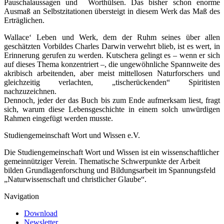
Pauschalaussagen und Worthülsen. Das bisher schon enorme
Ausmaß an Selbstzitationen übersteigt in diesem Werk das Maß des
Erträglichen.
Wallace‘ Leben und Werk, dem der Ruhm seines über allen
geschätzten Vorbildes Charles Darwin verwehrt blieb, ist es wert, in
Erinnerung gerufen zu werden. Kutschera gelingt es – wenn er sich
auf dieses Thema konzentriert –, die ungewöhnliche Spannweite des
akribisch arbeitenden, aber meist mittellosen Naturforschers und
gleichzeitig verlachten, „tischerückenden“ Spiritisten
nachzuzeichnen.
Dennoch, jeder der das Buch bis zum Ende aufmerksam liest, fragt
sich, warum diese Lebensgeschichte in einem solch unwürdigen
Rahmen eingefügt werden musste.
Studiengemeinschaft Wort und Wissen e.V.
Die Studiengemeinschaft Wort und Wissen ist ein wissenschaftlicher
gemeinnütziger Verein. Thematische Schwerpunkte der Arbeit
bilden Grundlagenforschung und Bildungsarbeit im Spannungsfeld
„Naturwissenschaft und christlicher Glaube“.
Navigation
Download
Newsletter