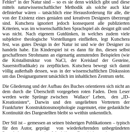
Fehler“ in der Natur sind – so es sie denn wirklich gibt und diese
mittels naturwissenschaftlicher Methodik als solche auch klar
definierbar wären – tatsächlich eine Herausforderung für alle, die
von der Existenz eines genialen und kreativen Designers überzeugt
sind. Kutschera ignoriert jedoch konsequent alle publizierten
Kriterien, was im wissenschaftlichen Sprachspiel als designt gilt und
was nicht. Nach eigenem Gutdünken, in welches zudem viele
subjektive theologische Vorstellungen einfließen, legt Kutschera
fest, was gutes Design in der Natur ist und wie der Designer zu
handeln habe. Ein Kinderspiel ist es dann für ihn, diesen selbst
geschaffenen Strohmann an eigenartig anmutenden Beispielen (wie
die Kristallstruktur von NaCl, der Kreislauf der Gesteine,
Sauerstoffradikale) zu zerpflücken. Kutschera bewegt sich damit
völlig außerhalb dessen, was in der wissenschaftlichen Diskussion
um das Designargument tatsächlich im inhaltlichen Zentrum steht.
Die Gliederung und der Aufbau des Buches orientieren sich nicht an
dem durch die Überschrift vorgegeben roten Faden. Dem Leser
werden weite Sprünge zwischen Wallace‘ Leben, den „ID-
Kreationisten“, Darwin und den ungeliebten Vertretern der
Frankfurter Konstruktionsmorphologie zugemutet, eine gedankliche
Kontinuität des Dargestellten bleibt so weithin unkenntlich.
Der Stil ist – gemessen an seinen bisherigen Publikationen – typisch
für den Autor, geprägt von wiederkehrenden unbegründeten