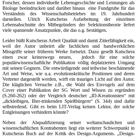
Forscher, dessen individuelle Lebensgeschichte und Leistungen als
Biologe beeindrucken und darüber hinaus eine Fundgrube für das
Verständnis des Wissenschaftsbetriebes im 19. Jahrhundert
darstellen. Ulrich Kutscheras Aufarbeitung der einzelnen
Lebensabschnitte des Mitbegründers der Selektionstheorie liefert
viele spannende Ansatzpunkte, die das o.g. bestätigen.
Leider büßt Kutscheras Arbeit Qualität und damit Zitierfähigkeit ein,
weil der Autor unbeirrt alle fachlichen und handwerklichen
Missgriffe seiner früheren Werke fortsetzt. Dazu gesellt Kutschera
einen zwar keineswegs neuen, jedoch für eine solche
populärwissenschaftliche Publikation völlig deplatzierten Umgang
mit seinen Gegnern. Die entwürdigende und teilweise beschämende
Art und Weise, wie u.a. evolutionskritische Positionen und deren
Vertreter dargestellt werden, wirft ein trauriges Licht auf den Autor.
Die kläglichen Versuche z.B., die Wahl des Eisvogels auf dem
Cover einer Publikation der SG Wort und Wissen zu ergründen
(S.260-262) oder der Vergleich deutscher „ID-Kreationisten“ mit
„dickleibigen, Bier-trinkenden Spießbürgern“ (S. 344) sind dafür
selbstredend. Gibt es beim LIT-Verlag keinen Lektor, der solche
Entgleisungen verhindern könnte?
Neben der Abqualifizierung seiner weltanschaulichen und
wissenschaftlichen Kontrahenten liegt ein weiterer Schwerpunkt in
Kutscheras Buch auf der Kritik des Design-Arguments. „Design-