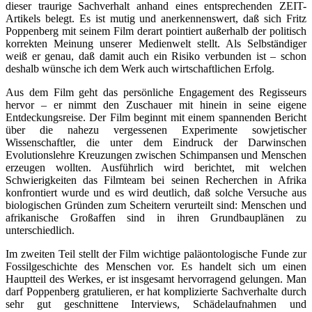
dieser traurige Sachverhalt anhand eines entsprechenden ZEIT-
Artikels belegt. Es ist mutig und anerkennenswert, daß sich Fritz
Poppenberg mit seinem Film derart pointiert außerhalb der politisch
korrekten Meinung unserer Medienwelt stellt. Als Selbständiger
weiß er genau, daß damit auch ein Risiko verbunden ist – schon
deshalb wünsche ich dem Werk auch wirtschaftlichen Erfolg.
Aus dem Film geht das persönliche Engagement des Regisseurs
hervor – er nimmt den Zuschauer mit hinein in seine eigene
Entdeckungsreise. Der Film beginnt mit einem spannenden Bericht
über die nahezu vergessenen Experimente sowjetischer
Wissenschaftler, die unter dem Eindruck der Darwinschen
Evolutionslehre Kreuzungen zwischen Schimpansen und Menschen
erzeugen wollten. Ausführlich wird berichtet, mit welchen
Schwierigkeiten das Filmteam bei seinen Recherchen in Afrika
konfrontiert wurde und es wird deutlich, daß solche Versuche aus
biologischen Gründen zum Scheitern verurteilt sind: Menschen und
afrikanische Großaffen sind in ihren Grundbauplänen zu
unterschiedlich.
Im zweiten Teil stellt der Film wichtige paläontologische Funde zur
Fossilgeschichte des Menschen vor. Es handelt sich um einen
Hauptteil des Werkes, er ist insgesamt hervorragend gelungen. Man
darf Poppenberg gratulieren, er hat komplizierte Sachverhalte durch
sehr gut geschnittene Interviews, Schädelaufnahmen und