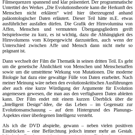
Filmsequenzen spannend und klar präsentiert. Der programmatische
Untertitel des Werkes „Die Evolutionstheorie kann die Herkunft des
Menschen nicht erklären“ wird hier überzeugend anhand
paläontologischer Daten erläutert. Dieser Teil hätte m.E. etwas
ausführlicher ausfallen dürfen. Die Grafik der Hirnvolumina von
Affen, Menschen und vermuteten Übergangsgliedern greift
beispielsweise zu kurz, es ist wichtig, dazu die Abhängigkeit des
Hirnvolumens vom Körpergewicht darzustellen, auch wenn der
Unterschied zwischen Affe und Mensch dann nicht mehr so
prägnant ist.
Dann wechselt der Film die Thematik in seinen dritten Teil. Es geht
um die genetische Ähnlichkeit von Menschen und Menschenaffen
sowie um die umstrittene Wirkung von Mutationen. Die moderne
Biologie hat dazu eine gewaltige Fülle von Daten erarbeitet. Nach
meiner Meinung wäre neben den evolutionskritischen Ausführungen
aber auch eine kurze Würdigung der Argumente für Evolution
angemessen gewesen, die man aus den verfügbaren Daten ableiten
kann. Der Film endet mit einem kurzen Überblick über die
„Intelligent Design“-Idee, die das Leben – im Gegensatz zur
Evolutionsanschauung – auf dem Hintergrund des Planungs-
Aspektes einer überlegenen Intelligenz versteht.
Als ich die DVD abspielte, gewann – neben vielen positiven
Eindrücken – eine Befürchtung jedoch immer mehr an Gestalt.