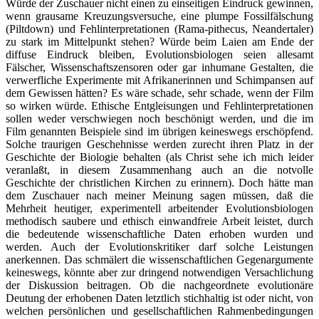
Würde der Zuschauer nicht einen zu einseitigen Eindruck gewinnen,
wenn grausame Kreuzungsversuche, eine plumpe Fossilfälschung
(Piltdown) und Fehlinterpretationen (Rama-pithecus, Neandertaler)
zu stark im Mittelpunkt stehen? Würde beim Laien am Ende der
diffuse Eindruck bleiben, Evolutionsbiologen seien allesamt
Fälscher, Wissenschaftszensoren oder gar inhumane Gestalten, die
verwerfliche Experimente mit Afrikanerinnen und Schimpansen auf
dem Gewissen hätten? Es wäre schade, sehr schade, wenn der Film
so wirken würde. Ethische Entgleisungen und Fehlinterpretationen
sollen weder verschwiegen noch beschönigt werden, und die im
Film genannten Beispiele sind im übrigen keineswegs erschöpfend.
Solche traurigen Geschehnisse werden zurecht ihren Platz in der
Geschichte der Biologie behalten (als Christ sehe ich mich leider
veranlaßt, in diesem Zusammenhang auch an die notvolle
Geschichte der christlichen Kirchen zu erinnern). Doch hätte man
dem Zuschauer nach meiner Meinung sagen müssen, daß die
Mehrheit heutiger, experimentell arbeitender Evolutionsbiologen
methodisch saubere und ethisch einwandfreie Arbeit leistet, durch
die bedeutende wissenschaftliche Daten erhoben wurden und
werden. Auch der Evolutionskritiker darf solche Leistungen
anerkennen. Das schmälert die wissenschaftlichen Gegenargumente
keineswegs, könnte aber zur dringend notwendigen Versachlichung
der Diskussion beitragen. Ob die nachgeordnete evolutionäre
Deutung der erhobenen Daten letztlich stichhaltig ist oder nicht, von
welchen persönlichen und gesellschaftlichen Rahmenbedingungen